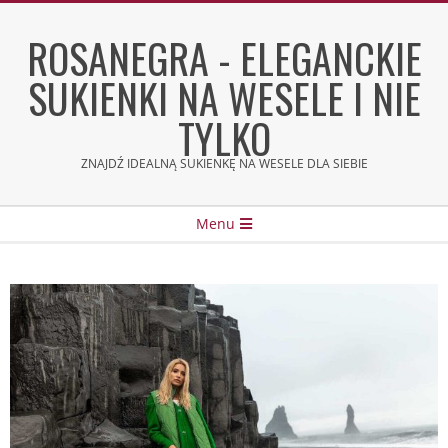
Skip
to
ROSANEGRA - ELEGANCKIE
content
SUKIENKI NA WESELE I NIE
TYLKO
ZNAJDŹ IDEALNĄ SUKIENKĘ NA WESELE DLA SIEBIE
Secondary
Menu
Navigation
Menu