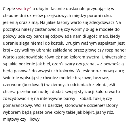
Ciepłe
swetry
o długim fasonie doskonale przydają się w
chłodne dni okresów przejściowych między porami roku,
jesienią oraz zimą. Na jakie fasony warto się zdecydować? Na
początku należy zastanowić się czy wolimy długie modele do
połowy uda czy bardziej odpowiada nam długość maxi, kiedy
ubranie sięga niemal do kostek. Drugim ważnym aspektem jest
krój – czy wolimy ubrania zakładane przez głowę czy rozpinane?
Warto zastanowić się również nad kolorem swetra. Uniwersalne
są takie odcienie jak biel, czerń, szary czy granat – z pewnością
będą pasować do wszystkich kolorów. W jesienno-zimową aurę
świetnie wpisują się również modele brązowe, beżowe,
czerwone (bordowe!) i w ciemnych odcieniach zieleni. Jeśli
chcesz przełamać nudę i dodać swojej stylizacji koloru warto
zdecydować się na intensywne barwy – kobalt, fuksję czy
pomarańczowy. Wolisz bardziej stonowane odcienie? Dobry
wyborem będą pastelowe kolory takie jak błękit, jasny róż,
miętowy czy liliowy.