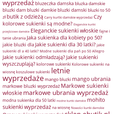
wyprzedaż
bluzeczka damska
bluzka damskie
bluzki damkie
bluzki dam
bluzki damski
bluzki to 50
butik z odzieżą
Czy
zł
Carry kurtki damskie wyprzedaż
kolorowe sukienki są modne?
Eleganckie kurtki
Eleganckie sukienki włoskie
fajne i
przejściowe damskie
Jaka sukienka dla kobiety po 50?
tanie ubrania
Jakie sukienki dla 30 latki?
jakie bluzki dla
jakie
sukienki dl a 40 latki? Modne sukienki dla pań po 50 Allegro
Jakie sukienki odmładzają?
Jakie sukienki
wyszczuplają?
kolorowe sukienki
Kolorowe sukienki na
letnie
wiosnę
koszulowe sukienki
wyprzedaże
mango ubrania
mango bluzki
Markowe sukienki
markowe bluzki wyprzedaż
markowe ubrania wyprzedaż
włoskie
mohito
modna sukienka dla 50 latki
modne kurtki damskie
sukienki wyprzedaż
na wiosnę
Nowości kurtki damskie