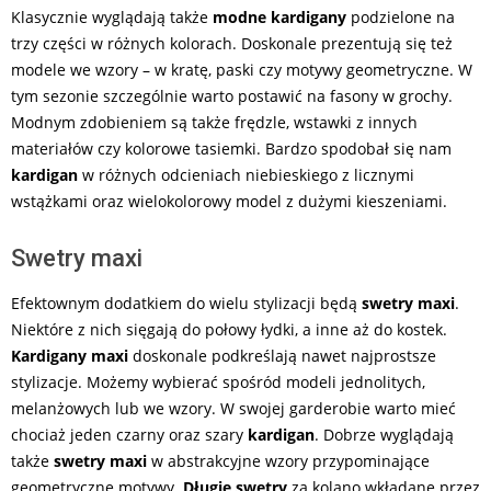
Klasycznie wyglądają także
modne kardigany
podzielone na
trzy części w różnych kolorach. Doskonale prezentują się też
modele we wzory – w kratę, paski czy motywy geometryczne. W
tym sezonie szczególnie warto postawić na fasony w grochy.
Modnym zdobieniem są także frędzle, wstawki z innych
materiałów czy kolorowe tasiemki. Bardzo spodobał się nam
kardigan
w różnych odcieniach niebieskiego z licznymi
wstążkami oraz wielokolorowy model z dużymi kieszeniami.
Swetry maxi
Efektownym dodatkiem do wielu stylizacji będą
swetry maxi
.
Niektóre z nich sięgają do połowy łydki, a inne aż do kostek.
Kardigany maxi
doskonale podkreślają nawet najprostsze
stylizacje. Możemy wybierać spośród modeli jednolitych,
melanżowych lub we wzory. W swojej garderobie warto mieć
chociaż jeden czarny oraz szary
kardigan
. Dobrze wyglądają
także
swetry maxi
w abstrakcyjne wzory przypominające
geometryczne motywy.
Długie swetry
za kolano wkładane przez