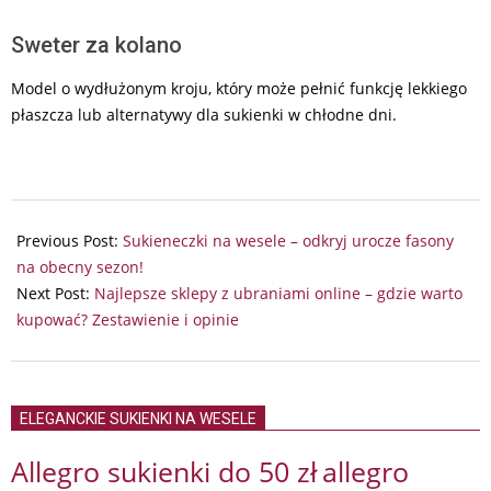
Sweter za kolano
Model o wydłużonym kroju, który może pełnić funkcję lekkiego
płaszcza lub alternatywy dla sukienki w chłodne dni.
2026-
06-
Previous Post:
Sukieneczki na wesele – odkryj urocze fasony
14
na obecny sezon!
Next Post:
Najlepsze sklepy z ubraniami online – gdzie warto
kupować? Zestawienie i opinie
ELEGANCKIE SUKIENKI NA WESELE
Allegro sukienki do 50 zł
allegro