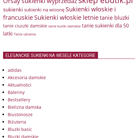
sklep ebutik.pl
Orsay sukienki wyprzedaż
Sukienki włoskie i
sukienki
sukienki na wiosnę
francuskie
Sukienki włoskie letnie
tanie bluzki
tanie sukienki dla 50
tanie ciuszki damskie
tanie kurtki damskie
latki
Tanie ubrania
ELEGANCKIE SUKIENKI NA WESELE KATEGORIE
adidas
Akcesoria damskie
Aktualności
Baleriny
Bestsellery
Bielizna damska
Biustonosze
Biżuteria
Bluzki basic
Bluzki damskie