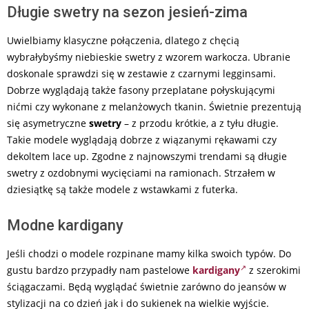
Długie swetry na sezon jesień-zima
Uwielbiamy klasyczne połączenia, dlatego z chęcią
wybrałybyśmy niebieskie swetry z wzorem warkocza. Ubranie
doskonale sprawdzi się w zestawie z czarnymi legginsami.
Dobrze wyglądają także fasony przeplatane połyskującymi
nićmi czy wykonane z melanżowych tkanin. Świetnie prezentują
się asymetryczne
swetry
– z przodu krótkie, a z tyłu długie.
Takie modele wyglądają dobrze z wiązanymi rękawami czy
dekoltem lace up. Zgodne z najnowszymi trendami są długie
swetry z ozdobnymi wycięciami na ramionach. Strzałem w
dziesiątkę są także modele z wstawkami z futerka.
Modne kardigany
Jeśli chodzi o modele rozpinane mamy kilka swoich typów. Do
gustu bardzo przypadły nam pastelowe
kardigany
z szerokimi
ściągaczami. Będą wyglądać świetnie zarówno do jeansów w
stylizacji na co dzień jak i do sukienek na wielkie wyjście.