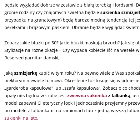
będzie wyglądać dobrze w zestawie z białą torebką i lordsami. 
gronie rodziny czy znajomych świetna będzie
sukienka szmizjer
przypadku na granatowym) będą bardzo modną tendencją tej jes
perełkami i brązowym paskiem. Ubranie będzie wyglądać świetnie
Zobacz Jakie bluzki po 50? Jakie bluzki maskują brzuch? Jak się u
Stylizacje na różne okazje – Czy wypada kobiecie iść na wesele 
Reserved garnitur damski,
Jaką
szmizjerkę
kupić w tym roku? Na pewno wiele z Was spotkał
niektórym niewiele to mówi. Określenie to stosuje się w odniesie
„garderoba kapsułowa” lub „szafa kapsułowa”. Zobacz o co chodz
upały niezbędna w szafie jest
zwiewna sukienka
z falbanką
, us
model zapewni Ci eteryczny look i jednocześnie przyjemny przewi
po modele z falbankami na ramionach lub z jedną węższą falban
sukienki na lato
.