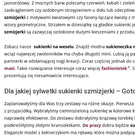
jasnoróżowy. Z mocnych barw polecamy czerwień, kobalt i ziele
zaokrągleniem czy ozdobnym strzępieniem u dołu lub zdecydowa
szmizjerki
z motywami kwiatowymi czy fasony łączące kwiaty z m
wzory geometryczne. Strzałem w dziesiątkę są gładkie sukienki 
szmizjerki
są zazwyczaj ozdobione dużymi kieszeniami z przodu,
Zobacz nasze
sukienki na weselu
. Znajdź modna
sukieneczka 
wciąż najwięcej zwolenników ma chyba długość mini. Lubią ją pa
partnerki w odsłaniającej nogi kreacji. Coraz częściej jednak do 
maxi
. Takie rozwiązanie interesuje coraz więcej
fashionistek
. 
prezentują się niesamowicie interesująco.
Dla jakiej sylwetki sukienki szmizjerki – Got
Zaplanowałyśmy dla Was trzy zestawy na różne okazje. Pierwsza s
z przyjaciółką. Wybrałyśmy ciemnozieloną sukienkę w kolorowe 
naprawdę efektownie. Do zestawu dobrałyśmy brązową torebkę li
podkreśliłyśmy złotymi bransoletkami.
Do pracy
dobra będzie
s
Elegancki model z kołnierzykiem ma rękawy, które można podpiąć