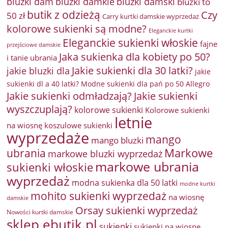
bluzki damkie
bluzki dam
bluzki damski
bluzki to
butik z odzieżą
Czy
50 zł
Carry kurtki damskie wyprzedaż
kolorowe sukienki są modne?
Eleganckie kurtki
Eleganckie sukienki włoskie
fajne
przejściowe damskie
Jaka sukienka dla kobiety po 50?
i tanie ubrania
Jakie sukienki dla 30 latki?
jakie bluzki dla
jakie
sukienki dl a 40 latki? Modne sukienki dla pań po 50 Allegro
Jakie sukienki odmładzają?
Jakie sukienki
wyszczuplają?
kolorowe sukienki
Kolorowe sukienki
letnie
na wiosnę
koszulowe sukienki
wyprzedaże
mango
mango bluzki
Markowe
ubrania
markowe bluzki wyprzedaż
markowe ubrania
sukienki włoskie
wyprzedaż
modna sukienka dla 50 latki
modne kurtki
mohito sukienki wyprzedaż
na wiosnę
damskie
Orsay sukienki wyprzedaż
Nowości kurtki damskie
sklep ebutik.pl
sukienki
sukienki na wiosnę