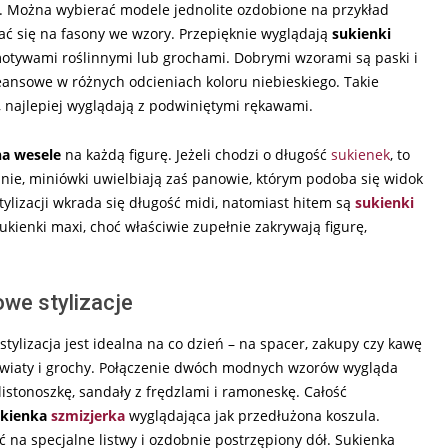
ń. Można wybierać modele jednolite ozdobione na przykład
ć się na fasony we wzory. Przepięknie wyglądają
sukienki
otywami roślinnymi lub grochami. Dobrymi wzorami są paski i
jeansowe w różnych odcieniach koloru niebieskiego. Takie
 najlepiej wyglądają z podwiniętymi rękawami.
na wesele
na każdą figurę. Jeżeli chodzi o długość
sukienek
, to
nie, miniówki uwielbiają zaś panowie, którym podoba się widok
stylizacji wkrada się długość midi, natomiast hitem są
sukienki
Sukienki maxi, choć właściwie zupełnie zakrywają figurę,
owe stylizacje
tylizacja jest idealna na co dzień – na spacer, zakupy czy kawę
kwiaty i grochy. Połączenie dwóch modnych wzorów wygląda
stonoszkę, sandały z frędzlami i ramoneskę. Całość
ukienka
szmizjerka
wyglądająca jak przedłużona koszula.
 na specjalne listwy i ozdobnie postrzępiony dół. Sukienka