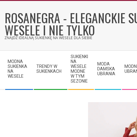
Skip
to
ROSANEGRA - ELEGANCKIE S
content
WESELE I NIE TYLKO
ZNAJDŹ IDEALNĄ SUKIENKĘ NA WESELE DLA SIEBIE
Secondary
SUKIENKI
Navigation
MODNA
NA
MODA
SUKIENKA
TRENDY W
WESELE
MODN
Menu
DAMSKA
NA
SUKIENKACH
MODNE
UBRA
UBRANIA
WESELE
W TYM
SEZONIE