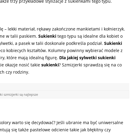
także trzy przykładowe stylizacje z sukienkami tego typu.
ę – lekki materiał, rękawy zakończone mankietami i kołnierzyk.
ne w talii paskiem.
Sukienki
tego typu są idealne dla kobiet o
lwetki, a pasek w talii doskonale podkreśla podział.
Sukienki
co kobiecych kształtów. Kolumny powinny wybierać modele z
y, które mają idealną figurę.
Dla jakiej sylwetki sukienki
ie okazje nosić takie
sukienki
? Szmizjerki sprawdzą się na co
ch czy rodziny.
ki szmizjerki są najlepsze
 kolory warto się decydować? Jeśli ubranie ma być uniwersalne
tują się także pastelowe odcienie takie jak błękitny czy