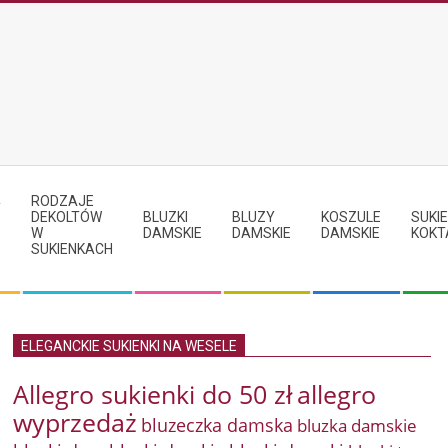
RODZAJE
Y
DEKOLTÓW
BLUZKI
BLUZY
KOSZULE
SUKIE
W
DAMSKIE
DAMSKIE
DAMSKIE
KOKT
SUKIENKACH
ELEGANCKIE SUKIENKI NA WESELE
Allegro sukienki do 50 zł
allegro
wyprzedaż
bluzeczka damska
bluzka damskie