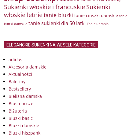
Sukienki włoskie i francuskie
Sukienki
włoskie letnie
tanie bluzki
tanie ciuszki damskie
tanie
tanie sukienki dla 50 latki
kurtki damskie
Tanie ubrania
ELEGANCKIE SUKIENKI NA WESELE KATEGORIE
adidas
Akcesoria damskie
Aktualności
Baleriny
Bestsellery
Bielizna damska
Biustonosze
Biżuteria
Bluzki basic
Bluzki damskie
Bluzki hiszpanki