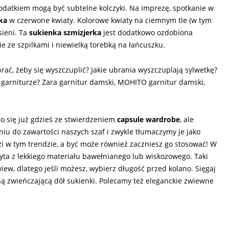
Dodatkiem mogą być subtelne kolczyki. Na imprezę, spotkanie w
ka
w czerwone kwiaty. Kolorowe kwiaty na ciemnym tle (w tym
ieni. Ta
sukienka szmizjerka
jest dodatkowo ozdobiona
 ze szpilkami i niewielką torebką na łańcuszku.
brać, żeby się wyszczuplić? Jakie ubrania wyszczuplają sylwetkę?
w garniturze? Zara garnitur damski, MOHITO garnitur damski,
o się już gdzieś ze stwierdzeniem
capsule wardrobe
, ale
niu do zawartości naszych szaf i zwykle tłumaczymy je jako
i w tym trendzie, a być może również zaczniesz go stosować! W
zyta z lekkiego materiału bawełnianego lub wiskozowego. Taki
ew, dlatego jeśli możesz, wybierz długość przed kolano. Sięgaj
ą zwieńczającą dół sukienki. Polecamy też eleganckie zwiewne