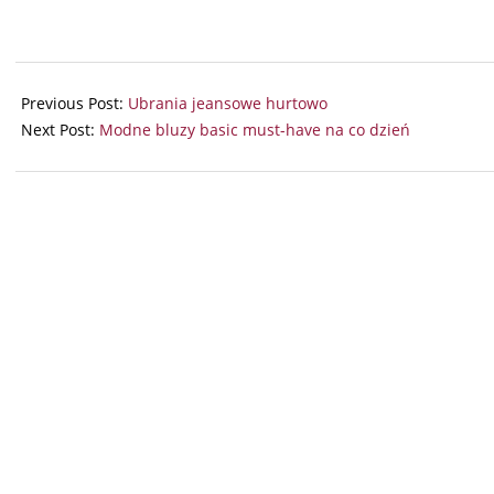
2024-
10-
Previous Post:
Ubrania jeansowe hurtowo
21
Next Post:
Modne bluzy basic must-have na co dzień