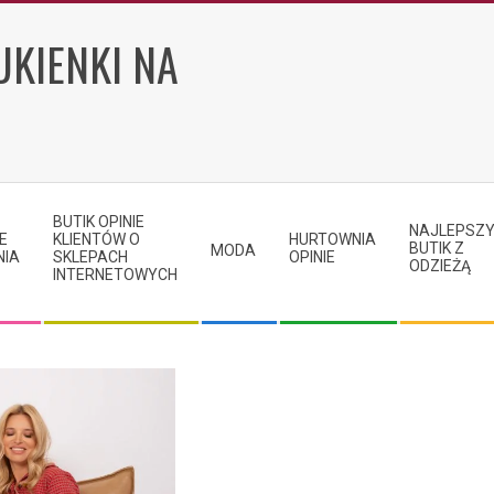
UKIENKI NA
BUTIK OPINIE
NAJLEPSZ
E
KLIENTÓW O
HURTOWNIA
BUTIK Z
MODA
NIA
SKLEPACH
OPINIE
ODZIEŻĄ
INTERNETOWYCH