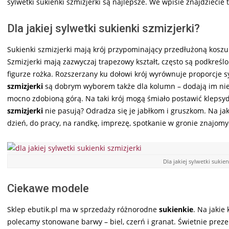
sylwetki sukienki szmizjerki są najlepsze. We wpisie znajdziecie 
Dla jakiej sylwetki sukienki szmizjerki?
Sukienki szmizjerki mają krój przypominający przedłużoną koszul
Szmizjerki mają zazwyczaj trapezowy kształt, często są podkreślo
figurze rożka. Rozszerzany ku dołowi krój wyrównuje proporcje sy
szmizjerki
są dobrym wyborem także dla kolumn – dodają im nie
mocno zdobioną górą. Na taki krój mogą śmiało postawić klepsydr
szmizjerki
nie pasują? Odradza się je jabłkom i gruszkom. Na jak
dzień, do pracy, na randkę, imprezę, spotkanie w gronie znajomy
Dla jakiej sylwetki sukien
Ciekawe modele
Sklep ebutik.pl ma w sprzedaży różnorodne
sukienkie
. Na jakie
polecamy stonowane barwy – biel, czerń i granat. Świetnie prezen