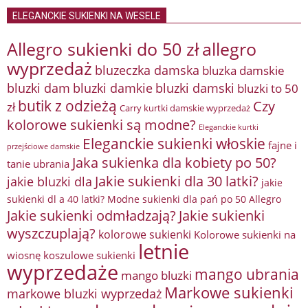
ELEGANCKIE SUKIENKI NA WESELE
Allegro sukienki do 50 zł
allegro
wyprzedaż
bluzeczka damska
bluzka damskie
bluzki damkie
bluzki dam
bluzki damski
bluzki to 50
butik z odzieżą
Czy
zł
Carry kurtki damskie wyprzedaż
kolorowe sukienki są modne?
Eleganckie kurtki
Eleganckie sukienki włoskie
fajne i
przejściowe damskie
Jaka sukienka dla kobiety po 50?
tanie ubrania
Jakie sukienki dla 30 latki?
jakie bluzki dla
jakie
sukienki dl a 40 latki? Modne sukienki dla pań po 50 Allegro
Jakie sukienki odmładzają?
Jakie sukienki
wyszczuplają?
kolorowe sukienki
Kolorowe sukienki na
letnie
wiosnę
koszulowe sukienki
wyprzedaże
mango ubrania
mango bluzki
Markowe sukienki
markowe bluzki wyprzedaż