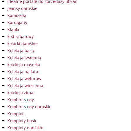
idealne portale do sprzedaży ubrań
jeansy damskie
Kamizelki
Kardigany
Klapki
kod rabatowy
kolarki damskie
Kolekcja basic
Kolekcja jesienna
kolekcja masełko
Kolekcja na lato
Kolekcja welurów
Kolekcja wiosenna
kolekcja zima
Kombinezony
Kombinezony damskie
Komplet
Komplety basic
Komplety damskie