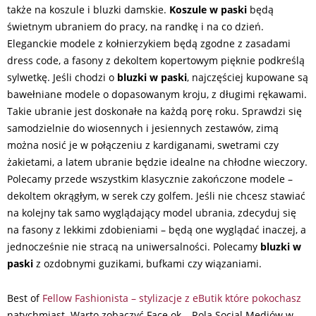
także na koszule i bluzki damskie.
Koszule w paski
będą
świetnym ubraniem do pracy, na randkę i na co dzień.
Eleganckie modele z kołnierzykiem będą zgodne z zasadami
dress code, a fasony z dekoltem kopertowym pięknie podkreślą
sylwetkę. Jeśli chodzi o
bluzki w paski
, najczęściej kupowane są
bawełniane modele o dopasowanym kroju, z długimi rękawami.
Takie ubranie jest doskonałe na każdą porę roku. Sprawdzi się
samodzielnie do wiosennych i jesiennych zestawów, zimą
można nosić je w połączeniu z kardiganami, swetrami czy
żakietami, a latem ubranie będzie idealne na chłodne wieczory.
Polecamy przede wszystkim klasycznie zakończone modele –
dekoltem okrągłym, w serek czy golfem. Jeśli nie chcesz stawiać
na kolejny tak samo wyglądający model ubrania, zdecyduj się
na fasony z lekkimi zdobieniami – będą one wyglądać inaczej, a
jednocześnie nie stracą na uniwersalności. Polecamy
bluzki w
paski
z ozdobnymi guzikami, bufkami czy wiązaniami.
Best of
Fellow Fashionista – stylizacje z eButik które pokochasz
natychmiast. Warto zobaczyć Face ok – Rola Social Mediów w