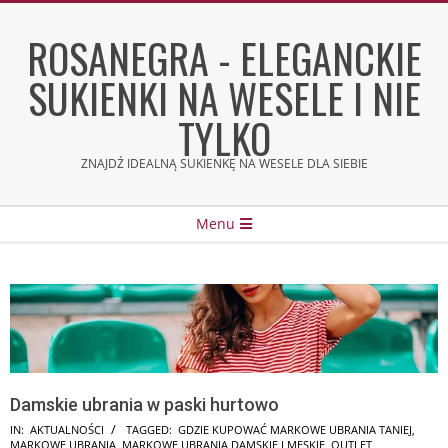
Skip
to
ROSANEGRA - ELEGANCKIE
content
SUKIENKI NA WESELE I NIE
TYLKO
ZNAJDŹ IDEALNĄ SUKIENKĘ NA WESELE DLA SIEBIE
Secondary
Menu
Navigation
Menu
Damskie ubrania w paski hurtowo
IN:
AKTUALNOŚCI
TAGGED:
GDZIE KUPOWAĆ MARKOWE UBRANIA TANIEJ
,
MARKOWE UBRANIA
,
MARKOWE UBRANIA DAMSKIE I MĘSKIE
,
OUTLET