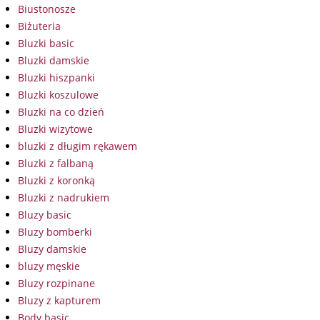
Biustonosze
Biżuteria
Bluzki basic
Bluzki damskie
Bluzki hiszpanki
Bluzki koszulowe
Bluzki na co dzień
Bluzki wizytowe
bluzki z długim rękawem
Bluzki z falbaną
Bluzki z koronką
Bluzki z nadrukiem
Bluzy basic
Bluzy bomberki
Bluzy damskie
bluzy męskie
Bluzy rozpinane
Bluzy z kapturem
Body basic