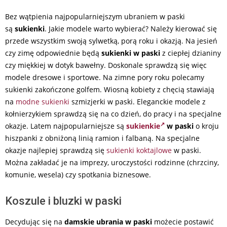
Bez wątpienia najpopularniejszym ubraniem w paski
są
sukienki
. Jakie modele warto wybierać? Należy kierować się
przede wszystkim swoją sylwetką, porą roku i okazją. Na jesień
czy zimę odpowiednie będą
sukienki w paski
z ciepłej dzianiny
czy miękkiej w dotyk bawełny. Doskonale sprawdzą się więc
modele dresowe i sportowe. Na zimne pory roku polecamy
sukienki zakończone golfem. Wiosną kobiety z chęcią stawiają
na
modne sukienki
szmizjerki w paski. Eleganckie modele z
kołnierzykiem sprawdzą się na co dzień, do pracy i na specjalne
okazje. Latem najpopularniejsze są
sukienkie
w paski
o kroju
hiszpanki z obniżoną linią ramion i falbaną. Na specjalne
okazje najlepiej sprawdzą się
sukienki koktajlowe
w paski.
Można zakładać je na imprezy, uroczystości rodzinne (chrzciny,
komunie, wesela) czy spotkania biznesowe.
Koszule i bluzki w paski
Decydując się na
damskie ubrania w paski
możecie postawić