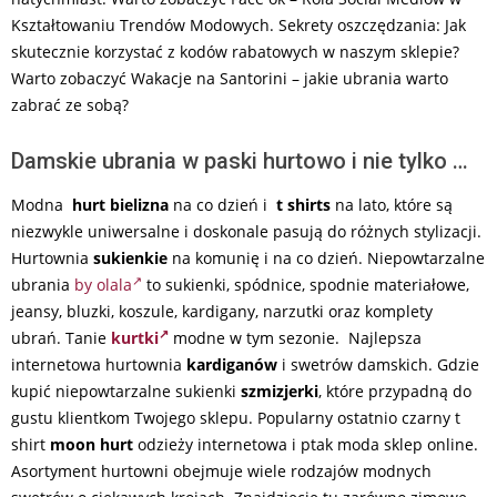
Kształtowaniu Trendów Modowych. Sekrety oszczędzania: Jak
skutecznie korzystać z kodów rabatowych w naszym sklepie?
Warto zobaczyć Wakacje na Santorini – jakie ubrania warto
zabrać ze sobą?
Damskie ubrania w paski hurtowo i nie tylko …
Modna
hurt bielizna
na co dzień i
t shirts
na lato, które są
niezwykle uniwersalne i doskonale pasują do różnych stylizacji.
Hurtownia
sukienkie
na komunię i na co dzień. Niepowtarzalne
ubrania
by olala
to sukienki, spódnice, spodnie materiałowe,
jeansy, bluzki, koszule, kardigany, narzutki oraz komplety
ubrań. Tanie
kurtki
modne w tym sezonie. Najlepsza
internetowa hurtownia
kardiganów
i swetrów damskich. Gdzie
kupić niepowtarzalne sukienki
szmizjerki
, które przypadną do
gustu klientkom Twojego sklepu. Popularny ostatnio czarny t
shirt
moon hurt
odzieży internetowa i ptak moda sklep online.
Asortyment hurtowni obejmuje wiele rodzajów modnych