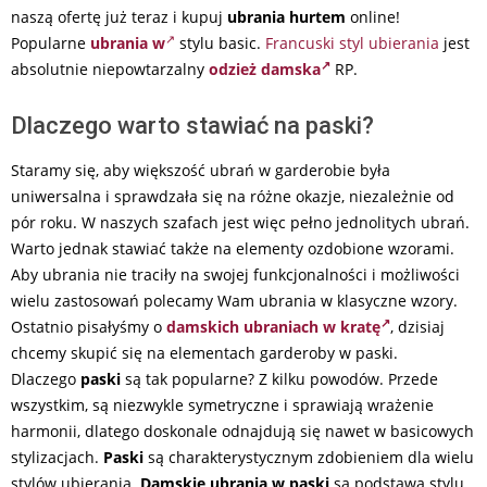
naszą ofertę już teraz i kupuj
ubrania hurtem
online!
Popularne
ubrania w
stylu basic.
Francuski styl ubierania
jest
absolutnie niepowtarzalny
odzież damska
RP.
Dlaczego warto stawiać na paski?
Staramy się, aby większość ubrań w garderobie była
uniwersalna i sprawdzała się na różne okazje, niezależnie od
pór roku. W naszych szafach jest więc pełno jednolitych ubrań.
Warto jednak stawiać także na elementy ozdobione wzorami.
Aby ubrania nie traciły na swojej funkcjonalności i możliwości
wielu zastosowań polecamy Wam ubrania w klasyczne wzory.
Ostatnio pisałyśmy o
damskich ubraniach w kratę
, dzisiaj
chcemy skupić się na elementach garderoby w paski.
Dlaczego
paski
są tak popularne? Z kilku powodów. Przede
wszystkim, są niezwykle symetryczne i sprawiają wrażenie
harmonii, dlatego doskonale odnajdują się nawet w basicowych
stylizacjach.
Paski
są charakterystycznym zdobieniem dla wielu
stylów ubierania.
Damskie ubrania w paski
są podstawą stylu