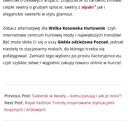
swetrów o ciekawych krojach. Znajdziecie tu zarówno zimowe,
ciepłe swetry o grubym splocie, swetry z
alpaki
jak i
eleganckie sweterki w stylu glamour.
Zobacz alternatywę dla
Wólka Kosowska Hurtownie
czyli
internetowe centrum hurtowej mody i największych trendów!
Być może obiła Ci się o uszy
Giełda odzieżowa Poznań
, jednak
niestety to stacjonarny moloch, do którego trzeba się
pofatygować. Zamiast tego wybierz po prostu Factoryprice.eu,
czyli szybkie, łatwe i wygodne zakupy towaru online w hurcie!
2025-
01-
Previous Post:
Sukienki w kwiaty – komu pasują i jak je nosić?
24
Next Post:
Royal Fashion Trendy inspirowane stylizacjami
księżnych i królowych