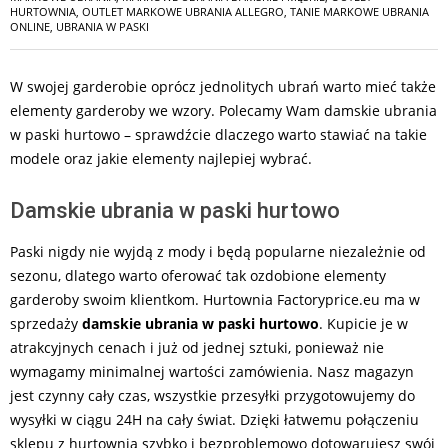
HURTOWNIA
,
OUTLET MARKOWE UBRANIA ALLEGRO
,
TANIE MARKOWE UBRANIA
ONLINE
,
UBRANIA W PASKI
W swojej garderobie oprócz jednolitych ubrań warto mieć także
elementy garderoby we wzory. Polecamy Wam damskie ubrania
w paski hurtowo – sprawdźcie dlaczego warto stawiać
na takie
modele oraz jakie elementy najlepiej wybrać.
Damskie ubrania w paski hurtowo
Paski nigdy nie wyjdą z mody i będą popularne niezależnie od
sezonu, dlatego warto oferować tak ozdobione elementy
garderoby swoim klientkom. Hurtownia Factoryprice.eu ma w
sprzedaży
damskie ubrania w paski hurtowo
. Kupicie je w
atrakcyjnych cenach i już od jednej sztuki, ponieważ nie
wymagamy minimalnej wartości zamówienia. Nasz magazyn
jest czynny cały czas, wszystkie przesyłki przygotowujemy do
wysyłki w ciągu 24H na cały świat. Dzięki łatwemu połączeniu
sklepu z hurtownią szybko i bezproblemowo dotowarujesz swój