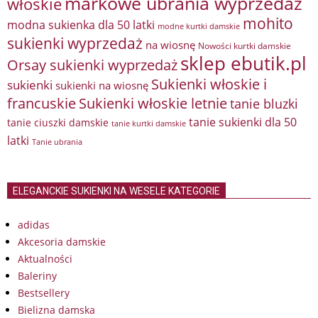
markowe ubrania wyprzedaż
włoskie
mohito
modna sukienka dla 50 latki
modne kurtki damskie
sukienki wyprzedaż
na wiosnę
Nowości kurtki damskie
sklep ebutik.pl
Orsay sukienki wyprzedaż
Sukienki włoskie i
sukienki
sukienki na wiosnę
francuskie
Sukienki włoskie letnie
tanie bluzki
tanie sukienki dla 50
tanie ciuszki damskie
tanie kurtki damskie
latki
Tanie ubrania
ELEGANCKIE SUKIENKI NA WESELE KATEGORIE
adidas
Akcesoria damskie
Aktualności
Baleriny
Bestsellery
Bielizna damska