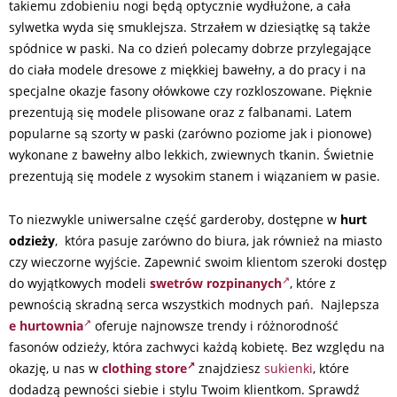
takiemu zdobieniu nogi będą optycznie wydłużone, a cała
sylwetka wyda się smuklejsza. Strzałem w dziesiątkę są także
spódnice w paski. Na co dzień polecamy dobrze przylegające
do ciała modele dresowe z miękkiej bawełny, a do pracy i na
specjalne okazje fasony ołówkowe czy rozkloszowane. Pięknie
prezentują się modele plisowane oraz z falbanami. Latem
popularne są szorty w paski (zarówno poziome jak i pionowe)
wykonane z bawełny albo lekkich, zwiewnych tkanin. Świetnie
prezentują się modele z wysokim stanem i wiązaniem w pasie.
To niezwykle uniwersalne część garderoby, dostępne w
hurt
odzieży
, która pasuje zarówno do biura, jak również na miasto
czy wieczorne wyjście. Zapewnić swoim klientom szeroki dostęp
do wyjątkowych modeli
swetrów rozpinanych
, które z
pewnością skradną serca wszystkich modnych pań. Najlepsza
e hurtownia
oferuje najnowsze trendy i różnorodność
fasonów odzieży, która zachwyci każdą kobietę. Bez względu na
okazję, u nas w
clothing store
znajdziesz
sukienki
, które
dodadzą pewności siebie i stylu Twoim klientkom. Sprawdź