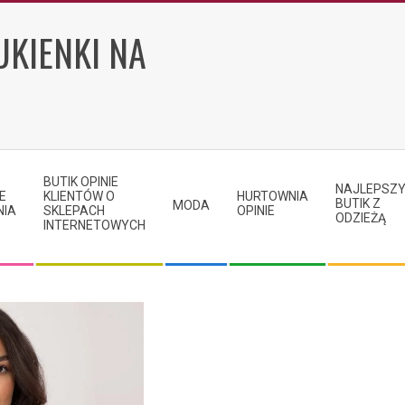
UKIENKI NA
BUTIK OPINIE
NAJLEPSZ
E
KLIENTÓW O
HURTOWNIA
BUTIK Z
MODA
NIA
SKLEPACH
OPINIE
ODZIEŻĄ
INTERNETOWYCH