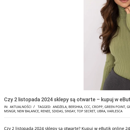
Czy 2 listopada 2024 sklepy są otwarte – kupuj w eBut
IN:
AKTUALNOŚCI
TAGGED:
ANDŻELA
,
BERSHKA
,
CCC
,
CROPP
,
GREEN POINT
,
G
MSNGR
,
NEW BALANCE
,
RENEE
,
SDIDAS
,
SINSAY
,
TOP SECRET
,
UBRA
,
VARLESCA
Czy 2 listopada 2024 sklepy są otwarte? Kupuj w eButik online 24/