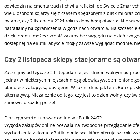
odwiedzin na cmentarzach i chwilą refleksji po Święcie Zmarłych
wielu osobom kojarzy się z czasem spędzonym z bliskimi oraz o
pytanie, czy 2 listopada 2024 roku sklepy będą otwarte. Nie wsz
natrafiamy na ograniczenia w godzinach otwarcia. Na szczęście e
dzięki czemu możesz zrobić zakupy bez względu na dzień czy god
dostępnej na eButik, abyście mogły zawsze wyglądać modnie, niez
Czy 2 listopada sklepy stacjonarne są otwa
Zacznijmy od tego, że 2 listopada nie jest dniem wolnym od prac
jednak w niektórych miejscach mogą obowiązywać zmienione godz
planujesz zakupy, są dostępne. W takim dniu jak ten eButik.pl, s
alternatywą. Niezależnie od tego, czy jest to dzień wolny, czy ś
zamówić o każdej porze!
Dlaczego warto kupować online w eButik 24/7?
Wygoda zakupów online pozwala na swobodne przeglądanie oferty
wychodzenia z domu. eButik to miejsce, które oferuje szeroki 