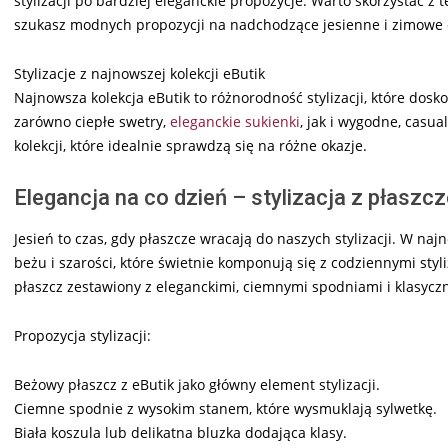
stylizacji po bardziej eleganckie propozycje. Warto skorzystać 
szukasz modnych propozycji na nadchodzące jesienne i zimowe 
Stylizacje z najnowszej kolekcji eButik
Najnowsza kolekcja eButik to różnorodność stylizacji, które dosk
zarówno ciepłe swetry,
eleganckie sukienki
, jak i wygodne, casu
kolekcji, które idealnie sprawdzą się na różne okazje.
Elegancja na co dzień – stylizacja z płaszc
Jesień to czas, gdy płaszcze wracają do naszych stylizacji. W na
beżu i szarości, które świetnie komponują się z codziennymi st
płaszcz zestawiony z eleganckimi, ciemnymi spodniami i klasycz
Propozycja stylizacji:
Beżowy płaszcz z eButik jako główny element stylizacji.
Ciemne spodnie z wysokim stanem, które wysmuklają sylwetkę.
Biała koszula lub delikatna bluzka dodająca klasy.