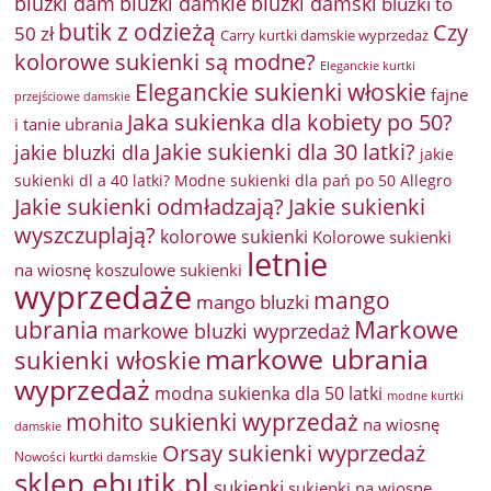
bluzki damkie
bluzki dam
bluzki damski
bluzki to
butik z odzieżą
Czy
50 zł
Carry kurtki damskie wyprzedaż
kolorowe sukienki są modne?
Eleganckie kurtki
Eleganckie sukienki włoskie
fajne
przejściowe damskie
Jaka sukienka dla kobiety po 50?
i tanie ubrania
Jakie sukienki dla 30 latki?
jakie bluzki dla
jakie
sukienki dl a 40 latki? Modne sukienki dla pań po 50 Allegro
Jakie sukienki odmładzają?
Jakie sukienki
wyszczuplają?
kolorowe sukienki
Kolorowe sukienki
letnie
na wiosnę
koszulowe sukienki
wyprzedaże
mango
mango bluzki
Markowe
ubrania
markowe bluzki wyprzedaż
markowe ubrania
sukienki włoskie
wyprzedaż
modna sukienka dla 50 latki
modne kurtki
mohito sukienki wyprzedaż
na wiosnę
damskie
Orsay sukienki wyprzedaż
Nowości kurtki damskie
sklep ebutik.pl
sukienki
sukienki na wiosnę