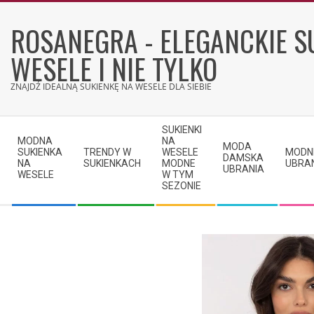
Skip
to
ROSANEGRA - ELEGANCKIE S
content
WESELE I NIE TYLKO
ZNAJDŹ IDEALNĄ SUKIENKĘ NA WESELE DLA SIEBIE
Secondary
SUKIENKI
Navigation
MODNA
NA
MODA
SUKIENKA
TRENDY W
WESELE
MODN
Menu
DAMSKA
NA
SUKIENKACH
MODNE
UBRA
UBRANIA
WESELE
W TYM
SEZONIE