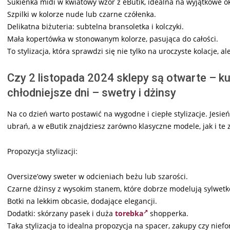
Sukienka midi w kwiatowy wzór z eButik, idealna na wyjątkowe ok
Szpilki w kolorze nude lub czarne czółenka.
Delikatna biżuteria: subtelna bransoletka i kolczyki.
Mała kopertówka w stonowanym kolorze, pasująca do całości.
To stylizacja, która sprawdzi się nie tylko na uroczyste kolacje, 
Czy 2 listopada 2024 sklepy są otwarte – ku
chłodniejsze dni – swetry i dżinsy
Na co dzień warto postawić na wygodne i ciepłe stylizacje. Jesi
ubrań, a w eButik znajdziesz zarówno klasyczne modele, jak i t
Propozycja stylizacji:
Oversize’owy sweter w odcieniach beżu lub szarości.
Czarne dżinsy z wysokim stanem, które dobrze modelują sylwetk
Botki na lekkim obcasie, dodające elegancji.
Dodatki: skórzany pasek i duża
torebka
shopperka.
Taka stylizacja to idealna propozycja na spacer, zakupy czy nief