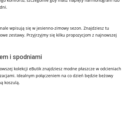
z tego komfortu, szczególnie gdy masz napięty harmonogram lub
dni.
onale wpisują się w jesienno-zimowy sezon. Znajdziesz tu
alowe zestawy. Przyjrzyjmy się kilku propozycjom z najnowszej
zem i spodniami
jnowszej kolekcji eButik znajdziesz modne płaszcze w odcieniach
ylizacjami. Idealnym połączeniem na co dzień będzie beżowy
ną koszulą.