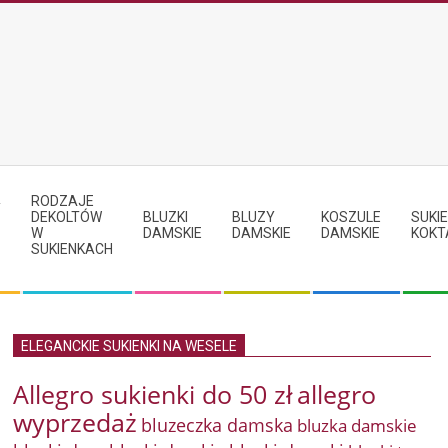
RODZAJE
Y
DEKOLTÓW
BLUZKI
BLUZY
KOSZULE
SUKIE
W
DAMSKIE
DAMSKIE
DAMSKIE
KOKT
SUKIENKACH
ELEGANCKIE SUKIENKI NA WESELE
Allegro sukienki do 50 zł
allegro
wyprzedaż
bluzeczka damska
bluzka damskie