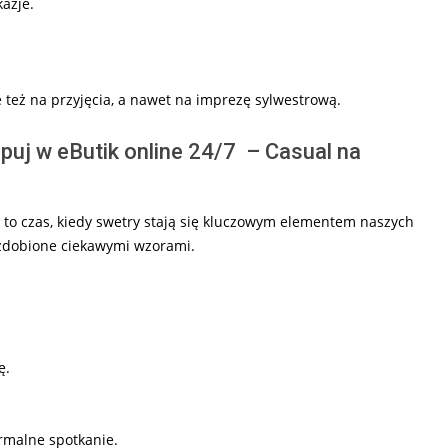
azje.
ale też na przyjęcia, a nawet na imprezę sylwestrową.
puj w eButik online 24/7 – Casual na
eń to czas, kiedy swetry stają się kluczowym elementem naszych
e zdobione ciekawymi wzorami.
ę.
ormalne spotkanie.