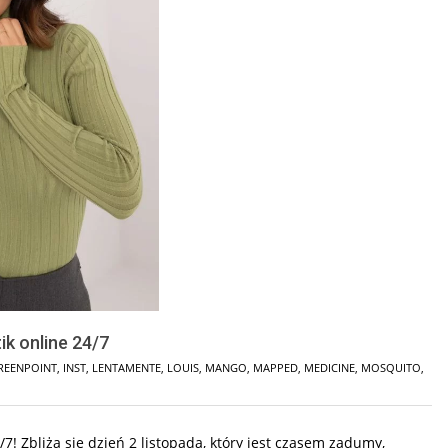
ik online 24/7
REENPOINT
,
INST
,
LENTAMENTE
,
LOUIS
,
MANGO
,
MAPPED
,
MEDICINE
,
MOSQUITO
,
7! Zbliża się dzień 2 listopada, który jest czasem zadumy,