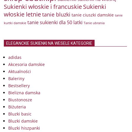
Sukienki włoskie i francuskie
Sukienki
włoskie letnie
tanie bluzki
tanie ciuszki damskie
tanie
tanie sukienki dla 50 latki
kurtki damskie
Tanie ubrania
ELEGANCKIE SUKIENKI NA WESELE KATEGORIE
adidas
Akcesoria damskie
Aktualności
Baleriny
Bestsellery
Bielizna damska
Biustonosze
Biżuteria
Bluzki basic
Bluzki damskie
Bluzki hiszpanki