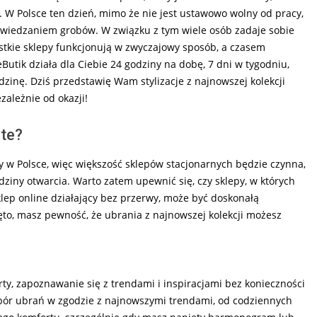
. W Polsce ten dzień, mimo że nie jest ustawowo wolny od pracy,
dwiedzaniem grobów. W związku z tym wiele osób zadaje sobie
ystkie sklepy funkcjonują w zwyczajowy sposób, a czasem
Butik działa dla Ciebie 24 godziny na dobę, 7 dni w tygodniu,
zinę. Dziś przedstawię Wam stylizacje z najnowszej kolekcji
ależnie od okazji!
rte?
y w Polsce, więc większość sklepów stacjonarnych będzie czynna,
iny otwarcia. Warto zatem upewnić się, czy sklepy, w których
klep online działający bez przerwy, może być doskonałą
więto, masz pewność, że ubrania z najnowszej kolekcji możesz
, zapoznawanie się z trendami i inspiracjami bez konieczności
wybór ubrań w zgodzie z najnowszymi trendami, od codziennych