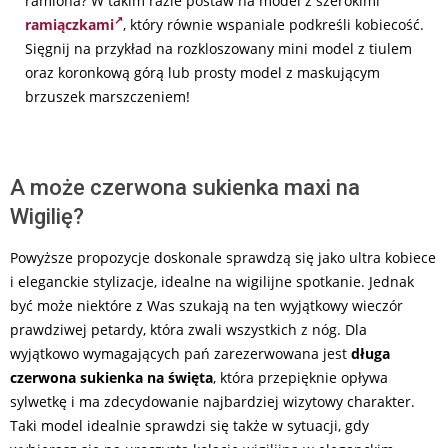
ramiona? W takim razie postaw na model z szerokimi
ramiączkami
, który równie wspaniale podkreśli kobiecość.
Sięgnij na przykład na rozkloszowany mini model z tiulem
oraz koronkową górą lub prosty model z maskującym
brzuszek marszczeniem!
A może czerwona sukienka maxi na
Wigilię?
Powyższe propozycje doskonale sprawdzą się jako ultra kobiece
i eleganckie stylizacje, idealne na wigilijne spotkanie. Jednak
być może niektóre z Was szukają na ten wyjątkowy wieczór
prawdziwej petardy, która zwali wszystkich z nóg. Dla
wyjątkowo wymagających pań zarezerwowana jest
długa
czerwona sukienka na święta
, która przepięknie opływa
sylwetkę i ma zdecydowanie najbardziej wizytowy charakter.
Taki model idealnie sprawdzi się także w sytuacji, gdy