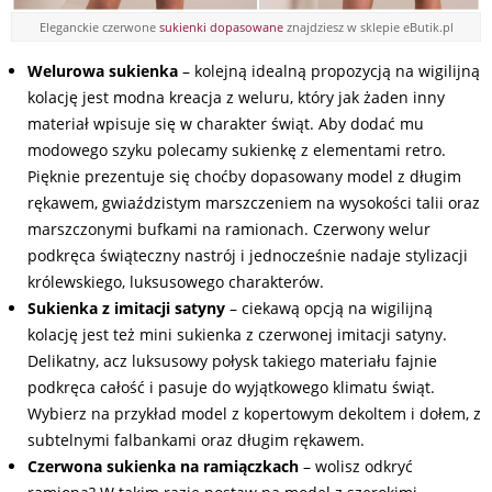
Eleganckie czerwone
sukienki dopasowane
znajdziesz w sklepie eButik.pl
Welurowa sukienka
– kolejną idealną propozycją na wigilijną
kolację jest modna kreacja z weluru, który jak żaden inny
materiał wpisuje się w charakter świąt. Aby dodać mu
modowego szyku polecamy sukienkę z elementami retro.
Pięknie prezentuje się choćby dopasowany model z długim
rękawem, gwiaździstym marszczeniem na wysokości talii oraz
marszczonymi bufkami na ramionach. Czerwony welur
podkręca świąteczny nastrój i jednocześnie nadaje stylizacji
królewskiego, luksusowego charakterów.
Sukienka z imitacji satyny
– ciekawą opcją na wigilijną
kolację jest też mini sukienka z czerwonej imitacji satyny.
Delikatny, acz luksusowy połysk takiego materiału fajnie
podkręca całość i pasuje do wyjątkowego klimatu świąt.
Wybierz na przykład model z kopertowym dekoltem i dołem, z
subtelnymi falbankami oraz długim rękawem.
Czerwona sukienka na ramiączkach
– wolisz odkryć