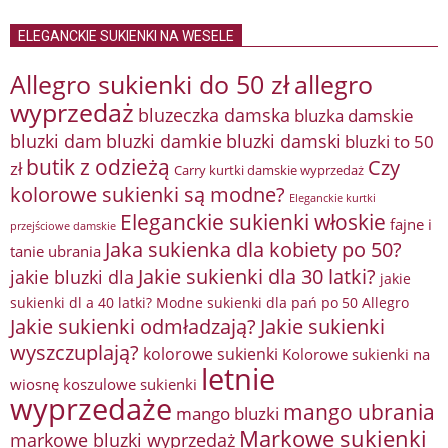
ELEGANCKIE SUKIENKI NA WESELE
Allegro sukienki do 50 zł
allegro
wyprzedaż
bluzeczka damska
bluzka damskie
bluzki damkie
bluzki dam
bluzki damski
bluzki to 50
butik z odzieżą
Czy
zł
Carry kurtki damskie wyprzedaż
kolorowe sukienki są modne?
Eleganckie kurtki
Eleganckie sukienki włoskie
fajne i
przejściowe damskie
Jaka sukienka dla kobiety po 50?
tanie ubrania
Jakie sukienki dla 30 latki?
jakie bluzki dla
jakie
sukienki dl a 40 latki? Modne sukienki dla pań po 50 Allegro
Jakie sukienki odmładzają?
Jakie sukienki
wyszczuplają?
kolorowe sukienki
Kolorowe sukienki na
letnie
wiosnę
koszulowe sukienki
wyprzedaże
mango ubrania
mango bluzki
Markowe sukienki
markowe bluzki wyprzedaż