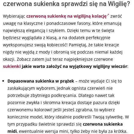
czerwona sukienka sprawdzi się na Wigilię?
Wybierając
czerwoną sukienkę na wigilijną kolację
zwróć
uwagę na klasyczne i ponadczasowe fasony, które emanują
największą elegancją i szykiem. Dzięki temu w te święta
będziesz wyglądała z klasą, a na dodatek perfekcyjnie
wyeksponujesz swoją kobiecość! Pamiętaj, że takie kreacje
nigdy nie wyjdą z mody i obronią się podczas niemal każdej
okazji. Zobacz zatem już teraz najpiękniejsze czerwone
sukienki
jakie warto założyć na wyjątkowy wigilijny wieczór
:
Dopasowana sukienka w prążek
– może wydaje Ci się to
zaskakującym wyborem, jednak ognista czerwień nie
potrzebuje zbytniego podkręcania. Dlatego nawet tak
pozornie zwykła i skromna kreacja dostaje pazura dzięki
czerwonemu kolorowi! Jeśli jesteś zgrabna, to wybierz
koniecznie model, który idealnie podkreśli Twoją sylwetkę. W
tym przypadku świetnie sprawdzi się
czerwona sukienka
midi
, ewentualnie wersja mini, tylko żeby nie była za krótka.