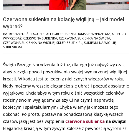
Czerwona sukienka na kolację wigilijną – jaki model
wybrać?
IN:
RESERVED
TAGGED:
ALLEGRO SUKIENKI DAMSKIE WYPRZEDAŻ
,
ALLEGRO
WYPRZEDAŻ
,
CZERWONA SUKIENKA
,
CZERWONA SUKIENKA NA ŚWIĘTA
,
CZERWONA SUKIENKA NA WIGILIĘ
,
SKLEP EBUTIK.PL
,
SUKIENKI NA WIGILIĘ
,
SUKIENKOM
Święta Bożego Narodzenia tuż tuż, dlatego już najwyższy czas,
abyś zaczęła powoli poszukiwania swojej wymarzonej wigilijnej
kreacji. W końcu jest to jeden z nielicznych wieczorów w roku,
kiedy możemy wreszcie elegancko się ubrać i poczuć absolutnie
wyjątkowo! Chciałabyś w tym roku olśnić wszystkich członków
rodziny swoim wyglądem? Zależy Ci na czymś naprawdę
kobiecym i spektakularnym? Chyba wiemy jak możesz tego
dokonać. Po prostu postaw na ponadczasową klasykę wszech
czasów, jaką jest bez wątpienia
czerwona sukienka
na święta
!
Elegancką kreacją w tym żywym kolorze z pewnością wyróżnisz