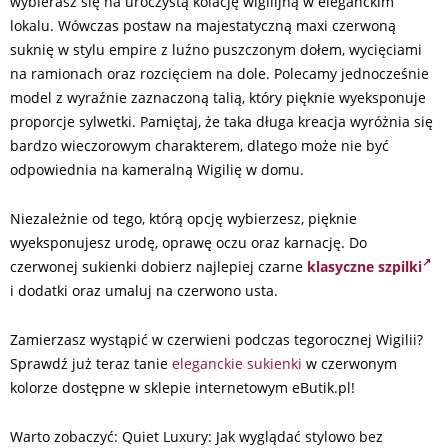
wybierasz się na uroczystą kolację wigilijną w eleganckim
lokalu. Wówczas postaw na majestatyczną maxi czerwoną
suknię w stylu empire z luźno puszczonym dołem, wycięciami
na ramionach oraz rozcięciem na dole. Polecamy jednocześnie
model z wyraźnie zaznaczoną talią, który pięknie wyeksponuje
proporcje sylwetki. Pamiętaj, że taka długa kreacja wyróżnia się
bardzo wieczorowym charakterem, dlatego może nie być
odpowiednia na kameralną Wigilię w domu.
Niezależnie od tego, którą opcję wybierzesz, pięknie
wyeksponujesz urodę, oprawę oczu oraz karnację. Do
czerwonej sukienki dobierz najlepiej czarne
klasyczne szpilki
i dodatki oraz umaluj na czerwono usta.
Zamierzasz wystąpić w czerwieni podczas tegorocznej Wigilii?
Sprawdź już teraz tanie
eleganckie sukienki
w czerwonym
kolorze dostępne w sklepie internetowym eButik.pl!
Warto zobaczyć: Quiet Luxury: Jak wyglądać stylowo bez