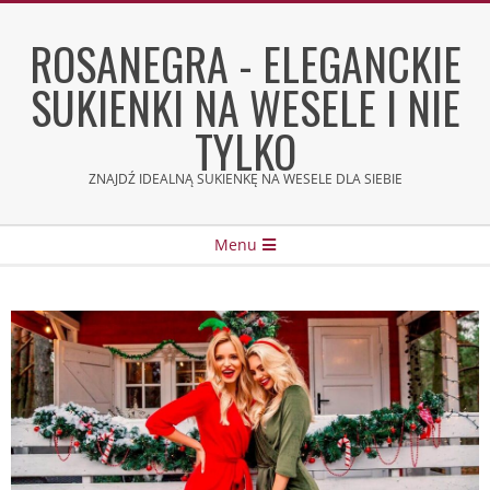
Skip
to
ROSANEGRA - ELEGANCKIE
content
SUKIENKI NA WESELE I NIE
TYLKO
ZNAJDŹ IDEALNĄ SUKIENKĘ NA WESELE DLA SIEBIE
Secondary
Menu
Navigation
Menu