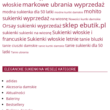
markowe ubrania wyprzedaż
włoskie
mohito
modna sukienka dla 50 latki
modne kurtki damskie
sukienki wyprzedaż
na wiosnę
Nowości kurtki damskie
sklep ebutik.pl
Orsay sukienki wyprzedaż
Sukienki włoskie i
sukienki
sukienki na wiosnę
francuskie
Sukienki włoskie letnie
tanie bluzki
tanie sukienki dla 50
tanie ciuszki damskie
tanie kurtki damskie
latki
Tanie ubrania
ELEGANCKIE SUKIENKI NA WESELE KATEGORIE
adidas
Akcesoria damskie
Aktualności
Baleriny
Bestsellery