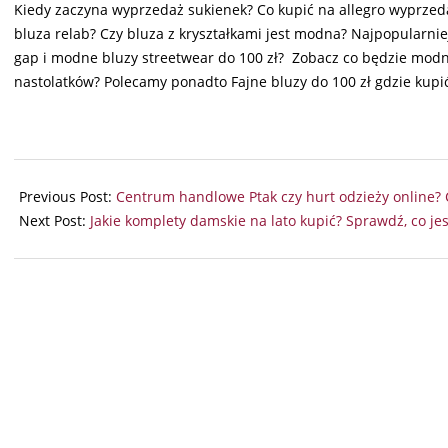
Kiedy zaczyna wyprzedaż sukienek? Co kupić na allegro wyprzed
bluza relab? Czy bluza z kryształkami jest modna? Najpopularniej
gap i modne bluzy streetwear do 100 zł? Zobacz co będzie mod
nastolatków? Polecamy ponadto Fajne bluzy do 100 zł gdzie kupić?
2024-
09-
Previous Post:
Centrum handlowe Ptak czy hurt odzieży online?
15
Next Post:
Jakie komplety damskie na lato kupić? Sprawdź, co je