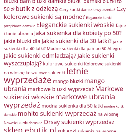
bluzki damkie
bluzki dam
bluzki damski
bluzki to
butik z odzieżą
Czy
50 zł
Carry kurtki damskie wyprzedaż
kolorowe sukienki są modne?
Eleganckie kurtki
Eleganckie sukienki włoskie
fajne
przejściowe damskie
Jaka sukienka dla kobiety po 50?
i tanie ubrania
Jakie sukienki dla 30 latki?
jakie bluzki dla
jakie
sukienki dl a 40 latki? Modne sukienki dla pań po 50 Allegro
Jakie sukienki odmładzają?
Jakie sukienki
wyszczuplają?
kolorowe sukienki
Kolorowe sukienki
letnie
na wiosnę
koszulowe sukienki
wyprzedaże
mango
mango bluzki
Markowe
ubrania
markowe bluzki wyprzedaż
markowe ubrania
sukienki włoskie
wyprzedaż
modna sukienka dla 50 latki
modne kurtki
mohito sukienki wyprzedaż
na wiosnę
damskie
Orsay sukienki wyprzedaż
Nowości kurtki damskie
sklep ebutik.pl
sukienki
sukienki na wiosnę