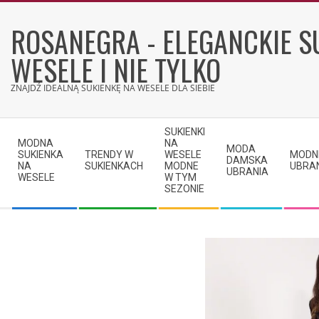
Skip
to
ROSANEGRA - ELEGANCKIE S
content
WESELE I NIE TYLKO
ZNAJDŹ IDEALNĄ SUKIENKĘ NA WESELE DLA SIEBIE
Secondary
SUKIENKI
Navigation
MODNA
NA
MODA
SUKIENKA
TRENDY W
WESELE
MODN
Menu
DAMSKA
NA
SUKIENKACH
MODNE
UBRA
UBRANIA
WESELE
W TYM
SEZONIE