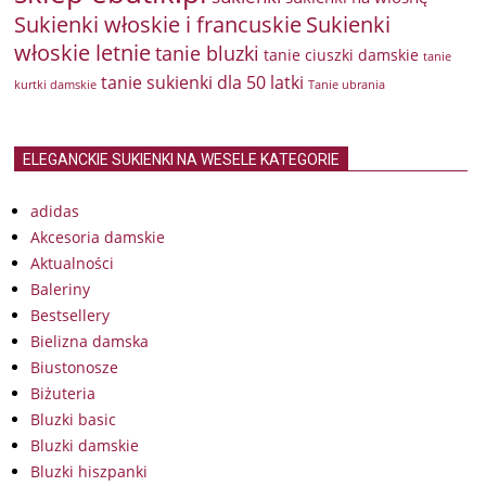
Sukienki włoskie i francuskie
Sukienki
włoskie letnie
tanie bluzki
tanie ciuszki damskie
tanie
tanie sukienki dla 50 latki
kurtki damskie
Tanie ubrania
ELEGANCKIE SUKIENKI NA WESELE KATEGORIE
adidas
Akcesoria damskie
Aktualności
Baleriny
Bestsellery
Bielizna damska
Biustonosze
Biżuteria
Bluzki basic
Bluzki damskie
Bluzki hiszpanki