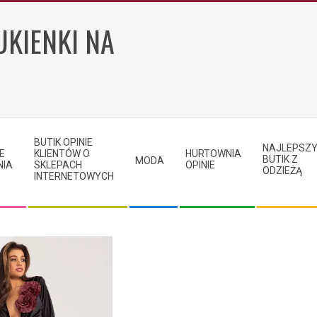
UKIENKI NA
BUTIK OPINIE
NAJLEPSZ
E
KLIENTÓW O
HURTOWNIA
BUTIK Z
MODA
NIA
SKLEPACH
OPINIE
ODZIEŻĄ
INTERNETOWYCH