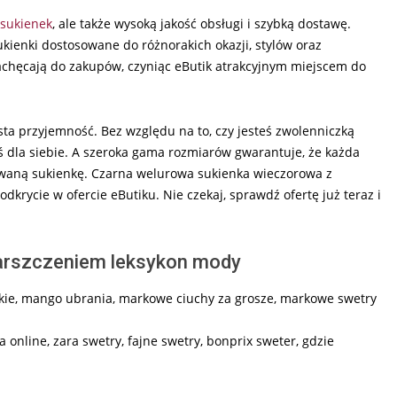
sukienek
, ale także wysoką jakość obsługi i szybką dostawę.
ukienki dostosowane do różnorakich okazji, stylów oraz
zachęcają do zakupów, czyniąc eButik atrakcyjnym miejscem do
sta przyjemność. Bez względu na to, czy jesteś zwolenniczką
oś dla siebie. A szeroka gama rozmiarów gwarantuje, że każda
asowaną sukienkę. Czarna welurowa sukienka wieczorowa z
odkrycie w ofercie eButiku. Nie czekaj, sprawdź ofertę już teraz i
arszczeniem leksykon mody
kie, mango ubrania, markowe ciuchy za grosze, markowe swetry
 online, zara swetry, fajne swetry, bonprix sweter, gdzie