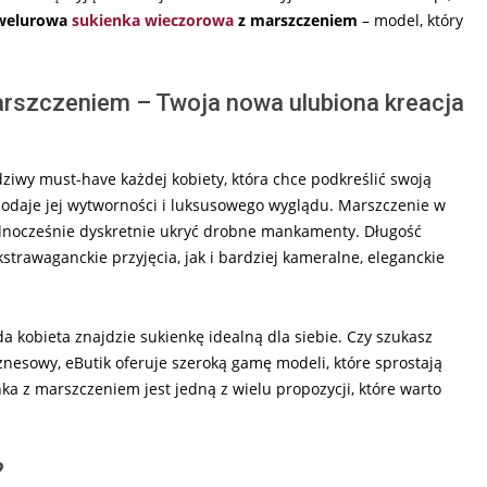
 welurowa
sukienka wieczorowa
z marszczeniem
– model, który
rszczeniem – Twoja nowa ulubiona kreacja
iwy must-have każdej kobiety, która chce podkreślić swoją
 dodaje jej wytworności i luksusowego wyglądu. Marszczenie w
jednocześnie dyskretnie ukryć drobne mankamenty. Długość
strawaganckie przyjęcia, jak i bardziej kameralne, eleganckie
da kobieta znajdzie sukienkę idealną dla siebie. Czy szukasz
biznesowy, eButik oferuje szeroką gamę modeli, które sprostają
 z marszczeniem jest jedną z wielu propozycji, które warto
?