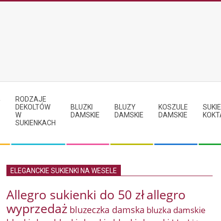
RODZAJE
Y
DEKOLTÓW
BLUZKI
BLUZY
KOSZULE
SUKIE
W
DAMSKIE
DAMSKIE
DAMSKIE
KOKT
SUKIENKACH
ELEGANCKIE SUKIENKI NA WESELE
Allegro sukienki do 50 zł
allegro
wyprzedaż
bluzeczka damska
bluzka damskie