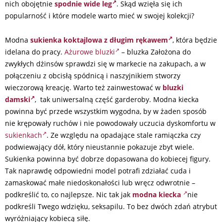
nich obojętnie
spodnie wide leg
. Skąd wzięła się ich
popularność i które modele warto mieć w swojej kolekcji?
Modna
sukienka koktajlowa z długim rękawem
, która będzie
idelana do pracy.
Ażurowe bluzki
– bluzka Założona do
zwykłych dżinsów sprawdzi się w markecie na zakupach, a w
połączeniu z obcisłą spódnicą i naszyjnikiem stworzy
wieczorową kreację. Warto też zainwestować w
bluzki
damski
, tak uniwersalną część garderoby. Modna kiecka
powinna być przede wszystkim wygodna, by w żaden sposób
nie krępowały ruchów i nie powodowały uczucia dyskomfortu w
sukienkach
. Ze względu na opadające stale ramiączka czy
podwiewający dół, który nieustannie pokazuje zbyt wiele.
Sukienka powinna być dobrze dopasowana do kobiecej figury.
Tak naprawdę odpowiedni model potrafi zdziałać cuda i
zamaskować małe niedoskonałości lub wręcz odwrotnie –
podkreślić to, co najlepsze. Nic tak jak
modna kiecka
nie
podkreśli Twego wdzięku, seksapilu. To bez dwóch zdań atrybut
wyróżniający kobiecą siłę.