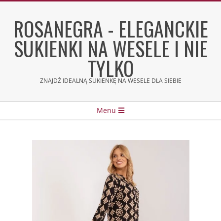
Skip
to
ROSANEGRA - ELEGANCKIE
content
SUKIENKI NA WESELE I NIE
TYLKO
ZNAJDŹ IDEALNĄ SUKIENKĘ NA WESELE DLA SIEBIE
Secondary
Menu
Navigation
Menu