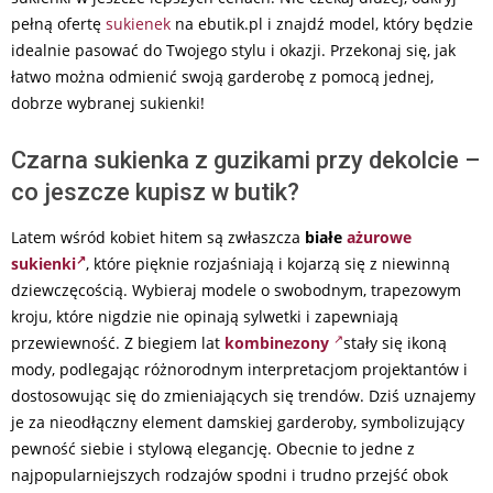
pełną ofertę
sukienek
na ebutik.pl i znajdź model, który będzie
idealnie pasować do Twojego stylu i okazji. Przekonaj się, jak
łatwo można odmienić swoją garderobę z pomocą jednej,
dobrze wybranej sukienki!
Czarna sukienka z guzikami przy dekolcie –
co jeszcze kupisz w butik?
Latem wśród kobiet hitem są zwłaszcza
białe
ażurowe
sukienki
, które pięknie rozjaśniają i kojarzą się z niewinną
dziewczęcością. Wybieraj modele o swobodnym, trapezowym
kroju, które nigdzie nie opinają sylwetki i zapewniają
przewiewność. Z biegiem lat
kombinezony
stały się ikoną
mody, podlegając różnorodnym interpretacjom projektantów i
dostosowując się do zmieniających się trendów. Dziś uznajemy
je za nieodłączny element damskiej garderoby, symbolizujący
pewność siebie i stylową elegancję. Obecnie to jedne z
najpopularniejszych rodzajów spodni i trudno przejść obok