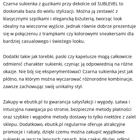
Czarna sukienka z guzikami przy dekolcie od SUBLEVEL to
doskonała baza do wielu stylizacji. Można ją zestawić z
klasycznymi szpilkami i elegancką biżuterią, tworząc look
idealny na wieczorne wyjście. Jednak równie dobrze prezentuje
się w połączeniu z trampkami czy kolorowymi sneakersami dla
bardziej casualowego i świeżego looku.
Dodatki takie jak torebki, paski czy kapelusze mogą całkowicie
odmienić charakter sukienki, czyniąc ją odpowiednią na różne
okazje. Nie bój się eksperymentować! Czarna sukienka jest jak
płótno, na którym można wyczarować różnorodne kombinacje,
zawsze zachowując swój unikalny styl.
Zakupy w ebutik.pl to gwarancja satysfakcji i wygody. Łatwa i
intuicyjna nawigacja po stronie, bezpieczne metody płatności
oraz szybkie i wygodne metody dostawy to tylko niektóre z zalet
sklepu. Dodatkowo, ebutik.pl regularnie oferuje atrakcyjne
promocje i rabaty, dzięki czemu można zakupić wyjątkowe
sukienki w jeszcze lepszych cenach. Nie czekaj dłużej, odkryj