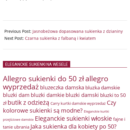
2024-
07-
Previous Post:
Jasnobeżowa dopasowana sukienka z dzianiny
14
Next Post:
Czarna sukienka z falbaną i kwiatem
ELEGANCKIE SUKIENKI NA WESELE
Allegro sukienki do 50 zł
allegro
wyprzedaż
bluzeczka damska
bluzka damskie
bluzki damkie
bluzki dam
bluzki damski
bluzki to 50
butik z odzieżą
Czy
zł
Carry kurtki damskie wyprzedaż
kolorowe sukienki są modne?
Eleganckie kurtki
Eleganckie sukienki włoskie
fajne i
przejściowe damskie
Jaka sukienka dla kobiety po 50?
tanie ubrania