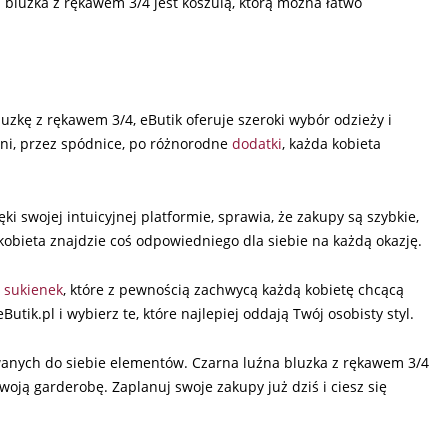
na bluzka z rękawem 3/4 jest koszulą, którą można łatwo
bluzkę z rękawem 3/4, eButik oferuje szeroki wybór odzieży i
dni, przez spódnice, po różnorodne
dodatki
, każda kobieta
ki swojej intuicyjnej platformie, sprawia, że zakupy są szybkie,
kobieta znajdzie coś odpowiedniego dla siebie na każdą okazję.
h
sukienek
, które z pewnością zachwycą każdą kobietę chcącą
utik.pl i wybierz te, które najlepiej oddają Twój osobisty styl.
wanych do siebie elementów. Czarna luźna bluzka z rękawem 3/4
oją garderobę. Zaplanuj swoje zakupy już dziś i ciesz się