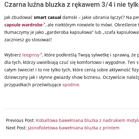
Czarna luźna bluzka z rękawem 3/4 i nie tyl
Jak zbudować
smart casual
damski – jakie ubrania łączyć? Na pe
capsule wardrobe
, ale niektórym niewiele to mówi. Określenie 
tłumaczymy je jako „garderoba kapsułowa” lub „szafa kapsułowa”
zaczniesz go stosować!
Wybierz
leeginsy
, które podkreślą Twoją sylwetkę i sprawią, że
dla tych, którzy uwielbiają czuć się komfortowo i wygodnie. Ten
całym świecie! I to nie tylko tych, które cenią sobie aktywność fiz
dziewczyny jak i słynne gwiazdy show biznesu. Oczywiście należy
przypadkach prześwitujące
spodnie
.
2024-
07-
Previous Post:
Kobaltowa bawełniana bluzka z nadrukiem motyl
17
Next Post:
Jasnofioletowa bawełniana bluzka z printem