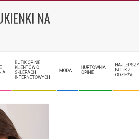
UKIENKI NA
BUTIK OPINIE
NAJLEPSZ
E
KLIENTÓW O
HURTOWNIA
BUTIK Z
MODA
NIA
SKLEPACH
OPINIE
ODZIEŻĄ
INTERNETOWYCH