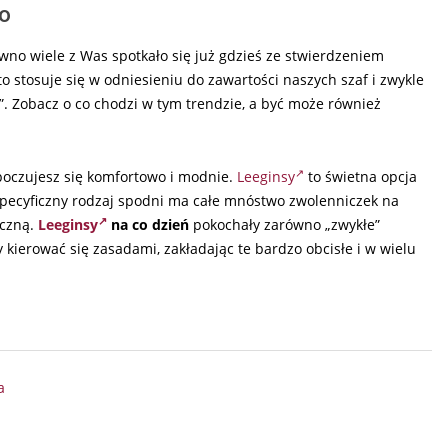
ko
wno wiele z Was spotkało się już gdzieś ze stwierdzeniem
to stosuje się w odniesieniu do zawartości naszych szaf i zwykle
. Zobacz o co chodzi w tym trendzie, a być może również
 poczujesz się komfortowo i modnie.
Leeginsy
to świetna opcja
 specyficzny rodzaj spodni ma całe mnóstwo zwolenniczek na
yczną.
Leeginsy
na co dzień
pokochały zarówno „zwykłe”
 kierować się zasadami, zakładając te bardzo obcisłe i w wielu
a