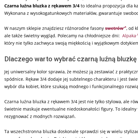
Czarna luźna bluzka z rękawem 3/4
to idealna propozycja dla k
Wykonana z wysokogatunkowych materiałów, gwarantuje swobodę
W naszym sklepie znajdziesz różnorodne fasony
swetrów
, od 
ale także świetny wygląd. Polecamy na chłodniejsze dni:
Alpaka
który nie tylko zachwyca swoją miękkością i wyjątkowym dotykie
Dlaczego warto wybrać czarną luźną bluzk
Jej uniwersalny kolor sprawia, że możesz ją zestawiać z prakty
spódnice. Rękaw 3/4 dodaje jej subtelnego charakteru i jest św
wybór dla kobiet, które szukają modnego i funkcjonalnego rozwi
Czarna luźna bluzka z rękawem 3/4 jest nie tylko stylowa, ale rów
świetnie maskuje ewentualne niedoskonałości figury. To idealny 
rezygnować z modnych rozwiązań.
Ta wszechstronna bluzka doskonale sprawdzi się w wielu styliza