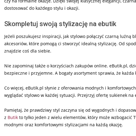
czy na formalne okazje. Dzięki swojej klasycznej elegancji, czar
dostosować do każdego stylu i okazji.
Skompletuj swoją stylizację na ebutik
Jeżeli poszukujesz inspiracji, jak stylowo połączyć czarną luźną 
akcesoriów, które pomogą ci stworzyć idealną stylizację. Od spo
znajdzie coś dla siebie.
Nie zapominaj także o korzyściach zakupów online. eButik.pl, dzię
bezpieczne i przyjemne. A bogaty asortyment sprawia, że każda 
Co więcej, eButik.pl słynie z oferowania modnych i komfortowyc
wyglądać stylowo w każdej sytuacji. Przejrzyj ofertę sukienek na eB
Pamiętaj, że prawdziwy styl zaczyna się od wygodnych i dopaso
z
Butik
to tylko jeden z wielu elementów, który może wzbogacić Tw
modnymi oraz komfortowymi stylizacjami na każdą okazję.