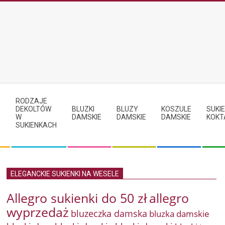
RODZAJE
Y
DEKOLTÓW
BLUZKI
BLUZY
KOSZULE
SUKIE
W
DAMSKIE
DAMSKIE
DAMSKIE
KOKT
SUKIENKACH
ELEGANCKIE SUKIENKI NA WESELE
Allegro sukienki do 50 zł
allegro
wyprzedaż
bluzeczka damska
bluzka damskie