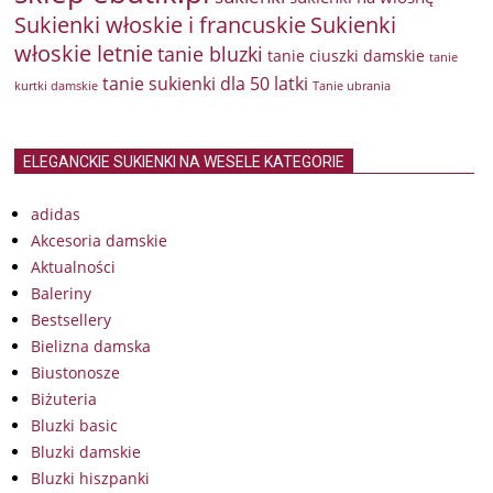
Sukienki włoskie i francuskie
Sukienki
włoskie letnie
tanie bluzki
tanie ciuszki damskie
tanie
tanie sukienki dla 50 latki
kurtki damskie
Tanie ubrania
ELEGANCKIE SUKIENKI NA WESELE KATEGORIE
adidas
Akcesoria damskie
Aktualności
Baleriny
Bestsellery
Bielizna damska
Biustonosze
Biżuteria
Bluzki basic
Bluzki damskie
Bluzki hiszpanki