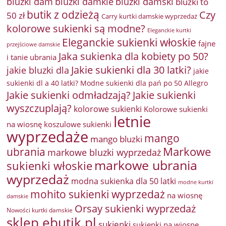
bluzki damkie
bluzki dam
bluzki damski
bluzki to
butik z odzieżą
Czy
50 zł
Carry kurtki damskie wyprzedaż
kolorowe sukienki są modne?
Eleganckie kurtki
Eleganckie sukienki włoskie
fajne
przejściowe damskie
Jaka sukienka dla kobiety po 50?
i tanie ubrania
Jakie sukienki dla 30 latki?
jakie bluzki dla
jakie
sukienki dl a 40 latki? Modne sukienki dla pań po 50 Allegro
Jakie sukienki odmładzają?
Jakie sukienki
wyszczuplają?
kolorowe sukienki
Kolorowe sukienki
letnie
na wiosnę
koszulowe sukienki
wyprzedaże
mango
mango bluzki
Markowe
ubrania
markowe bluzki wyprzedaż
markowe ubrania
sukienki włoskie
wyprzedaż
modna sukienka dla 50 latki
modne kurtki
mohito sukienki wyprzedaż
na wiosnę
damskie
Orsay sukienki wyprzedaż
Nowości kurtki damskie
sklep ebutik.pl
sukienki
sukienki na wiosnę