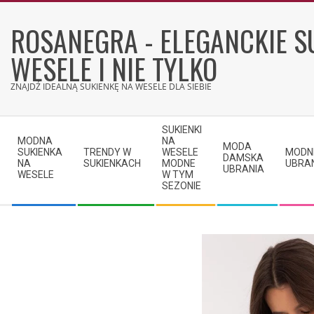
Skip
to
ROSANEGRA - ELEGANCKIE S
content
WESELE I NIE TYLKO
ZNAJDŹ IDEALNĄ SUKIENKĘ NA WESELE DLA SIEBIE
Secondary
SUKIENKI
Navigation
MODNA
NA
MODA
SUKIENKA
TRENDY W
WESELE
MODN
Menu
DAMSKA
NA
SUKIENKACH
MODNE
UBRA
UBRANIA
WESELE
W TYM
SEZONIE