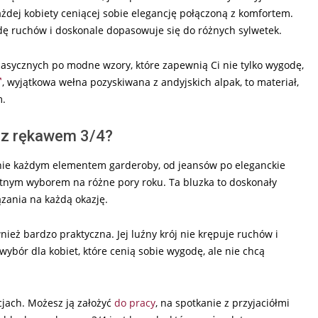
ażdej kobiety ceniącej sobie elegancję połączoną z komfortem.
 ruchów i doskonale dopasowuje się do różnych sylwetek.
klasycznych po modne wzory, które zapewnią Ci nie tylko wygodę,
, wyjątkowa wełna pozyskiwana z andyjskich alpak, to materiał,
m.
ę z rękawem 3/4?
cznie każdym elementem garderoby, od jeansów po eleganckie
ietnym wyborem na różne pory roku. Ta bluzka to doskonały
ązania na każdą okazję.
nież bardzo praktyczna. Jej luźny krój nie krępuje ruchów i
wybór dla kobiet, które cenią sobie wygodę, ale nie chcą
cjach. Możesz ją założyć
do pracy
, na spotkanie z przyjaciółmi