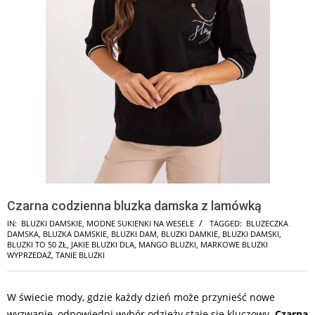
Czarna codzienna bluzka damska z lamówką
IN:
BLUZKI DAMSKIE
,
MODNE SUKIENKI NA WESELE
TAGGED:
BLUZECZKA
DAMSKA
,
BLUZKA DAMSKIE
,
BLUZKI DAM
,
BLUZKI DAMKIE
,
BLUZKI DAMSKI
,
BLUZKI TO 50 ZŁ
,
JAKIE BLUZKI DLA
,
MANGO BLUZKI
,
MARKOWE BLUZKI
WYPRZEDAŻ
,
TANIE BLUZKI
W świecie mody, gdzie każdy dzień może przynieść nowe
wyzwanie, odpowiedni wybór odzieży staje się kluczowy.
Czarna