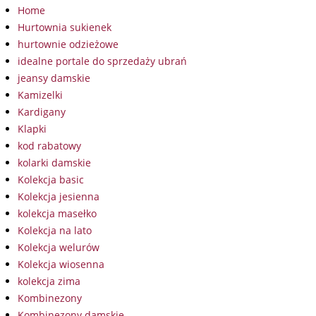
Home
Hurtownia sukienek
hurtownie odzieżowe
idealne portale do sprzedaży ubrań
jeansy damskie
Kamizelki
Kardigany
Klapki
kod rabatowy
kolarki damskie
Kolekcja basic
Kolekcja jesienna
kolekcja masełko
Kolekcja na lato
Kolekcja welurów
Kolekcja wiosenna
kolekcja zima
Kombinezony
Kombinezony damskie