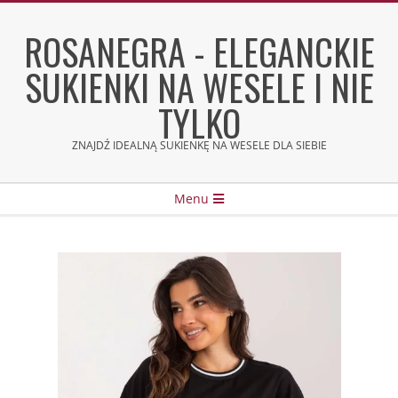
Skip
to
ROSANEGRA - ELEGANCKIE
content
SUKIENKI NA WESELE I NIE
TYLKO
ZNAJDŹ IDEALNĄ SUKIENKĘ NA WESELE DLA SIEBIE
Secondary
Menu
Navigation
Menu