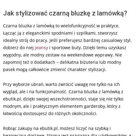
Jak stylizować czarną bluzkę z lamówką?
Czarna bluzka z lamówką to wielofunkcyjność w praktyce.
Łącząc ją z eleganckimi spodniami i szpilkami, stworzysz
idealny strój do pracy. Jeśli preferujesz bardziej casualowy styl,
dobierz do niej
jeansy
i sportowe buty. Dzięki temu uzyskasz
wygodny, ale modny zestaw na weekendowe wyprawy. Nie
zapomnij też o dodatkach – delikatna biżuteria lub modny
pasek mogą całkowicie zmienić charakter stylizacji.
Przy wyborze ubrań, warto zwrócić uwagę nie tylko na ich
wygląd, ale i na funkcjonalność. Czarna bluzka z lamówką z
ebutik.pl, dzięki swojej wszechstronności, staje się nie tylko
modnym, ale i praktycznym elementem garderoby, który z
łatwością dostosujesz do różnych okoliczności.
Robiąc zakupy na ebutik.pl, możesz liczyć na szybką i
bezpieczną dostawę. Strona jest przyjazna dla użytkowników, a