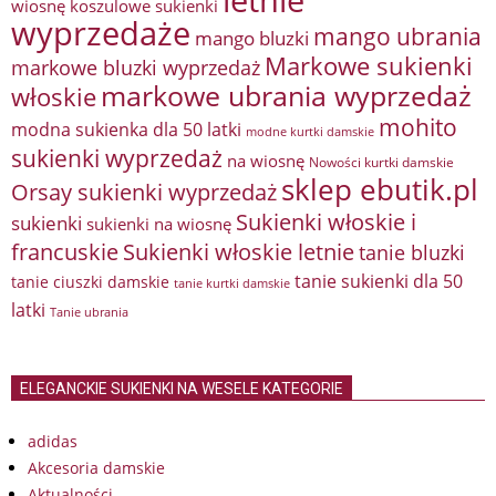
wiosnę
koszulowe sukienki
wyprzedaże
mango ubrania
mango bluzki
Markowe sukienki
markowe bluzki wyprzedaż
markowe ubrania wyprzedaż
włoskie
mohito
modna sukienka dla 50 latki
modne kurtki damskie
sukienki wyprzedaż
na wiosnę
Nowości kurtki damskie
sklep ebutik.pl
Orsay sukienki wyprzedaż
Sukienki włoskie i
sukienki
sukienki na wiosnę
francuskie
Sukienki włoskie letnie
tanie bluzki
tanie sukienki dla 50
tanie ciuszki damskie
tanie kurtki damskie
latki
Tanie ubrania
ELEGANCKIE SUKIENKI NA WESELE KATEGORIE
adidas
Akcesoria damskie
Aktualności