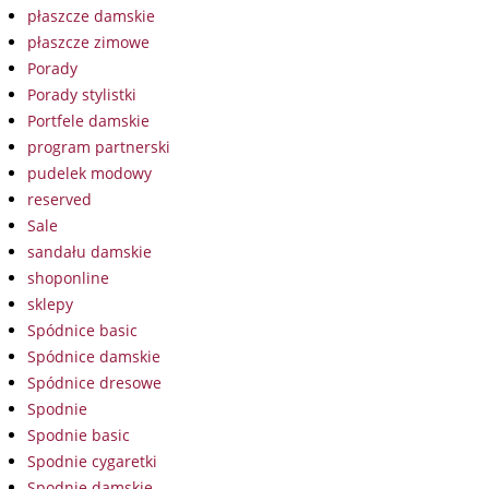
płaszcze damskie
płaszcze zimowe
Porady
Porady stylistki
Portfele damskie
program partnerski
pudelek modowy
reserved
Sale
sandału damskie
shoponline
sklepy
Spódnice basic
Spódnice damskie
Spódnice dresowe
Spodnie
Spodnie basic
Spodnie cygaretki
Spodnie damskie