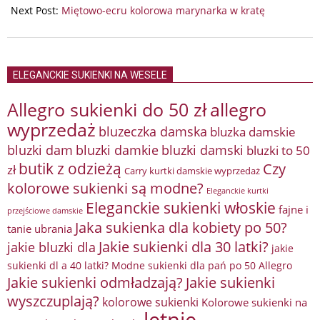
29
Next Post:
Miętowo-ecru kolorowa marynarka w kratę
ELEGANCKIE SUKIENKI NA WESELE
Allegro sukienki do 50 zł
allegro
wyprzedaż
bluzeczka damska
bluzka damskie
bluzki damkie
bluzki dam
bluzki damski
bluzki to 50
butik z odzieżą
Czy
zł
Carry kurtki damskie wyprzedaż
kolorowe sukienki są modne?
Eleganckie kurtki
Eleganckie sukienki włoskie
fajne i
przejściowe damskie
Jaka sukienka dla kobiety po 50?
tanie ubrania
Jakie sukienki dla 30 latki?
jakie bluzki dla
jakie
sukienki dl a 40 latki? Modne sukienki dla pań po 50 Allegro
Jakie sukienki odmładzają?
Jakie sukienki
wyszczuplają?
kolorowe sukienki
Kolorowe sukienki na
letnie