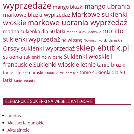
wyprzedaże
mango ubrania
mango bluzki
Markowe sukienki
markowe bluzki wyprzedaż
markowe ubrania wyprzedaż
włoskie
mohito
modna sukienka dla 50 latki
modne kurtki damskie
sukienki wyprzedaż
na wiosnę
Nowości kurtki damskie
sklep ebutik.pl
Orsay sukienki wyprzedaż
Sukienki włoskie i
sukienki
sukienki na wiosnę
francuskie
Sukienki włoskie letnie
tanie bluzki
tanie sukienki dla 50
tanie ciuszki damskie
tanie kurtki damskie
latki
Tanie ubrania
ELEGANCKIE SUKIENKI NA WESELE KATEGORIE
adidas
Akcesoria damskie
Aktualności