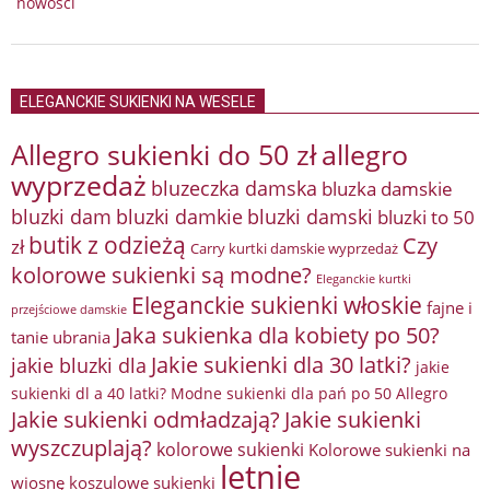
nowości
ELEGANCKIE SUKIENKI NA WESELE
Allegro sukienki do 50 zł
allegro
wyprzedaż
bluzeczka damska
bluzka damskie
bluzki damkie
bluzki dam
bluzki damski
bluzki to 50
butik z odzieżą
Czy
zł
Carry kurtki damskie wyprzedaż
kolorowe sukienki są modne?
Eleganckie kurtki
Eleganckie sukienki włoskie
fajne i
przejściowe damskie
Jaka sukienka dla kobiety po 50?
tanie ubrania
Jakie sukienki dla 30 latki?
jakie bluzki dla
jakie
sukienki dl a 40 latki? Modne sukienki dla pań po 50 Allegro
Jakie sukienki odmładzają?
Jakie sukienki
wyszczuplają?
kolorowe sukienki
Kolorowe sukienki na
letnie
wiosnę
koszulowe sukienki