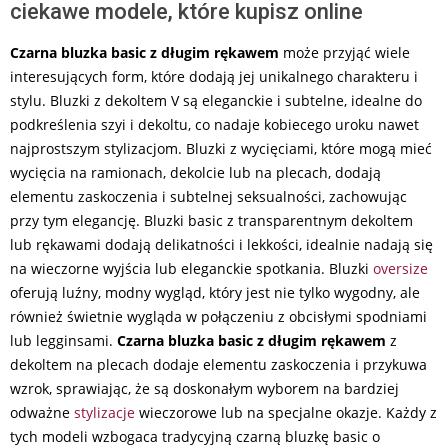
ciekawe modele, które kupisz online
Czarna bluzka basic z długim rękawem
może przyjąć wiele
interesujących form, które dodają jej unikalnego charakteru i
stylu. Bluzki z dekoltem V są eleganckie i subtelne, idealne do
podkreślenia szyi i dekoltu, co nadaje kobiecego uroku nawet
najprostszym stylizacjom. Bluzki z wycięciami, które mogą mieć
wycięcia na ramionach, dekolcie lub na plecach, dodają
elementu zaskoczenia i subtelnej seksualności, zachowując
przy tym elegancję. Bluzki basic z transparentnym dekoltem
lub rękawami dodają delikatności i lekkości, idealnie nadają się
na wieczorne wyjścia lub eleganckie spotkania. Bluzki
oversize
oferują luźny, modny wygląd, który jest nie tylko wygodny, ale
również świetnie wygląda w połączeniu z obcisłymi spodniami
lub legginsami.
Czarna bluzka basic z długim rękawem
z
dekoltem na plecach dodaje elementu zaskoczenia i przykuwa
wzrok, sprawiając, że są doskonałym wyborem na bardziej
odważne
stylizacje
wieczorowe lub na specjalne okazje. Każdy z
tych modeli wzbogaca tradycyjną czarną bluzkę basic o