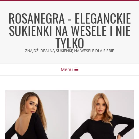
Skip
to
ROSANEGRA - ELEGANCKIE
content
SUKIENKI NA WESELE I NIE
TYLKO
ZNAJDŹ IDEALNĄ SUKIENKĘ NA WESELE DLA SIEBIE
Secondary
Menu
Navigation
Menu