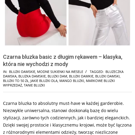
Czarna bluzka basic z długim rękawem – klasyka,
która nie wychodzi z mody
IN:
BLUZKI DAMSKIE
,
MODNE SUKIENKI NA WESELE
TAGGED:
BLUZECZKA
DAMSKA
,
BLUZKA DAMSKIE
,
BLUZKI DAM
,
BLUZKI DAMKIE
,
BLUZKI DAMSKI
,
BLUZKI TO 50 ZŁ
,
JAKIE BLUZKI DLA
,
MANGO BLUZKI
,
MARKOWE BLUZKI
WYPRZEDAŻ
,
TANIE BLUZKI
Czarna bluzka to absolutny must-have w każdej garderobie.
Niezwykle uniwersalna, stanowi doskonałą bazę do wielu
stylizacji, zarówno tych codziennych, jak i bardziej eleganckich.
Dzięki swojej prostocie i klasycznemu krojowi, może być łączona
z różnorodnymi elementami odzieży, tworząc niezliczone