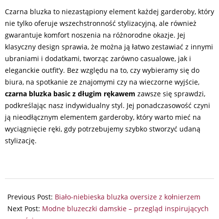
Czarna bluzka to niezastąpiony element każdej garderoby, który
nie tylko oferuje wszechstronność stylizacyjną, ale również
gwarantuje komfort noszenia na różnorodne okazje. Jej
klasyczny design sprawia, że można ją łatwo zestawiać z innymi
ubraniami i dodatkami, tworząc zarówno casualowe, jak i
eleganckie outfit’y. Bez względu na to, czy wybieramy się do
biura, na spotkanie ze znajomymi czy na wieczorne wyjście,
czarna bluzka basic z długim rękawem
zawsze się sprawdzi,
podkreślając nasz indywidualny styl. Jej ponadczasowość czyni
ją nieodłącznym elementem garderoby, który warto mieć na
wyciągnięcie ręki, gdy potrzebujemy szybko stworzyć udaną
stylizację.
2024-
07-
Previous Post:
Biało-niebieska bluzka oversize z kołnierzem
02
Next Post:
Modne bluzeczki damskie – przegląd inspirujących