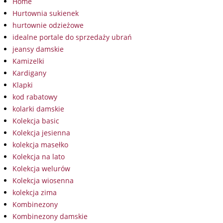
Home
Hurtownia sukienek
hurtownie odzieżowe
idealne portale do sprzedaży ubrań
jeansy damskie
Kamizelki
Kardigany
Klapki
kod rabatowy
kolarki damskie
Kolekcja basic
Kolekcja jesienna
kolekcja masełko
Kolekcja na lato
Kolekcja welurów
Kolekcja wiosenna
kolekcja zima
Kombinezony
Kombinezony damskie