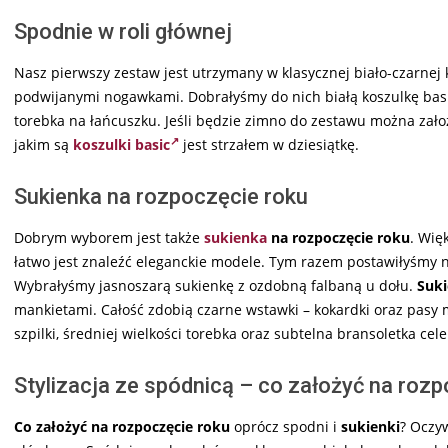
Spodnie w roli głównej
Nasz pierwszy zestaw jest utrzymany w klasycznej biało-czarnej
podwijanymi nogawkami. Dobrałyśmy do nich białą koszulkę basic.
torebka na łańcuszku. Jeśli będzie zimno do zestawu można założ
jakim są
koszulki basic
jest strzałem w dziesiątkę.
Sukienka na rozpoczęcie roku
Dobrym wyborem jest także
sukienka
na rozpoczęcie roku
. Wię
łatwo jest znaleźć eleganckie modele. Tym razem postawiłyśmy na
Wybrałyśmy jasnoszarą sukienkę z ozdobną falbaną u dołu.
Suki
mankietami. Całość zdobią czarne wstawki – kokardki oraz pasy
szpilki, średniej wielkości torebka oraz subtelna bransoletka cele
Stylizacja ze spódnicą – co założyć na roz
Co założyć na rozpoczęcie roku
oprócz spodni i
sukienki
? Oczy