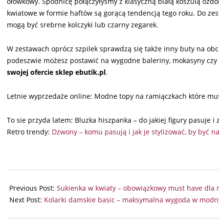
ołówkowy. Spódnicę połączyłyśmy z klasyczną białą koszulą oz
kwiatowe w formie haftów są gorącą tendencją tego roku. Do zes
mogą być srebrne kolczyki lub czarny zegarek.
W zestawach oprócz szpilek sprawdzą się także inny buty na obcas
podeszwie możesz postawić na wygodne baleriny, mokasyny czy 
swojej ofercie sklep ebutik.pl
.
Letnie wyprzedaże online: Modne topy na ramiączkach które mus
To sie przyda latem: Bluzka hiszpanka – do jakiej figury pasuje i 
Retro trendy:
Dzwony – komu pasują i jak je stylizować, by być na
2025-
08-
Previous Post:
Sukienka w kwiaty – obowiązkowy must have dla 
23
Next Post:
Kolarki damskie basic – maksymalna wygoda w modn