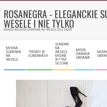
Skip
to
ROSANEGRA - ELEGANCKIE S
content
WESELE I NIE TYLKO
ZNAJDŹ IDEALNĄ SUKIENKĘ NA WESELE DLA SIEBIE
Secondary
SUKIENKI
Navigation
MODNA
NA
MODA
SUKIENKA
TRENDY W
WESELE
MODN
Menu
DAMSKA
NA
SUKIENKACH
MODNE
UBRA
UBRANIA
WESELE
W TYM
SEZONIE