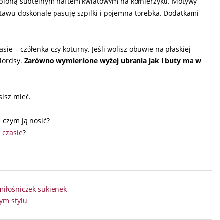
dobioną subtelnym haftem kwiatowym na kołnierzyku. Motywy
tawu doskonale pasuję szpilki i pojemna torebka. Dodatkami
ie – czółenka czy koturny. Jeśli wolisz obuwie na płaskiej
lordsy.
Zarówno wymienione wyżej ubrania jak i buty ma w
isz mieć.
z czym ją nosić?
 czasie
?
miłośniczek sukienek
ym stylu