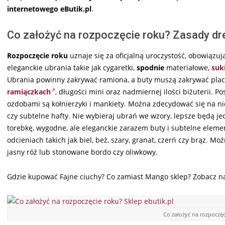
internetowego eButik.pl
.
Co założyć na rozpoczęcie roku? Zasady dres
Rozpoczęcie roku
uznaje się za oficjalną uroczystość, obowiązu
eleganckie ubrania takie jak cygaretki,
spodnie
materiałowe,
suk
Ubrania powinny zakrywać ramiona, a buty muszą zakrywać place 
ramiączkach
, długości mini oraz nadmiernej ilości biżuterii.
ozdobami są kołnierzyki i mankiety. Można zdecydować się na niew
czy subtelne hafty. Nie wybieraj ubrań we wzory, lepsze będą jed
torebkę, wygodne, ale eleganckie zarazem buty i subtelne elemen
odcieniach takich jak biel, beż, szary, granat, czerń czy brąz. Mo
jasny róż lub stonowane bordo czy oliwkowy.
Gdzie kupować Fajne ciuchy? Co zamiast Mango sklep? Zobacz n
Co założyć na rozpoczęc