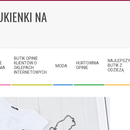
UKIENKI NA
BUTIK OPINIE
NAJLEPSZ
E
KLIENTÓW O
HURTOWNIA
BUTIK Z
MODA
NIA
SKLEPACH
OPINIE
ODZIEŻĄ
INTERNETOWYCH