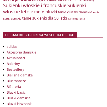
Sukienki włoskie i francuskie
Sukienki
włoskie letnie
tanie bluzki
tanie ciuszki damskie
tanie
tanie sukienki dla 50 latki
kurtki damskie
Tanie ubrania
ELEGANCKIE SUKIENKI NA WESELE KATEGORIE
adidas
Akcesoria damskie
Aktualności
Baleriny
Bestsellery
Bielizna damska
Biustonosze
Biżuteria
Bluzki basic
Bluzki damskie
Bluzki hiszpanki