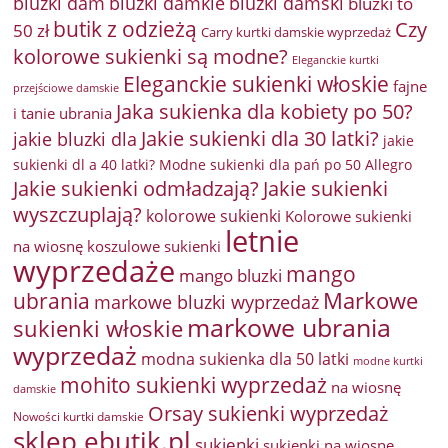
bluzki damkie
bluzki dam
bluzki damski
bluzki to
butik z odzieżą
Czy
50 zł
Carry kurtki damskie wyprzedaż
kolorowe sukienki są modne?
Eleganckie kurtki
Eleganckie sukienki włoskie
fajne
przejściowe damskie
Jaka sukienka dla kobiety po 50?
i tanie ubrania
Jakie sukienki dla 30 latki?
jakie bluzki dla
jakie
sukienki dl a 40 latki? Modne sukienki dla pań po 50 Allegro
Jakie sukienki odmładzają?
Jakie sukienki
wyszczuplają?
kolorowe sukienki
Kolorowe sukienki
letnie
na wiosnę
koszulowe sukienki
wyprzedaże
mango
mango bluzki
Markowe
ubrania
markowe bluzki wyprzedaż
markowe ubrania
sukienki włoskie
wyprzedaż
modna sukienka dla 50 latki
modne kurtki
mohito sukienki wyprzedaż
na wiosnę
damskie
Orsay sukienki wyprzedaż
Nowości kurtki damskie
sklep ebutik.pl
sukienki
sukienki na wiosnę