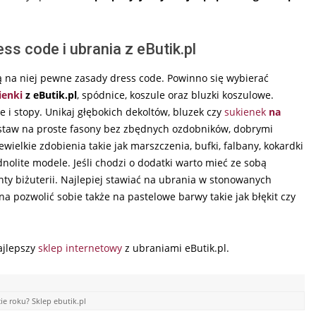
s code i ubrania z eButik.pl
ją na niej pewne zasady dress code. Powinno się wybierać
ienki
z eButik.pl
, spódnice, koszule oraz bluzki koszulowe.
i stopy. Unikaj głębokich dekoltów, bluzek czy
sukienek
na
 Postaw na proste fasony bez zbędnych ozdobników, dobrymi
ielkie zdobienia takie jak marszczenia, bufki, falbany, kokardki
nolite modele. Jeśli chodzi o dodatki warto mieć ze sobą
ty biżuterii. Najlepiej stawiać na ubrania w stonowanych
żna pozwolić sobie także na pastelowe barwy takie jak błękit czy
ajlepszy
sklep internetowy
z ubraniami eButik.pl.
ie roku? Sklep ebutik.pl