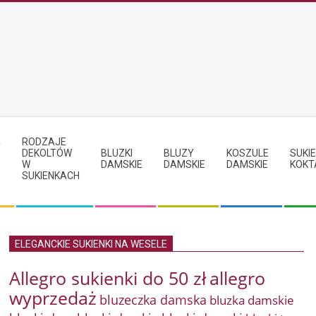
RODZAJE
Y
DEKOLTÓW
BLUZKI
BLUZY
KOSZULE
SUKIE
W
DAMSKIE
DAMSKIE
DAMSKIE
KOKT
SUKIENKACH
ELEGANCKIE SUKIENKI NA WESELE
Allegro sukienki do 50 zł
allegro
wyprzedaż
bluzeczka damska
bluzka damskie