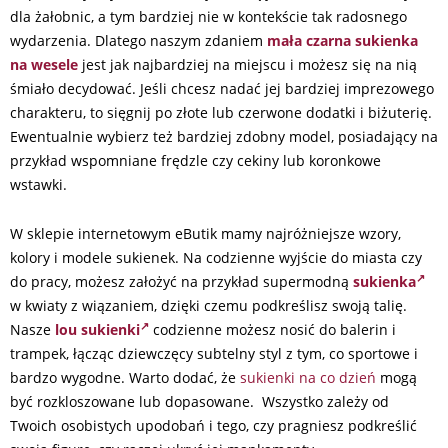
dla żałobnic, a tym bardziej nie w kontekście tak radosnego
wydarzenia. Dlatego naszym zdaniem
mała czarna
sukienka
na wesele
jest jak najbardziej na miejscu i możesz się na nią
śmiało decydować. Jeśli chcesz nadać jej bardziej imprezowego
charakteru, to sięgnij po złote lub czerwone dodatki i biżuterię.
Ewentualnie wybierz też bardziej zdobny model, posiadający na
przykład wspomniane frędzle czy cekiny lub koronkowe
wstawki.
W sklepie internetowym eButik mamy najróżniejsze wzory,
kolory i modele sukienek. Na codzienne wyjście do miasta czy
do pracy, możesz założyć na przykład supermodną
sukienka
w kwiaty z wiązaniem, dzięki czemu podkreślisz swoją talię.
Nasze
lou sukienki
codzienne możesz nosić do balerin i
trampek, łącząc dziewczęcy subtelny styl z tym, co sportowe i
bardzo wygodne. Warto dodać, że
sukienki na co dzień
mogą
być rozkloszowane lub dopasowane. Wszystko zależy od
Twoich osobistych upodobań i tego, czy pragniesz podkreślić