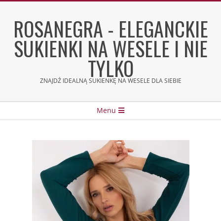
Skip
to
ROSANEGRA - ELEGANCKIE
content
SUKIENKI NA WESELE I NIE
TYLKO
ZNAJDŹ IDEALNĄ SUKIENKĘ NA WESELE DLA SIEBIE
Secondary
Menu
Navigation
Menu