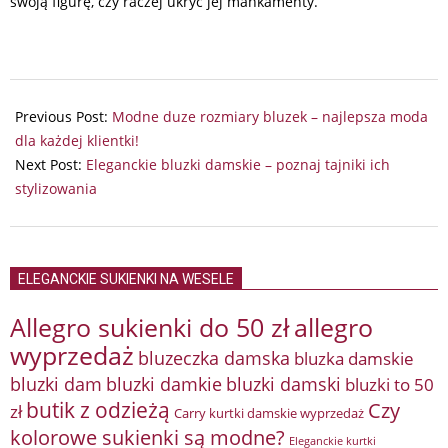
swoją figurę, czy raczej ukryć jej mankamenty.
2024-
08-
Previous Post:
Modne duze rozmiary bluzek – najlepsza moda
19
dla każdej klientki!
Next Post:
Eleganckie bluzki damskie – poznaj tajniki ich
stylizowania
ELEGANCKIE SUKIENKI NA WESELE
Allegro sukienki do 50 zł
allegro
wyprzedaż
bluzeczka damska
bluzka damskie
bluzki damkie
bluzki dam
bluzki damski
bluzki to 50
butik z odzieżą
Czy
zł
Carry kurtki damskie wyprzedaż
kolorowe sukienki są modne?
Eleganckie kurtki