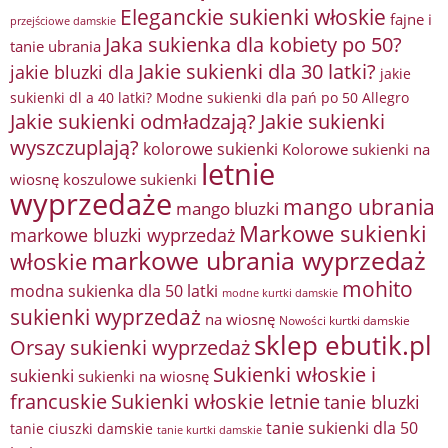
Eleganckie sukienki włoskie
fajne i
przejściowe damskie
Jaka sukienka dla kobiety po 50?
tanie ubrania
Jakie sukienki dla 30 latki?
jakie bluzki dla
jakie
sukienki dl a 40 latki? Modne sukienki dla pań po 50 Allegro
Jakie sukienki odmładzają?
Jakie sukienki
wyszczuplają?
kolorowe sukienki
Kolorowe sukienki na
letnie
wiosnę
koszulowe sukienki
wyprzedaże
mango ubrania
mango bluzki
Markowe sukienki
markowe bluzki wyprzedaż
markowe ubrania wyprzedaż
włoskie
mohito
modna sukienka dla 50 latki
modne kurtki damskie
sukienki wyprzedaż
na wiosnę
Nowości kurtki damskie
sklep ebutik.pl
Orsay sukienki wyprzedaż
Sukienki włoskie i
sukienki
sukienki na wiosnę
francuskie
Sukienki włoskie letnie
tanie bluzki
tanie sukienki dla 50
tanie ciuszki damskie
tanie kurtki damskie