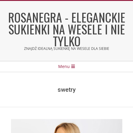
Skip
to
ROSANEGRA - ELEGANCKIE
content
SUKIENKI NA WESELE I NIE
TYLKO
ZNAJDŹ IDEALNĄ SUKIENKĘ NA WESELE DLA SIEBIE
Secondary
Menu
Navigation
Menu
swetry