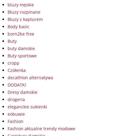
bluzy męskie
Bluzy rozpinane
Bluzy z kapturem
Body basic
born2be free
Buty
buty damskie
Buty sportowe
cropp
Czółenka
decathlon alternatywa
DODATKI
Dresy damskie
drogeria
eleganckie sukienki
eobuwie
Fashion
Fashion aktualne trendy modowe
Garnitury damskie