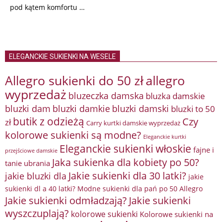
pod kątem komfortu …
ELEGANCKIE SUKIENKI NA WESELE
Allegro sukienki do 50 zł
allegro
wyprzedaż
bluzeczka damska
bluzka damskie
bluzki damkie
bluzki dam
bluzki damski
bluzki to 50
butik z odzieżą
Czy
zł
Carry kurtki damskie wyprzedaż
kolorowe sukienki są modne?
Eleganckie kurtki
Eleganckie sukienki włoskie
fajne i
przejściowe damskie
Jaka sukienka dla kobiety po 50?
tanie ubrania
Jakie sukienki dla 30 latki?
jakie bluzki dla
jakie
sukienki dl a 40 latki? Modne sukienki dla pań po 50 Allegro
Jakie sukienki odmładzają?
Jakie sukienki
wyszczuplają?
kolorowe sukienki
Kolorowe sukienki na