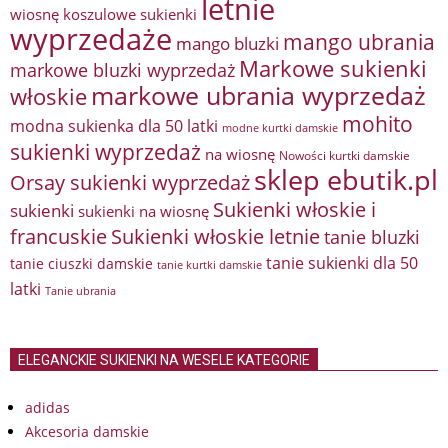
letnie
wiosnę
koszulowe sukienki
wyprzedaże
mango ubrania
mango bluzki
Markowe sukienki
markowe bluzki wyprzedaż
markowe ubrania wyprzedaż
włoskie
mohito
modna sukienka dla 50 latki
modne kurtki damskie
sukienki wyprzedaż
na wiosnę
Nowości kurtki damskie
sklep ebutik.pl
Orsay sukienki wyprzedaż
Sukienki włoskie i
sukienki
sukienki na wiosnę
francuskie
Sukienki włoskie letnie
tanie bluzki
tanie sukienki dla 50
tanie ciuszki damskie
tanie kurtki damskie
latki
Tanie ubrania
ELEGANCKIE SUKIENKI NA WESELE KATEGORIE
adidas
Akcesoria damskie