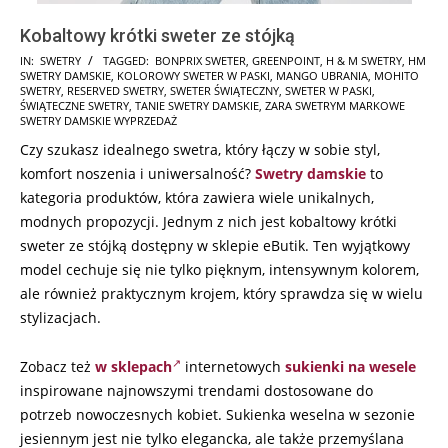
Kobaltowy krótki sweter ze stójką
2025-
IN:
SWETRY
TAGGED:
BONPRIX SWETER
,
GREENPOINT
,
H & M SWETRY
,
HM
SWETRY DAMSKIE
,
KOLOROWY SWETER W PASKI
,
MANGO UBRANIA
,
MOHITO
11-
SWETRY
,
RESERVED SWETRY
,
SWETER ŚWIĄTECZNY
,
SWETER W PASKI
,
06
ŚWIĄTECZNE SWETRY
,
TANIE SWETRY DAMSKIE
,
ZARA SWETRYM MARKOWE
SWETRY DAMSKIE WYPRZEDAŻ
Czy szukasz idealnego swetra, który łączy w sobie styl,
komfort noszenia i uniwersalność?
Swetry damskie
to
kategoria produktów, która zawiera wiele unikalnych,
modnych propozycji. Jednym z nich jest kobaltowy krótki
sweter ze stójką dostępny w sklepie eButik. Ten wyjątkowy
model cechuje się nie tylko pięknym, intensywnym kolorem,
ale również praktycznym krojem, który sprawdza się w wielu
stylizacjach.
Zobacz też
w sklepach
internetowych
sukienki na wesele
inspirowane najnowszymi trendami dostosowane do
potrzeb nowoczesnych kobiet. Sukienka weselna w sezonie
jesiennym jest nie tylko elegancka, ale także przemyślana