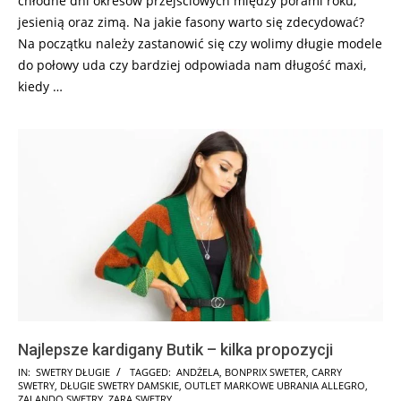
chłodne dni okresów przejściowych między porami roku,
jesienią oraz zimą. Na jakie fasony warto się zdecydować?
Na początku należy zastanowić się czy wolimy długie modele
do połowy uda czy bardziej odpowiada nam długość maxi,
kiedy …
Najlepsze kardigany Butik – kilka propozycji
2024-
IN:
SWETRY DŁUGIE
TAGGED:
ANDŻELA
,
BONPRIX SWETER
,
CARRY
SWETRY
,
DŁUGIE SWETRY DAMSKIE
,
OUTLET MARKOWE UBRANIA ALLEGRO
,
11-
ZALANDO SWETRY
,
ZARA SWETRY