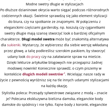
Modne swetry długie w stylizacjach
Po dłuższe dzianinowe okrycia warto sięgać podczas różnorodnych
codziennych okazji. Świetnie sprawdzą się jako element stylizacji
do biura, czy na spotkanie ze znajomymi. W połączeniu z
eleganckimi częściami garderoby, np. koszulą czy cygaretkami
swetry długie mają szansę stworzyć look o bardziej oficjalnym
charakterze.
Długi model swetra
może być znakomitą alternatywa
dla
sukienki
. Wystarczy, że wybierzesz dla siebie wersję wkładaną
przez głowę, a talię podkreślisz szerokim paskiem, by stworzyć
udany look
do pracy
czy na załatwianie spraw na mieście.
Dzięki lekturze artykułów blogowych nie przegapisz żadnej
modowej nowinki! Koniecznie sprawdź, o czym piszemy w
kontekście
długich modeli swetrów
. Wcielając nasze rady w
życie z pewnością wyróżnisz się na tle innych udanymi stylizacjami
na każdą okazję.
Stylistka poleca: Przesądy sylwestrowe związane z modą – znacie
je? Polecana ekskluzywna bielizna damska, eleganckie body
damskie do spódnicy i nie tylko. Fajne body z koronki, eleganckie