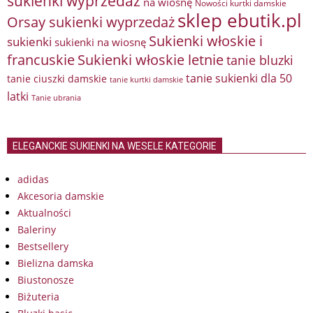
sukienki wyprzedaż
na wiosnę
Nowości kurtki damskie
sklep ebutik.pl
Orsay sukienki wyprzedaż
Sukienki włoskie i
sukienki
sukienki na wiosnę
francuskie
Sukienki włoskie letnie
tanie bluzki
tanie sukienki dla 50
tanie ciuszki damskie
tanie kurtki damskie
latki
Tanie ubrania
ELEGANCKIE SUKIENKI NA WESELE KATEGORIE
adidas
Akcesoria damskie
Aktualności
Baleriny
Bestsellery
Bielizna damska
Biustonosze
Biżuteria