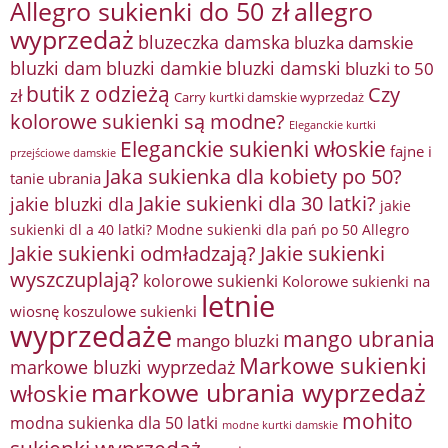
Allegro sukienki do 50 zł
allegro
wyprzedaż
bluzeczka damska
bluzka damskie
bluzki damkie
bluzki dam
bluzki damski
bluzki to 50
butik z odzieżą
Czy
zł
Carry kurtki damskie wyprzedaż
kolorowe sukienki są modne?
Eleganckie kurtki
Eleganckie sukienki włoskie
fajne i
przejściowe damskie
Jaka sukienka dla kobiety po 50?
tanie ubrania
Jakie sukienki dla 30 latki?
jakie bluzki dla
jakie
sukienki dl a 40 latki? Modne sukienki dla pań po 50 Allegro
Jakie sukienki odmładzają?
Jakie sukienki
wyszczuplają?
kolorowe sukienki
Kolorowe sukienki na
letnie
wiosnę
koszulowe sukienki
wyprzedaże
mango ubrania
mango bluzki
Markowe sukienki
markowe bluzki wyprzedaż
markowe ubrania wyprzedaż
włoskie
mohito
modna sukienka dla 50 latki
modne kurtki damskie