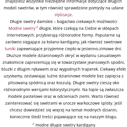
znajdziesz wszystkie niezbędne informacje dotyczące długich
modeli swetrów, w tym również sprawdzone pomysły na udane
stylizacje
.
Długie swetry damskie – bogactwo ciekawych możliwości
Modne swetry
długie, które czekają na Ciebie w sklepach
internetowych, przybierają różnorodne formy. Popularne są
zarówno sięgające za kolano kardigany, jak również swetrowe
tuniki
zapewniające przyjemne ciepło w jesienno-zimowe dni.
Dłuższe modele dzianinowych okryć w wydaniu casualowym
znakomicie zaprezentują się w towarzystwie jeansowych spodni,
bluzki z długim rękawem oraz wygodnych traperek. Ciekawy efekt
uzyskamy, zestawiając luźne dzianinowe modele bez zapięcia z
plisowaną spódnicą oraz koszulą. Długie swetry cieszą oko
różnorodnymi wersjami kolorystycznymi. Na topie są zwłaszcza
modele pastelowe oraz w odcieniach ziemi. Warto również
zainteresować się swetrami w urocze warkoczowe sploty. Jeśli
chcesz dowiedzieć się więcej na temat modnych dzianin,
koniecznie śledź treści pojawiające się na naszym blogu.
modne długie swetry kardigany