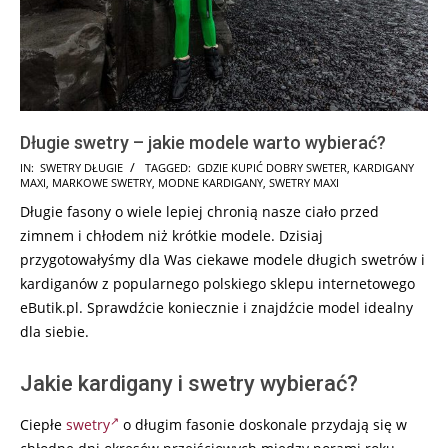
Długie swetry – jakie modele warto wybierać?
2026-
IN:
SWETRY DŁUGIE
TAGGED:
GDZIE KUPIĆ DOBRY SWETER
,
KARDIGANY
MAXI
,
MARKOWE SWETRY
,
MODNE KARDIGANY
,
SWETRY MAXI
06-
Długie fasony o wiele lepiej chronią nasze ciało przed
14
zimnem i chłodem niż krótkie modele. Dzisiaj
przygotowałyśmy dla Was ciekawe modele długich swetrów i
kardiganów z popularnego polskiego sklepu internetowego
eButik.pl. Sprawdźcie koniecznie i znajdźcie model idealny
dla siebie.
Jakie kardigany i swetry wybierać?
Ciepłe
swetry
o długim fasonie doskonale przydają się w