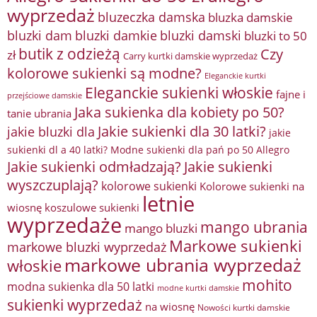
wyprzedaż
bluzeczka damska
bluzka damskie
bluzki damkie
bluzki dam
bluzki damski
bluzki to 50
butik z odzieżą
Czy
zł
Carry kurtki damskie wyprzedaż
kolorowe sukienki są modne?
Eleganckie kurtki
Eleganckie sukienki włoskie
fajne i
przejściowe damskie
Jaka sukienka dla kobiety po 50?
tanie ubrania
Jakie sukienki dla 30 latki?
jakie bluzki dla
jakie
sukienki dl a 40 latki? Modne sukienki dla pań po 50 Allegro
Jakie sukienki odmładzają?
Jakie sukienki
wyszczuplają?
kolorowe sukienki
Kolorowe sukienki na
letnie
wiosnę
koszulowe sukienki
wyprzedaże
mango ubrania
mango bluzki
Markowe sukienki
markowe bluzki wyprzedaż
markowe ubrania wyprzedaż
włoskie
mohito
modna sukienka dla 50 latki
modne kurtki damskie
sukienki wyprzedaż
na wiosnę
Nowości kurtki damskie