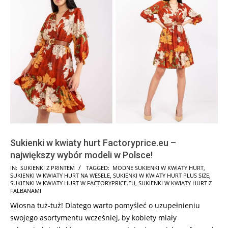
Sukienki w kwiaty hurt Factoryprice.eu –
największy wybór modeli w Polsce!
2025-
IN:
SUKIENKI Z PRINTEM
TAGGED:
MODNE SUKIENKI W KWIATY HURT
,
SUKIENKI W KWIATY HURT NA WESELE
,
SUKIENKI W KWIATY HURT PLUS SIZE
,
08-
SUKIENKI W KWIATY HURT W FACTORYPRICE.EU
,
SUKIENKI W KWIATY HURT Z
22
FALBANAMI
Wiosna tuż-tuż! Dlatego warto pomyśleć o uzupełnieniu
swojego asortymentu wcześniej, by kobiety miały