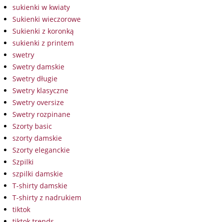
sukienki w kwiaty
Sukienki wieczorowe
Sukienki z koronką
sukienki z printem
swetry
Swetry damskie
Swetry długie
Swetry klasyczne
Swetry oversize
Swetry rozpinane
Szorty basic
szorty damskie
Szorty eleganckie
Szpilki
szpilki damskie
T-shirty damskie
T-shirty z nadrukiem
tiktok
tiktok trends