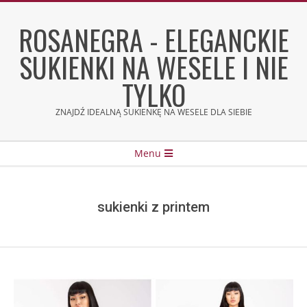
Skip
to
ROSANEGRA - ELEGANCKIE
content
SUKIENKI NA WESELE I NIE
TYLKO
ZNAJDŹ IDEALNĄ SUKIENKĘ NA WESELE DLA SIEBIE
Secondary
Menu
Navigation
Menu
sukienki z printem