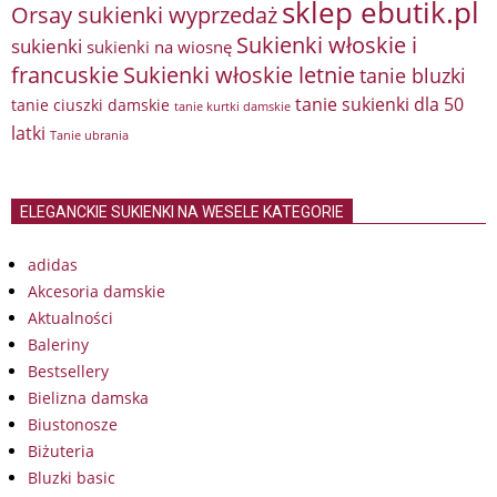
sklep ebutik.pl
Orsay sukienki wyprzedaż
Sukienki włoskie i
sukienki
sukienki na wiosnę
francuskie
Sukienki włoskie letnie
tanie bluzki
tanie sukienki dla 50
tanie ciuszki damskie
tanie kurtki damskie
latki
Tanie ubrania
ELEGANCKIE SUKIENKI NA WESELE KATEGORIE
adidas
Akcesoria damskie
Aktualności
Baleriny
Bestsellery
Bielizna damska
Biustonosze
Biżuteria
Bluzki basic