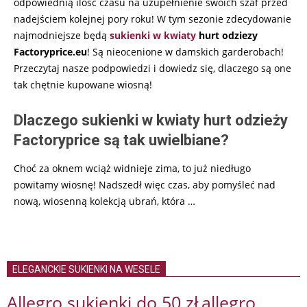
odpowiednią ilość czasu na uzupełnienie swoich szaf przed
nadejściem kolejnej pory roku! W tym sezonie zdecydowanie
najmodniejsze będą
sukienki w kwiaty
hurt odziezy
Factoryprice.eu
! Są nieocenione w damskich garderobach!
Przeczytaj nasze podpowiedzi i dowiedz się, dlaczego są one
tak chętnie kupowane wiosną!
Dlaczego sukienki w kwiaty hurt odzieży
Factoryprice są tak uwielbiane?
Choć za oknem wciąż widnieje zima, to już niedługo
powitamy wiosnę! Nadszedł więc czas, aby pomyśleć nad
nową, wiosenną kolekcją ubrań, która
…
ELEGANCKIE SUKIENKI NA WESELE
Allegro sukienki do 50 zł
allegro