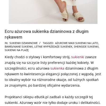
Ecru ażurowa sukienka dzianinowa z długim
rękawem
2025-
IN:
SUKIENKI DZIANINOWE
TAGGED:
AŻUROWE MAXI SUKIENKI NA LATO
,
BAWEŁNIANE SUKIENKI
,
LETNIE WYPRZEDAŻE SUKIENEK
,
SHEINSIDE SUKIENKI
,
03-
SUKIENKI NA PLAŻĘ
19
Kiedy chodzi o stylowy i komfortowy strój,
sukienki
zawsze
znajdą się na szczycie listy preferencji każdej kobiety. W
szczególności, ecru ażurowa
sukienka
dzianinowa z długim
rękawem to kwintesencja elegancji połączonej z wygodą. Jest
to idealny wybór na różnorodne okazje, od luźnych spotkań
ze znajomymi, po bardziej oficjalne wydarzenia.
Projektanci sklepu eButik.pl zadbali o każdy szczegół tej
sukienki. Ażurowy wzór nie tylko dodaje uroku i delikatności,