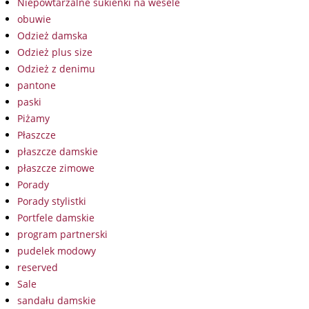
Niepowtarzalne sukienki na wesele
obuwie
Odzież damska
Odzież plus size
Odzież z denimu
pantone
paski
Piżamy
Płaszcze
płaszcze damskie
płaszcze zimowe
Porady
Porady stylistki
Portfele damskie
program partnerski
pudelek modowy
reserved
Sale
sandału damskie