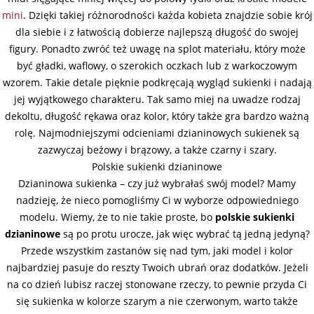
mini
. Dzięki takiej różnorodności każda kobieta znajdzie sobie krój
dla siebie i z łatwością dobierze najlepszą długość do swojej
figury. Ponadto zwróć też uwagę na splot materiału, który może
być gładki, waflowy, o szerokich oczkach lub z warkoczowym
wzorem. Takie detale pięknie podkręcają wygląd sukienki i nadają
jej wyjątkowego charakteru. Tak samo miej na uwadze rodzaj
dekoltu, długość rękawa oraz kolor, który także gra bardzo ważną
rolę. Najmodniejszymi odcieniami dzianinowych sukienek są
zazwyczaj beżowy i brązowy, a także czarny i szary.
Polskie sukienki dzianinowe
Dzianinowa sukienka – czy już wybrałaś swój model? Mamy
nadzieję, że nieco pomogliśmy Ci w wyborze odpowiedniego
modelu. Wiemy, że to nie takie proste, bo
polskie sukienki
dzianinowe
są po protu urocze, jak więc wybrać tą jedną jedyną?
Przede wszystkim zastanów się nad tym, jaki model i kolor
najbardziej pasuje do reszty Twoich ubrań oraz dodatków. Jeżeli
na co dzień lubisz raczej stonowane rzeczy, to pewnie przyda Ci
się sukienka w kolorze szarym a nie czerwonym, warto także