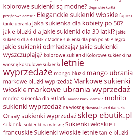
kolorowe sukienki są modne?
Eleganckie kurtki
Eleganckie sukienki włoskie
fajne i
przejściowe damskie
Jaka sukienka dla kobiety po 50?
tanie ubrania
Jakie sukienki dla 30 latki?
jakie bluzki dla
jakie
sukienki dl a 40 latki? Modne sukienki dla pań po 50 Allegro
Jakie sukienki odmładzają?
Jakie sukienki
wyszczuplają?
kolorowe sukienki
Kolorowe sukienki na
letnie
wiosnę
koszulowe sukienki
wyprzedaże
mango ubrania
mango bluzki
Markowe sukienki
markowe bluzki wyprzedaż
markowe ubrania wyprzedaż
włoskie
mohito
modna sukienka dla 50 latki
modne kurtki damskie
sukienki wyprzedaż
na wiosnę
Nowości kurtki damskie
sklep ebutik.pl
Orsay sukienki wyprzedaż
Sukienki włoskie i
sukienki
sukienki na wiosnę
francuskie
Sukienki włoskie letnie
tanie bluzki