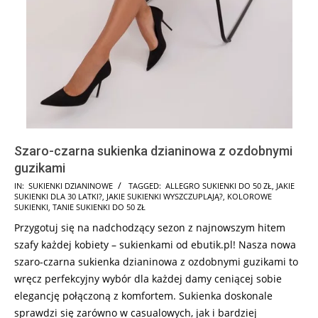
Szaro-czarna sukienka dzianinowa z ozdobnymi
guzikami
2024-
IN:
SUKIENKI DZIANINOWE
TAGGED:
ALLEGRO SUKIENKI DO 50 ZŁ
,
JAKIE
SUKIENKI DLA 30 LATKI?
,
JAKIE SUKIENKI WYSZCZUPLAJĄ?
,
KOLOROWE
09-
SUKIENKI
,
TANIE SUKIENKI DO 50 ZŁ
16
Przygotuj się na nadchodzący sezon z najnowszym hitem
szafy każdej kobiety – sukienkami od ebutik.pl! Nasza nowa
szaro-czarna sukienka dzianinowa z ozdobnymi guzikami to
wręcz perfekcyjny wybór dla każdej damy ceniącej sobie
elegancję połączoną z komfortem. Sukienka doskonale
sprawdzi się zarówno w casualowych, jak i bardziej