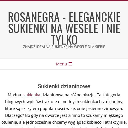
Skip
to
ROSANEGRA - ELEGANCKIE
content
SUKIENKI NA WESELE I NIE
TYLKO
ZNAJDŹ IDEALNĄ SUKIENKĘ NA WESELE DLA SIEBIE
Secondary
Menu
Navigation
Menu
Sukienki dzianinowe
Modna
sukienka
dzianinowa na różne okazje. Ta kategoria
blogowych wpisów traktuje o modnych sukienkach z dzianiny,
które są szczytem popularności w sezonie jesienno-zimowym.
Dlaczego? Bo gdy na dworze jest zimno to szukamy miękkiego
otulenia, ale jednocześnie chcemy wyglądać kobieco i atrakcyjnie.