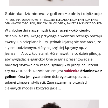
Sukienka dzianinowa z golfem – zalety i stylizacje
2026-
IN:
SUKIENKI DZIANINOWE
TAGGED:
ELEGANCKIE SUKIENKI
,
SUKIENKA
DZIANINOWA Z GOLFEM
,
SUKIENKI NA CO DZIEŃ
,
ZALETY SUKIENEK Z GOLFEM
05-
W chłodne dni nasze myśli krążą raczej wokół ciepłych
08
dzianin. Naszą uwagę przyciągają wówczas różnego rodzaju
swetry lub ocieplane bluzy. Jednak kojarzą się one raczej ze
stylem codziennym, który najczęściej łączymy np. z
jeansami. A co z kobietami, które nawet na co dzień pilnują,
aby wyglądać elegancko? One pragną prezentować się
bardziej szykownie w każdej sytuacji – w pracy, na uczelni
czy na zakupach. Rozwiązaniem jest
sukienka
dzianinowa z
golfem
! Ona jest gwarantem dobrego samopoczucia i
udanej zimowej stylizacji. Zapraszamy na przegląd
ciekawych modeli i korzyści jakie …