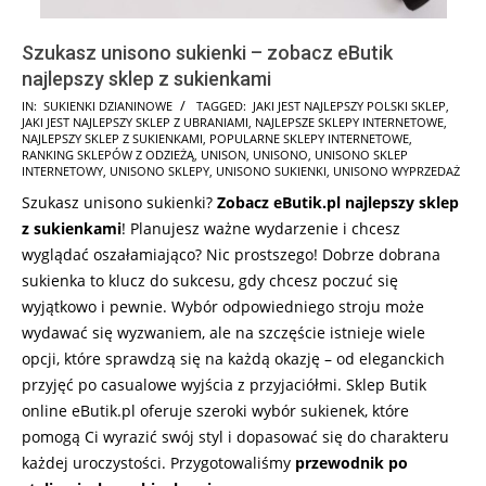
Szukasz unisono sukienki – zobacz eButik
najlepszy sklep z sukienkami
2025-
IN:
SUKIENKI DZIANINOWE
TAGGED:
JAKI JEST NAJLEPSZY POLSKI SKLEP
,
JAKI JEST NAJLEPSZY SKLEP Z UBRANIAMI
,
NAJLEPSZE SKLEPY INTERNETOWE
,
08-
NAJLEPSZY SKLEP Z SUKIENKAMI
,
POPULARNE SKLEPY INTERNETOWE
,
20
RANKING SKLEPÓW Z ODZIEŻĄ
,
UNISON
,
UNISONO
,
UNISONO SKLEP
INTERNETOWY
,
UNISONO SKLEPY
,
UNISONO SUKIENKI
,
UNISONO WYPRZEDAŻ
Szukasz unisono sukienki?
Zobacz eButik.pl najlepszy sklep
z sukienkami
! Planujesz ważne wydarzenie i chcesz
wyglądać oszałamiająco? Nic prostszego! Dobrze dobrana
sukienka to klucz do sukcesu, gdy chcesz poczuć się
wyjątkowo i pewnie. Wybór odpowiedniego stroju może
wydawać się wyzwaniem, ale na szczęście istnieje wiele
opcji, które sprawdzą się na każdą okazję – od eleganckich
przyjęć po casualowe wyjścia z przyjaciółmi. Sklep Butik
online eButik.pl oferuje szeroki wybór sukienek, które
pomogą Ci wyrazić swój styl i dopasować się do charakteru
każdej uroczystości. Przygotowaliśmy
przewodnik po