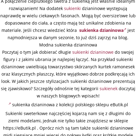
A połączenie cieplutkiego swetra z sukienką jest właśnie idealnym
rozwiązaniem! Na dodatek
sukienki
dzianinowe występują
naprawdę w wielu ciekawych fasonach. Mogą być oversize’owe lub
dopasowane do ciała, a często mają też unikalne zdobienia na
materiale. Jeśli chcesz wiedzieć która
sukienka dzianinowa
jest
najmodniejsza w danym sezonie, to już dziś zajrzyj na blog.
Modna sukienka dzianinowa
Poczytaj o tym jak dobierać długie
sukienki dzianinowe
do swojej
figury i z jakimi ubrania je najlepiej łączyć. Na przykład sukienki
dzianinowe uwielbiają towarzystwo skórzanych kurtek ramonesek
oraz klasycznych płaszczy, które wyjątkowo dobrze podkręcają ich
look. W jakich jeszcze stylizacjach sukienki dzianinowe prezentują
się zjawiskowo? Szczegóły odnośnie tej kategorii
sukienek
doczytaj
w naszych blogowych wpisach!
sukienka dzianinowa z kolekcji polskiego sklepu eButik.pl
Sukienki sweterkowe najczęściej kojarzą nam się z długimi do
ziemi modelami, jednak nie tylko takie znajdziesz w sklepie
https://eButik.pl . Oprócz nich są tam także sukienki dzianinowe
midi sięgające mniej więcej do połowy łydki oraz krótkie modele