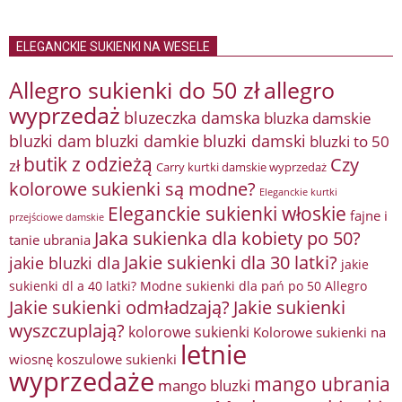
ELEGANCKIE SUKIENKI NA WESELE
Allegro sukienki do 50 zł
allegro
wyprzedaż
bluzeczka damska
bluzka damskie
bluzki damkie
bluzki dam
bluzki damski
bluzki to 50
butik z odzieżą
Czy
zł
Carry kurtki damskie wyprzedaż
kolorowe sukienki są modne?
Eleganckie kurtki
Eleganckie sukienki włoskie
fajne i
przejściowe damskie
Jaka sukienka dla kobiety po 50?
tanie ubrania
Jakie sukienki dla 30 latki?
jakie bluzki dla
jakie
sukienki dl a 40 latki? Modne sukienki dla pań po 50 Allegro
Jakie sukienki odmładzają?
Jakie sukienki
wyszczuplają?
kolorowe sukienki
Kolorowe sukienki na
letnie
wiosnę
koszulowe sukienki
wyprzedaże
mango ubrania
mango bluzki