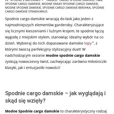
SPODNIE CARGO DAMSKIE
,
MODNE SINSAY SPODNIE CARGO DAMSKIE
,
10-
MODNE SPODNIE DAMSKIE
,
SPODNIE CARGO DAMSKIE BERSHKA
,
SPODNIE
12
CARGO DAMSKIE STRADIVARIUS
Spodnie cargo damskie wracają do łask jako jeden z
najmodniejszych elementów garderoby. Charakteryzujące
się licznymi kieszeniami i luźnym krojem, te spodnie łączą
wygodę z miejskim stylem, stanowiąc idealny wybór na co
dzień. Wybieraj do nich dopasowane damskie
topy
, z
którymi tworzą perfekcyjny stylizacyjny duet! W
nadchodzącym sezonie
modne spodnie cargo damskie
zyskują nowoczesny twist, zachwycając zarówno miłośniczki
klasyki, jak i entuzjastki nowości!
Spodnie cargo damskie – jak wyglądają i
skąd się wzięły?
Modne Spodnie cargo damskie
to charakterystyczny rodzaj