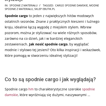
2024-
IN:
SPODNIE Z MATERIAŁU
TAGGED:
CARGO SPODNIE DAMSKIE
,
MODNE
SPODNIE Z MATERIAŁU
,
SKLEP EBUTIK.PL
09-
Spodnie cargo
to jeden z największych hitów modowych
26
ostatnich sezonów. Znane z praktycznych kieszeni i luźnego
kroju, idealnie łączą wygodę z miejskim stylem. Wbrew
pozorom, można je stylizować na wiele różnych sposobów,
zarówno na co dzień, jak i w bardziej eleganckich
zestawieniach.
Jak nosić spodnie cargo
, by wyglądać
modnie i stylowo tej jesieni? Oto kilka inspiracji i wskazówek,
które pomogą w stworzeniu idealnej stylizacji!
Co to są spodnie cargo i jak wyglądają?
Spodnie cargo
hm
to charakterystyczne szerokie
spodnie
damskie
, które wyróżniają się dużymi, naszywanymi …