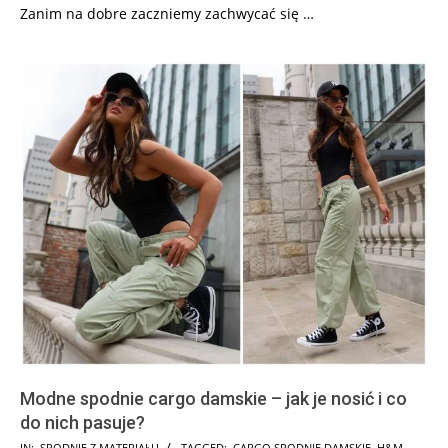
Zanim na dobre zaczniemy zachwycać się …
Modne spodnie cargo damskie – jak je nosić i co
do nich pasuje?
2024-
IN:
SPODNIE Z MATERIAŁU
TAGGED:
CARGO SPODNIE DAMSKIE
,
H&M