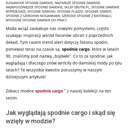
ELEGANCKIE SPODNIE DAMSKIE
,
NAJTAŃSZE SPODNIE DAMSKIE
,
05-
NAJWYGODNIEJSZE SPODNIE DAMSKIE
,
SKLEP EBUTIK.PL
,
SPODNIE DAMSKIE
29
WYPRZEDAŻE
,
SPODNIE DZWONY
,
SPODNIE PLAZZO
,
SPODNIE SZWEDY
,
SPODNIE Z SZEROKIMI NOGAWKAMI
,
SZEROKIE SPODNIE Z MATERIAŁU
,
WYGODNE SPODNIE DAMSKIE DO PRACY
Moda wciąż zaskakuje nas nowymi pomysłami, często
szukając inspiracji wśród fasonów ubrań z poprzednich
dekad. Tym razem trend alert dotyczy fasonu spodni,
ponieważ teraz na czasie są
spodnie cargo
, które w latach
90. znaliśmy pod nazwą „bojówki”. Co to za spodnie, jak
wyglądają i dlaczego znów wróciły do damskiej mody po tylu
latach? Te wszystkie kwestie poruszymy w naszym
dzisiejszym artykule!
Zobacz modne
spodnie cargo
z naszej kolekcji na ten
sezon.
Jak wyglądają spodnie cargo i skąd się
wzięły w modzie?