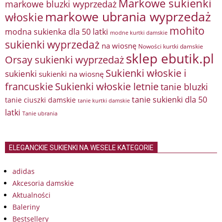
Markowe sukienki
markowe bluzki wyprzedaż
markowe ubrania wyprzedaż
włoskie
mohito
modna sukienka dla 50 latki
modne kurtki damskie
sukienki wyprzedaż
na wiosnę
Nowości kurtki damskie
sklep ebutik.pl
Orsay sukienki wyprzedaż
Sukienki włoskie i
sukienki
sukienki na wiosnę
francuskie
Sukienki włoskie letnie
tanie bluzki
tanie sukienki dla 50
tanie ciuszki damskie
tanie kurtki damskie
latki
Tanie ubrania
ELEGANCKIE SUKIENKI NA WESELE KATEGORIE
adidas
Akcesoria damskie
Aktualności
Baleriny
Bestsellery