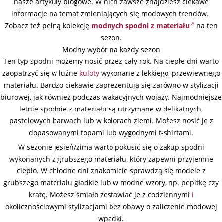
nasze artykuły blogowe. W nich zawsze znajdziesz ciekawe
informacje na temat zmieniających się modowych trendów.
Zobacz też pełną kolekcję
modnych spodni z materiału
na ten
sezon.
Modny wybór na każdy sezon
Ten typ spodni możemy nosić przez cały rok. Na ciepłe dni warto
zaopatrzyć się w luźne
kuloty
wykonane z lekkiego, przewiewnego
materiału. Bardzo ciekawie zaprezentują się zarówno w stylizacji
biurowej, jak również podczas wakacyjnych wojaży. Najmodniejsze
letnie spodnie z materiału są utrzymane w delikatnych,
pastelowych barwach lub w kolorach ziemi. Możesz nosić je z
dopasowanymi topami lub wygodnymi t-shirtami.
W sezonie jesień/zima warto pokusić się o zakup spodni
wykonanych z grubszego materiału, który zapewni przyjemne
ciepło. W chłodne dni znakomicie sprawdzą się modele z
grubszego materiału gładkie lub w modne wzory, np. pepitkę czy
kratę. Możesz śmiało zestawiać je z codziennymi
i
okolicznościowymi stylizacjami bez obawy o zaliczenie modowej
wpadki.