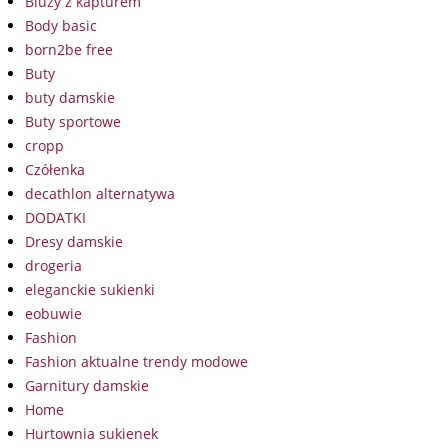
Bluzy z kapturem
Body basic
born2be free
Buty
buty damskie
Buty sportowe
cropp
Czółenka
decathlon alternatywa
DODATKI
Dresy damskie
drogeria
eleganckie sukienki
eobuwie
Fashion
Fashion aktualne trendy modowe
Garnitury damskie
Home
Hurtownia sukienek