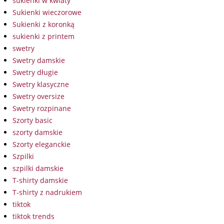
sukienki w kwiaty
Sukienki wieczorowe
Sukienki z koronką
sukienki z printem
swetry
Swetry damskie
Swetry długie
Swetry klasyczne
Swetry oversize
Swetry rozpinane
Szorty basic
szorty damskie
Szorty eleganckie
Szpilki
szpilki damskie
T-shirty damskie
T-shirty z nadrukiem
tiktok
tiktok trends