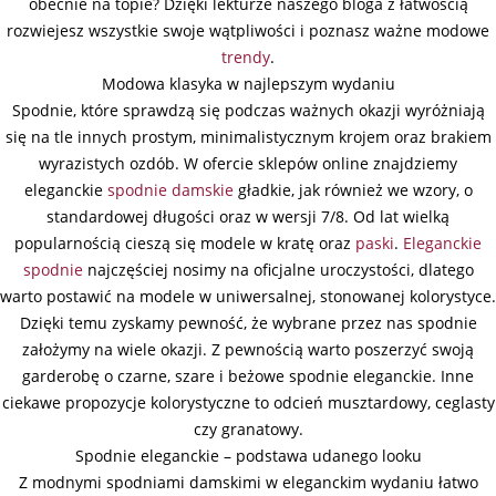
obecnie na topie? Dzięki lekturze naszego bloga z łatwością
rozwiejesz wszystkie swoje wątpliwości i poznasz ważne modowe
trendy
.
Modowa klasyka w najlepszym wydaniu
Spodnie, które sprawdzą się podczas ważnych okazji wyróżniają
się na tle innych prostym, minimalistycznym krojem oraz brakiem
wyrazistych ozdób. W ofercie sklepów online znajdziemy
eleganckie
spodnie damskie
gładkie, jak również we wzory, o
standardowej długości oraz w wersji 7/8. Od lat wielką
popularnością cieszą się modele w kratę oraz
paski
.
Eleganckie
spodnie
najczęściej nosimy na oficjalne uroczystości, dlatego
warto postawić na modele w uniwersalnej, stonowanej kolorystyce.
Dzięki temu zyskamy pewność, że wybrane przez nas spodnie
założymy na wiele okazji. Z pewnością warto poszerzyć swoją
garderobę o czarne, szare i beżowe spodnie eleganckie. Inne
ciekawe propozycje kolorystyczne to odcień musztardowy, ceglasty
czy granatowy.
Spodnie eleganckie – podstawa udanego looku
Z modnymi spodniami damskimi w eleganckim wydaniu łatwo