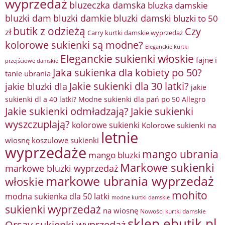
wyprzedaż
bluzeczka damska
bluzka damskie
bluzki damkie
bluzki dam
bluzki damski
bluzki to 50
butik z odzieżą
Czy
zł
Carry kurtki damskie wyprzedaż
kolorowe sukienki są modne?
Eleganckie kurtki
Eleganckie sukienki włoskie
fajne i
przejściowe damskie
Jaka sukienka dla kobiety po 50?
tanie ubrania
Jakie sukienki dla 30 latki?
jakie bluzki dla
jakie
sukienki dl a 40 latki? Modne sukienki dla pań po 50 Allegro
Jakie sukienki odmładzają?
Jakie sukienki
wyszczuplają?
kolorowe sukienki
Kolorowe sukienki na
letnie
wiosnę
koszulowe sukienki
wyprzedaże
mango ubrania
mango bluzki
Markowe sukienki
markowe bluzki wyprzedaż
markowe ubrania wyprzedaż
włoskie
mohito
modna sukienka dla 50 latki
modne kurtki damskie
sukienki wyprzedaż
na wiosnę
Nowości kurtki damskie
sklep ebutik.pl
Orsay sukienki wyprzedaż