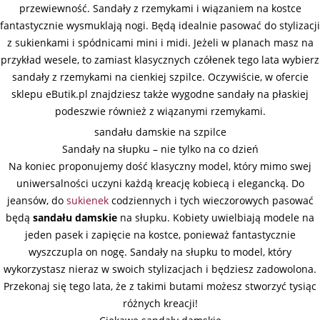
przewiewność. Sandały z rzemykami i wiązaniem na kostce
fantastycznie wysmuklają nogi. Będą idealnie pasować do stylizacji
z sukienkami i spódnicami mini i midi. Jeżeli w planach masz na
przykład wesele, to zamiast klasycznych czółenek tego lata wybierz
sandały z rzemykami na cienkiej szpilce. Oczywiście, w ofercie
sklepu eButik.pl znajdziesz także wygodne sandały na płaskiej
podeszwie również z wiązanymi rzemykami.
sandału damskie na szpilce
Sandały na słupku – nie tylko na co dzień
Na koniec proponujemy dość klasyczny model, który mimo swej
uniwersalności uczyni każdą kreację kobiecą i elegancką. Do
jeansów, do
sukienek
codziennych i tych wieczorowych pasować
będą
sandału damskie
na słupku. Kobiety uwielbiają modele na
jeden pasek i zapięcie na kostce, ponieważ fantastycznie
wyszczupla on nogę. Sandały na słupku to model, który
wykorzystasz nieraz w swoich stylizacjach i będziesz zadowolona.
Przekonaj się tego lata, że z takimi butami możesz stworzyć tysiąc
różnych kreacji!