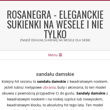
Skip
to
ROSANEGRA - ELEGANCKIE
content
SUKIENKI NA WESELE I NIE
TYLKO
ZNAJDŹ IDEALNĄ SUKIENKĘ NA WESELE DLA SIEBIE
Secondary
Menu
Navigation
Menu
sandału damskie
Kolejny hit sezonu to
sandału damskie
z kwadratowym noskiem.
Jeżeli lubisz nietypowe
ubrania
, buty i akcesoria, to ten model
obuwia z pewnością przypadnie Ci do gustu.
Sandały damskie
z
kwadratowym noskiem i na niskiej szpilce lub niewysokim,
kwadratowym klocku, to absolutny hit tego lata. Ten model