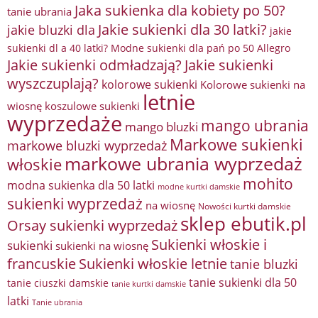
Jaka sukienka dla kobiety po 50?
tanie ubrania
Jakie sukienki dla 30 latki?
jakie bluzki dla
jakie
sukienki dl a 40 latki? Modne sukienki dla pań po 50 Allegro
Jakie sukienki odmładzają?
Jakie sukienki
wyszczuplają?
kolorowe sukienki
Kolorowe sukienki na
letnie
wiosnę
koszulowe sukienki
wyprzedaże
mango ubrania
mango bluzki
Markowe sukienki
markowe bluzki wyprzedaż
markowe ubrania wyprzedaż
włoskie
mohito
modna sukienka dla 50 latki
modne kurtki damskie
sukienki wyprzedaż
na wiosnę
Nowości kurtki damskie
sklep ebutik.pl
Orsay sukienki wyprzedaż
Sukienki włoskie i
sukienki
sukienki na wiosnę
francuskie
Sukienki włoskie letnie
tanie bluzki
tanie sukienki dla 50
tanie ciuszki damskie
tanie kurtki damskie
latki
Tanie ubrania