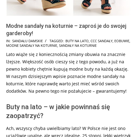
Modne sandały na koturnie – zaproś je do swojej
garderoby!
2025-
IN:
SANDAŁU DAMSKIE
TAGGED:
BUTY NA LATO
,
CCC SANDAŁY
,
EOBUWIE
,
MODNE SANDAŁY NA KOTURNIE
,
SANDAŁY NA KOTURNIE
08-
Lato wiąże się z koniecznością zmiany obuwia na znacznie
12
lżejsze. Większość osób cieszy się z tego powodu, a już na
pewno kobiety chętnie kupują modne buty na każdą okazję.
W naszym dzisiejszym wpisie poznacie modne sandały na
koturnie, które naprawdę warto jest mieć wśród swoich
dodatków. Na pewno tego nie pożałujecie – gwarantujemy!
Buty na lato – w jakie powinnaś się
zaopatrzyć?
Ach, wszyscy chyba uwielbiamy lato? W Polsce nie jest ono
uciążliwie upalne, ale wręcz idealne. 25 stopni, lekki wietrzyk