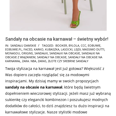
Sandały na obcasie na karnawał – świetny wybór!
2025-
IN:
SANDAŁU DAMSKIE
TAGGED:
BOOKER
,
BYLOLA
,
CCC
,
EOBUWIE
,
EOBUWIE.PL
,
FACED
,
KARKO
,
KUBASZKA
,
LASOCKI
,
LEJDI
,
MASSIMO DUTTI
,
01-
MONASOU
,
ORIGINS
,
SANDAŁKI
,
SANDAŁKI NA OBCASIE
,
SANDAŁKI NA
02
OBCASIE Z WIĄZANIEM
,
SANDAŁY NA OBCASIE
,
SANDAŁY NA OBCASIE NA
KARNAWAŁ
,
ZARA. NBA
,
ZARAS
,
ZŁOTE CZY SREBRNE SANDAŁY
Twoja stylizacja na karnawał jest już gotowa? Większość z
Was dopiero zaczęła rozglądać się za modowymi
inspiracjami. My dzisiaj mamy w swoich propozycjach
sandały
na obcasie na karnawał
, które będą świetnym
dopełnieniem wieczorowej stylizacji. Jeżeli masz już wybraną
sukienkę czy elegancki kombinezon i poszukujesz modnych
dodatków do całości, to dziś znajdziesz tu dużo inspiracji na
karnawałowe stylizacje. Nasze stylistki modowe