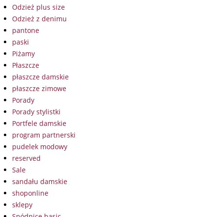
Odzież plus size
Odzież z denimu
pantone
paski
Piżamy
Płaszcze
płaszcze damskie
płaszcze zimowe
Porady
Porady stylistki
Portfele damskie
program partnerski
pudelek modowy
reserved
Sale
sandału damskie
shoponline
sklepy
Spódnice basic