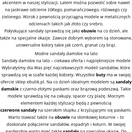
akcentem w naszej stylizacji. Latem można pozwolić sobie nawet
na jaskrawe odcienie żółtego, pomarańczowego, różowego czy
zielonego. Wzrok z pewnością przyciągną modele w metalicznych
odcieniach takich jak złoto czy srebro.
Połyskujące sandały sprawdzą się jako
obuwie
na co dzień, ale
także na specjalne okazje. Zawsze dobrym wyborem są stonowane,
uniwersalne kolory takie jak czerń, granat czy brąz.
Modne sandały damskie na lato
Sandały damskie na lato – ciekawa oferta i najpiękniejsze modele
Wybrałyśmy dla Was pięć najciekawszych modeli sandałów, które
sprawdzą się w szafie każdej kobiety. Wszystkie
buty
ma w swojej
ofercie sklep ebutik.pl. Na co dzień idealnym modelem są
sandały
damskie
z czarno-złotymi paskami oraz brązową podeszwą. Takie
modele sprawdzą się na zakupy, spacer czy plażę. Mocnym
elementem każdej stylizacji będą z pewnością
czerwone sandały
na szerokim słupku z krzyżującymi się paskami.
Warto stawiać także na
obuwie
na słomkowej koturnie – to
doskonale połączenie sandałów, espadryli i koturn. W swojej
garderobie warto mieć także
sandały
na specjalne okazje. Do