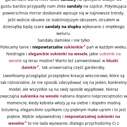
gustu bardzo przypadły nam złote
sandały
na szpilce. Połyskująca
powierzchnia mirror doskonale wpisuje się w najnowsze trendy.
Jeśli wolicie obuwie ze stabilniejszym obcasem, strzałem w
dziesiątkę będą szare
sandały na słupku
wykonane z miękkiego
weluru.
Sandału damskie i nie tylko
Polecamy tanie i
niepowtarzalne
sukienkie
pań w każdym wieku.
Niedrogie i
eleganckie sukienki na wesele
, jakie
sukienki na
wesele
są teraz modne? Warto też zainwestować w
bluzki
damkie
, tak uniwersalną część garderoby.
Uwielbiamy przeglądać przepiękne kreacje wieczorowe, które są
tak różnorodne, że nie sposób zdecydować się na jeden, konkretny
model, ale wszystkie są na swój sposób wyjątkowe. Nieraz
zwyczajna
sukienka na wesele
nabiera dopiero nieprzeciętności w
momencie, kiedy kobieta włoży ją na siebie i dopełni modną
biżuterią, eleganckimi szpilkami czy pięknym make-up’em i to jest
piękne. Wybór odpowiedniej i
niepowtarzalnej sukienki na
weselne
to nie lada wyzwanie, dlatego przychodzimy Ci z