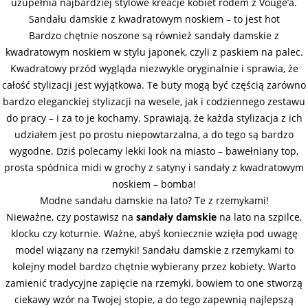
uzupełnia najbardziej stylowe kreacje kobiet rodem z Vouge’a.
Sandału damskie z kwadratowym noskiem – to jest hot
Bardzo chętnie noszone są również sandały damskie z
kwadratowym noskiem w stylu japonek, czyli z paskiem na palec.
Kwadratowy przód wygląda niezwykle oryginalnie i sprawia, że
całość stylizacji jest wyjątkowa. Te buty mogą być częścią zarówno
bardzo eleganckiej stylizacji na wesele, jak i codziennego zestawu
do pracy – i za to je kochamy. Sprawiają, że każda stylizacja z ich
udziałem jest po prostu niepowtarzalna, a do tego są bardzo
wygodne. Dziś polecamy lekki look na miasto – bawełniany top,
prosta spódnica midi w grochy z satyny i sandały z kwadratowym
noskiem – bomba!
Modne sandału damskie na lato? Te z rzemykami!
Nieważne, czy postawisz na
sandały damskie
na lato na szpilce,
klocku czy koturnie. Ważne, abyś koniecznie wzięła pod uwagę
model wiązany na rzemyki! Sandału damskie z rzemykami to
kolejny model bardzo chętnie wybierany przez kobiety. Warto
zamienić tradycyjne zapięcie na rzemyki, bowiem to one stworzą
ciekawy wzór na Twojej stopie, a do tego zapewnią najlepszą