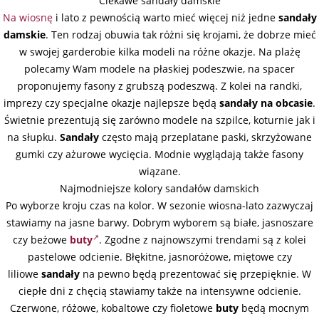
Ciekawe sandały damskie
Na wiosnę
i lato z pewnością warto mieć więcej niż jedne
sandały
damskie
. Ten rodzaj obuwia tak różni się krojami, że dobrze mieć
w swojej garderobie kilka modeli na różne okazje. Na plażę
polecamy Wam modele na płaskiej podeszwie, na spacer
proponujemy fasony z grubszą podeszwą. Z kolei na randki,
imprezy czy specjalne okazje najlepsze będą
sandały na obcasie
.
Świetnie prezentują się zarówno modele na szpilce, koturnie jak i
na słupku.
Sandały
często mają przeplatane paski, skrzyżowane
gumki czy ażurowe wycięcia. Modnie wyglądają także fasony
wiązane.
Najmodniejsze kolory sandałów damskich
Po wyborze kroju czas na kolor. W sezonie wiosna-lato zazwyczaj
stawiamy na jasne barwy. Dobrym wyborem są białe, jasnoszare
czy beżowe
buty
. Zgodne z najnowszymi trendami są z kolei
pastelowe odcienie. Błękitne, jasnoróżowe, miętowe czy
liliowe
sandały
na pewno będą prezentować się przepięknie. W
ciepłe dni z chęcią stawiamy także na intensywne odcienie.
Czerwone, różowe, kobaltowe czy fioletowe
buty
będą mocnym