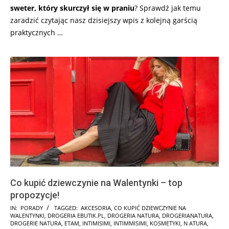
sweter, który skurczył się w praniu
? Sprawdź jak temu
zaradzić czytając nasz dzisiejszy wpis z kolejną garścią
praktycznych …
Co kupić dziewczynie na Walentynki – top
propozycje!
2025-
IN:
PORADY
TAGGED:
AKCESORIA
,
CO KUPIĆ DZIEWCZYNIE NA
WALENTYNKI
,
DROGERIA EBUTIK.PL
,
DROGERIA NATURA
,
DROGERIANATURA
,
02-
DROGERIE NATURA
,
ETAM
,
INTIMISIMI
,
INTIMMISIMI
,
KOSMETYKI
,
N ATURA
,