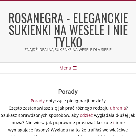
Skip
to
ROSANEGRA - ELEGANCKIE
content
SUKIENKI NA WESELE I NIE
TYLKO
ZNAJDŹ IDEALNĄ SUKIENKĘ NA WESELE DLA SIEBIE
Secondary
Menu
Navigation
Menu
Porady
Porady
dotyczące pielęgnacji odzieży
Często zastanawiasz się jak prać różnego rodzaju
ubrania
?
Szukasz sprawdzonych sposobów, aby
odzież
wyglądała dłużej jak
nowa? Nie wiesz jak poprawnie prasować koszule
i
inne
wymagające fasony? Wygląda na to, że trafiłaś we właściwe