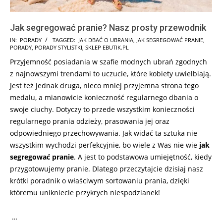
Jak segregować pranie? Nasz prosty przewodnik
2024-
IN:
PORADY
TAGGED:
JAK DBAĆ O UBRANIA
,
JAK SEGREGOWAĆ PRANIE
,
PORADY
,
PORADY STYLISTKI
,
SKLEP EBUTIK.PL
10-
Przyjemność posiadania w szafie modnych ubrań zgodnych
09
z najnowszymi trendami to uczucie, które kobiety uwielbiają.
Jest też jednak druga, nieco mniej przyjemna strona tego
medalu, a mianowicie konieczność regularnego dbania o
swoje ciuchy. Dotyczy to przede wszystkim konieczności
regularnego prania odzieży, prasowania jej oraz
odpowiedniego przechowywania. Jak widać ta sztuka nie
wszystkim wychodzi perfekcyjnie, bo wiele z Was nie wie
jak
segregować pranie
. A jest to podstawowa umiejętność, kiedy
przygotowujemy pranie. Dlatego przeczytajcie dzisiaj nasz
krótki poradnik o właściwym sortowaniu prania, dzięki
któremu unikniecie przykrych niespodzianek!
…