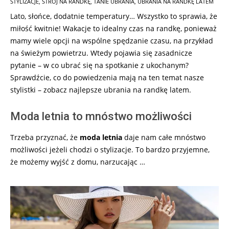
STYLIZACJE
,
STRÓJ NA RANDKĘ
,
TANIE UBRANIA
,
UBRANIA NA RANDKĘ LATEM
07-
Lato, słońce, dodatnie temperatury… Wszystko to sprawia, że
24
miłość kwitnie! Wakacje to idealny czas na randkę, ponieważ
mamy wiele opcji na wspólne spędzanie czasu, na przykład
na świeżym powietrzu. Wtedy pojawia się zasadnicze
pytanie – w co ubrać się na spotkanie z ukochanym?
Sprawdźcie, co do powiedzenia mają na ten temat nasze
stylistki – zobacz najlepsze ubrania na randkę latem.
Moda letnia to mnóstwo możliwości
Trzeba przyznać, że
moda letnia
daje nam całe mnóstwo
możliwości jeżeli chodzi o stylizacje. To bardzo przyjemne,
że możemy wyjść z domu, narzucając …