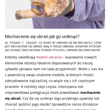
Mechacenie się ubrań jak go uniknąć?
2025-
IN:
PORADY
TAGGED:
CO ROBIĆ BY UBRANIA SIĘ NIE MECHACIŁY
,
CZYM
JEST MECHACENIE SIĘ UBRAŃ
,
DBAJ O SWOJE UBRANIA
,
DOMOWE SPOSOBY
,
07-
JAK USUNĄĆ ZMECHACENIA
,
PORADY STYLISTKI
,
UBRANIA BEZ ZMECHACEŃ
10
Kobiety uwielbiają
modne ubrania
– kupowanie nowych
elementów odzieży idealnie dopasowanych do naszej
sylwetki sprawia nam nie lada przyjemność. Wiele z nas ma
z pewnością swoje ulubione modele, w których chodzi
zdecydowanie najczęściej, co wiąże się z ich częstszym
praniem. A niestety zbyt częsta, intensywna lub
nieprawidłowa pielęgnacja może powodować
mechacenie
się ubrań
. Czy da się uniknąć tego przykrego zjawiska lub
chociaż opóźnić jego skutki? Sprawdźcie nasze dzisiejsze