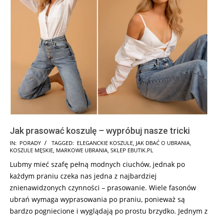
Jak prasować koszulę – wypróbuj nasze tricki
2025-
IN:
PORADY
TAGGED:
ELEGANCKIE KOSZULE
,
JAK DBAĆ O UBRANIA
,
KOSZULE MĘSKIE
,
MARKOWE UBRANIA
,
SKLEP EBUTIK.PL
08-
Lubmy mieć szafę pełną modnych ciuchów, jednak po
06
każdym praniu czeka nas jedna z najbardziej
znienawidzonych czynności – prasowanie. Wiele fasonów
ubrań wymaga wyprasowania po praniu, ponieważ są
bardzo pogniecione i wyglądają po prostu brzydko. Jednym z