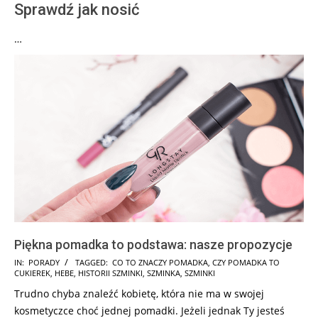
Sprawdź jak nosić
…
Piękna pomadka to podstawa: nasze propozycje
2025-
IN:
PORADY
TAGGED:
CO TO ZNACZY POMADKA
,
CZY POMADKA TO
CUKIEREK
,
HEBE
,
HISTORII SZMINKI
,
SZMINKA
,
SZMINKI
07-
Trudno chyba znaleźć kobietę, która nie ma w swojej
25
kosmetyczce choć jednej pomadki. Jeżeli jednak Ty jesteś