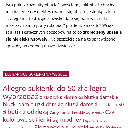
tym polu z rozmaitymi uciążliwościami, takimi jak choćby
mechacenie czy elektryzowanie się ubrań. Jesienią i zimą
szczególnie to drugie zjawisko daje się nam we znaki
niszcząc nam fryzury i „kopiąc” prądem. Znasz to? Wciąż
szukasz skutecznych sposobów na to
co zrobić żeby ubrania
się nie elektryzowały
? Na szczęście są na to sprawdzone
sposoby! Przeczytaj nasze dzisiejsze …
ELEGANCKIE SUKIENKI NA WESELE
Allegro sukienki do 50 zł
allegro
wyprzedaż
bluzeczka damska
bluzka damskie
bluzki damkie
bluzki dam
bluzki damski
bluzki to 50
butik z odzieżą
Czy
zł
Carry kurtki damskie wyprzedaż
kolorowe sukienki są modne?
Eleganckie kurtki
Eleganckie sukienki włoskie
fajne i