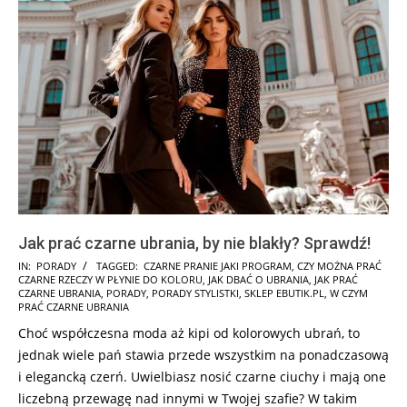
Jak prać czarne ubrania, by nie blakły? Sprawdź!
2024-
IN:
PORADY
TAGGED:
CZARNE PRANIE JAKI PROGRAM
,
CZY MOŻNA PRAĆ
CZARNE RZECZY W PŁYNIE DO KOLORU
,
JAK DBAĆ O UBRANIA
,
JAK PRAĆ
10-
CZARNE UBRANIA
,
PORADY
,
PORADY STYLISTKI
,
SKLEP EBUTIK.PL
,
W CZYM
22
PRAĆ CZARNE UBRANIA
Choć współczesna moda aż kipi od kolorowych ubrań, to
jednak wiele pań stawia przede wszystkim na ponadczasową
i elegancką czerń. Uwielbiasz nosić czarne ciuchy i mają one
liczebną przewagę nad innymi w Twojej szafie? W takim