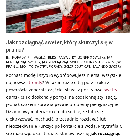
Jak rozciągnąć sweter, który skurczył się w
praniu?
2025-
IN:
PORADY
TAGGED:
BERSHKA SWETRY
,
BONPRIX SWETRY
,
JAK
ROZCIĄGNĄĆ SWETER
,
JAK ROZCIĄGNĄĆ SWETER KTÓRY SKURCZYŁ SIĘ W
02-
PRANIU
,
MOHITO SWETRY
,
PORADY
,
SKLEP EBUTIK.PL
,
ZALANDO SWETRY
09
Kochasz modę i szybko wypróbowujesz niemal wszystkie
najnowsze
trendy
? W takim razie o tej porze roku z
pewnością znacznie częściej sięgasz po stylowe
swetry
damskie! To doskonały pomysł na codzienną stylizację,
jednak czasem sprawia pewne problemy pielęgnacyjne.
Dzianinowy materiał ma to do siebie, że lubi się
elektryzować, mechacić, przesadnie rozciągać lub
nieoczekiwanie kurczyć po kontakcie z wodą. Przytrafiła Ci
się mała wpadka i teraz zastanawiasz się
jak rozciągnąć