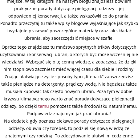
miejsce. W tej kategorii na naszym blogu znajdziesz bowiem
praktyczne porady dotyczące pielęgnacji odzieży – jej
odpowiedniej konserwacji, a także wskazówki co do prania.
Ponadto przeczytaj tu także wpisy blogowe wyjaśniające jak szybko
i wydajnie prasować poszczególne materiały oraz jak składać
ubrania, aby zaoszczędzić miejsce w szafie.
Oprócz tego znajdziesz tu mnóstwo sprytnych trików dotyczących
użytkowania i konserwacji ubrań, o których być może wcześniej nie
wiedziałaś. Wzbogać się o tę cenną wiedzę, a zobaczysz, że dzięki
nim stopniowo zaczniesz mieć więcej czasu dla siebie i rodziny!
Znając ułatwiające życie sposoby typu „lifehack” zaoszczędzisz
także pieniądze na detergenty, prąd czy wodę. Nie będziesz także
musiała kupować tak często nowych ubrań. Poza tym w dobie
kryzysu klimatycznego warto znać porady dotyczące pielęgnacji
odzieży, bo dzięki
temu
pomożesz także środowisku naturalnemu.
Podpowiedz znajomym jak prać ubrania!
Na dodatek, gdy poznasz ciekawe porady dotyczące pielęgnacji
odzieży, obuwia czy torebek, to podziel się nową wiedzą ze
znajomymi czy rodziną. To zdecydowanie ułatwi im codzienne