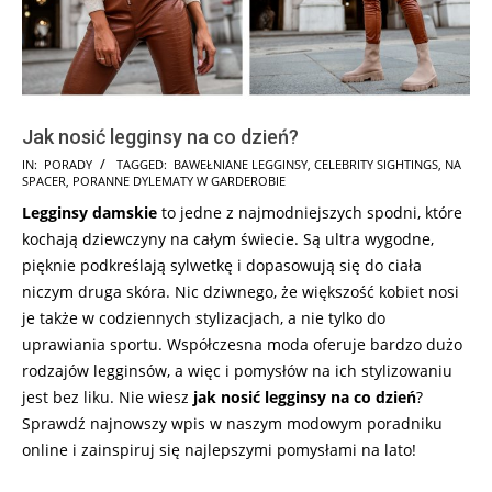
Jak nosić legginsy na co dzień?
2025-
IN:
PORADY
TAGGED:
BAWEŁNIANE LEGGINSY
,
CELEBRITY SIGHTINGS
,
NA
SPACER
,
PORANNE DYLEMATY W GARDEROBIE
07-
Legginsy damskie
to jedne z najmodniejszych spodni, które
28
kochają dziewczyny na całym świecie. Są ultra wygodne,
pięknie podkreślają sylwetkę i dopasowują się do ciała
niczym druga skóra. Nic dziwnego, że większość kobiet nosi
je także w codziennych stylizacjach, a nie tylko do
uprawiania sportu. Współczesna moda oferuje bardzo dużo
rodzajów legginsów, a więc i pomysłów na ich stylizowaniu
jest bez liku. Nie wiesz
jak nosić legginsy na co dzień
?
Sprawdź najnowszy wpis w naszym modowym poradniku
online i zainspiruj się najlepszymi pomysłami na lato!