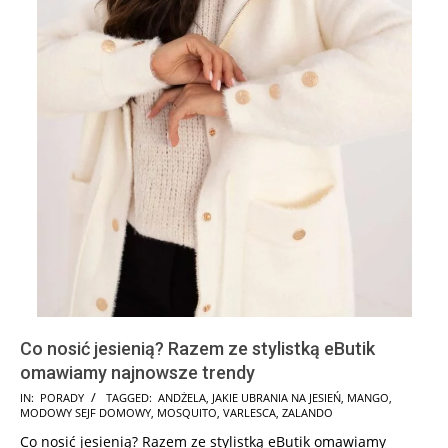
Co nosić jesienią? Razem ze stylistką eButik
omawiamy najnowsze trendy
2024-
IN:
PORADY
TAGGED:
ANDŻELA
,
JAKIE UBRANIA NA JESIEŃ
,
MANGO
,
MODOWY SEJF DOMOWY
,
MOSQUITO
,
VARLESCA
,
ZALANDO
10-
Co nosić jesienią? Razem ze stylistką eButik omawiamy
24