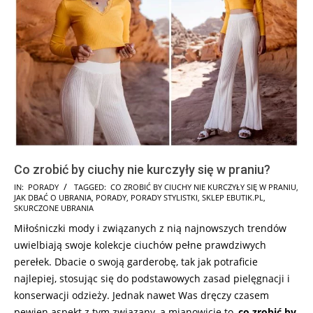
Co zrobić by ciuchy nie kurczyły się w praniu?
2024-
IN:
PORADY
TAGGED:
CO ZROBIĆ BY CIUCHY NIE KURCZYŁY SIĘ W PRANIU
,
JAK DBAĆ O UBRANIA
,
PORADY
,
PORADY STYLISTKI
,
SKLEP EBUTIK.PL
,
10-
SKURCZONE UBRANIA
14
Miłośniczki mody i związanych z nią najnowszych trendów
uwielbiają swoje kolekcje ciuchów pełne prawdziwych
perełek. Dbacie o swoją garderobę, tak jak potraficie
najlepiej, stosując się do podstawowych zasad pielęgnacji i
konserwacji odzieży. Jednak nawet Was dręczy czasem
pewien aspekt z tym związany, a mianowicie to,
co zrobić by