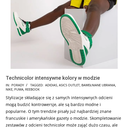
Technicolor intensywne kolory w modzie
2025-
IN:
PORADY
TAGGED:
ADIDIAS
,
ASICS OUTLET
,
BAWEŁNIANE UBRANIA
,
NIKE
,
PUMA
,
REEBOOK
06-
Stylizacje składające się z samych intensywnych odcieni
17
mogą budzić kontrowersje, ale są bardzo modne i
popularne. O tym trendzie pisały już najbardziej znane
francuskie i amerykańskie gazety o modzie. Skompletowanie
zestawów z odcieni technicolor może zająć dużo czasu, ale