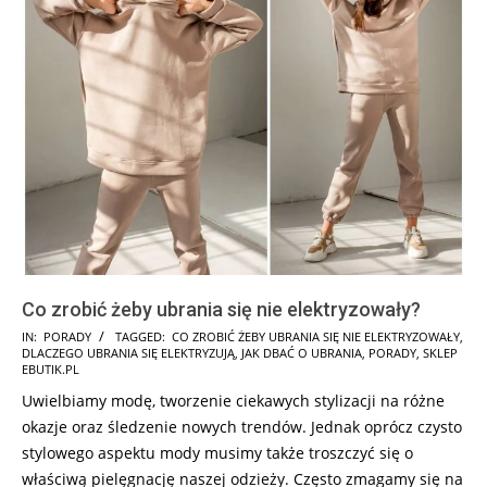
Co zrobić żeby ubrania się nie elektryzowały?
2024-
IN:
PORADY
TAGGED:
CO ZROBIĆ ŻEBY UBRANIA SIĘ NIE ELEKTRYZOWAŁY
,
DLACZEGO UBRANIA SIĘ ELEKTRYZUJĄ
,
JAK DBAĆ O UBRANIA
,
PORADY
,
SKLEP
09-
EBUTIK.PL
17
Uwielbiamy modę, tworzenie ciekawych stylizacji na różne
okazje oraz śledzenie nowych trendów. Jednak oprócz czysto
stylowego aspektu mody musimy także troszczyć się o
właściwą pielęgnację naszej odzieży. Często zmagamy się na