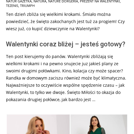
01
NATUR GAZETKA
,
NATURA
,
NATURE DORGERIA
,
PREZENT NA WALENTYNKI
,
TEZENIS
,
TRIUMPH
Ten dzień zbliża się wielkimi krokami. Śmiało można
powiedzieć, że święto zakochanych jest tuż za progiem! Czy
wiesz już, co kupić dziewczynie na Walentynki?
Walentynki coraz bliżej – jesteś gotowy?
Ten post kierujemy do panów. Walentynki zbliżają się
wielkimi krokami i na pewno snujecie juz jakieś plany ze
swoimi drugimi połówkami. Kino, kolacja czy może spacer?
Randka w domowym zaciszu również może być klimatyczna.
Najważniejsze to oczywiście wspólne spędzenie czasu – jak
Walentynki, to tylko we dwoje. Święto Miłości to okazja do
pokazania drugiej połówce, jak bardzo jest …