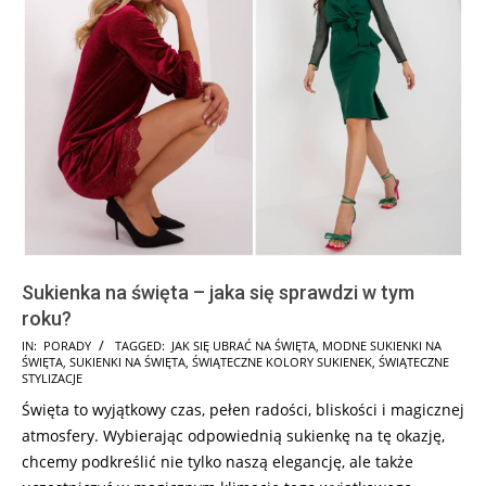
Sukienka na święta – jaka się sprawdzi w tym
roku?
2024-
IN:
PORADY
TAGGED:
JAK SIĘ UBRAĆ NA ŚWIĘTA
,
MODNE SUKIENKI NA
ŚWIĘTA
,
SUKIENKI NA ŚWIĘTA
,
ŚWIĄTECZNE KOLORY SUKIENEK
,
ŚWIĄTECZNE
11-
STYLIZACJE
08
Święta to wyjątkowy czas, pełen radości, bliskości i magicznej
atmosfery. Wybierając odpowiednią sukienkę na tę okazję,
chcemy podkreślić nie tylko naszą elegancję, ale także