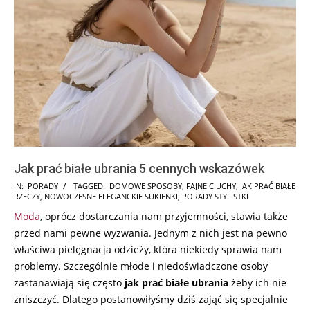
Jak prać białe ubrania 5 cennych wskazówek
2025-
IN:
PORADY
TAGGED:
DOMOWE SPOSOBY
,
FAJNE CIUCHY
,
JAK PRAĆ BIAŁE
RZECZY
,
NOWOCZESNE ELEGANCKIE SUKIENKI
,
PORADY STYLISTKI
07-
Moda
, oprócz dostarczania nam przyjemności, stawia także
15
przed nami pewne wyzwania. Jednym z nich jest na pewno
właściwa pielęgnacja odzieży, która niekiedy sprawia nam
problemy. Szczególnie młode i niedoświadczone osoby
zastanawiają się często
jak prać białe ubrania
żeby ich nie
zniszczyć. Dlatego postanowiłyśmy dziś zająć się specjalnie