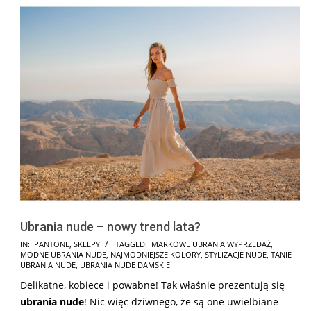
Ubrania nude – nowy trend lata?
2025-
IN:
PANTONE
,
SKLEPY
TAGGED:
MARKOWE UBRANIA WYPRZEDAŻ
,
MODNE UBRANIA NUDE
,
NAJMODNIEJSZE KOLORY
,
STYLIZACJE NUDE
,
TANIE
03-
UBRANIA NUDE
,
UBRANIA NUDE DAMSKIE
05
Delikatne, kobiece i powabne! Tak właśnie prezentują się
ubrania nude
! Nic więc dziwnego, że są one uwielbiane