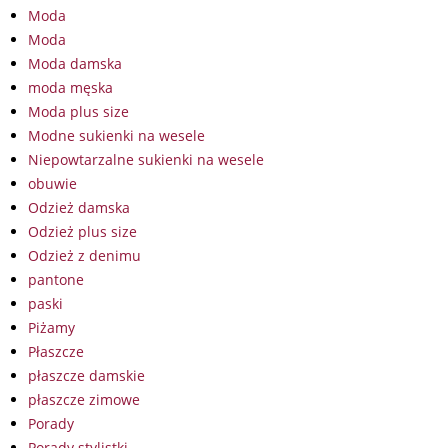
Moda
Moda
Moda damska
moda męska
Moda plus size
Modne sukienki na wesele
Niepowtarzalne sukienki na wesele
obuwie
Odzież damska
Odzież plus size
Odzież z denimu
pantone
paski
Piżamy
Płaszcze
płaszcze damskie
płaszcze zimowe
Porady
Porady stylistki