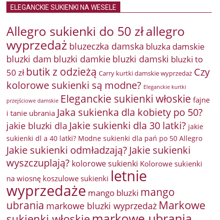
ELEGANCKIE SUKIENKI NA WESELE
Allegro sukienki do 50 zł
allegro
wyprzedaż
bluzeczka damska
bluzka damskie
bluzki damkie
bluzki dam
bluzki damski
bluzki to
butik z odzieżą
Czy
50 zł
Carry kurtki damskie wyprzedaż
kolorowe sukienki są modne?
Eleganckie kurtki
Eleganckie sukienki włoskie
fajne
przejściowe damskie
Jaka sukienka dla kobiety po 50?
i tanie ubrania
Jakie sukienki dla 30 latki?
jakie bluzki dla
jakie
sukienki dl a 40 latki? Modne sukienki dla pań po 50 Allegro
Jakie sukienki odmładzają?
Jakie sukienki
wyszczuplają?
kolorowe sukienki
Kolorowe sukienki
letnie
na wiosnę
koszulowe sukienki
wyprzedaże
mango
mango bluzki
Markowe
ubrania
markowe bluzki wyprzedaż
markowe ubrania
sukienki włoskie