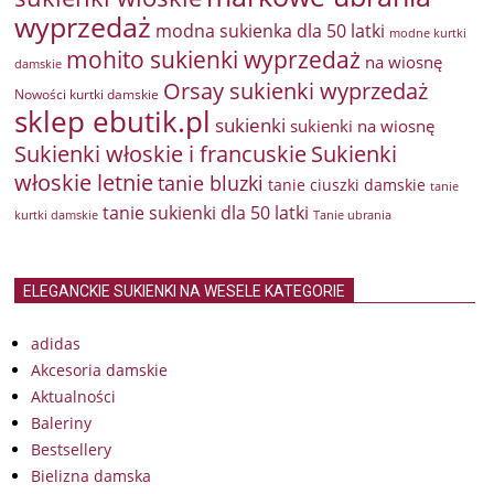
wyprzedaż
modna sukienka dla 50 latki
modne kurtki
mohito sukienki wyprzedaż
na wiosnę
damskie
Orsay sukienki wyprzedaż
Nowości kurtki damskie
sklep ebutik.pl
sukienki
sukienki na wiosnę
Sukienki włoskie i francuskie
Sukienki
włoskie letnie
tanie bluzki
tanie ciuszki damskie
tanie
tanie sukienki dla 50 latki
kurtki damskie
Tanie ubrania
ELEGANCKIE SUKIENKI NA WESELE KATEGORIE
adidas
Akcesoria damskie
Aktualności
Baleriny
Bestsellery
Bielizna damska