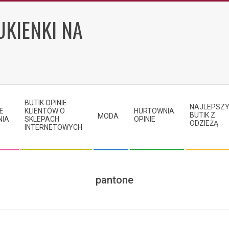
UKIENKI NA
BUTIK OPINIE
NAJLEPSZ
E
KLIENTÓW O
HURTOWNIA
BUTIK Z
MODA
NIA
SKLEPACH
OPINIE
ODZIEŻĄ
INTERNETOWYCH
pantone