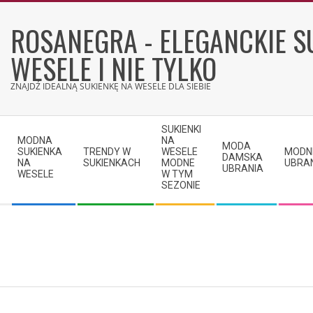
Skip
to
ROSANEGRA - ELEGANCKIE S
content
WESELE I NIE TYLKO
ZNAJDŹ IDEALNĄ SUKIENKĘ NA WESELE DLA SIEBIE
Secondary
SUKIENKI
Navigation
MODNA
NA
MODA
SUKIENKA
TRENDY W
WESELE
MODN
Menu
DAMSKA
NA
SUKIENKACH
MODNE
UBRA
UBRANIA
WESELE
W TYM
SEZONIE