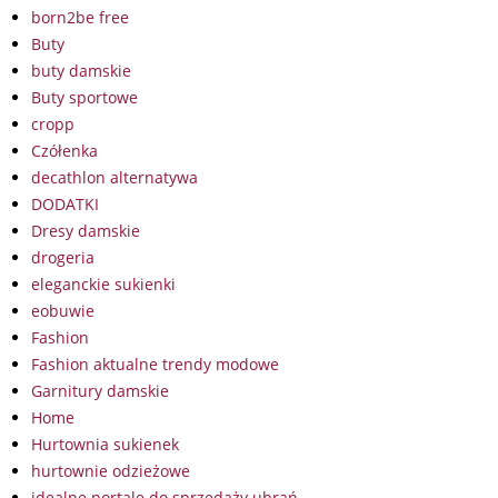
born2be free
Buty
buty damskie
Buty sportowe
cropp
Czółenka
decathlon alternatywa
DODATKI
Dresy damskie
drogeria
eleganckie sukienki
eobuwie
Fashion
Fashion aktualne trendy modowe
Garnitury damskie
Home
Hurtownia sukienek
hurtownie odzieżowe
idealne portale do sprzedaży ubrań