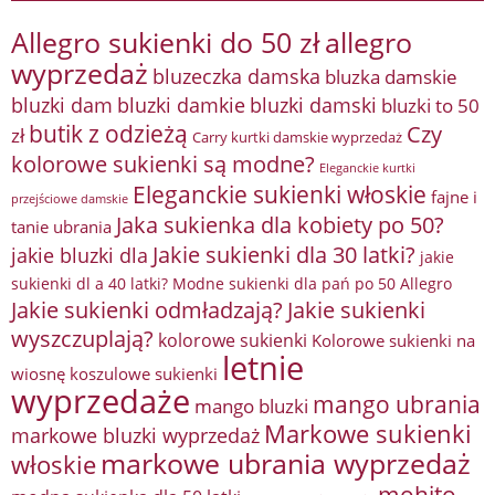
Allegro sukienki do 50 zł
allegro
wyprzedaż
bluzeczka damska
bluzka damskie
bluzki damkie
bluzki dam
bluzki damski
bluzki to 50
butik z odzieżą
Czy
zł
Carry kurtki damskie wyprzedaż
kolorowe sukienki są modne?
Eleganckie kurtki
Eleganckie sukienki włoskie
fajne i
przejściowe damskie
Jaka sukienka dla kobiety po 50?
tanie ubrania
Jakie sukienki dla 30 latki?
jakie bluzki dla
jakie
sukienki dl a 40 latki? Modne sukienki dla pań po 50 Allegro
Jakie sukienki odmładzają?
Jakie sukienki
wyszczuplają?
kolorowe sukienki
Kolorowe sukienki na
letnie
wiosnę
koszulowe sukienki
wyprzedaże
mango ubrania
mango bluzki
Markowe sukienki
markowe bluzki wyprzedaż
markowe ubrania wyprzedaż
włoskie