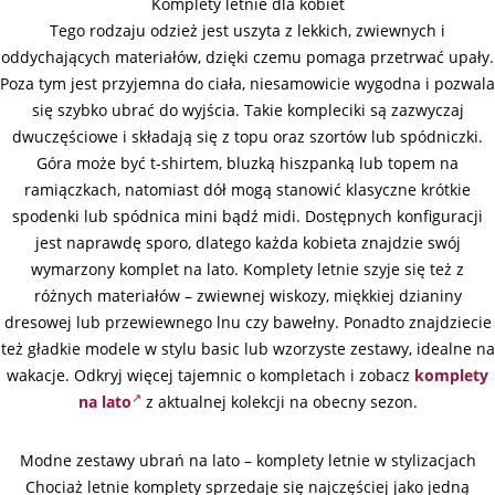
Komplety letnie dla kobiet
Tego rodzaju odzież jest uszyta z lekkich, zwiewnych i
oddychających materiałów, dzięki czemu pomaga przetrwać upały.
Poza tym jest przyjemna do ciała, niesamowicie wygodna i pozwala
się szybko ubrać do wyjścia. Takie kompleciki są zazwyczaj
dwuczęściowe i składają się z topu oraz szortów lub spódniczki.
Góra może być t-shirtem, bluzką hiszpanką lub topem na
ramiączkach, natomiast dół mogą stanowić klasyczne krótkie
spodenki lub spódnica mini bądź midi. Dostępnych konfiguracji
jest naprawdę sporo, dlatego każda kobieta znajdzie swój
wymarzony komplet na lato. Komplety letnie szyje się też z
różnych materiałów – zwiewnej wiskozy, miękkiej dzianiny
dresowej lub przewiewnego lnu czy bawełny. Ponadto znajdziecie
też gładkie modele w stylu basic lub wzorzyste zestawy, idealne na
wakacje. Odkryj więcej tajemnic o kompletach i zobacz
komplety
na lato
z aktualnej kolekcji na obecny sezon.
Modne zestawy ubrań na lato – komplety letnie w stylizacjach
Chociaż letnie komplety sprzedaje się najczęściej jako jedną