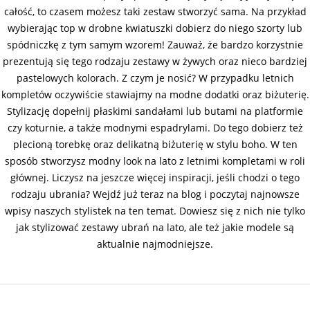
całość, to czasem możesz taki zestaw stworzyć sama. Na przykład
wybierając top w drobne kwiatuszki dobierz do niego szorty lub
spódniczkę z tym samym wzorem! Zauważ, że bardzo korzystnie
prezentują się tego rodzaju zestawy w żywych oraz nieco bardziej
pastelowych kolorach. Z czym je nosić? W przypadku letnich
kompletów oczywiście stawiajmy na modne dodatki oraz biżuterię.
Stylizację dopełnij płaskimi sandałami lub butami na platformie
czy koturnie, a także modnymi espadrylami. Do tego dobierz też
plecioną torebkę oraz delikatną biżuterię w stylu boho. W ten
sposób stworzysz modny look na lato z letnimi kompletami w roli
głównej. Liczysz na jeszcze więcej inspiracji, jeśli chodzi o tego
rodzaju ubrania? Wejdź już teraz na blog i poczytaj najnowsze
wpisy naszych stylistek na ten temat. Dowiesz się z nich nie tylko
jak stylizować zestawy ubrań na lato, ale też jakie modele są
aktualnie najmodniejsze.