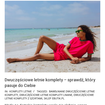
Dwuczęściowe letnie komplety – sprawdź, który
pasuje do Ciebie
2026-
IN:
KOMPLETY LETNIE
TAGGED:
BAWEŁNIANE DWUCZĘŚCIOWE LETNIE
KOMPLETY
,
DWUCZĘŚCIOWE LETNIE KOMPLETY LNIANE
,
DWUCZĘŚCIOWE
05-
LETNIE KOMPLETY Z SZORTAMI
,
SKLEP EBUTIK.PL
22