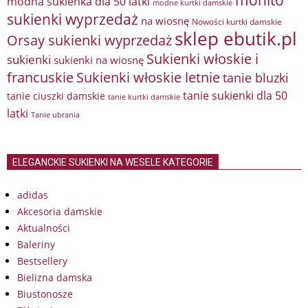
mohito
modna sukienka dla 50 latki
modne kurtki damskie
sukienki wyprzedaż
na wiosnę
Nowości kurtki damskie
sklep ebutik.pl
Orsay sukienki wyprzedaż
Sukienki włoskie i
sukienki
sukienki na wiosnę
francuskie
Sukienki włoskie letnie
tanie bluzki
tanie sukienki dla 50
tanie ciuszki damskie
tanie kurtki damskie
latki
Tanie ubrania
ELEGANCKIE SUKIENKI NA WESELE KATEGORIE
adidas
Akcesoria damskie
Aktualności
Baleriny
Bestsellery
Bielizna damska
Biustonosze