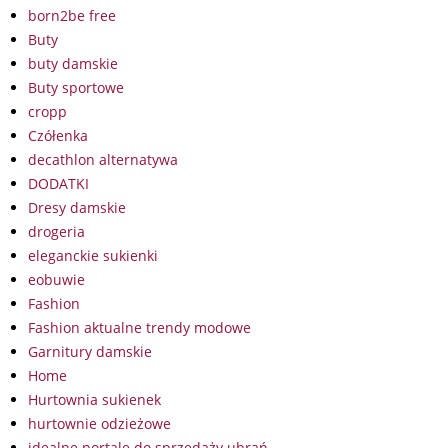
born2be free
Buty
buty damskie
Buty sportowe
cropp
Czółenka
decathlon alternatywa
DODATKI
Dresy damskie
drogeria
eleganckie sukienki
eobuwie
Fashion
Fashion aktualne trendy modowe
Garnitury damskie
Home
Hurtownia sukienek
hurtownie odzieżowe
idealne portale do sprzedaży ubrań