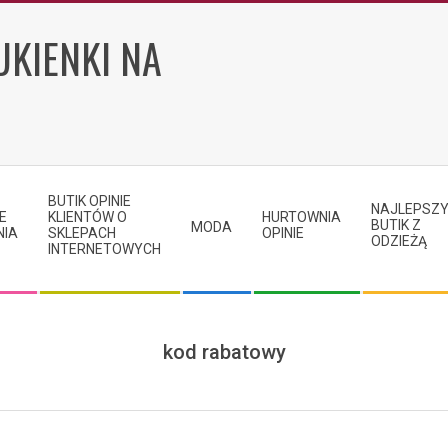
UKIENKI NA
BUTIK OPINIE
NAJLEPSZ
E
KLIENTÓW O
HURTOWNIA
BUTIK Z
MODA
NIA
SKLEPACH
OPINIE
ODZIEŻĄ
INTERNETOWYCH
kod rabatowy