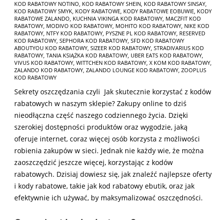
KOD RABATOWY NOTINO
,
KOD RABATOWY SHEIN
,
KOD RABATOWY SINSAY
,
KOD RABATOWY SMYK
,
KODY RABATOWE
,
KODY RABATOWE EOBUWIE
,
KODY
RABATOWE ZALANDO
,
KUCHNIA VIKINGA KOD RABATOWY
,
MACZFIT KOD
RABATOWY
,
MODIVO KOD RABATOWY
,
MOHITO KOD RABATOWY
,
NIKE KOD
RABATOWY
,
NTFY KOD RABATOWY
,
PYSZNE PL KOD RABATOWY
,
RESERVED
KOD RABATOWY
,
SEPHORA KOD RABATOWY
,
SFD KOD RABATOWY
ABOUTYOU KOD RABATOWY
,
SIZEER KOD RABATOWY
,
STRADIVARIUS KOD
RABATOWY
,
TANIA KSIĄŻKA KOD RABATOWY
,
UBER EATS KOD RABATOWY
,
VIVUS KOD RABATOWY
,
WITTCHEN KOD RABATOWY
,
X KOM KOD RABATOWY
,
ZALANDO KOD RABATOWY
,
ZALANDO LOUNGE KOD RABATOWY
,
ZOOPLUS
KOD RABATOWY
Sekrety oszczędzania czyli Jak skutecznie korzystać z kodów
rabatowych w naszym sklepie? Zakupy online to dziś
nieodłączna część naszego codziennego życia. Dzięki
szerokiej dostępności produktów oraz wygodzie, jaką
oferuje internet, coraz więcej osób korzysta z możliwości
robienia zakupów w sieci. Jednak nie każdy wie, że można
zaoszczędzić jeszcze więcej, korzystając z kodów
rabatowych. Dzisiaj dowiesz się, jak znaleźć najlepsze oferty
i kody rabatowe, takie jak kod rabatowy ebutik, oraz jak
efektywnie ich używać, by maksymalizować oszczędności.