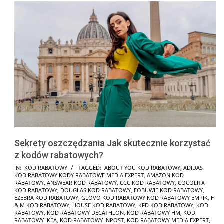
Sekrety oszczędzania Jak skutecznie korzystać
z kodów rabatowych?
2025-
IN:
KOD RABATOWY
TAGGED:
ABOUT YOU KOD RABATOWY
,
ADIDAS
KOD RABATOWY KODY RABATOWE MEDIA EXPERT
,
AMAZON KOD
01-
RABATOWY
,
ANSWEAR KOD RABATOWY
,
CCC KOD RABATOWY
,
COCOLITA
24
KOD RABATOWY
,
DOUGLAS KOD RABATOWY
,
EOBUWIE KOD RABATOWY
,
EZEBRA KOD RABATOWY
,
GLOVO KOD RABATOWY KOD RABATOWY EMPIK
,
H
& M KOD RABATOWY
,
HOUSE KOD RABATOWY
,
KFD KOD RABATOWY
,
KOD
RABATOWY
,
KOD RABATOWY DECATHLON
,
KOD RABATOWY HM
,
KOD
RABATOWY IKEA
,
KOD RABATOWY INPOST
,
KOD RABATOWY MEDIA EXPERT
,