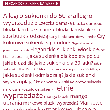
ELEGANCKIE SUKIENKI NA WESELE
Allegro sukienki do 50 zł
allegro
wyprzedaż
bluzeczka damska
bluzka damskie
bluzki damkie
bluzki dam
bluzki damski
bluzki to
butik z odzieżą
Czy
50 zł
Carry kurtki damskie wyprzedaż
kolorowe sukienki są modne?
Eleganckie kurtki
Eleganckie sukienki włoskie
fajne
przejściowe damskie
Jaka sukienka dla kobiety po 50?
i tanie ubrania
Jakie sukienki dla 30 latki?
jakie bluzki dla
jakie
sukienki dl a 40 latki? Modne sukienki dla pań po 50 Allegro
Jakie sukienki odmładzają?
Jakie sukienki
wyszczuplają?
kolorowe sukienki
Kolorowe sukienki
letnie
na wiosnę
koszulowe sukienki
wyprzedaże
mango
mango bluzki
Markowe
ubrania
markowe bluzki wyprzedaż
markowe ubrania
sukienki włoskie