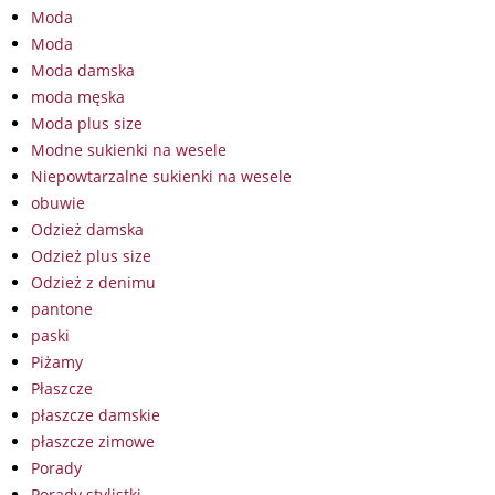
Moda
Moda
Moda damska
moda męska
Moda plus size
Modne sukienki na wesele
Niepowtarzalne sukienki na wesele
obuwie
Odzież damska
Odzież plus size
Odzież z denimu
pantone
paski
Piżamy
Płaszcze
płaszcze damskie
płaszcze zimowe
Porady
Porady stylistki