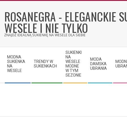
Skip
to
ROSANEGRA - ELEGANCKIE S
content
WESELE I NIE TYLKO
ZNAJDŹ IDEALNĄ SUKIENKĘ NA WESELE DLA SIEBIE
Secondary
SUKIENKI
Navigation
MODNA
NA
MODA
SUKIENKA
TRENDY W
WESELE
MODN
Menu
DAMSKA
NA
SUKIENKACH
MODNE
UBRA
UBRANIA
WESELE
W TYM
SEZONIE