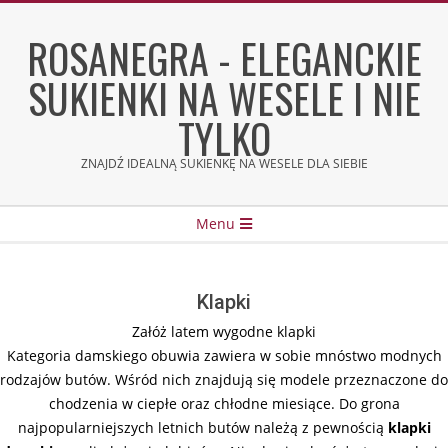
Skip
to
ROSANEGRA - ELEGANCKIE
content
SUKIENKI NA WESELE I NIE
TYLKO
ZNAJDŹ IDEALNĄ SUKIENKĘ NA WESELE DLA SIEBIE
Secondary
Menu
Navigation
Menu
Klapki
Załóż latem wygodne klapki
Kategoria damskiego obuwia zawiera w sobie mnóstwo modnych
rodzajów butów. Wśród nich znajdują się modele przeznaczone do
chodzenia w ciepłe oraz chłodne miesiące. Do grona
najpopularniejszych letnich butów należą z pewnością
klapki