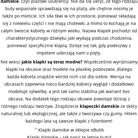
damskie
, czyli plażowi ulubieńcy. Nie da się ukryć, że tego rodzaju
buty wspaniale sprawdzają się na plaży, ale chętnie nosimy je
także po mieście. Ich siła tkwi w ich prostocie, ponieważ składają
się z niewielu części i nie mają cholewki, a mimo to kochają je na
całym świecie kobiety w różnym wieku. Nazwa klapek pochodzi od
charakterystycznego dźwięku jaki wydają podczas chodzenia,
ponieważ specyficznie klapią. Dzieje się tak, gdy podeszwy z
impetem uderzają nam o pięty.
Nie wiesz
jakie klapki są teraz modne?
Współcześnie wyróżniamy
klapki na obcasie oraz modele na płaskiej podeszwie, dlatego
każda kobieta znajdzie wśród nich coś dla siebie. Wersja na
obcasach zapewnia nieco bardziej kobiecy wygląd i dodatkowo
modeluje sylwetkę, a jest tak samo stabilna jak wariant bez
obcasa. Na dodatek tego rodzaju obuwie powstaje dzisiaj z
różnego rodzaju tworzyw. Znajdziecie
klapeczki damskie
ze skóry
naturalnej lub ekologicznej, ale także z tworzywa czy gumy. Hitem
każdego lata są zawsze klapki z futerkiem!
Klapki damskie w sklepie eButik
Klapki damskie – Jak nosić te letnie buty?