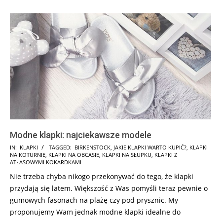
Modne klapki: najciekawsze modele
2025-
IN:
KLAPKI
TAGGED:
BIRKENSTOCK
,
JAKIE KLAPKI WARTO KUPIĆ?
,
KLAPKI
NA KOTURNIE
,
KLAPKI NA OBCASIE
,
KLAPKI NA SŁUPKU
,
KLAPKI Z
08-
ATŁASOWYMI KOKARDKAMI
25
Nie trzeba chyba nikogo przekonywać do tego, że klapki
przydają się latem. Większość z Was pomyśli teraz pewnie o
gumowych fasonach na plażę czy pod prysznic. My
proponujemy Wam jednak modne klapki idealne do