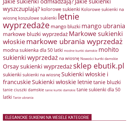
Jakie sukienki odmładzają?
Jakie sukienki
wyszczuplają?
kolorowe sukienki
Kolorowe sukienki na
letnie
wiosnę
koszulowe sukienki
wyprzedaże
mango ubrania
mango bluzki
Markowe sukienki
markowe bluzki wyprzedaż
markowe ubrania wyprzedaż
włoskie
mohito
modna sukienka dla 50 latki
modne kurtki damskie
sukienki wyprzedaż
na wiosnę
Nowości kurtki damskie
sklep ebutik.pl
Orsay sukienki wyprzedaż
Sukienki włoskie i
sukienki
sukienki na wiosnę
francuskie
Sukienki włoskie letnie
tanie bluzki
tanie sukienki dla 50
tanie ciuszki damskie
tanie kurtki damskie
latki
Tanie ubrania
ELEGANCKIE SUKIENKI NA WESELE KATEGORIE