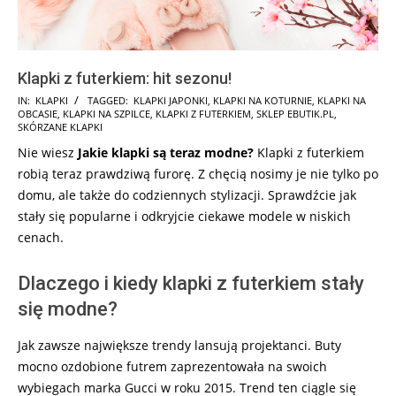
Klapki z futerkiem: hit sezonu!
2025-
IN:
KLAPKI
TAGGED:
KLAPKI JAPONKI
,
KLAPKI NA KOTURNIE
,
KLAPKI NA
OBCASIE
,
KLAPKI NA SZPILCE
,
KLAPKI Z FUTERKIEM
,
SKLEP EBUTIK.PL
,
08-
SKÓRZANE KLAPKI
24
Nie wiesz
Jakie klapki są teraz modne?
Klapki z futerkiem
robią teraz prawdziwą furorę. Z chęcią nosimy je nie tylko po
domu, ale także do codziennych stylizacji. Sprawdźcie jak
stały się popularne i odkryjcie ciekawe modele w niskich
cenach.
Dlaczego i kiedy klapki z futerkiem stały
się modne?
Jak zawsze największe trendy lansują projektanci. Buty
mocno ozdobione futrem zaprezentowała na swoich
wybiegach marka Gucci w roku 2015. Trend ten ciągle się