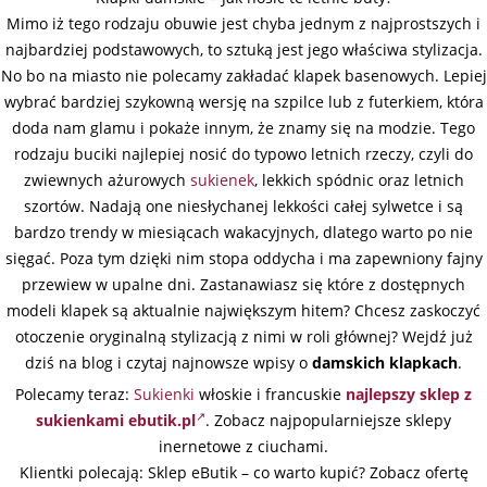
Mimo iż tego rodzaju obuwie jest chyba jednym z najprostszych i
najbardziej podstawowych, to sztuką jest jego właściwa stylizacja.
No bo na miasto nie polecamy zakładać klapek basenowych. Lepiej
wybrać bardziej szykowną wersję na szpilce lub z futerkiem, która
doda nam glamu i pokaże innym, że znamy się na modzie. Tego
rodzaju buciki najlepiej nosić do typowo letnich rzeczy, czyli do
zwiewnych ażurowych
sukienek
, lekkich spódnic oraz letnich
szortów. Nadają one niesłychanej lekkości całej sylwetce i są
bardzo trendy w miesiącach wakacyjnych, dlatego warto po nie
sięgać. Poza tym dzięki nim stopa oddycha i ma zapewniony fajny
przewiew w upalne dni. Zastanawiasz się które z dostępnych
modeli klapek są aktualnie największym hitem? Chcesz zaskoczyć
otoczenie oryginalną stylizacją z nimi w roli głównej? Wejdź już
dziś na blog i czytaj najnowsze wpisy o
damskich klapkach
.
Polecamy teraz:
Sukienki
włoskie i francuskie
najlepszy sklep z
sukienkami ebutik.pl
. Zobacz najpopularniejsze sklepy
inernetowe z ciuchami.
Klientki polecają: Sklep eButik – co warto kupić? Zobacz ofertę