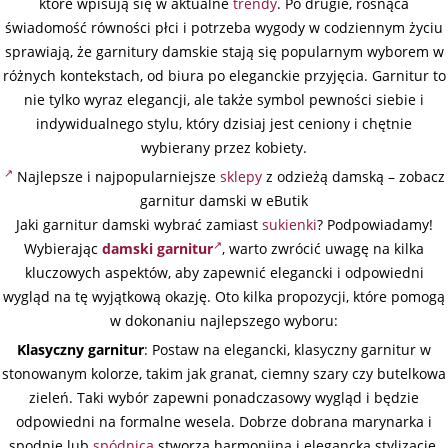
które wpisują się w aktualne
trendy
. Po drugie, rosnąca
świadomość równości płci i potrzeba wygody w codziennym życiu
sprawiają, że garnitury damskie stają się popularnym wyborem w
różnych kontekstach, od biura po eleganckie przyjęcia. Garnitur to
nie tylko wyraz elegancji, ale także symbol pewności siebie i
indywidualnego stylu, który dzisiaj jest ceniony i chętnie
wybierany przez kobiety.
Najlepsze i najpopularniejsze
sklepy
z odzieżą damską – zobacz
garnitur damski w eButik
Jaki garnitur damski wybrać zamiast
sukienki
? Podpowiadamy!
Wybierając
damski garnitur
, warto zwrócić uwagę na kilka
kluczowych aspektów, aby zapewnić elegancki i odpowiedni
wygląd na tę wyjątkową okazję. Oto kilka propozycji, które pomogą
w dokonaniu najlepszego wyboru:
Klasyczny garnitur
: Postaw na elegancki, klasyczny garnitur w
stonowanym kolorze, takim jak granat, ciemny szary czy butelkowa
zieleń. Taki wybór zapewni ponadczasowy wygląd i będzie
odpowiedni na formalne wesela. Dobrze dobrana marynarka i
spodnie lub
spódnica
stworzą harmonijną i elegancką stylizację.