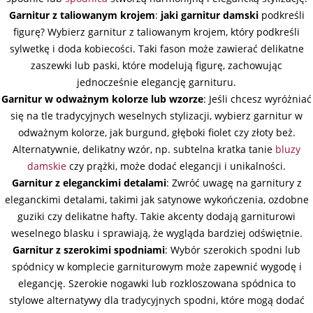
Garnitur z taliowanym krojem
:
jaki garnitur damski
podkreśli
figurę? Wybierz garnitur z taliowanym krojem, który podkreśli
sylwetkę i doda kobiecości. Taki fason może zawierać delikatne
zaszewki lub paski, które modelują figurę, zachowując
jednocześnie elegancję garnituru.
Garnitur w odważnym kolorze lub wzorze
: Jeśli chcesz wyróżniać
się na tle tradycyjnych weselnych stylizacji, wybierz garnitur w
odważnym kolorze, jak burgund, głęboki fiolet czy złoty beż.
Alternatywnie, delikatny wzór, np. subtelna kratka tanie
bluzy
damskie
czy prążki, może dodać elegancji i unikalności.
Garnitur z eleganckimi detalami
: Zwróć uwagę na garnitury z
eleganckimi detalami, takimi jak satynowe wykończenia, ozdobne
guziki czy delikatne hafty. Takie akcenty dodają garniturowi
weselnego blasku i sprawiają, że wygląda bardziej odświętnie.
Garnitur z szerokimi spodniami
: Wybór szerokich spodni lub
spódnicy w komplecie garniturowym może zapewnić wygodę i
elegancję. Szerokie nogawki lub rozkloszowana spódnica to
stylowe alternatywy dla tradycyjnych spodni, które mogą dodać