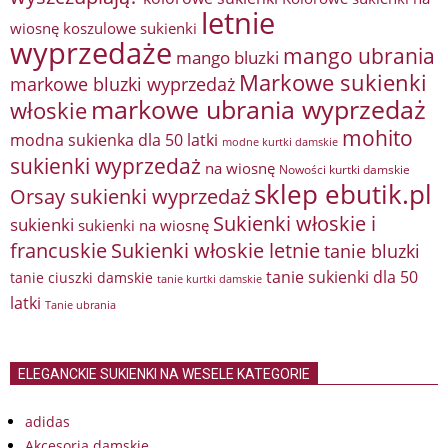
letnie
wiosnę
koszulowe sukienki
wyprzedaże
mango ubrania
mango bluzki
Markowe sukienki
markowe bluzki wyprzedaż
markowe ubrania wyprzedaż
włoskie
mohito
modna sukienka dla 50 latki
modne kurtki damskie
sukienki wyprzedaż
na wiosnę
Nowości kurtki damskie
sklep ebutik.pl
Orsay sukienki wyprzedaż
Sukienki włoskie i
sukienki
sukienki na wiosnę
francuskie
Sukienki włoskie letnie
tanie bluzki
tanie sukienki dla 50
tanie ciuszki damskie
tanie kurtki damskie
latki
Tanie ubrania
ELEGANCKIE SUKIENKI NA WESELE KATEGORIE
adidas
Akcesoria damskie