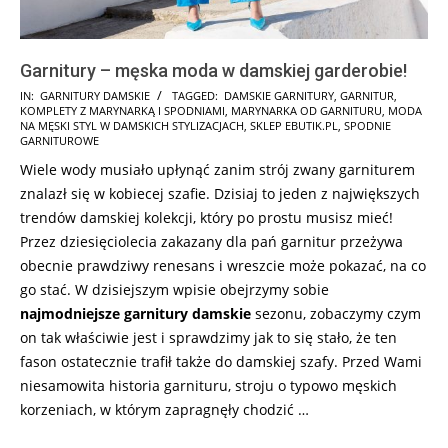
Garnitury – męska moda w damskiej garderobie!
2026-
IN:
GARNITURY DAMSKIE
TAGGED:
DAMSKIE GARNITURY
,
GARNITUR
,
KOMPLETY Z MARYNARKĄ I SPODNIAMI
,
MARYNARKA OD GARNITURU
,
MODA
05-
NA MĘSKI STYL W DAMSKICH STYLIZACJACH
,
SKLEP EBUTIK.PL
,
SPODNIE
18
GARNITUROWE
Wiele wody musiało upłynąć zanim strój zwany garniturem
znalazł się w kobiecej szafie. Dzisiaj to jeden z największych
trendów damskiej kolekcji, który po prostu musisz mieć!
Przez dziesięciolecia zakazany dla pań garnitur przeżywa
obecnie prawdziwy renesans i wreszcie może pokazać, na co
go stać. W dzisiejszym wpisie obejrzymy sobie
najmodniejsze
garnitury damskie
sezonu, zobaczymy czym
on tak właściwie jest i sprawdzimy jak to się stało, że ten
fason ostatecznie trafił także do damskiej szafy. Przed Wami
niesamowita historia garnituru, stroju o typowo męskich
korzeniach, w którym zapragnęły chodzić …