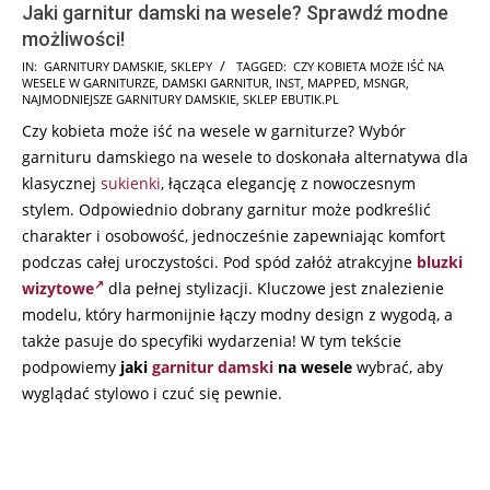
Jaki garnitur damski na wesele? Sprawdź modne
możliwości!
2025-
IN:
GARNITURY DAMSKIE
,
SKLEPY
TAGGED:
CZY KOBIETA MOŻE IŚĆ NA
WESELE W GARNITURZE
,
DAMSKI GARNITUR
,
INST
,
MAPPED
,
MSNGR
,
09-
NAJMODNIEJSZE GARNITURY DAMSKIE
,
SKLEP EBUTIK.PL
10
Czy kobieta może iść na wesele w garniturze? Wybór
garnituru damskiego na wesele to doskonała alternatywa dla
klasycznej
sukienki
, łącząca elegancję z nowoczesnym
stylem. Odpowiednio dobrany garnitur może podkreślić
charakter i osobowość, jednocześnie zapewniając komfort
podczas całej uroczystości. Pod spód załóż atrakcyjne
bluzki
wizytowe
dla pełnej stylizacji. Kluczowe jest znalezienie
modelu, który harmonijnie łączy modny design z wygodą, a
także pasuje do specyfiki wydarzenia! W tym tekście
podpowiemy
jaki
garnitur damski
na wesele
wybrać, aby
wyglądać stylowo i czuć się pewnie.