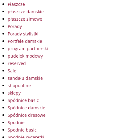
Płaszcze
płaszcze damskie
płaszcze zimowe
Porady
Porady stylistki
Portfele damskie
program partnerski
pudelek modowy
reserved
Sale
sandału damskie
shoponline
sklepy
Spódnice basic
Spódnice damskie
Spódnice dresowe
Spodnie
Spodnie basic
Spodnie cygaretki