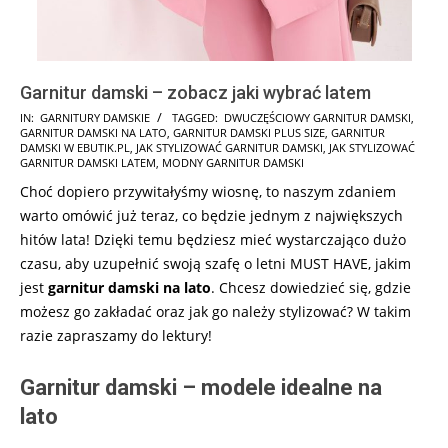
Garnitur damski – zobacz jaki wybrać latem
2026-
IN:
GARNITURY DAMSKIE
TAGGED:
DWUCZĘŚCIOWY GARNITUR DAMSKI
,
GARNITUR DAMSKI NA LATO
,
GARNITUR DAMSKI PLUS SIZE
,
GARNITUR
05-
DAMSKI W EBUTIK.PL
,
JAK STYLIZOWAĆ GARNITUR DAMSKI
,
JAK STYLIZOWAĆ
14
GARNITUR DAMSKI LATEM
,
MODNY GARNITUR DAMSKI
Choć dopiero przywitałyśmy wiosnę, to naszym zdaniem
warto omówić już teraz, co będzie jednym z największych
hitów lata! Dzięki temu będziesz mieć wystarczająco dużo
czasu, aby uzupełnić swoją szafę o letni MUST HAVE, jakim
jest
garnitur damski na lato
. Chcesz dowiedzieć się, gdzie
możesz go zakładać oraz jak go należy stylizować? W takim
razie zapraszamy do lektury!
Garnitur damski – modele idealne na
lato