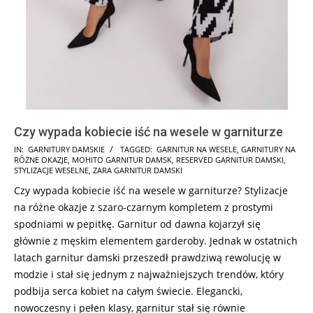
Czy wypada kobiecie iść na wesele w garniturze
2026-
IN:
GARNITURY DAMSKIE
TAGGED:
GARNITUR NA WESELE
,
GARNITURY NA
RÓŻNE OKAZJE
,
MOHITO GARNITUR DAMSK
,
RESERVED GARNITUR DAMSKI
,
05-
STYLIZACJE WESELNE
,
ZARA GARNITUR DAMSKI
10
Czy wypada kobiecie iść na wesele w garniturze? Stylizacje
na różne okazje z szaro-czarnym kompletem z prostymi
spodniami w pepitkę. Garnitur od dawna kojarzył się
głównie z męskim elementem garderoby. Jednak w ostatnich
latach garnitur damski przeszedł prawdziwą rewolucję w
modzie i stał się jednym z najważniejszych trendów, który
podbija serca kobiet na całym świecie. Elegancki,
nowoczesny i pełen klasy, garnitur stał się równie