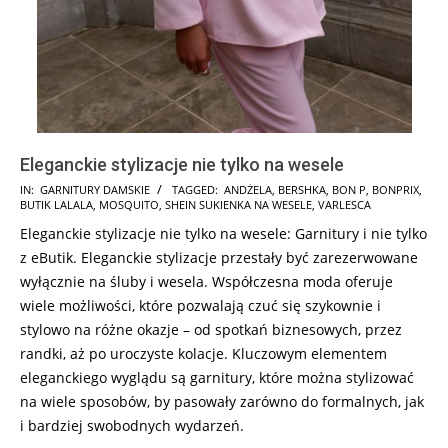
Eleganckie stylizacje nie tylko na wesele
2026-
IN:
GARNITURY DAMSKIE
TAGGED:
ANDŻELA
,
BERSHKA
,
BON P
,
BONPRIX
,
BUTIK LALALA
,
MOSQUITO
,
SHEIN SUKIENKA NA WESELE
,
VARLESCA
03-
Eleganckie stylizacje nie tylko na wesele: Garnitury i nie tylko
31
z eButik. Eleganckie stylizacje przestały być zarezerwowane
wyłącznie na śluby i wesela. Współczesna moda oferuje
wiele możliwości, które pozwalają czuć się szykownie i
stylowo na różne okazje – od spotkań biznesowych, przez
randki, aż po uroczyste kolacje. Kluczowym elementem
eleganckiego wyglądu są garnitury, które można stylizować
na wiele sposobów, by pasowały zarówno do formalnych, jak
i bardziej swobodnych wydarzeń.