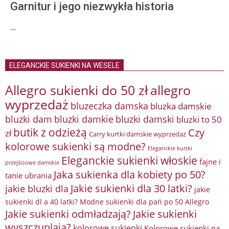
Garnitur i jego niezwykła historia
…
ELEGANCKIE SUKIENKI NA WESELE
Allegro sukienki do 50 zł
allegro
wyprzedaż
bluzeczka damska
bluzka damskie
bluzki damkie
bluzki dam
bluzki damski
bluzki to 50
butik z odzieżą
Czy
zł
Carry kurtki damskie wyprzedaż
kolorowe sukienki są modne?
Eleganckie kurtki
Eleganckie sukienki włoskie
fajne i
przejściowe damskie
Jaka sukienka dla kobiety po 50?
tanie ubrania
Jakie sukienki dla 30 latki?
jakie bluzki dla
jakie
sukienki dl a 40 latki? Modne sukienki dla pań po 50 Allegro
Jakie sukienki odmładzają?
Jakie sukienki
wyszczuplają?
kolorowe sukienki
Kolorowe sukienki na