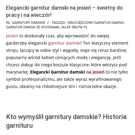
Elegancki garnitur damski na jesień – świetny do
pracy i na wieczór!
2026-
IN:
GARNITURY DAMSKIE
TAGGED:
DWUCZĘŚCIOWY GARNITUR DAMSKI
,
GARNITUR DAMSKI ZE SPODNIAMI
,
SKLEP EBUTIK.PL
04-
Jesień
to doskonały czas, aby wprowadzić do swojej
29
garderoby elegancki
garnitur damski
! Ten klasyczny element
stroju, łączący w sobie styl i wygodę, staje się coraz bardziej
popularny wśród kobiet ceniących modę i elegancję. Jeśli
chcesz dokup do niego koszule klasyczne, które włożysz pod
marynarkę.
Elegancki Garnitur damski
na jesień
to nie tylko
symbol profesjonalizmu, ale także wyraz wyrafinowanego
gustu, idealny na chłodniejsze dni i różnorodne okazje.
Kto wymyślił garnitury damskie? Historia
garnituru