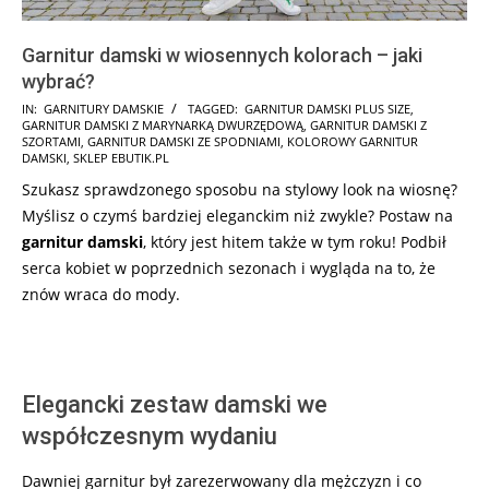
Garnitur damski w wiosennych kolorach – jaki
wybrać?
2026-
IN:
GARNITURY DAMSKIE
TAGGED:
GARNITUR DAMSKI PLUS SIZE
,
GARNITUR DAMSKI Z MARYNARKĄ DWURZĘDOWĄ
,
GARNITUR DAMSKI Z
05-
SZORTAMI
,
GARNITUR DAMSKI ZE SPODNIAMI
,
KOLOROWY GARNITUR
09
DAMSKI
,
SKLEP EBUTIK.PL
Szukasz sprawdzonego sposobu na stylowy look na wiosnę?
Myślisz o czymś bardziej eleganckim niż zwykle? Postaw na
garnitur damski
, który jest hitem także w tym roku! Podbił
serca kobiet w poprzednich sezonach i wygląda na to, że
znów wraca do mody.
Elegancki zestaw damski we
współczesnym wydaniu
Dawniej garnitur był zarezerwowany dla mężczyzn i co