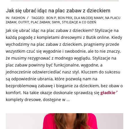
Jak się ubrać idąc na plac zabaw z dzieckiem
2025-
IN:
FASHION
TAGGED:
BON P
,
BON PRIX
,
DLA MŁODEJ MAMY
,
NA PLACU
ZABAW
,
OUTFIT
,
PLAC ZABAW
,
SMYK
,
STYLIZACJE A CO DZIEŃ
12-
Jak się ubrać idąc na plac zabaw z dzieckiem? Stylizacje na
03
każdą pogodę z kompletami dresowymi z Butik online. Kiedy
wychodzimy na plac zabaw z dzieckiem, pragniemy przede
wszystkim czuć się wygodnie i swobodnie, ale to nie znaczy,
że musimy rezygnować z modnego wyglądu. Stylizacje na
plac zabaw powinny być funkcjonalne, wygodne, a
jednocześnie odzwierciedlać nasz styl. Kluczem do sukcesu
są odpowiednie ubrania, które pozwolą nam na
bezproblemową zabawę i bieganie za dzieckiem, bez obaw o
komfort. Na takie okazje doskonale sprawdzą się
gładkie
komplety dresowe, dostępne w …