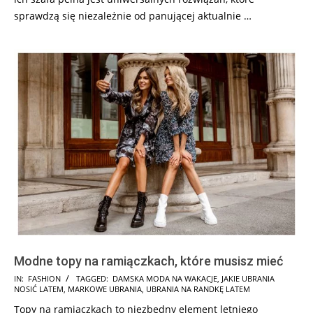
sprawdzą się niezależnie od panującej aktualnie …
Modne topy na ramiączkach, które musisz mieć
2025-
IN:
FASHION
TAGGED:
DAMSKA MODA NA WAKACJE
,
JAKIE UBRANIA
NOSIĆ LATEM
,
MARKOWE UBRANIA
,
UBRANIA NA RANDKĘ LATEM
07-
Topy na ramiączkach to niezbędny element letniego
30