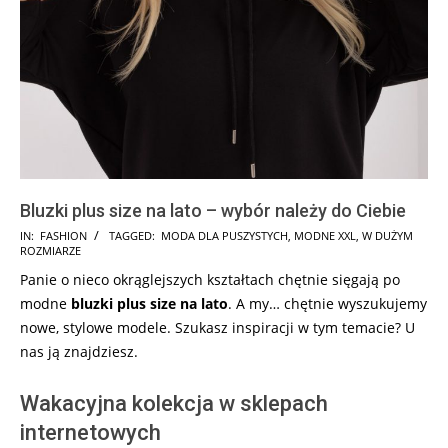
Bluzki plus size na lato – wybór należy do Ciebie
2025-
IN:
FASHION
TAGGED:
MODA DLA PUSZYSTYCH
,
MODNE XXL
,
W DUŻYM
ROZMIARZE
07-
Panie o nieco okrąglejszych kształtach chętnie sięgają po
28
modne
bluzki plus size na lato
. A my… chętnie wyszukujemy
nowe, stylowe modele. Szukasz inspiracji w tym temacie? U
nas ją znajdziesz.
Wakacyjna kolekcja w sklepach
internetowych