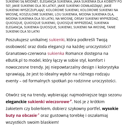
SUKIENKI SĄ MODNE?
,
ELEGANCJA SUKIENKA
,
JAKA SUKIENKA DLA KOBIETY PO
09-
50?
,
JAKIE SUKIENKI DLA 30 LATKI?
,
JAKIE SUKIENKI ODMŁADZAJĄ?
,
JAKIE
18
SUKIENKI WYSZCZUPLAJĄ?
,
KOLOROWE SUKIENKI
,
KOLOROWE SUKIENKI NA
WIOSNĘ
,
KOSZULOWE SUKIENKI
,
LOU SUKIENKA
,
MODNA SUKIENKA DLA
,
MODNA SUKIENKA DLA 50 LATKI
,
NA WIOSNĘ
,
ORSAY SUKIENKI WYPRZEDAŻ
,
QUIOSQUE
,
QUIOSQUE SUKIENKI
,
QUIOSQUE WYPRZEDAŻ
,
SUKIENKA
ELEGANCJA
,
SUKIENKA QUIOSQUE
,
SUKIENKI
,
SUKIENKI NA WIOSNĘ
,
TANIE
SUKIENKI DLA 50 LATKI
Poszukujesz unikalnej
sukienki
, która podkreśli Twoją
osobowość oraz doda elegancji na każdej uroczystości?
Granatowo-czerwona
sukienka
Romance dostępna na
eButik.pl to model, który łączy w sobie styl, komfort i
nowoczesne trendy. Jej niepowtarzalny design i kolorystyka
sprawiają, że jest to idealny wybór na różnego rodzaju
eventy – od formalnych spotkań po rodzinne uroczystości.
Otwórz się na trendy, wybierając najmodniejsze tego sezonu
eleganckie
sukienki wieczorowe
. Noś je z krótkim
żakietem czy bolerkiem, dobierz szykowny portfel,
wysokie
buty na obcasie
oraz gustowną torebkę i oszałamiaj
wszystkich swoim blaskiem!