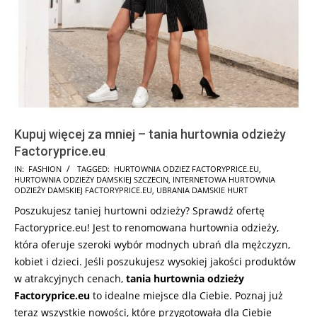
Kupuj więcej za mniej – tania hurtownia odzieży
Factoryprice.eu
2025-
IN:
FASHION
TAGGED:
HURTOWNIA ODZIEZ FACTORYPRICE.EU
,
HURTOWNIA ODZIEŻY DAMSKIEJ SZCZECIN
,
INTERNETOWA HURTOWNIA
08-
ODZIEŻY DAMSKIEJ FACTORYPRICE.EU
,
UBRANIA DAMSKIE HURT
09
Poszukujesz taniej hurtowni odzieży? Sprawdź ofertę
Factoryprice.eu! Jest to renomowana hurtownia odzieży,
która oferuje szeroki wybór modnych ubrań dla mężczyzn,
kobiet i dzieci. Jeśli poszukujesz wysokiej jakości produktów
w atrakcyjnych cenach,
tania hurtownia odzieży
Factoryprice.eu
to idealne miejsce dla Ciebie. Poznaj już
teraz wszystkie nowości, które przygotowała dla Ciebie