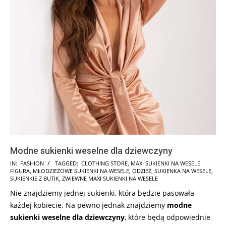
Modne sukienki weselne dla dziewczyny
2025-
IN:
FASHION
TAGGED:
CLOTHING STORE
,
MAXI SUKIENKI NA WESELE
FIGURA
,
MŁODZIEŻOWE SUKIENKI NA WESELE
,
ODZIEŻ
,
SUKIENKA NA WESELE
,
10-
SUKIENKIE Z BUTIK
,
ZWIEWNE MAXI SUKIENKI NA WESELE
18
Nie znajdziemy jednej sukienki, która będzie pasowała
każdej kobiecie. Na pewno jednak znajdziemy
modne
sukienki weselne dla dziewczyny
, które będą odpowiednie