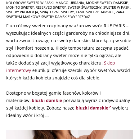
11-
KOLOROWY SWETER W PASKI
,
MANGO UBRANIA
,
MODNE SWETRY DAMSKIE
,
06
MOHITO SWETRY
,
RESERVED SWETRY
,
SWETER ŚWIĄTECZNY
,
SWETER W PASKI
,
SWETRY PROMOCJA
,
ŚWIĄTECZNE SWETRY
,
TANIE SWETRY DAMSKIE
,
ZARA
SWETRYM MARKOWE SWETRY DAMSKIE WYPRZEDAŻ
Fluo różowy sweter rozpinany w ażurowy wzór RUE PARIS –
wyszukując idealnych części garderoby na chłodniejsze dni,
warto zwrócić uwagę na swetry damskie, które łączą w sobie
styl i komfort noszenia. Kiedy temperatura zaczyna spadać,
odpowiednio dobrany sweter może nie tylko ogrzać, ale
także dodać stylizacji wyjątkowego charakteru.
Sklep
internetowy
eButik.pl oferuje szeroki wybór swetrów, wśród
których każda kobieta znajdzie coś dla siebie.
Dostępne w bogatej gamie fasonów, kolorów i
materiałów,
bluzki damkie
pozwalają wyrazić indywidualny
styl każdej kobiety. Zobacz nasze
bluzki damskie
wybierz
idealny wzór i krój …