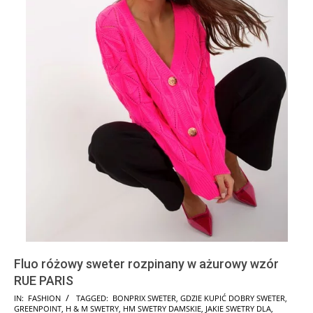
Fluo różowy sweter rozpinany w ażurowy wzór
RUE PARIS
2025-
IN:
FASHION
TAGGED:
BONPRIX SWETER
,
GDZIE KUPIĆ DOBRY SWETER
,
GREENPOINT
,
H & M SWETRY
,
HM SWETRY DAMSKIE
,
JAKIE SWETRY DLA
,