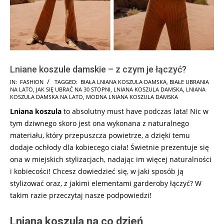
Lniane koszule damskie – z czym je łączyć?
2025-
IN:
FASHION
TAGGED:
BIAŁA LNIANA KOSZULA DAMSKA
,
BIAŁE UBRANIA
NA LATO
,
JAK SIĘ UBRAĆ NA 30 STOPNI
,
LNIANA KOSZULA DAMSKA
,
LNIANA
08-
KOSZULA DAMSKA NA LATO
,
MODNA LNIANA KOSZULA DAMSKA
08
Lniana koszula
to absolutny must have podczas lata! Nic w
tym dziwnego skoro jest ona wykonana z naturalnego
materiału, który przepuszcza powietrze, a dzięki temu
dodaje ochłody dla kobiecego ciała! Świetnie prezentuje się
ona w miejskich stylizacjach, nadając im więcej naturalności
i kobiecości! Chcesz dowiedzieć się, w jaki sposób ją
stylizować oraz, z jakimi elementami garderoby łączyć? W
takim razie przeczytaj nasze podpowiedzi!
Lniana koszula na co dzień