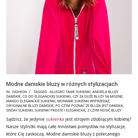
Modne damskie bluzy w różnych stylizacjach
2025-
IN:
FASHION
TAGGED:
ALLEGRO TANIE SUKIENKI
,
ANDŻELA BLUZY
DAMSKIE
,
CO DO ELEGANCKIEJ SUKIENKI
,
CZY ZA DUŻE BLUZY SĄ MODNE
,
12-
MANGO ELEGANCKIE SUKIENKI
,
MONNARI SUKIENKI WYPRZEDAŻ
,
01
ORYGINALNE BLUZY DAMSKIE
,
PO CZYM POZNAĆ ŻE BLUZA JEST DAMSKA
,
SINSAY SUKIENKI
,
SUKIENKI PROSTE I ELEGANCKIE
,
Z CZYM NOSIĆ BLUZY
Sądzisz, że jedynie
sukienka
jest strojem zdobiącym kobietę?
Nasze stylistki mają całe mnóstwo pomysłów na stylizacje,
które Cię zaskoczą. Modne damskie bluzy z polecanego