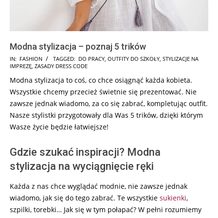
Modna stylizacja – poznaj 5 trików
2025-
IN:
FASHION
TAGGED:
DO PRACY
,
OUTFITY DO SZKOŁY
,
STYLIZACJE NA
IMPREZĘ
,
ZASADY DRESS CODE
07-
Modna stylizacja to coś, co chce osiągnąć każda kobieta.
26
Wszystkie chcemy przecież świetnie się prezentować. Nie
zawsze jednak wiadomo, za co się zabrać, kompletując outfit.
Nasze stylistki przygotowały dla Was 5 trików, dzięki którym
Wasze życie będzie łatwiejsze!
Gdzie szukać inspiracji? Modna
stylizacja na wyciągnięcie ręki
Każda z nas chce wyglądać modnie, nie zawsze jednak
wiadomo, jak się do tego zabrać. Te wszystkie
sukienki
,
szpilki, torebki… Jak się w tym połapać? W pełni rozumiemy