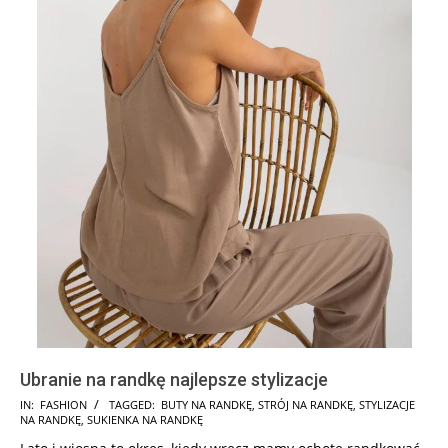
Ubranie na randkę najlepsze stylizacje
2025-
IN:
FASHION
TAGGED:
BUTY NA RANDKĘ
,
STRÓJ NA RANDKĘ
,
STYLIZACJE
NA RANDKĘ
,
SUKIENKA NA RANDKĘ
10-