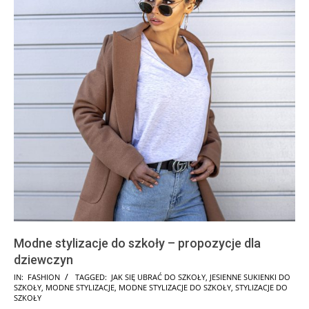
Modne stylizacje do szkoły – propozycje dla
dziewczyn
2025-
IN:
FASHION
TAGGED:
JAK SIĘ UBRAĆ DO SZKOŁY
,
JESIENNE SUKIENKI DO
SZKOŁY
,
MODNE STYLIZACJE
,
MODNE STYLIZACJE DO SZKOŁY
,
STYLIZACJE DO
08-
SZKOŁY
13