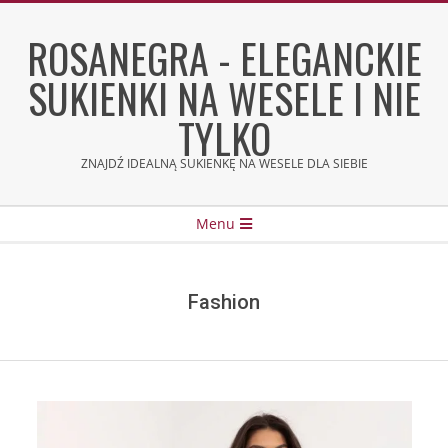
Skip
to
ROSANEGRA - ELEGANCKIE
content
SUKIENKI NA WESELE I NIE
TYLKO
ZNAJDŹ IDEALNĄ SUKIENKĘ NA WESELE DLA SIEBIE
Secondary
Menu
Navigation
Menu
Fashion