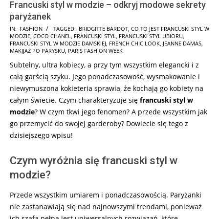
Francuski styl w modzie – odkryj modowe sekrety
paryżanek
2025-
IN:
FASHION
TAGGED:
BRIDGITTE BARDOT
,
CO TO JEST FRANCUSKI STYL W
MODZIE
,
COCO CHANEL
,
FRANCUSKI STYL
,
FRANCUSKI STYL UBIORU
,
07-
FRANCUSKI STYL W MODZIE DAMSKIEJ
,
FRENCH CHIC LOOK
,
JEANNE DAMAS
,
31
MAKIJAŻ PO PARYSKU
,
PARIS FASHION WEEK
Subtelny, ultra kobiecy, a przy tym wszystkim elegancki i z
całą garścią szyku. Jego ponadczasowość, wysmakowanie i
niewymuszona kokieteria sprawia, że kochają go kobiety na
całym świecie. Czym charakteryzuje się
francuski styl w
modzie
? W czym tkwi jego fenomen? A przede wszystkim jak
go przemycić do swojej garderoby? Dowiecie się tego z
dzisiejszego wpisu!
Czym wyróżnia się francuski styl w
modzie?
Przede wszystkim umiarem i ponadczasowością. Paryżanki
nie zastanawiają się nad najnowszymi trendami, ponieważ
ich szafa pełna jest uniwersalnych rozwiązań, które