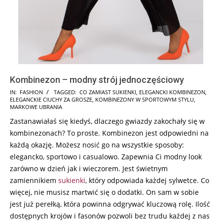
Kombinezon – modny strój jednoczęściowy
2025-
IN:
FASHION
TAGGED:
CO ZAMIAST SUKIENKI
,
ELEGANCKI KOMBINEZON
,
ELEGANCKIE CIUCHY ZA GROSZE
,
KOMBINEZONY W SPORTOWYM STYLU
,
07-
MARKOWE UBRANIA
18
Zastanawiałaś się kiedyś, dlaczego gwiazdy zakochały się w
kombinezonach? To proste. Kombinezon jest odpowiedni na
każdą okazję. Możesz nosić go na wszystkie sposoby:
elegancko, sportowo i casualowo. Zapewnia Ci modny look
zarówno w dzień jak i wieczorem. Jest świetnym
zamiennikiem
sukienki
, który odpowiada każdej sylwetce. Co
więcej, nie musisz martwić się o dodatki. On sam w sobie
jest już perełką, która powinna odgrywać kluczową rolę. Ilość
dostępnych krojów i fasonów pozwoli bez trudu każdej z nas