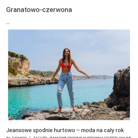
Granatowo-czerwona
…
Jeansowe spodnie hurtowo – moda na cały rok
2025-
IN:
FASHION
TAGGED:
JEANSOWE SPODNIE HURTOWNIA ODZIEŻY ONLINE
,