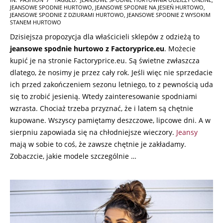
JEANSOWE SPODNIE HURTOWO
,
JEANSOWE SPODNIE NA JESIEŃ HURTOWO
,
08-
JEANSOWE SPODNIE Z DZIURAMI HURTOWO
,
JEANSOWE SPODNIE Z WYSOKIM
27
STANEM HURTOWO
Dzisiejsza propozycja dla właścicieli sklepów z odzieżą to
jeansowe spodnie hurtowo z Factoryprice.eu
. Możecie
kupić je na stronie Factoryprice.eu. Są świetne zwłaszcza
dlatego, że nosimy je przez cały rok. Jeśli więc nie sprzedacie
ich przed zakończeniem sezonu letniego, to z pewnością uda
się to zrobić jesienią. Wtedy zainteresowanie spodniami
wzrasta. Chociaż trzeba przyznać, że i latem są chętnie
kupowane. Wszyscy pamiętamy deszczowe, lipcowe dni. A w
sierpniu zapowiada się na chłodniejsze wieczory.
Jeansy
mają w sobie to coś, że zawsze chętnie je zakładamy.
Zobaczcie, jakie modele szczególnie …