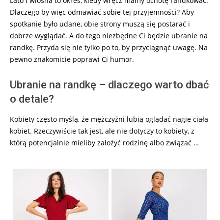
Lato i wiosna to okres, kiedy wręcz mamy ochotę randkować.
15
Dlaczego by więc odmawiać sobie tej przyjemności? Aby
spotkanie było udane, obie strony muszą się postarać i
dobrze wyglądać. A do tego niezbędne Ci będzie ubranie na
randkę. Przyda się nie tylko po to, by przyciągnąć uwagę. Na
pewno znakomicie poprawi Ci humor.
Ubranie na randkę – dlaczego warto dbać
o detale?
Kobiety często myślą, że mężczyźni lubią oglądać nagie ciała
kobiet. Rzeczywiście tak jest, ale nie dotyczy to kobiety, z
którą potencjalnie mieliby założyć rodzinę albo związać …