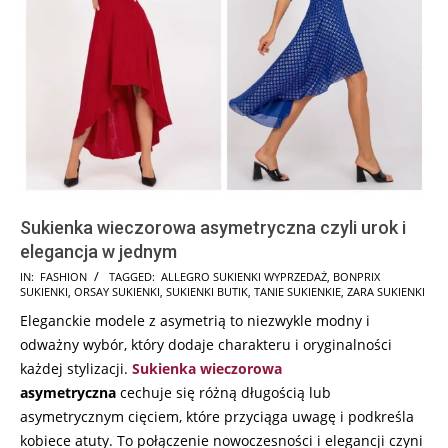
Sukienka wieczorowa asymetryczna czyli urok i
elegancja w jednym
2025-
IN:
FASHION
TAGGED:
ALLEGRO SUKIENKI WYPRZEDAŻ
,
BONPRIX
SUKIENKI
,
ORSAY SUKIENKI
,
SUKIENKI BUTIK
,
TANIE SUKIENKIE
,
ZARA SUKIENKI
10-
Eleganckie modele z asymetrią to niezwykle modny i
03
odważny wybór, który dodaje charakteru i oryginalności
każdej stylizacji.
Sukienka wieczorowa
asymetryczna
cechuje się różną długością lub
asymetrycznym cięciem, które przyciąga uwagę i podkreśla
kobiece atuty. To połączenie nowoczesności i elegancji czyni