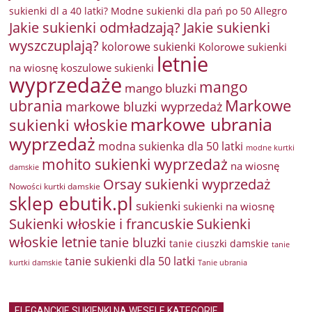
sukienki dl a 40 latki? Modne sukienki dla pań po 50 Allegro
Jakie sukienki odmładzają?
Jakie sukienki
wyszczuplają?
kolorowe sukienki
Kolorowe sukienki
letnie
na wiosnę
koszulowe sukienki
wyprzedaże
mango
mango bluzki
Markowe
ubrania
markowe bluzki wyprzedaż
markowe ubrania
sukienki włoskie
wyprzedaż
modna sukienka dla 50 latki
modne kurtki
mohito sukienki wyprzedaż
na wiosnę
damskie
Orsay sukienki wyprzedaż
Nowości kurtki damskie
sklep ebutik.pl
sukienki
sukienki na wiosnę
Sukienki włoskie i francuskie
Sukienki
włoskie letnie
tanie bluzki
tanie ciuszki damskie
tanie
tanie sukienki dla 50 latki
kurtki damskie
Tanie ubrania
ELEGANCKIE SUKIENKI NA WESELE KATEGORIE