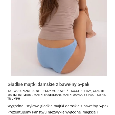
Gładkie majtki damskie z bawełny 5-pak
2025-
IN:
FASHION AKTUALNE TRENDY MODOWE
TAGGED:
ETAM
,
GŁADKIE
MAJTKI
,
INTIMISIMI
,
MAJTKI BAWEŁNIANE
,
MAJTKI DAMSKIE 5-PAK
,
TEZENIS
,
02-
TRIUMPH
05
Wygodne i stylowe gładkie majtki damskie z bawełny 5-pak.
Prezentujemy Państwu niezwykle wygodne, miękkie i