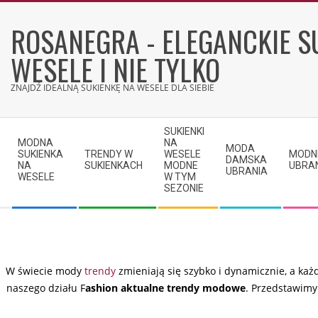
Skip
to
ROSANEGRA - ELEGANCKIE S
content
WESELE I NIE TYLKO
ZNAJDŹ IDEALNĄ SUKIENKĘ NA WESELE DLA SIEBIE
Secondary
SUKIENKI
Navigation
MODNA
NA
MODA
SUKIENKA
TRENDY W
WESELE
MODN
Menu
DAMSKA
NA
SUKIENKACH
MODNE
UBRA
UBRANIA
WESELE
W TYM
SEZONIE
W świecie mody
trendy
zmieniają się szybko i dynamicznie, a każ
naszego działu F
ashion aktualne trendy modowe
. Przedstawimy