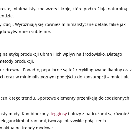
ste, minimalistyczne wzory i kroje, które podkreślają naturalną
endzie.
ylizacji. Wyróżniają się również minimalistyczne detale, takie jak
ąda wytwornie i subtelnie.
 na etykę produkcji ubrań i ich wpływ na środowisko. Dlatego
 metody produkcji.
a z drewna. Ponadto, popularne są też recyklingowane tkaniny oraz
ch oraz w minimalistycznym podejściu do konsumpcji – mniej, ale
nacznik tego trendu. Sportowe elementy przenikają do codziennych
jasty mody. Kombinezony,
legginsy
i bluzy z nadrukami są również
eleganckimi ubraniami, tworząc niezwykłe połączenia.
ion aktualne trendy modowe