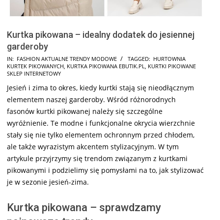
Kurtka pikowana – idealny dodatek do jesiennej
garderoby
2025-
IN:
FASHION AKTUALNE TRENDY MODOWE
TAGGED:
HURTOWNIA
KURTEK PIKOWANYCH
,
KURTKA PIKOWANA EBUTIK.PL
,
KURTKI PIKOWANE
11-
SKLEP INTERNETOWY
21
Jesień i zima to okres, kiedy kurtki stają się nieodłącznym
elementem naszej garderoby. Wśród różnorodnych
fasonów kurtki pikowanej należy się szczególne
wyróżnienie. Te modne i funkcjonalne okrycia wierzchnie
stały się nie tylko elementem ochronnym przed chłodem,
ale także wyrazistym akcentem stylizacyjnym. W tym
artykule przyjrzymy się trendom związanym z kurtkami
pikowanymi i podzielimy się pomysłami na to, jak stylizować
je w sezonie jesień-zima.
Kurtka pikowana – sprawdzamy