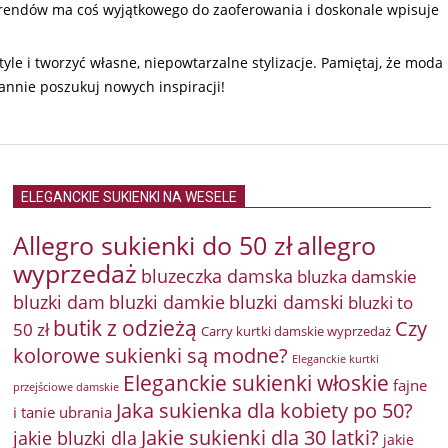
trendów ma coś wyjątkowego do zaoferowania i doskonale wpisuje
yle i tworzyć własne, niepowtarzalne stylizacje. Pamiętaj, że moda
annie poszukuj nowych inspiracji!
ELEGANCKIE SUKIENKI NA WESELE
Allegro sukienki do 50 zł
allegro
wyprzedaż
bluzeczka damska
bluzka damskie
bluzki damkie
bluzki dam
bluzki damski
bluzki to
butik z odzieżą
Czy
50 zł
Carry kurtki damskie wyprzedaż
kolorowe sukienki są modne?
Eleganckie kurtki
Eleganckie sukienki włoskie
fajne
przejściowe damskie
Jaka sukienka dla kobiety po 50?
i tanie ubrania
Jakie sukienki dla 30 latki?
jakie bluzki dla
jakie