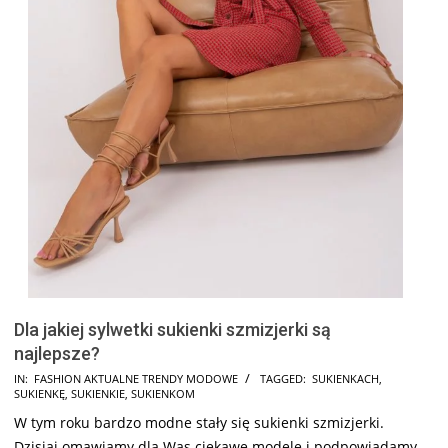
Dla jakiej sylwetki sukienki szmizjerki są
najlepsze?
2024-
IN:
FASHION AKTUALNE TRENDY MODOWE
TAGGED:
SUKIENKACH
,
SUKIENKĘ
,
SUKIENKIE
,
SUKIENKOM
10-
W tym roku bardzo modne stały się sukienki szmizjerki.
21
Dzisiaj omawiamy dla Was ciekawe modele i podpowiadamy