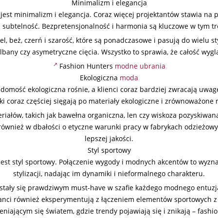
Minimalizm i elegancja
t minimalizm i elegancja. Coraz więcej projektantów stawia na pro
i subtelność. Bezpretensjonalność i harmonia są kluczowe w tym tr
el, beż, czerń i szarość, które są ponadczasowe i pasują do wielu st
falbany czy asymetryczne cięcia. Wszystko to sprawia, że całość wygl
Fashion Hunters
modne ubrania
Ekologiczna
moda
mość ekologiczna rośnie, a klienci coraz bardziej zwracają uwagę
ki coraz częściej sięgają po materiały ekologiczne i zrównoważone
eriałów, takich jak bawełna organiczna, len czy wiskoza pozyskiwan
również w dbałości o etyczne warunki pracy w fabrykach odzieżowy
lepszej jakości.
Styl sportowy
 jest styl sportowy. Połączenie wygody i modnych akcentów to wyz
stylizacji, nadając im dynamiki i nieformalnego charakteru.
e stały się prawdziwym must-have w szafie każdego modnego entuz
anci również eksperymentują z łączeniem elementów sportowych z 
eniającym się światem, gdzie trendy pojawiają się i znikają – fash