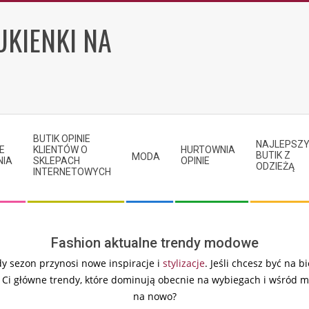
UKIENKI NA
BUTIK OPINIE
NAJLEPSZ
E
KLIENTÓW O
HURTOWNIA
BUTIK Z
MODA
NIA
SKLEPACH
OPINIE
ODZIEŻĄ
INTERNETOWYCH
Fashion aktualne trendy modowe
dy sezon przynosi nowe inspiracje i
stylizacje
. Jeśli chcesz być na
 Ci główne trendy, które dominują obecnie na wybiegach i wśród m
na nowo?