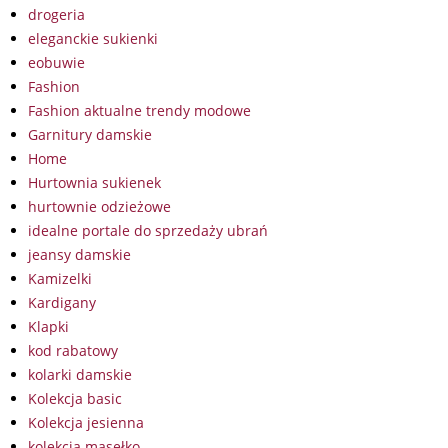
drogeria
eleganckie sukienki
eobuwie
Fashion
Fashion aktualne trendy modowe
Garnitury damskie
Home
Hurtownia sukienek
hurtownie odzieżowe
idealne portale do sprzedaży ubrań
jeansy damskie
Kamizelki
Kardigany
Klapki
kod rabatowy
kolarki damskie
Kolekcja basic
Kolekcja jesienna
kolekcja masełko