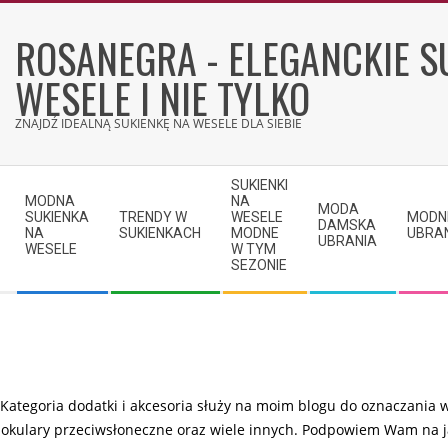
Skip
to
ROSANEGRA - ELEGANCKIE S
content
WESELE I NIE TYLKO
ZNAJDŹ IDEALNĄ SUKIENKĘ NA WESELE DLA SIEBIE
Secondary
SUKIENKI
Navigation
MODNA
NA
MODA
SUKIENKA
TRENDY W
WESELE
MODN
Menu
DAMSKA
NA
SUKIENKACH
MODNE
UBRA
UBRANIA
WESELE
W TYM
SEZONIE
Kategoria dodatki i akcesoria służy na moim blogu do oznaczania w
okulary przeciwsłoneczne oraz wiele innych. Podpowiem Wam na ja