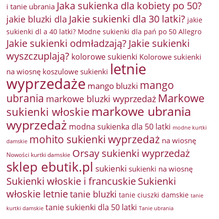
Jaka sukienka dla kobiety po 50?
i tanie ubrania
Jakie sukienki dla 30 latki?
jakie bluzki dla
jakie
sukienki dl a 40 latki? Modne sukienki dla pań po 50 Allegro
Jakie sukienki odmładzają?
Jakie sukienki
wyszczuplają?
kolorowe sukienki
Kolorowe sukienki
letnie
na wiosnę
koszulowe sukienki
wyprzedaże
mango
mango bluzki
Markowe
ubrania
markowe bluzki wyprzedaż
markowe ubrania
sukienki włoskie
wyprzedaż
modna sukienka dla 50 latki
modne kurtki
mohito sukienki wyprzedaż
na wiosnę
damskie
Orsay sukienki wyprzedaż
Nowości kurtki damskie
sklep ebutik.pl
sukienki
sukienki na wiosnę
Sukienki włoskie i francuskie
Sukienki
włoskie letnie
tanie bluzki
tanie ciuszki damskie
tanie
tanie sukienki dla 50 latki
kurtki damskie
Tanie ubrania