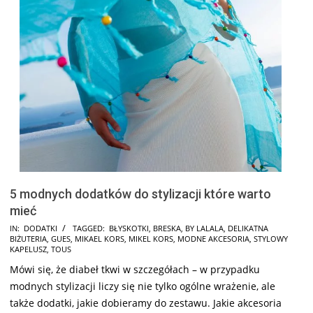
5 modnych dodatków do stylizacji które warto
mieć
2025-
IN:
DODATKI
TAGGED:
BŁYSKOTKI
,
BRESKA
,
BY LALALA
,
DELIKATNA
BIŻUTERIA
,
GUES
,
MIKAEL KORS
,
MIKEL KORS
,
MODNE AKCESORIA
,
STYLOWY
02-
KAPELUSZ
,
TOUS
02
Mówi się, że diabeł tkwi w szczegółach – w przypadku
modnych stylizacji liczy się nie tylko ogólne wrażenie, ale
także dodatki, jakie dobieramy do zestawu. Jakie akcesoria