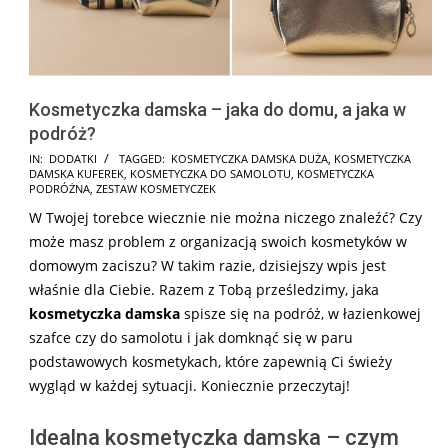
Kosmetyczka damska – jaka do domu, a jaka w
podróż?
2025-
IN:
DODATKI
TAGGED:
KOSMETYCZKA DAMSKA DUŻA
,
KOSMETYCZKA
DAMSKA KUFEREK
,
KOSMETYCZKA DO SAMOLOTU
,
KOSMETYCZKA
07-
PODRÓŻNA
,
ZESTAW KOSMETYCZEK
30
W Twojej torebce wiecznie nie można niczego znaleźć? Czy
może masz problem z organizacją swoich kosmetyków w
domowym zaciszu? W takim razie, dzisiejszy wpis jest
właśnie dla Ciebie. Razem z Tobą prześledzimy, jaka
kosmetyczka damska
spisze się na podróż, w łazienkowej
szafce czy do samolotu i jak domknąć się w paru
podstawowych kosmetykach, które zapewnią Ci świeży
wygląd w każdej sytuacji. Koniecznie przeczytaj!
Idealna kosmetyczka damska – czym