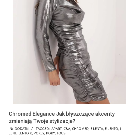
Chromed Elegance Jak błyszczące akcenty
zmieniają Twoje stylizacje?
2025-
IN:
DODATKI
TAGGED:
APART
,
C&A
,
CHROMED
,
E LENTA
,
E LENTO
,
I
LENT
,
LENTO K
,
POKEY
,
POKY
,
TOUS