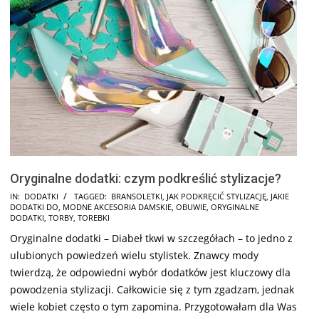
Oryginalne dodatki: czym podkreślić stylizacje?
2024-
IN:
DODATKI
TAGGED:
BRANSOLETKI
,
JAK PODKRĘCIĆ STYLIZACJĘ
,
JAKIE
DODATKI DO
,
MODNE AKCESORIA DAMSKIE
,
OBUWIE
,
ORYGINALNE
10-
DODATKI
,
TORBY
,
TOREBKI
14
Oryginalne dodatki – Diabeł tkwi w szczegółach – to jedno z
ulubionych powiedzeń wielu stylistek. Znawcy mody
twierdzą, że odpowiedni wybór dodatków jest kluczowy dla
powodzenia stylizacji. Całkowicie się z tym zgadzam, jednak
wiele kobiet często o tym zapomina. Przygotowałam dla Was