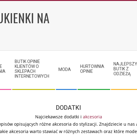
UKIENKI NA
BUTIK OPINIE
NAJLEPSZ
E
KLIENTÓW O
HURTOWNIA
BUTIK Z
MODA
NIA
SKLEPACH
OPINIE
ODZIEŻĄ
INTERNETOWYCH
DODATKI
Najciekawsze dodatki i
akcesoria
pisów opisujących różne akcesoria do stylizacji. Znajdziecie u nas
kie akcesoria warto stawiać w różnych zestawach oraz które model