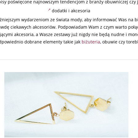
isy poświęcone najnowszym tendencjom z branży obuwniczej czy ju
dodatki i akcesoria
niejszym wydarzeniom ze świata mody, aby informować Was na bie
dę ciekawych akcesoriów. Podpowiadam Wam z czym warto połączyć
sującymi akcesoria, a Wasze zestawy już nigdy nie będą nudne i m
dpowiednio dobrane elementy takie jak
biżuteria
, obuwie czy torebk