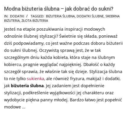
Modna biżuteria ślubna – jak dobrać do sukni?
2025-
IN:
DODATKI
TAGGED:
BIŻUTERIA ŚLUBNA
,
DODATKI ŚLUBNE
,
SREBRNA
BIŻUTERIA
,
ZŁOTA BIŻUTERIA
07-
Jesteś na etapie poszukiwania inspiracji modowych
17
odnośnie ślubnej stylizacji? Świetnie się składa, ponieważ
dziś podpowiadamy, co jest ważne podczas doboru biżuterii
do sukni ślubnej. Oczywistą sprawą jest, że w tak
szczególnym dniu każda kobieta, która staje na ślubnym
kobiercu, pragnie wyglądać najpiękniej. Dbałość o każdy
szczegół sprawia, że właśnie tak się dzieje. Stylizacja ślubna
to nie tylko
sukienka
, ale również fryzura, makijaż i dodatki,
jak
biżuteria ślubna
. Jej zadaniem jest dopełnienie
stylizacji, podkreślenie wyjątkowości jej charakteru oraz
wydobycie piękna panny młodej. Bardzo łatwo jest popełnić
modowe …