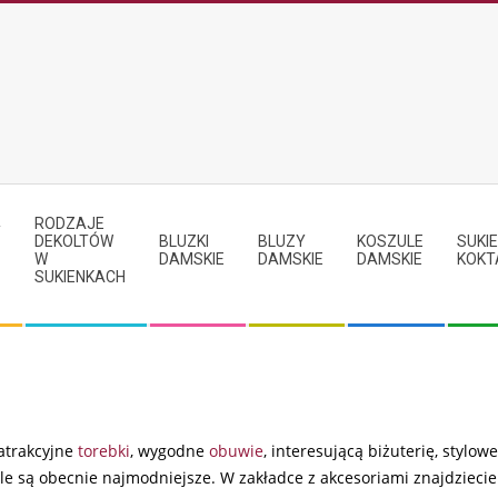
RODZAJE
Y
DEKOLTÓW
BLUZKI
BLUZY
KOSZULE
SUKIE
W
DAMSKIE
DAMSKIE
DAMSKIE
KOKT
SUKIENKACH
 atrakcyjne
torebki
, wygodne
obuwie
, interesującą biżuterię, stylowe
e są obecnie najmodniejsze. W zakładce z akcesoriami znajdziecie