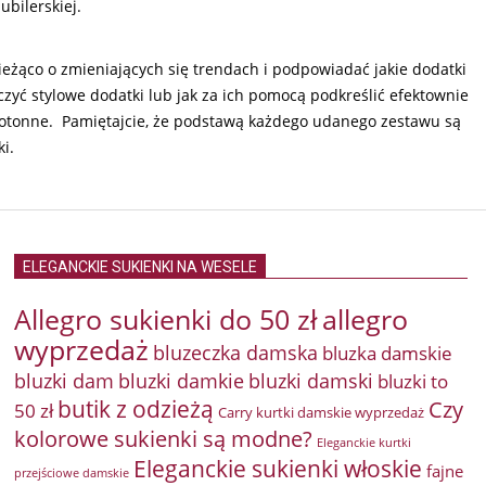
bilerskiej.
żąco o zmieniających się trendach i podpowiadać jakie dodatki
 stylowe dodatki lub jak za ich pomocą podkreślić efektownie
onotonne. Pamiętajcie, że podstawą każdego udanego zestawu są
i.
ELEGANCKIE SUKIENKI NA WESELE
Allegro sukienki do 50 zł
allegro
wyprzedaż
bluzeczka damska
bluzka damskie
bluzki damkie
bluzki dam
bluzki damski
bluzki to
butik z odzieżą
Czy
50 zł
Carry kurtki damskie wyprzedaż
kolorowe sukienki są modne?
Eleganckie kurtki
Eleganckie sukienki włoskie
fajne
przejściowe damskie