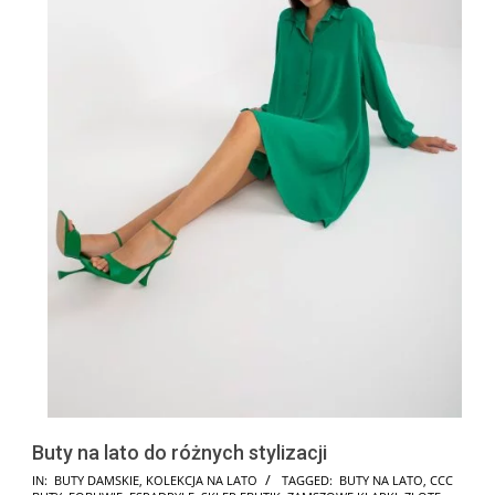
Buty na lato do różnych stylizacji
2026-
IN:
BUTY DAMSKIE
,
KOLEKCJA NA LATO
TAGGED:
BUTY NA LATO
,
CCC