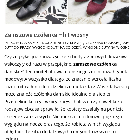
Zamszowe czółenka – hit wiosny
2025-
IN:
BUTY DAMSKIE
TAGGED:
BUTY Z KLAMRĄ
,
CZÓŁENKA DAMSKIE
,
JAKIE
BUTY DO PRACY
,
WYGODNE BUTY NA CO DZIEŃ
,
WYGODNE BUTY NA WIOSNĘ
07-
Czy zdążyłaś już zauważyć, że kobiety z zimowych kozaków
16
wskoczyły od razu w przepiękne,
zamszowe czółenka
damskie? Ten model obuwia damskiego zdominował rynek
modowy! A wszystko dlatego, że znacznie wzrosła liczba
różnorodnych modeli, dzięki czemu każda z Was z łatwością
może znaleźć czółenka damskie idealne dla siebie!
Przepiękne kolory i wzory, zarys cholewki czy nawet kilka
rodzajów obcasa sprawiło, że kobiety oszalały na punkcie
czółenek zamszowych. Nie można im odmówić pięknego
wyglądu na nodze oraz tego, że kobieta w nich wygląda
obłędnie. Te kilka dodatkowych centymetrów wzrostu
jednak …