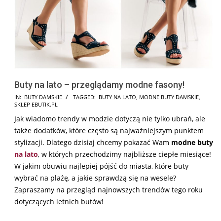
Buty na lato – przeglądamy modne fasony!
2026-
IN:
BUTY DAMSKIE
TAGGED:
BUTY NA LATO
,
MODNE BUTY DAMSKIE
,
SKLEP EBUTIK.PL
05-
Jak wiadomo trendy w modzie dotyczą nie tylko ubrań, ale
13
także dodatków, które często są najważniejszym punktem
stylizacji. Dlatego dzisiaj chcemy pokazać Wam
modne buty
na lato
, w których przechodzimy najbliższe ciepłe miesiące!
W jakim obuwiu najlepiej pójść do miasta, które buty
wybrać na plażę, a jakie sprawdzą się na wesele?
Zapraszamy na przegląd najnowszych trendów tego roku
dotyczących letnich butów!