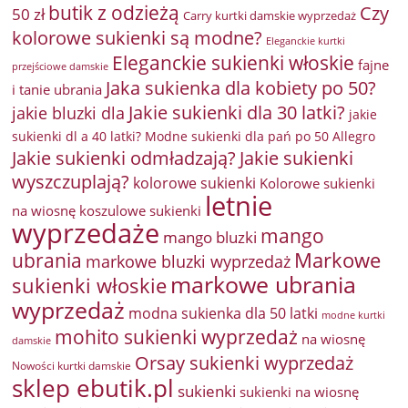
butik z odzieżą
Czy
50 zł
Carry kurtki damskie wyprzedaż
kolorowe sukienki są modne?
Eleganckie kurtki
Eleganckie sukienki włoskie
fajne
przejściowe damskie
Jaka sukienka dla kobiety po 50?
i tanie ubrania
Jakie sukienki dla 30 latki?
jakie bluzki dla
jakie
sukienki dl a 40 latki? Modne sukienki dla pań po 50 Allegro
Jakie sukienki odmładzają?
Jakie sukienki
wyszczuplają?
kolorowe sukienki
Kolorowe sukienki
letnie
na wiosnę
koszulowe sukienki
wyprzedaże
mango
mango bluzki
Markowe
ubrania
markowe bluzki wyprzedaż
markowe ubrania
sukienki włoskie
wyprzedaż
modna sukienka dla 50 latki
modne kurtki
mohito sukienki wyprzedaż
na wiosnę
damskie
Orsay sukienki wyprzedaż
Nowości kurtki damskie
sklep ebutik.pl
sukienki
sukienki na wiosnę