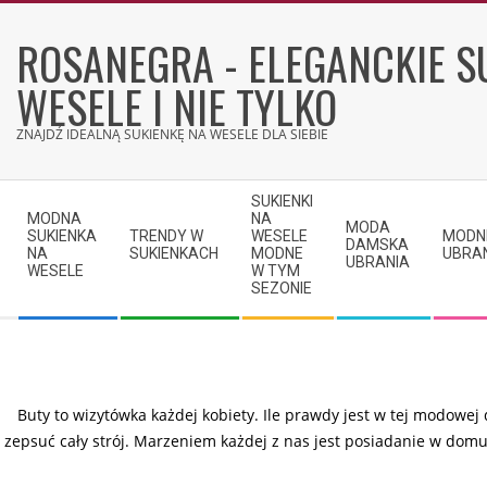
Skip
to
ROSANEGRA - ELEGANCKIE S
content
WESELE I NIE TYLKO
ZNAJDŹ IDEALNĄ SUKIENKĘ NA WESELE DLA SIEBIE
Secondary
SUKIENKI
Navigation
MODNA
NA
MODA
SUKIENKA
TRENDY W
WESELE
MODN
Menu
DAMSKA
NA
SUKIENKACH
MODNE
UBRA
UBRANIA
WESELE
W TYM
SEZONIE
Buty to wizytówka każdej kobiety. Ile prawdy jest w tej modowej
zepsuć cały strój. Marzeniem każdej z nas jest posiadanie w domu