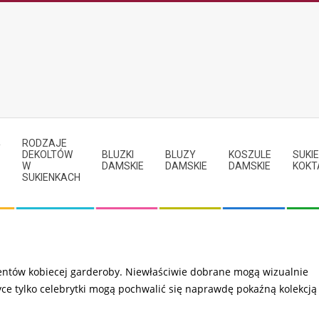
RODZAJE
Y
DEKOLTÓW
BLUZKI
BLUZY
KOSZULE
SUKIE
W
DAMSKIE
DAMSKIE
DAMSKIE
KOKT
SUKIENKACH
entów kobiecej garderoby. Niewłaściwie dobrane mogą wizualnie
yce tylko celebrytki mogą pochwalić się naprawdę pokaźną kolekcją