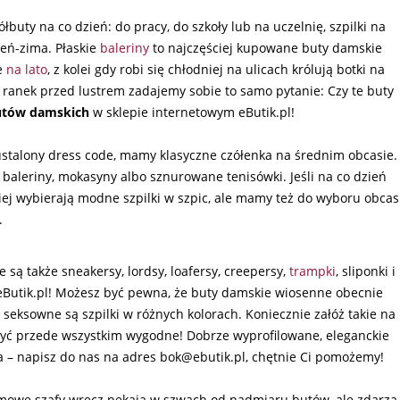
ty na co dzień: do pracy, do szkoły lub na uczelnię, szpilki na
ień-zima. Płaskie
baleriny
to najczęściej kupowane buty damskie
ie
na lato
, z kolei gdy robi się chłodniej na ulicach królują botki na
o ranek przed lustrem zadajemy sobie to samo pytanie: Czy te buty
utów damskich
w sklepie internetowym eButik.pl!
ustalony dress code, mamy klasyczne czółenka na średnim obcasie.
baleriny, mokasyny albo sznurowane tenisówki. Jeśli na co dzień
iej wybierają modne szpilki w szpic, ale mamy też do wyboru obcas
.
są także sneakersy, lordsy, loafersy, creepersy,
trampki
, sliponki i
ie eButik.pl! Możesz być pewna, że buty damskie wiosenne obecnie
seksowne są szpilki w różnych kolorach. Koniecznie załóż takie na
no być przede wszystkim wygodne! Dobrze wyprofilowane, eleganckie
a – napisz do nas na adres bok@ebutik.pl, chętnie Ci pomożemy!
omowe szafy wręcz pękają w szwach od nadmiaru butów, ale zdarza