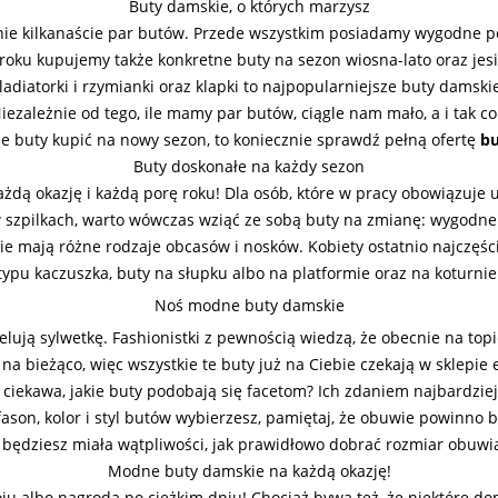
Buty damskie, o których marzysz
ie kilkanaście par butów. Przede wszystkim posiadamy wygodne półbu
o roku kupujemy także konkretne buty na sezon wiosna-lato oraz jes
adiatorki i rzymianki oraz klapki to najpopularniejsze buty damsk
ezależnie od tego, ile mamy par butów, ciągle nam mało, a i tak c
ie buty kupić na nowy sezon, to koniecznie sprawdź pełną ofertę
b
Buty doskonałe na każdy sezon
żdą okazję i każdą porę roku! Dla osób, które w pracy obowiązuje 
 szpilkach, warto wówczas wziąć ze sobą buty na zmianę: wygodne 
kie mają różne rodzaje obcasów i nosków. Kobiety ostatnio najczęśc
typu kaczuszka, buty na słupku albo na platformie oraz na koturnie
Noś modne buty damskie
ją sylwetkę. Fashionistki z pewnością wiedzą, że obecnie na topie 
 na bieżąco, więc wszystkie te buty już na Ciebie czekają w sklep
ciekawa, jakie buty podobają się facetom? Ich zdaniem najbardziej 
i fason, kolor i styl butów wybierzesz, pamiętaj, że obuwie powin
będziesz miała wątpliwości, jak prawidłowo dobrać rozmiar obuwi
Modne buty damskie na każdą okazję!
ju albo nagroda po ciężkim dniu! Chociaż bywa też, że niektóre d