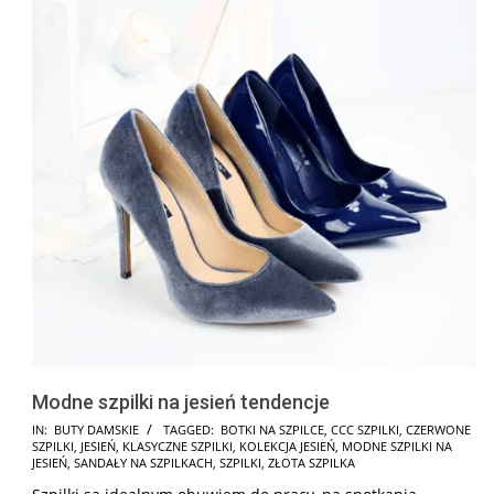
Modne szpilki na jesień tendencje
2025-
IN:
BUTY DAMSKIE
TAGGED:
BOTKI NA SZPILCE
,
CCC SZPILKI
,
CZERWONE
SZPILKI
,
JESIEŃ
,
KLASYCZNE SZPILKI
,
KOLEKCJA JESIEŃ
,
MODNE SZPILKI NA
07-
JESIEŃ
,
SANDAŁY NA SZPILKACH
,
SZPILKI
,
ZŁOTA SZPILKA
11