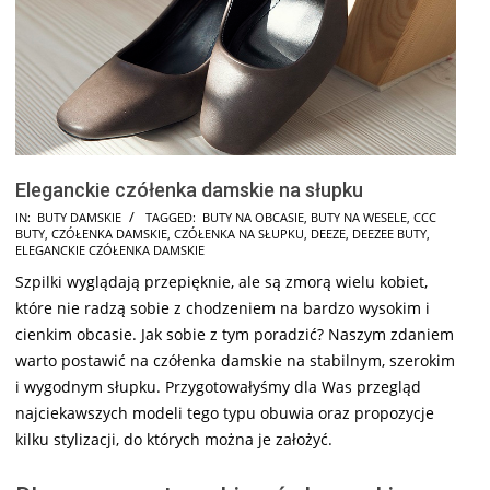
Eleganckie czółenka damskie na słupku
2025-
IN:
BUTY DAMSKIE
TAGGED:
BUTY NA OBCASIE
,
BUTY NA WESELE
,
CCC
BUTY
,
CZÓŁENKA DAMSKIE
,
CZÓŁENKA NA SŁUPKU
,
DEEZE
,
DEEZEE BUTY
,
07-
ELEGANCKIE CZÓŁENKA DAMSKIE
09
Szpilki wyglądają przepięknie, ale są zmorą wielu kobiet,
które nie radzą sobie z chodzeniem na bardzo wysokim i
cienkim obcasie. Jak sobie z tym poradzić? Naszym zdaniem
warto postawić na czółenka damskie na stabilnym, szerokim
i wygodnym słupku. Przygotowałyśmy dla Was przegląd
najciekawszych modeli tego typu obuwia oraz propozycje
kilku stylizacji, do których można je założyć.