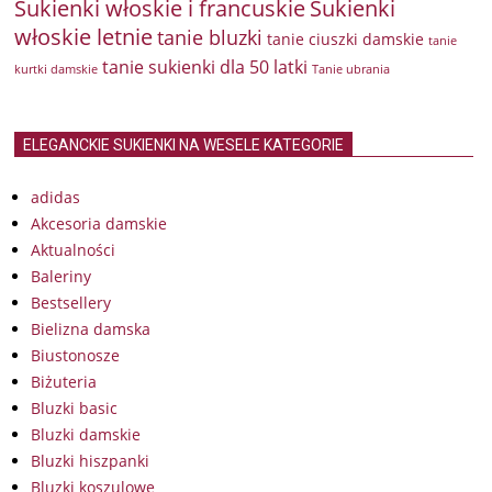
Sukienki włoskie i francuskie
Sukienki
włoskie letnie
tanie bluzki
tanie ciuszki damskie
tanie
tanie sukienki dla 50 latki
kurtki damskie
Tanie ubrania
ELEGANCKIE SUKIENKI NA WESELE KATEGORIE
adidas
Akcesoria damskie
Aktualności
Baleriny
Bestsellery
Bielizna damska
Biustonosze
Biżuteria
Bluzki basic
Bluzki damskie
Bluzki hiszpanki
Bluzki koszulowe