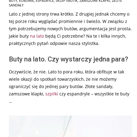
BUTY
,
EOBUWIE
,
ESPADRYLE
,
SKLEP EBUTIK
,
ZAMSZOWE KLAPKI
,
ZŁOTE
02-
SANDAŁY
17
Lato z jednej strony trwa krótko. Z drugiej jednak chcemy o
tej porze roku wyglądać promiennie i świeżo. W związku z
tym potrzebujemy nowych butów, argumentacja jest prosta.
Jakie buty
na lato
będą Ci potrzebne? Na te i kilka innych,
praktycznych pytań odpowie nasza stylistka.
Buty na lato. Czy wystarczy jedna para?
Oczywiście, że nie. Lato to pora roku, która obfituje w tak
wiele okazji do spotkań towarzyskich, że nie możemy
ograniczyć się do jednej pary butów. Złote sandały,
zamszowe klapki,
szpilki
czy espandryle – wszystkie te buty
…