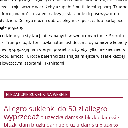
ego stroju, ważne więc, żeby uzupełnić outfit idealną parą. Trudno
ą funkcjonalnością, zatem należy je starannie dopasowywać do
ały dzień. Do tego można dobrać elegancki płaszcz lub parkę pod
igle pogodę.
o codziennych stylizacji utrzymanych w swobodnym tonie. Szeroka
ek. Trampki bądź tenisówki natomiast docenią dynamiczne kobiety
 chwilę spędzają na świeżym powietrzu, byleby tylko nie siedzieć w
opularności. Urocze balerinki zaś znajdą miejsce w szafie każdej
dziewczęcymi szortami i T-shirtami.
ELEGANCKIE SUKIENKI NA WESELE
Allegro sukienki do 50 zł
allegro
wyprzedaż
bluzeczka damska
bluzka damskie
bluzki damkie
bluzki dam
bluzki damski
bluzki to