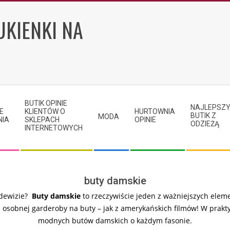
UKIENKI NA
BUTIK OPINIE
NAJLEPSZ
E
KLIENTÓW O
HURTOWNIA
BUTIK Z
MODA
NIA
SKLEPACH
OPINIE
ODZIEŻĄ
INTERNETOWYCH
buty damskie
 dewizie?
Buty damskie
to rzeczywiście jeden z ważniejszych elem
 osobnej garderoby na buty – jak z amerykańskich filmów! W prakt
modnych butów damskich o każdym fasonie.