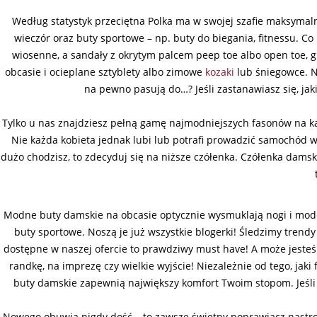
Według statystyk przeciętna Polka ma w swojej szafie maksymaln
wieczór oraz buty sportowe – np. buty do biegania, fitnessu. C
wiosenne, a sandały z okrytym palcem peep toe albo open toe, gl
obcasie i ocieplane sztyblety albo zimowe
kozaki
lub śniegowce. Ni
na pewno pasują do…? Jeśli zastanawiasz się, jak
Tylko u nas znajdziesz pełną gamę najmodniejszych fasonów na ka
Nie każda kobieta jednak lubi lub potrafi prowadzić samochód w
dużo chodzisz, to zdecyduj się na niższe czółenka. Czółenka dams
Modne buty damskie na obcasie optycznie wysmuklają nogi i modelu
buty sportowe. Noszą je już wszystkie blogerki! Śledzimy trendy
dostępne w naszej ofercie to prawdziwy must have! A może jesteś 
randkę, na imprezę czy wielkie wyjście! Niezależnie od tego, jak
buty damskie zapewnią największy komfort Twoim stopom. Jeśli 
Nowego obuwia nigdy dość – to zawsze świetny poprawiacz nastro