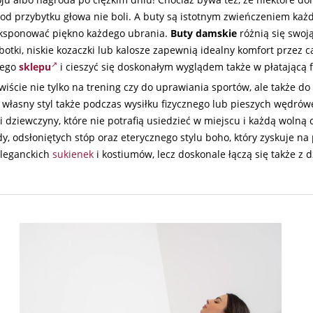
od przybytku głowa nie boli. A buty są istotnym zwieńczeniem każd
wyeksponować piękno każdego ubrania.
Buty damskie
różnią się swoj
ki, niskie kozaczki lub kalosze zapewnią idealny komfort przez c
zego
sklepu
i cieszyć się doskonałym wyglądem także w płatającą f
wiście nie tylko na trening czy do uprawiania sportów, ale także d
własny styl także podczas wysiłku fizycznego lub pieszych wędrów
i dziewczyny, które nie potrafią usiedzieć w miejscu i każdą wolną
 odsłoniętych stóp oraz eterycznego stylu boho, który zyskuje na p
eleganckich
sukienek
i kostiumów, lecz doskonale łączą się także z 