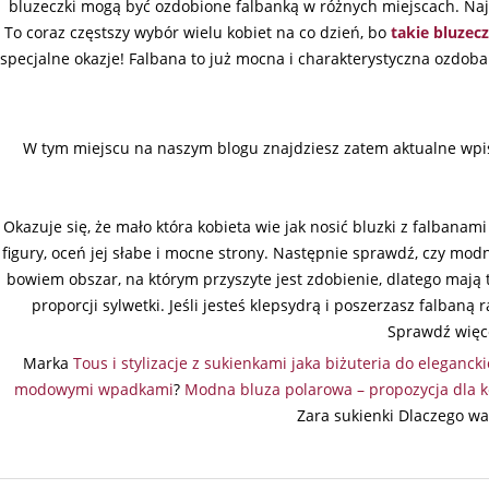
bluzeczki mogą być ozdobione falbanką w różnych miejscach. Najc
To coraz częstszy wybór wielu kobiet na co dzień, bo
takie bluzecz
specjalne okazje! Falbana to już mocna i charakterystyczna ozdoba
W tym miejscu na naszym blogu znajdziesz zatem aktualne wpis
Okazuje się, że mało która kobieta wie jak nosić bluzki z falbanam
figury, oceń jej słabe i mocne strony. Następnie sprawdź, czy mod
bowiem obszar, na którym przyszyte jest zdobienie, dlatego mają
proporcji sylwetki. Jeśli jesteś klepsydrą i poszerzasz falbaną
Sprawdź więce
Marka
Tous i stylizacje z sukienkami jaka biżuteria do eleganckic
modowymi wpadkami
?
Modna bluza polarowa – propozycja dla k
Zara sukienki Dlaczego w