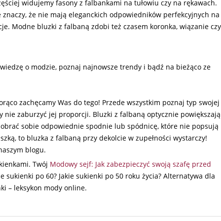
zęściej widujemy fasony z falbankami na tułowiu czy na rękawach.
ie znaczy, że nie mają eleganckich odpowiedników perfekcyjnych na
cje. Modne bluzki z falbaną zdobi też czasem koronka, wiązanie czy
wiedzę o modzie, poznaj najnowsze trendy i bądź na bieżąco ze
 i gorąco zachęcamy Was do tego! Przede wszystkim poznaj typ swojej
nie zaburzyć jej proporcji. Bluzki z falbaną optycznie powiększają
dobrać sobie odpowiednie spodnie lub spódnicę, które nie popsują
uszką, to bluzka z falbaną przy dekolcie w zupełności wystarczy!
 naszym blogu.
ukienkami. Twój
Modowy sejf: Jak zabezpieczyć swoją szafę przed
akie sukienki po 60? Jakie sukienki po 50 roku życia? Alternatywa dla
ki – leksykon mody online.