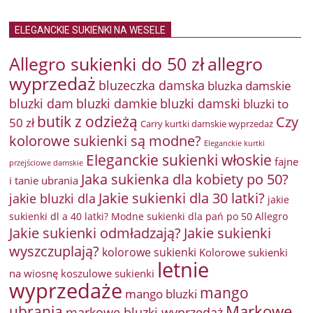
ELEGANCKIE SUKIENKI NA WESELE
Allegro sukienki do 50 zł
allegro
wyprzedaż
bluzeczka damska
bluzka damskie
bluzki damkie
bluzki dam
bluzki damski
bluzki to
butik z odzieżą
Czy
50 zł
Carry kurtki damskie wyprzedaż
kolorowe sukienki są modne?
Eleganckie kurtki
Eleganckie sukienki włoskie
fajne
przejściowe damskie
Jaka sukienka dla kobiety po 50?
i tanie ubrania
Jakie sukienki dla 30 latki?
jakie bluzki dla
jakie
sukienki dl a 40 latki? Modne sukienki dla pań po 50 Allegro
Jakie sukienki odmładzają?
Jakie sukienki
wyszczuplają?
kolorowe sukienki
Kolorowe sukienki
letnie
na wiosnę
koszulowe sukienki
wyprzedaże
mango
mango bluzki
Markowe
ubrania
markowe bluzki wyprzedaż