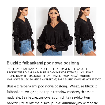
Bluzki z falbankami pod nową odsłoną
2024-
IN:
BLUZKI Z FALBANĄ
TAGGED:
BLUZKI DAMSKIE ELEGANCKIE
PRODUCENT POLSKI
,
H&M BLUZKI DAMSKIE WYPRZEDAŻ
,
LUKSUSOWE
11-
BLUZKI DAMSKIE
,
MARKOWE BLUZKI DAMSKIE WYPRZEDAŻ
,
MOHITO
21
MARKOWE BLUZKI DAMSKIE WYPRZEDAŻ
,
ZARA BLUZKI DAMSKIE WYPRZEDAŻ
Bluzki z falbankami pod nową odsłoną. Wiesz, że bluzki z
falbankami wciąż są na topie trendów modowych? Mam
nadzieję, że nie zrezygnowałaś z nich tak szybko, tym
bardziej, że teraz mają swój punkt kulminacyjny w modzie.