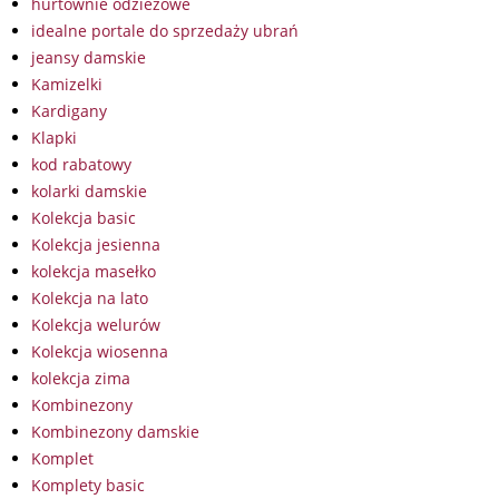
hurtownie odzieżowe
idealne portale do sprzedaży ubrań
jeansy damskie
Kamizelki
Kardigany
Klapki
kod rabatowy
kolarki damskie
Kolekcja basic
Kolekcja jesienna
kolekcja masełko
Kolekcja na lato
Kolekcja welurów
Kolekcja wiosenna
kolekcja zima
Kombinezony
Kombinezony damskie
Komplet
Komplety basic