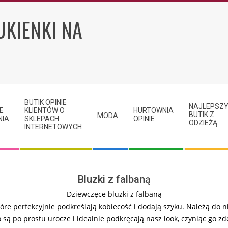
UKIENKI NA
BUTIK OPINIE
NAJLEPSZ
E
KLIENTÓW O
HURTOWNIA
BUTIK Z
MODA
NIA
SKLEPACH
OPINIE
ODZIEŻĄ
INTERNETOWYCH
Bluzki z falbaną
Dziewczęce bluzki z falbaną
e perfekcyjnie podkreślają kobiecość i dodają szyku. Należą do ni
ą po prostu urocze i idealnie podkręcają nasz look, czyniąc go z