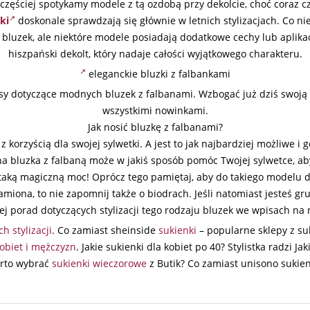
zęściej spotykamy modele z tą ozdobą przy dekolcie, choć coraz c
ki
doskonale sprawdzają się głównie w letnich stylizacjach. Co n
 bluzek, ale niektóre modele posiadają dodatkowe cechy lub aplika
hiszpański dekolt, który nadaje całości wyjątkowego charakteru.
eleganckie bluzki z falbankami
y dotyczące modnych bluzek z falbanami. Wzbogać już dziś swoją 
wszystkimi nowinkami.
Jak nosić bluzkę z falbanami?
i z korzyścią dla swojej sylwetki. A jest to jak najbardziej możliwe
na bluzka z falbaną może w jakiś sposób pomóc Twojej sylwetce, aby 
 taką magiczną moc! Oprócz tego pamiętaj, aby do takiego modelu 
 ramiona, to nie zapomnij także o biodrach. Jeśli natomiast jesteś gr
j porad dotyczących stylizacji tego rodzaju bluzek we wpisach na
h stylizacji
. Co zamiast sheinside
sukienki
– popularne sklepy z s
obiet i mężczyzn
. Jakie sukienki dla kobiet po 40? Stylistka radzi J
arto wybrać
sukienki wieczorowe
z Butik? Co zamiast unisono sukien