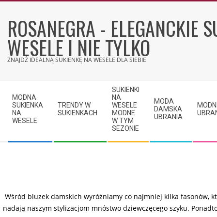
Skip
to
ROSANEGRA - ELEGANCKIE S
content
WESELE I NIE TYLKO
ZNAJDŹ IDEALNĄ SUKIENKĘ NA WESELE DLA SIEBIE
Secondary
SUKIENKI
Navigation
MODNA
NA
MODA
SUKIENKA
TRENDY W
WESELE
MODN
Menu
DAMSKA
NA
SUKIENKACH
MODNE
UBRA
UBRANIA
WESELE
W TYM
SEZONIE
Wśród bluzek damskich wyróżniamy co najmniej kilka fasonów, któr
nadają naszym stylizacjom mnóstwo dziewczęcego szyku. Ponadto s