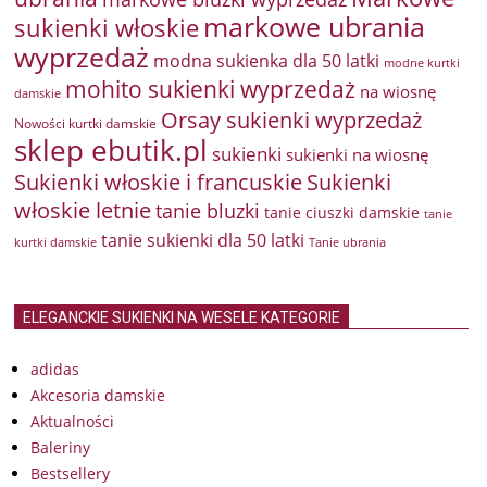
markowe ubrania
sukienki włoskie
wyprzedaż
modna sukienka dla 50 latki
modne kurtki
mohito sukienki wyprzedaż
na wiosnę
damskie
Orsay sukienki wyprzedaż
Nowości kurtki damskie
sklep ebutik.pl
sukienki
sukienki na wiosnę
Sukienki włoskie i francuskie
Sukienki
włoskie letnie
tanie bluzki
tanie ciuszki damskie
tanie
tanie sukienki dla 50 latki
kurtki damskie
Tanie ubrania
ELEGANCKIE SUKIENKI NA WESELE KATEGORIE
adidas
Akcesoria damskie
Aktualności
Baleriny
Bestsellery