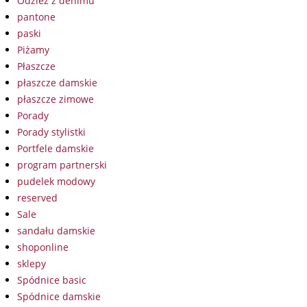
Odzież z denimu
pantone
paski
Piżamy
Płaszcze
płaszcze damskie
płaszcze zimowe
Porady
Porady stylistki
Portfele damskie
program partnerski
pudelek modowy
reserved
Sale
sandału damskie
shoponline
sklepy
Spódnice basic
Spódnice damskie