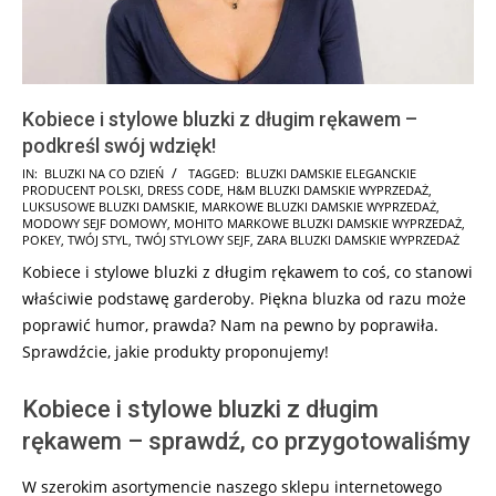
Kobiece i stylowe bluzki z długim rękawem –
podkreśl swój wdzięk!
2025-
IN:
BLUZKI NA CO DZIEŃ
TAGGED:
BLUZKI DAMSKIE ELEGANCKIE
PRODUCENT POLSKI
,
DRESS CODE
,
H&M BLUZKI DAMSKIE WYPRZEDAŻ
,
01-
LUKSUSOWE BLUZKI DAMSKIE
,
MARKOWE BLUZKI DAMSKIE WYPRZEDAŻ
,
11
MODOWY SEJF DOMOWY
,
MOHITO MARKOWE BLUZKI DAMSKIE WYPRZEDAŻ
,
POKEY
,
TWÓJ STYL
,
TWÓJ STYLOWY SEJF
,
ZARA BLUZKI DAMSKIE WYPRZEDAŻ
Kobiece i stylowe bluzki z długim rękawem to coś, co stanowi
właściwie podstawę garderoby. Piękna bluzka od razu może
poprawić humor, prawda? Nam na pewno by poprawiła.
Sprawdźcie, jakie produkty proponujemy!
Kobiece i stylowe bluzki z długim
rękawem – sprawdź, co przygotowaliśmy
W szerokim asortymencie naszego sklepu internetowego