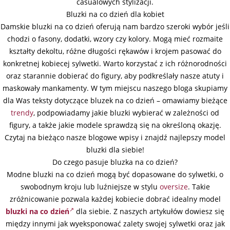
casualowych stylizacji.
Bluzki na co dzień dla kobiet
Damskie bluzki na co dzień oferują nam bardzo szeroki wybór jeśli
chodzi o fasony, dodatki, wzory czy kolory. Mogą mieć rozmaite
kształty dekoltu, różne długości rękawów i krojem pasować do
konkretnej kobiecej sylwetki. Warto korzystać z ich różnorodności
oraz starannie dobierać do figury, aby podkreślały nasze atuty i
maskowały mankamenty. W tym miejscu naszego bloga skupiamy
dla Was teksty dotyczące bluzek na co dzień – omawiamy bieżące
trendy
, podpowiadamy jakie bluzki wybierać w zależności od
figury, a także jakie modele sprawdzą się na określoną okazję.
Czytaj na bieżąco nasze blogowe wpisy i znajdź najlepszy model
bluzki dla siebie!
Do czego pasuje bluzka na co dzień?
Modne bluzki na co dzień mogą być dopasowane do sylwetki, o
swobodnym kroju lub luźniejsze w stylu
oversize
. Takie
zróżnicowanie pozwala każdej kobiecie dobrać idealny model
bluzki na co dzień
dla siebie. Z naszych artykułów dowiesz się
między innymi jak wyeksponować zalety swojej sylwetki oraz jak