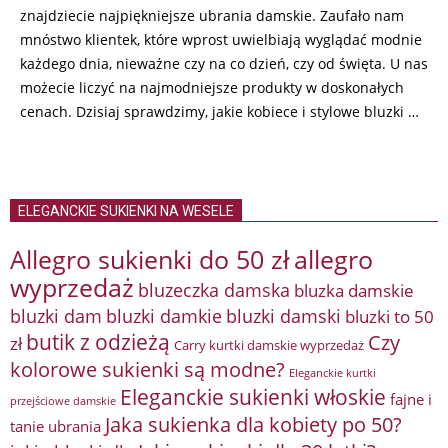
znajdziecie najpiękniejsze ubrania damskie. Zaufało nam
mnóstwo klientek, które wprost uwielbiają wyglądać modnie
każdego dnia, nieważne czy na co dzień, czy od święta. U nas
możecie liczyć na najmodniejsze produkty w doskonałych
cenach. Dzisiaj sprawdzimy, jakie kobiece i stylowe bluzki …
ELEGANCKIE SUKIENKI NA WESELE
Allegro sukienki do 50 zł
allegro
wyprzedaż
bluzeczka damska
bluzka damskie
bluzki damkie
bluzki dam
bluzki damski
bluzki to 50
butik z odzieżą
Czy
zł
Carry kurtki damskie wyprzedaż
kolorowe sukienki są modne?
Eleganckie kurtki
Eleganckie sukienki włoskie
fajne i
przejściowe damskie
Jaka sukienka dla kobiety po 50?
tanie ubrania