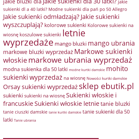
Jakie sukienki dla 30 latki?
jakie bluzki dla
jakie
sukienki dl a 40 latki? Modne sukienki dla pań po 50 Allegro
Jakie sukienki odmładzają?
Jakie sukienki
wyszczuplają?
kolorowe sukienki
Kolorowe sukienki na
letnie
wiosnę
koszulowe sukienki
wyprzedaże
mango ubrania
mango bluzki
Markowe sukienki
markowe bluzki wyprzedaż
markowe ubrania wyprzedaż
włoskie
mohito
modna sukienka dla 50 latki
modne kurtki damskie
sukienki wyprzedaż
na wiosnę
Nowości kurtki damskie
sklep ebutik.pl
Orsay sukienki wyprzedaż
Sukienki włoskie i
sukienki
sukienki na wiosnę
francuskie
Sukienki włoskie letnie
tanie bluzki
tanie sukienki dla 50
tanie ciuszki damskie
tanie kurtki damskie
latki
Tanie ubrania