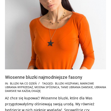
Wiosenne bluzki najmodniejsze fasony
2025-
IN:
BLUZKI NA CO DZIEŃ
TAGGED:
BLUZKI HISZPANKI
,
MARKOWE
UBRANIA WYPRZEDAŻ
,
MODNA SPÓDNICA
,
TANIE UBRANIA DAMSKIE
,
UBRANIA
02-
DAMSKIE NA KAŻDĄ OKAZJĘ
09
Aż chce się kupować! Wiosenne bluzki, które dla Was
przygotowałyśmy olśniewają swoją urodą. Wy również
będziecie w nich pięknie wyglądać. Sprawdźcie czy