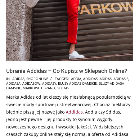
Ubrania Addidas – Co Kupisz w Sklepach Online?
2026-
IN:
ADIDAS
,
SHOPONLINE
TAGGED:
ADDIA
,
ADDIDAS
,
ADIDAS
,
ADIDAS S
,
ADIDASA
,
ADIDASÓW
,
ADIDASY
,
BLUZY ADIDAS DAMSKIE
,
BLUZY ADIDASA
02-
DAMSKIE
,
MARKOWE UBRANIA
,
SDIDAS
13
Marka Adidas od lat cieszy się niesłabnącą popularnością w
świecie mody sportowej i streetwearowej. Chociaż niektórzy
błędnie piszą jej nazwę jako
Addidas
, Addia czy Sdidas,
jedno jest pewne – jej produkty to synonim wygody,
nowoczesnego designu i wysokiej jakości. W dzisiejszych
czasach zakupy online stały się normą, a oferta od Adidasa