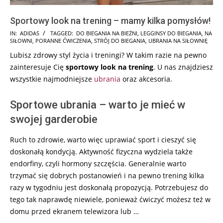
Sportowy look na trening – mamy kilka pomysłów!
2025-
IN:
ADIDAS
TAGGED:
DO BIEGANIA NA BIEŻNI
,
LEGGINSY DO BIEGANIA
,
NA
SIŁOWNI
,
PORANNE ĆWICZENIA
,
STRÓJ DO BIEGANIA
,
UBRANIA NA SIŁOWNIĘ
07-
Lubisz zdrowy styl życia i treningi? W takim razie na pewno
25
zainteresuje Cię
sportowy look na trening
. U nas znajdziesz
wszystkie najmodniejsze
ubrania
oraz akcesoria.
Sportowe ubrania – warto je mieć w
swojej garderobie
Ruch to zdrowie, warto więc uprawiać sport i cieszyć się
doskonałą kondycją. Aktywność fizyczna wydziela także
endorfiny, czyli hormony szczęścia. Generalnie warto
trzymać się dobrych postanowień i na pewno trening kilka
razy w tygodniu jest doskonałą propozycją. Potrzebujesz do
tego tak naprawdę niewiele, ponieważ ćwiczyć możesz też w
domu przed ekranem telewizora lub …