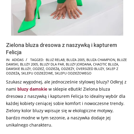
Zielona bluza dresowa z naszywką i kapturem
Felicja
2025-
IN:
ADIDAS
TAGGED:
BLUZ RELAB
,
BLUZA 2005
,
BLUZA CHAMPION
,
BLUZE
DAMSKI
,
BLUZY 2005
,
BLUZY DLA PAR
,
BLUZY JORDANA
,
CHAOTIC BLUZA
,
08-
DAMSKIE BLUZY
,
ODZIEŻ
,
ODZIEŻĄ
,
ODZIEŻY
,
OVERSIZED BLUZY
,
SKLEP Z
31
ODZIEŻĄ
,
SKLEPU ODZIEŻOWE
,
SKLEPU ODZIEŻOWEGO
Szukasz wygodnej, ale jednocześnie stylowej bluzy? Odkryj z
nami
bluzy damskie
w sklepie eButik! Zielona bluza
dresowa z naszywką i kapturem Felicja to idealny wybór dla
każdej kobiety ceniącej sobie komfort i nowoczesne trendy.
Zielony kolor bluzy wpisuje się w ekologiczne motywy,
bardzo modne w tym sezonie, a naszywka dodaje jej
unikalnego charakteru.