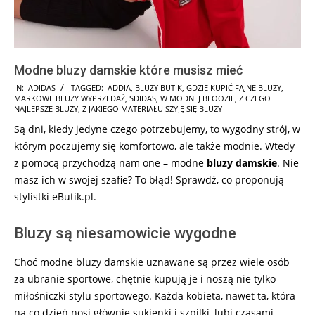
Modne bluzy damskie które musisz mieć
2025-
IN:
ADIDAS
TAGGED:
ADDIA
,
BLUZY BUTIK
,
GDZIE KUPIĆ FAJNE BLUZY
,
MARKOWE BLUZY WYPRZEDAŻ
,
SDIDAS
,
W MODNEJ BLOOZIE
,
Z CZEGO
09-
NAJLEPSZE BLUZY
,
Z JAKIEGO MATERIAŁU SZYJĘ SIĘ BLUZY
23
Są dni, kiedy jedyne czego potrzebujemy, to wygodny strój, w
którym poczujemy się komfortowo, ale także modnie. Wtedy
z pomocą przychodzą nam one – modne
bluzy damskie
. Nie
masz ich w swojej szafie? To błąd! Sprawdź, co proponują
stylistki eButik.pl.
Bluzy są niesamowicie wygodne
Choć modne bluzy damskie uznawane są przez wiele osób
za ubranie sportowe, chętnie kupują je i noszą nie tylko
miłośniczki stylu sportowego. Każda kobieta, nawet ta, która
na co dzień nosi głównie sukienki i szpilki, lubi czasami