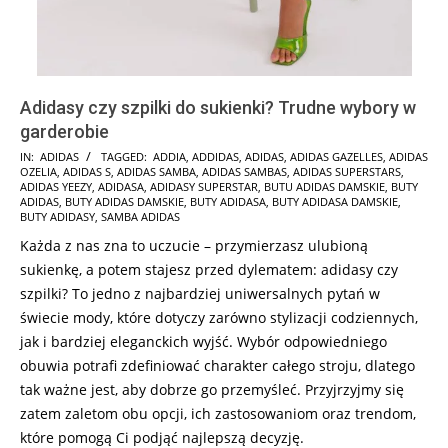
Adidasy czy szpilki do sukienki? Trudne wybory w
garderobie
2025-
IN:
ADIDAS
TAGGED:
ADDIA
,
ADDIDAS
,
ADIDAS
,
ADIDAS GAZELLES
,
ADIDAS
OZELIA
,
ADIDAS S
,
ADIDAS SAMBA
,
ADIDAS SAMBAS
,
ADIDAS SUPERSTARS
,
01-
ADIDAS YEEZY
,
ADIDASA
,
ADIDASY SUPERSTAR
,
BUTU ADIDAS DAMSKIE
,
BUTY
17
ADIDAS
,
BUTY ADIDAS DAMSKIE
,
BUTY ADIDASA
,
BUTY ADIDASA DAMSKIE
,
BUTY ADIDASY
,
SAMBA ADIDAS
Każda z nas zna to uczucie – przymierzasz ulubioną
sukienkę, a potem stajesz przed dylematem: adidasy czy
szpilki? To jedno z najbardziej uniwersalnych pytań w
świecie mody, które dotyczy zarówno stylizacji codziennych,
jak i bardziej eleganckich wyjść. Wybór odpowiedniego
obuwia potrafi zdefiniować charakter całego stroju, dlatego
tak ważne jest, aby dobrze go przemyśleć. Przyjrzyjmy się
zatem zaletom obu opcji, ich zastosowaniom oraz trendom,
które pomogą Ci podjąć najlepszą decyzję.