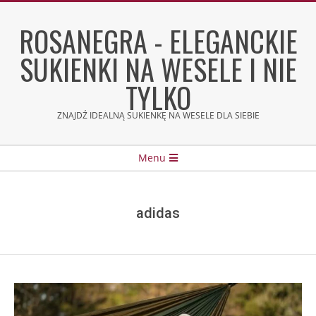
Skip
to
ROSANEGRA - ELEGANCKIE
content
SUKIENKI NA WESELE I NIE
TYLKO
ZNAJDŹ IDEALNĄ SUKIENKĘ NA WESELE DLA SIEBIE
Secondary
Menu
Navigation
Menu
adidas