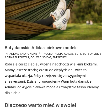
Buty damskie Adidas: ciekawe modele
2026-
IN:
ADIDAS
,
SHOPONLINE
TAGGED:
ADDIA
,
ADIDAS
,
BUTY
,
BUTY DAMSKIE
ADIDAS SUPERSTAR
,
OBUWIE
,
SDIDAS
,
SNEAKERSY
02-
Robi się coraz cieplej, wiosna nadchodzi wielkimi krokami.
15
Mamy jeszcze trochę czasu do ciepłych dni, więc to
wspaniała okazja, żeby rozejrzeć się za wygodnymi
sneakersami. Dzisiaj proponujemy Wam buty damskie
Adidas, odkryjcie ciekawe modele i znajdźcie fason idealny
dla siebie.
Dlaczego warto mieć w swojej