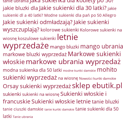
Jaka sukienka dla kobiety po 50?
tanie ubrania
Jakie sukienki dla 30 latki?
jakie bluzki dla
jakie
sukienki dl a 40 latki? Modne sukienki dla pań po 50 Allegro
Jakie sukienki odmładzają?
Jakie sukienki
wyszczuplają?
kolorowe sukienki
Kolorowe sukienki na
letnie
wiosnę
koszulowe sukienki
wyprzedaże
mango ubrania
mango bluzki
Markowe sukienki
markowe bluzki wyprzedaż
markowe ubrania wyprzedaż
włoskie
mohito
modna sukienka dla 50 latki
modne kurtki damskie
sukienki wyprzedaż
na wiosnę
Nowości kurtki damskie
sklep ebutik.pl
Orsay sukienki wyprzedaż
Sukienki włoskie i
sukienki
sukienki na wiosnę
francuskie
Sukienki włoskie letnie
tanie bluzki
tanie sukienki dla 50
tanie ciuszki damskie
tanie kurtki damskie
latki
Tanie ubrania