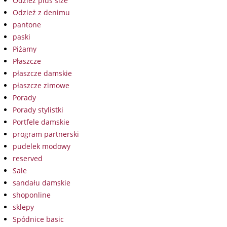
Odzież plus size
Odzież z denimu
pantone
paski
Piżamy
Płaszcze
płaszcze damskie
płaszcze zimowe
Porady
Porady stylistki
Portfele damskie
program partnerski
pudelek modowy
reserved
Sale
sandału damskie
shoponline
sklepy
Spódnice basic