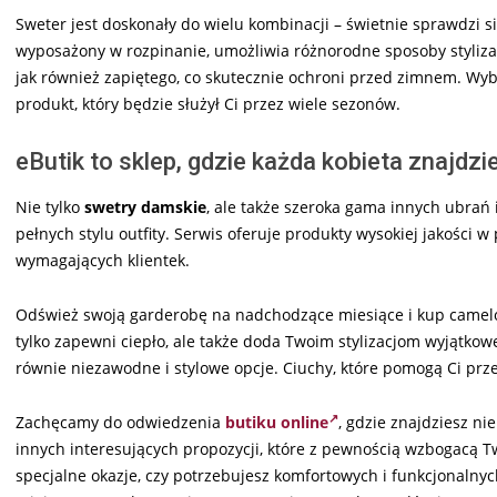
Sweter jest doskonały do wielu kombinacji – świetnie sprawdzi s
wyposażony w rozpinanie, umożliwia różnorodne sposoby stylizac
jak również zapiętego, co skutecznie ochroni przed zimnem. Wyb
produkt, który będzie służył Ci przez wiele sezonów.
eButik to sklep, gdzie każda kobieta znajdzie
Nie tylko
swetry damskie
, ale także szeroka gama innych ubrań 
pełnych stylu outfity. Serwis oferuje produkty wysokiej jakości 
wymagających klientek.
Odśwież swoją garderobę na nadchodzące miesiące i kup camelo
tylko zapewni ciepło, ale także doda Twoim stylizacjom wyjątkoweg
równie niezawodne i stylowe opcje. Ciuchy, które pomogą Ci prz
Zachęcamy do odwiedzenia
butiku online
, gdzie znajdziesz ni
innych interesujących propozycji, które z pewnością wzbogacą T
specjalne okazje, czy potrzebujesz komfortowych i funkcjonalnych