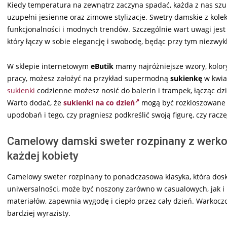
Kiedy temperatura na zewnątrz zaczyna spadać, każda z nas szuk
uzupełni jesienne oraz zimowe stylizacje. Swetry damskie z kolek
funkcjonalności i modnych trendów. Szczególnie wart uwagi jes
który łączy w sobie elegancję i swobodę, będąc przy tym niezwy
W sklepie internetowym
eButik
mamy najróżniejsze wzory, kolor
pracy, możesz założyć na przykład supermodną
sukienkę
w kwiat
sukienki
codzienne możesz nosić do balerin i trampek, łącząc dzi
Warto dodać, że
sukienki na co dzień
mogą być rozkloszowane 
upodobań i tego, czy pragniesz podkreślić swoją figurę, czy racz
Camelowy damski sweter rozpinany z werko
każdej kobiety
Camelowy sweter rozpinany to ponadczasowa klasyka, która doskon
uniwersalności, może być noszony zarówno w casualowych, jak i 
materiałów, zapewnia wygodę i ciepło przez cały dzień. Warkoczo
bardziej wyrazisty.