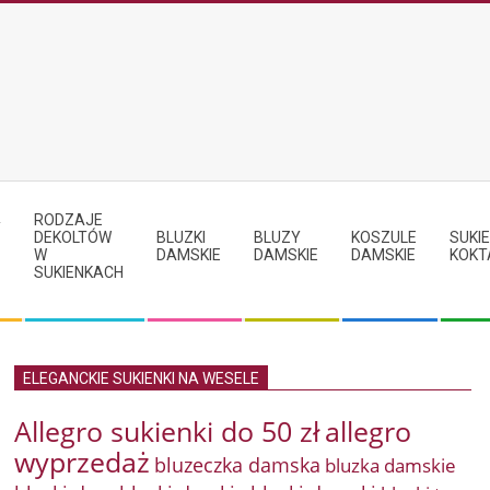
RODZAJE
Y
DEKOLTÓW
BLUZKI
BLUZY
KOSZULE
SUKIE
W
DAMSKIE
DAMSKIE
DAMSKIE
KOKT
SUKIENKACH
ELEGANCKIE SUKIENKI NA WESELE
Allegro sukienki do 50 zł
allegro
wyprzedaż
bluzeczka damska
bluzka damskie