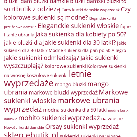
bluzki damkie
bluzki dam
bluzki damski
bluzki to
butik z odzieżą
Czy
50 zł
Carry kurtki damskie wyprzedaż
kolorowe sukienki są modne?
Eleganckie kurtki
Eleganckie sukienki włoskie
fajne
przejściowe damskie
Jaka sukienka dla kobiety po 50?
i tanie ubrania
Jakie sukienki dla 30 latki?
jakie bluzki dla
jakie
sukienki dl a 40 latki? Modne sukienki dla pań po 50 Allegro
Jakie sukienki odmładzają?
Jakie sukienki
wyszczuplają?
kolorowe sukienki
Kolorowe sukienki
letnie
na wiosnę
koszulowe sukienki
wyprzedaże
mango
mango bluzki
Markowe
ubrania
markowe bluzki wyprzedaż
markowe ubrania
sukienki włoskie
wyprzedaż
modna sukienka dla 50 latki
modne kurtki
mohito sukienki wyprzedaż
na wiosnę
damskie
Orsay sukienki wyprzedaż
Nowości kurtki damskie
sklep ebutik.pl
sukienki
sukienki na wiosnę