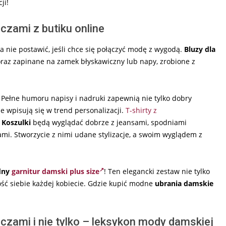
ji!
zami z butiku online
a nie postawić, jeśli chce się połączyć modę z wygodą.
Bluzy dla
raz zapinane na zamek błyskawiczny lub napy, zrobione z
 Pełne humoru napisy i nadruki zapewnią nie tylko dobry
e wpisują się w trend personalizacji.
T-shirty z
.
Koszulki
będą wyglądać dobrze z jeansami, spodniami
ami. Stworzycie z nimi udane stylizacje, a swoim wyglądem z
dny
garnitur damski plus size
! Ten elegancki zestaw nie tylko
ość siebie każdej kobiecie. Gdzie kupić modne
ubrania damskie
zami i nie tylko – leksykon mody damskiej