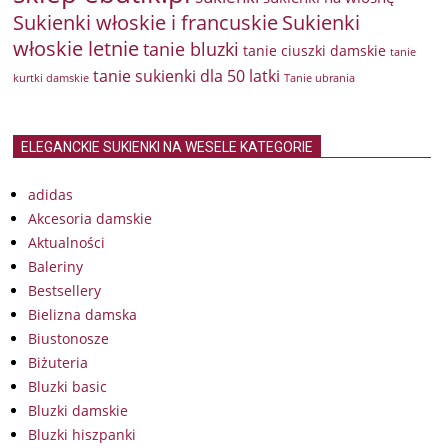
Sukienki włoskie i francuskie
Sukienki
włoskie letnie
tanie bluzki
tanie ciuszki damskie
tanie
tanie sukienki dla 50 latki
kurtki damskie
Tanie ubrania
ELEGANCKIE SUKIENKI NA WESELE KATEGORIE
adidas
Akcesoria damskie
Aktualności
Baleriny
Bestsellery
Bielizna damska
Biustonosze
Biżuteria
Bluzki basic
Bluzki damskie
Bluzki hiszpanki