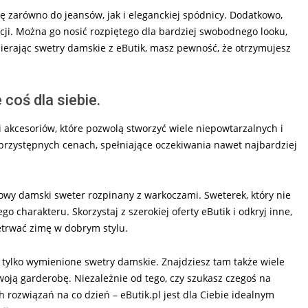
ię zarówno do jeansów, jak i eleganckiej spódnicy. Dodatkowo,
ji. Można go nosić rozpiętego dla bardziej swobodnego looku,
ierając swetry damskie z eButik, masz pewność, że otrzymujesz
 coś dla siebie.
i akcesoriów, które pozwolą stworzyć wiele niepowtarzalnych i
w przystępnych cenach, spełniające oczekiwania nawet najbardziej
wy damski sweter rozpinany z warkoczami. Sweterek, który nie
o charakteru. Skorzystaj z szerokiej oferty eButik i odkryj inne,
etrwać zimę w dobrym stylu.
e tylko wymienione swetry damskie. Znajdziesz tam także wiele
woją garderobę. Niezależnie od tego, czy szukasz czegoś na
 rozwiązań na co dzień – eButik.pl jest dla Ciebie idealnym