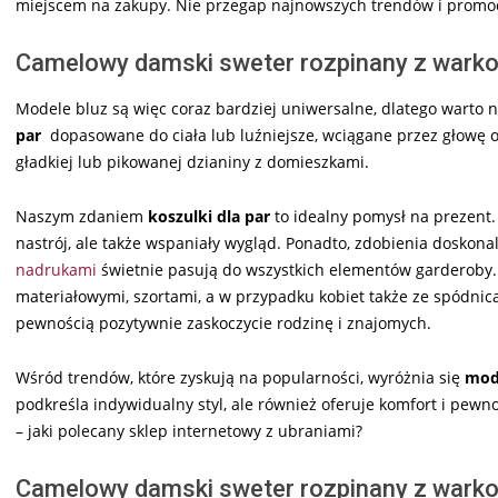
miejscem na zakupy. Nie przegap najnowszych trendów i promoc
Camelowy damski sweter rozpinany z warkoc
Modele bluz są więc coraz bardziej uniwersalne, dlatego warto n
par
dopasowane do ciała lub luźniejsze, wciągane przez głowę o
gładkiej lub pikowanej dzianiny z domieszkami.
Naszym zdaniem
koszulki dla par
to idealny pomysł na prezent.
nastrój, ale także wspaniały wygląd. Ponadto, zdobienia doskonal
nadrukami
świetnie pasują do wszystkich elementów garderoby
materiałowymi, szortami, a w przypadku kobiet także ze spódnic
pewnością pozytywnie zaskoczycie rodzinę i znajomych.
Wśród trendów, które zyskują na popularności, wyróżnia się
mo
podkreśla indywidualny styl, ale również oferuje komfort i pewn
– jaki polecany sklep internetowy z ubraniami?
Camelowy damski sweter rozpinany z warkoc