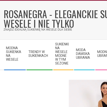
Skip
to
ROSANEGRA - ELEGANCKIE S
content
WESELE I NIE TYLKO
ZNAJDŹ IDEALNĄ SUKIENKĘ NA WESELE DLA SIEBIE
Secondary
SUKIENKI
Navigation
MODNA
NA
MODA
SUKIENKA
TRENDY W
WESELE
MODN
Menu
DAMSKA
NA
SUKIENKACH
MODNE
UBRA
UBRANIA
WESELE
W TYM
SEZONIE