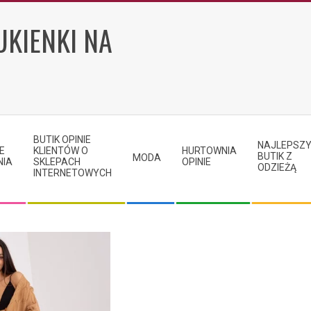
UKIENKI NA
BUTIK OPINIE
NAJLEPSZ
E
KLIENTÓW O
HURTOWNIA
BUTIK Z
MODA
NIA
SKLEPACH
OPINIE
ODZIEŻĄ
INTERNETOWYCH