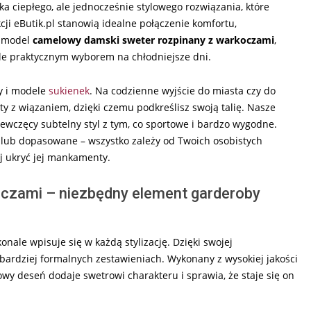
a ciepłego, ale jednocześnie stylowego rozwiązania, które
cji eButik.pl stanowią idealne połączenie komfortu,
t model
camelowy damski sweter rozpinany z warkoczami
,
kle praktycznym wyborem na chłodniejsze dni.
y i modele
sukienek
. Na codzienne wyjście do miasta czy do
y z wiązaniem, dzięki czemu podkreślisz swoją talię. Nasze
ewczęcy subtelny styl z tym, co sportowe i bardzo wygodne.
lub dopasowane – wszystko zależy od Twoich osobistych
ej ukryć jej mankamenty.
czami – niezbędny element garderoby
ale wpisuje się w każdą stylizację. Dzięki swojej
bardziej formalnych zestawieniach. Wykonany z wysokiej jakości
wy deseń dodaje swetrowi charakteru i sprawia, że staje się on