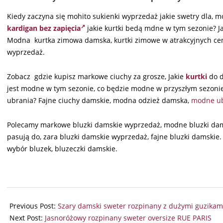
Kiedy zaczyna się mohito sukienki wyprzedaż jakie swetry dla, 
kardigan bez zapięcia
jakie kurtki bedą mdne w tym sezonie? Jak
Modna kurtka zimowa damska, kurtki zimowe w atrakcyjnych cen
wyprzedaż.
Zobacz gdzie kupisz markowe ciuchy za grosze, Jakie
kurtki
do d
jest modne w tym sezonie, co będzie modne w przyszłym sezonie
ubrania? Fajne ciuchy damskie, modna odzież damska,
modne ub
Polecamy markowe bluzki damskie wyprzedaż, modne bluzki damski
pasują do, zara bluzki damskie wyprzedaż, fajne bluzki damskie. 
wybór bluzek, bluzeczki damskie.
2025-
11-
Previous Post:
Szary damski sweter rozpinany z dużymi guzikam
05
Next Post:
Jasnoróżowy rozpinany sweter oversize RUE PARIS