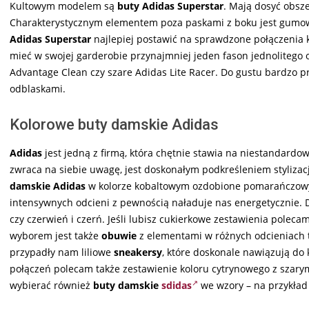
Kultowym modelem są
buty Adidas Superstar
. Mają dosyć obsz
Charakterystycznym elementem poza paskami z boku jest gumow
Adidas Superstar
najlepiej postawić na sprawdzone połączenia k
mieć w swojej garderobie przynajmniej jeden fason jednolitego
Advantage Clean czy szare Adidas Lite Racer. Do gustu bardzo p
odblaskami.
Kolorowe buty damskie Adidas
Adidas
jest jedną z firmą, która chętnie stawia na niestandardo
zwraca na siebie uwagę, jest doskonałym podkreśleniem styliza
damskie Adidas
w kolorze kobaltowym ozdobione pomarańczowym
intensywnych odcieni z pewnością naładuje nas energetycznie. Do
czy czerwień i czerń. Jeśli lubisz cukierkowe zestawienia poleca
wyborem jest także
obuwie
z elementami w różnych odcieniach 
przypadły nam liliowe
sneakersy
, które doskonale nawiązują do 
połączeń polecam także zestawienie koloru cytrynowego z szary
wybierać również
b
uty damskie
sdidas
we wzory – na przykład