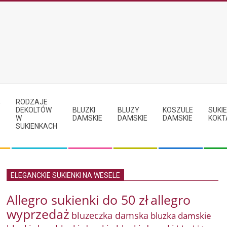
RODZAJE
Y
DEKOLTÓW
BLUZKI
BLUZY
KOSZULE
SUKIE
W
DAMSKIE
DAMSKIE
DAMSKIE
KOKT
SUKIENKACH
ELEGANCKIE SUKIENKI NA WESELE
Allegro sukienki do 50 zł
allegro
wyprzedaż
bluzeczka damska
bluzka damskie