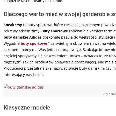
znajdźcie fason idealny dla siebie.
Dlaczego warto mieć w swojej garderobie s
Sneakersy
to buty sportowe, które cieszą się ogromnym powod
rok z wyjątkiem zimy.
Buty sportowe
zapewniają komfort termic
buty damskie Adidas
doskonale pasują do większości stylizacji 
Wygodne
buty sportowe
są świetnym obuwiem nawet na wielogo
zakupem mamy dla Was jedna cenną uwagę. Szukając butów nie og
częściej spotykamy się z określeniem unisex – oznacza to, że ubr
mężczyzn. Takich produktów pojawia się coraz więcej. Nie ma się
Producenci przestali na siłę nazywać swoje buty damskimi czy m
interesujący nas fason.
Buty dams
Klasyczne modele