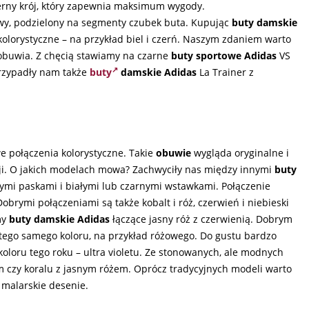
erny krój, który zapewnia maksimum wygody.
y, podzielony na segmenty czubek buta. Kupując
buty damskie
olorystyczne – na przykład biel i czerń. Naszym zdaniem warto
 obuwia. Z chęcią stawiamy na czarne
buty sportowe Adidas
VS
rzypadły nam także
buty
damskie Adidas
La Trainer z
we połączenia kolorystyczne. Takie
obuwie
wygląda oryginalne i
cji. O jakich modelach mowa? Zachwyciły nas między innymi
buty
i paskami i białymi lub czarnymi wstawkami. Połączenie
brymi połączeniami są także kobalt i róż, czerwień i niebieski
my
buty damskie Adidas
łączące jasny róż z czerwienią. Dobrym
tego samego koloru, na przykład różowego. Do gustu bardzo
koloru tego roku – ultra violetu. Ze stonowanych, ale modnych
m czy koralu z jasnym różem. Oprócz tradycyjnych modeli warto
 malarskie desenie.