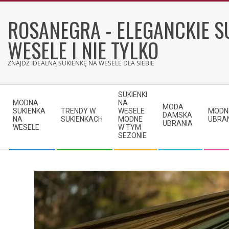
Skip
to
ROSANEGRA - ELEGANCKIE S
content
WESELE I NIE TYLKO
ZNAJDŹ IDEALNĄ SUKIENKĘ NA WESELE DLA SIEBIE
Secondary
SUKIENKI
Navigation
MODNA
NA
MODA
SUKIENKA
TRENDY W
WESELE
MODN
Menu
DAMSKA
NA
SUKIENKACH
MODNE
UBRA
UBRANIA
WESELE
W TYM
SEZONIE