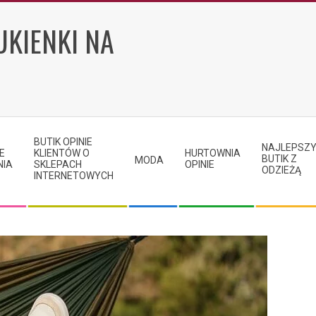
UKIENKI NA
BUTIK OPINIE
NAJLEPSZ
E
KLIENTÓW O
HURTOWNIA
BUTIK Z
MODA
NIA
SKLEPACH
OPINIE
ODZIEŻĄ
INTERNETOWYCH