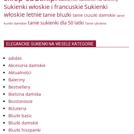
Sukienki włoskie i francuskie
Sukienki
włoskie letnie
tanie bluzki
tanie ciuszki damskie
tanie
tanie sukienki dla 50 latki
kurtki damskie
Tanie ubrania
ELEGANCKIE SUKIENKI NA WESELE KATEGORIE
adidas
Akcesoria damskie
Aktualności
Baleriny
Bestsellery
Bielizna damska
Biustonosze
Biżuteria
Bluzki basic
Bluzki damskie
Bluzki hiszpanki