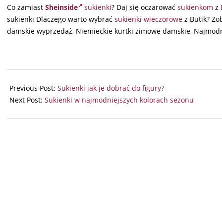
Co zamiast
Sheinside
sukienki
? Daj się oczarować
sukienkom
z
sukienki Dlaczego warto wybrać
sukienki wieczorowe
z Butik? Zo
damskie wyprzedaż, Niemieckie kurtki zimowe damskie, Najmodn
2026-
02-
Previous Post:
Sukienki jak je dobrać do figury?
15
Next Post:
Sukienki w najmodniejszych kolorach sezonu