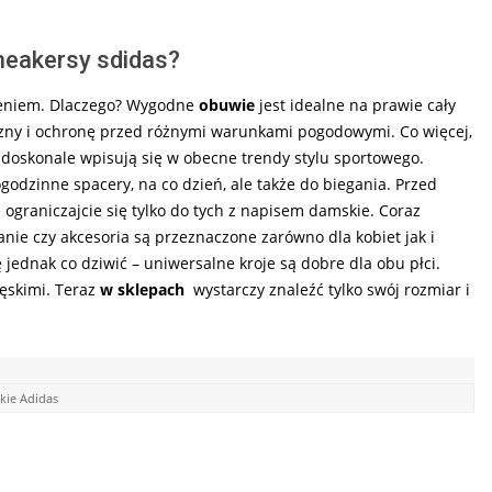
neakersy sdidas?
zeniem. Dlaczego? Wygodne
obuwie
jest idealne na prawie cały
zny i ochronę przed różnymi warunkami pogodowymi. Co więcej,
i doskonale wpisują się w obecne trendy stylu sportowego.
dzinne spacery, na co dzień, ale także do biegania. Przed
raniczajcie się tylko do tych z napisem damskie. Coraz
anie czy akcesoria są przeznaczone zarówno dla kobiet jak i
 jednak co dziwić – uniwersalne kroje są dobre dla obu płci.
ęskimi. Teraz
w sklepach
wystarczy znaleźć tylko swój rozmiar i
kie Adidas