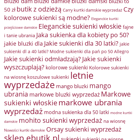
bluzki damkie
bluzki dam
bluzki damski
bluzki to
butik z odzieżą
Czy
50 zł
Carry kurtki damskie wyprzedaż
kolorowe sukienki są modne?
Eleganckie kurtki
Eleganckie sukienki włoskie
fajne
przejściowe damskie
Jaka sukienka dla kobiety po 50?
i tanie ubrania
Jakie sukienki dla 30 latki?
jakie bluzki dla
jakie
sukienki dl a 40 latki? Modne sukienki dla pań po 50 Allegro
Jakie sukienki odmładzają?
Jakie sukienki
wyszczuplają?
kolorowe sukienki
Kolorowe sukienki
letnie
na wiosnę
koszulowe sukienki
wyprzedaże
mango
mango bluzki
Markowe
ubrania
markowe bluzki wyprzedaż
markowe ubrania
sukienki włoskie
wyprzedaż
modna sukienka dla 50 latki
modne kurtki
mohito sukienki wyprzedaż
na wiosnę
damskie
Orsay sukienki wyprzedaż
Nowości kurtki damskie
sklep ebutik.pl
sukienki
sukienki na wiosnę