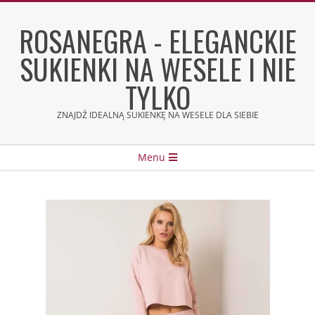
Skip
to
ROSANEGRA - ELEGANCKIE
content
SUKIENKI NA WESELE I NIE
TYLKO
ZNAJDŹ IDEALNĄ SUKIENKĘ NA WESELE DLA SIEBIE
Secondary
Menu
Navigation
Menu