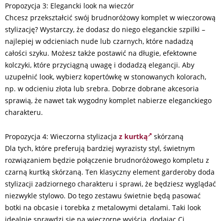
Propozycja 3: Elegancki look na wieczór
Chcesz przekształcić swój brudnoróżowy komplet w wieczorową
stylizację? Wystarczy, że dodasz do niego eleganckie szpilki –
najlepiej w odcieniach nude lub czarnych, które nadadzą
całości szyku. Możesz także postawić na długie, efektowne
kolczyki, które przyciągną uwagę i dodadzą elegancji. Aby
uzupełnić look, wybierz kopertówkę w stonowanych kolorach,
np. w odcieniu złota lub srebra. Dobrze dobrane akcesoria
sprawią, że nawet tak wygodny komplet nabierze eleganckiego
charakteru.
Propozycja 4: Wieczorna stylizacja
z kurtką
skórzaną
Dla tych, które preferują bardziej wyrazisty styl, świetnym
rozwiązaniem będzie połączenie brudnoróżowego kompletu z
czarną kurtką skórzaną. Ten klasyczny element garderoby doda
stylizacji zadziornego charakteru i sprawi, że będziesz wyglądać
niezwykle stylowo. Do tego zestawu świetnie będą pasować
botki na obcasie i torebka z metalowymi detalami. Taki look
idealnie sprawdzi się na wieczorne wyjścia, dodając Ci