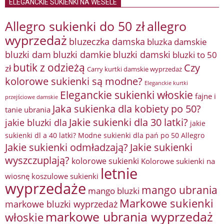
ELEGANCKIE SUKIENKI NA WESELE
Allegro sukienki do 50 zł
allegro
wyprzedaż
bluzeczka damska
bluzka damskie
bluzki damkie
bluzki dam
bluzki damski
bluzki to 50
butik z odzieżą
Czy
zł
Carry kurtki damskie wyprzedaż
kolorowe sukienki są modne?
Eleganckie kurtki
Eleganckie sukienki włoskie
fajne i
przejściowe damskie
Jaka sukienka dla kobiety po 50?
tanie ubrania
Jakie sukienki dla 30 latki?
jakie bluzki dla
jakie
sukienki dl a 40 latki? Modne sukienki dla pań po 50 Allegro
Jakie sukienki odmładzają?
Jakie sukienki
wyszczuplają?
kolorowe sukienki
Kolorowe sukienki na
letnie
wiosnę
koszulowe sukienki
wyprzedaże
mango ubrania
mango bluzki
Markowe sukienki
markowe bluzki wyprzedaż
markowe ubrania wyprzedaż
włoskie