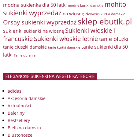
mohito
modna sukienka dla 50 latki
modne kurtki damskie
sukienki wyprzedaż
na wiosnę
Nowości kurtki damskie
sklep ebutik.pl
Orsay sukienki wyprzedaż
Sukienki włoskie i
sukienki
sukienki na wiosnę
francuskie
Sukienki włoskie letnie
tanie bluzki
tanie sukienki dla 50
tanie ciuszki damskie
tanie kurtki damskie
latki
Tanie ubrania
ELEGANCKIE SUKIENKI NA WESELE KATEGORIE
adidas
Akcesoria damskie
Aktualności
Baleriny
Bestsellery
Bielizna damska
Biustonosze