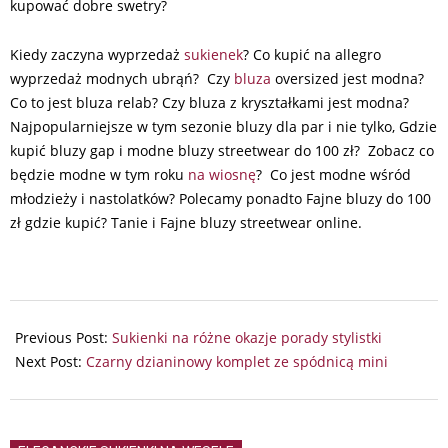
kupować dobre swetry?
Kiedy zaczyna wyprzedaż
sukienek
? Co kupić na allegro
wyprzedaż modnych ubrąń? Czy
bluza
oversized jest modna?
Co to jest bluza relab? Czy bluza z kryształkami jest modna?
Najpopularniejsze w tym sezonie bluzy dla par i nie tylko, Gdzie
kupić bluzy gap i modne bluzy streetwear do 100 zł? Zobacz co
będzie modne w tym roku
na wiosnę
? Co jest modne wśród
młodzieży i nastolatków? Polecamy ponadto Fajne bluzy do 100
zł gdzie kupić? Tanie i Fajne bluzy streetwear online.
2024-
10-
Previous Post:
Sukienki na różne okazje porady stylistki
15
Next Post:
Czarny dzianinowy komplet ze spódnicą mini