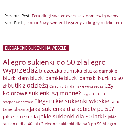
2024-
07-
Previous Post:
Ecru długi sweter oversize z domieszką wełny
18
Next Post:
Jasnobeżowy sweter klasyczny z okrągłym dekoltem
ELEGANCKIE SUKIENKI NA WESELE
Allegro sukienki do 50 zł
allegro
wyprzedaż
bluzeczka damska
bluzka damskie
bluzki damkie
bluzki dam
bluzki damski
bluzki to 50
butik z odzieżą
Czy
zł
Carry kurtki damskie wyprzedaż
kolorowe sukienki są modne?
Eleganckie kurtki
Eleganckie sukienki włoskie
fajne i
przejściowe damskie
Jaka sukienka dla kobiety po 50?
tanie ubrania
Jakie sukienki dla 30 latki?
jakie bluzki dla
jakie
sukienki dl a 40 latki? Modne sukienki dla pań po 50 Allegro