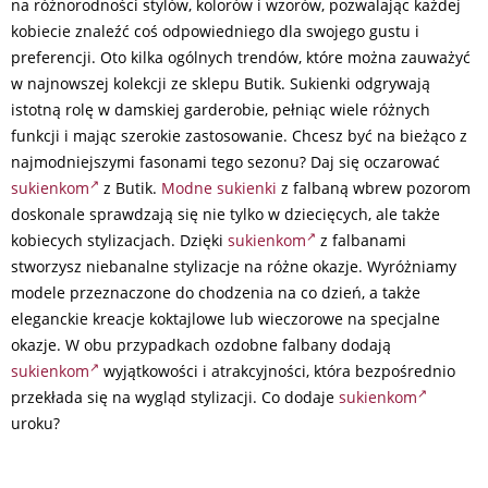
na różnorodności stylów, kolorów i wzorów, pozwalając każdej
kobiecie znaleźć coś odpowiedniego dla swojego gustu i
preferencji. Oto kilka ogólnych trendów, które można zauważyć
w najnowszej kolekcji ze sklepu Butik. Sukienki odgrywają
istotną rolę w damskiej garderobie, pełniąc wiele różnych
funkcji i mając szerokie zastosowanie. Chcesz być na bieżąco z
najmodniejszymi fasonami tego sezonu? Daj się oczarować
sukienkom
z Butik.
Modne sukienki
z falbaną wbrew pozorom
doskonale sprawdzają się nie tylko w dziecięcych, ale także
kobiecych stylizacjach. Dzięki
sukienkom
z falbanami
stworzysz niebanalne stylizacje na różne okazje. Wyróżniamy
modele przeznaczone do chodzenia na co dzień, a także
eleganckie kreacje koktajlowe lub wieczorowe na specjalne
okazje. W obu przypadkach ozdobne falbany dodają
sukienkom
wyjątkowości i atrakcyjności, która bezpośrednio
przekłada się na wygląd stylizacji. Co dodaje
sukienkom
uroku?