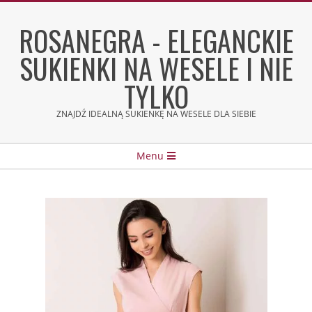
Skip
to
ROSANEGRA - ELEGANCKIE
content
SUKIENKI NA WESELE I NIE
TYLKO
ZNAJDŹ IDEALNĄ SUKIENKĘ NA WESELE DLA SIEBIE
Secondary
Menu
Navigation
Menu