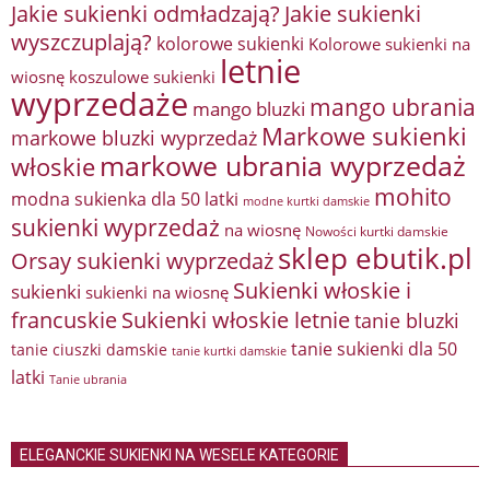
Jakie sukienki odmładzają?
Jakie sukienki
wyszczuplają?
kolorowe sukienki
Kolorowe sukienki na
letnie
wiosnę
koszulowe sukienki
wyprzedaże
mango ubrania
mango bluzki
Markowe sukienki
markowe bluzki wyprzedaż
markowe ubrania wyprzedaż
włoskie
mohito
modna sukienka dla 50 latki
modne kurtki damskie
sukienki wyprzedaż
na wiosnę
Nowości kurtki damskie
sklep ebutik.pl
Orsay sukienki wyprzedaż
Sukienki włoskie i
sukienki
sukienki na wiosnę
francuskie
Sukienki włoskie letnie
tanie bluzki
tanie sukienki dla 50
tanie ciuszki damskie
tanie kurtki damskie
latki
Tanie ubrania
ELEGANCKIE SUKIENKI NA WESELE KATEGORIE