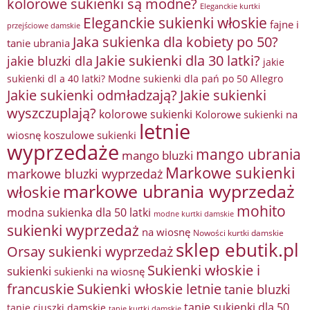
kolorowe sukienki są modne?
Eleganckie kurtki
Eleganckie sukienki włoskie
fajne i
przejściowe damskie
Jaka sukienka dla kobiety po 50?
tanie ubrania
Jakie sukienki dla 30 latki?
jakie bluzki dla
jakie
sukienki dl a 40 latki? Modne sukienki dla pań po 50 Allegro
Jakie sukienki odmładzają?
Jakie sukienki
wyszczuplają?
kolorowe sukienki
Kolorowe sukienki na
letnie
wiosnę
koszulowe sukienki
wyprzedaże
mango ubrania
mango bluzki
Markowe sukienki
markowe bluzki wyprzedaż
markowe ubrania wyprzedaż
włoskie
mohito
modna sukienka dla 50 latki
modne kurtki damskie
sukienki wyprzedaż
na wiosnę
Nowości kurtki damskie
sklep ebutik.pl
Orsay sukienki wyprzedaż
Sukienki włoskie i
sukienki
sukienki na wiosnę
francuskie
Sukienki włoskie letnie
tanie bluzki
tanie sukienki dla 50
tanie ciuszki damskie
tanie kurtki damskie