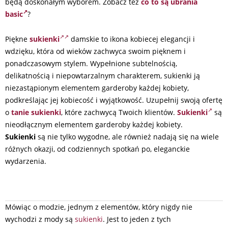
będą doskonałym wyborem. Zobacz też
co to są ubrania
basic
?
Piękne
sukienki
damskie to ikona kobiecej elegancji i
wdzięku, która od wieków zachwyca swoim pięknem i
ponadczasowym stylem. Wypełnione subtelnością,
delikatnością i niepowtarzalnym charakterem, sukienki ją
niezastąpionym elementem garderoby każdej kobiety,
podkreślając jej kobiecość i wyjątkowość. Uzupełnij swoją ofertę
o
tanie sukienki
, które zachwycą Twoich klientów.
Sukienki
są
nieodłącznym elementem garderoby każdej kobiety.
Sukienki
są nie tylko wygodne, ale również nadają się na wiele
różnych okazji, od codziennych spotkań po, eleganckie
wydarzenia.
2025-
Mówiąc o modzie, jednym z elementów, który nigdy nie
03-
wychodzi z mody są
sukienki
. Jest to jeden z tych