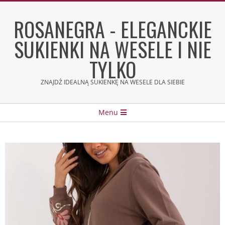
Skip
to
ROSANEGRA - ELEGANCKIE
content
SUKIENKI NA WESELE I NIE
TYLKO
ZNAJDŹ IDEALNĄ SUKIENKĘ NA WESELE DLA SIEBIE
Secondary
Menu
Navigation
Menu