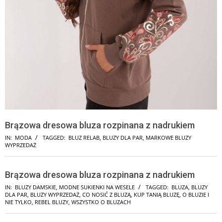
Brązowa dresowa bluza rozpinana z nadrukiem
IN:
MODA
TAGGED:
BLUZ RELAB
,
BLUZY DLA PAR
,
MARKOWE BLUZY
WYPRZEDAŻ
Brązowa dresowa bluza rozpinana z nadrukiem
IN:
BLUZY DAMSKIE
,
MODNE SUKIENKI NA WESELE
TAGGED:
BLUZA
,
BLUZY
DLA PAR
,
BLUZY WYPRZEDAŻ
,
CO NOSIĆ Z BLUZĄ
,
KUP TANIĄ BLUZĘ
,
O BLUZIE I
NIE TYLKO
,
REBEL BLUZY
,
WSZYSTKO O BLUZACH