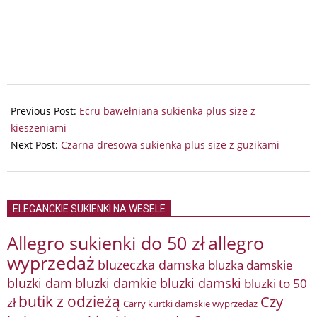
2024-
06-
Previous Post:
Ecru bawełniana sukienka plus size z
06
kieszeniami
Next Post:
Czarna dresowa sukienka plus size z guzikami
ELEGANCKIE SUKIENKI NA WESELE
Allegro sukienki do 50 zł
allegro
wyprzedaż
bluzeczka damska
bluzka damskie
bluzki damkie
bluzki dam
bluzki damski
bluzki to 50
butik z odzieżą
Czy
zł
Carry kurtki damskie wyprzedaż