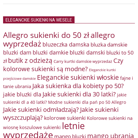
ELEGANCKIE SUKIENKI NA WESELE
Allegro sukienki do 50 zł
allegro
wyprzedaż
bluzeczka damska
bluzka damskie
bluzki damkie
bluzki dam
bluzki damski
bluzki to 50
butik z odzieżą
Czy
zł
Carry kurtki damskie wyprzedaż
kolorowe sukienki są modne?
Eleganckie kurtki
Eleganckie sukienki włoskie
fajne i
przejściowe damskie
Jaka sukienka dla kobiety po 50?
tanie ubrania
Jakie sukienki dla 30 latki?
jakie bluzki dla
jakie
sukienki dl a 40 latki? Modne sukienki dla pań po 50 Allegro
Jakie sukienki odmładzają?
Jakie sukienki
wyszczuplają?
kolorowe sukienki
Kolorowe sukienki na
letnie
wiosnę
koszulowe sukienki
wyprzedaże
mango ubrania
mango bluzki