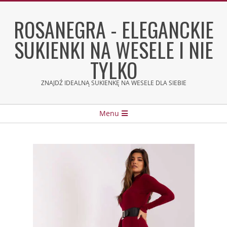
Skip
to
ROSANEGRA - ELEGANCKIE
content
SUKIENKI NA WESELE I NIE
TYLKO
ZNAJDŹ IDEALNĄ SUKIENKĘ NA WESELE DLA SIEBIE
Secondary
Menu
Navigation
Menu