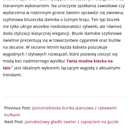
starannym wykonaniem. Na uroczyste spotkania zawodowe czy
wydarzenia w rodzinnym gronie świetni sprawdzi się zwiewna,
szyfonowa bluzeczka damska o luźnym kroju. Ten typ bluzek
nie tylko ukryje wszelkie niedoskonałości sylwetki, ale również
doda stylizacji klasycznej elegancji. Bluzki damskie szyfonowe
świetnie prezentują się w towarzystwie cygaretek oraz butów
na obcasie. W sezonie letnim każda kobieta poszukuje
wygodnych i stylowych rozwiązań, które pozwolą cieszyć się
modą bez nadmiernego wysiłku!
Tania modna kiecka na
lato
jest idealnym wyborem, łączącym wygodę z aktualnymi
trendami.
2024-
07-
Previous Post:
Jasnoniebieska kurtka jeansowa z rękawami
25
bufkami
Next Post:
Jasnobeżowy gładki sweter z zapięciem na guziki