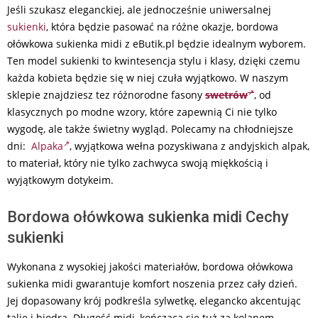
Jeśli szukasz eleganckiej, ale jednocześnie uniwersalnej
sukienki
, która będzie pasować na różne okazje, bordowa
ołówkowa sukienka midi z eButik.pl będzie idealnym wyborem.
Ten model sukienki to kwintesencja stylu i klasy, dzięki czemu
każda kobieta będzie się w niej czuła wyjątkowo. W naszym
sklepie znajdziesz tez różnorodne fasony
swetrów
, od
klasycznych po modne wzory, które zapewnią Ci nie tylko
wygodę, ale także świetny wygląd. Polecamy na chłodniejsze
dni:
Alpaka
, wyjątkowa wełna pozyskiwana z andyjskich alpak,
to materiał, który nie tylko zachwyca swoją miękkością i
wyjątkowym dotykeim.
Bordowa ołówkowa sukienka midi Cechy
sukienki
Wykonana z wysokiej jakości materiałów, bordowa ołówkowa
sukienka midi gwarantuje komfort noszenia przez cały dzień.
Jej dopasowany krój podkreśla sylwetkę, elegancko akcentując
talię i biodra. Długość midi, kończąca się tuż za kolanem,