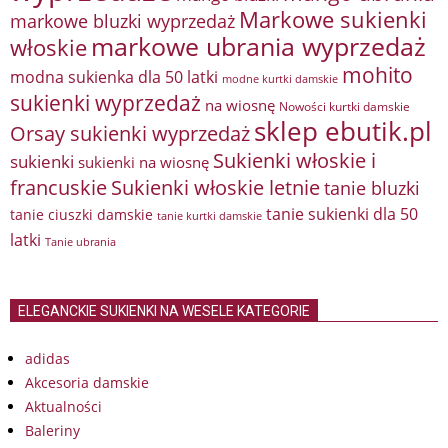
Markowe sukienki
markowe bluzki wyprzedaż
markowe ubrania wyprzedaż
włoskie
mohito
modna sukienka dla 50 latki
modne kurtki damskie
sukienki wyprzedaż
na wiosnę
Nowości kurtki damskie
sklep ebutik.pl
Orsay sukienki wyprzedaż
Sukienki włoskie i
sukienki
sukienki na wiosnę
francuskie
Sukienki włoskie letnie
tanie bluzki
tanie sukienki dla 50
tanie ciuszki damskie
tanie kurtki damskie
latki
Tanie ubrania
ELEGANCKIE SUKIENKI NA WESELE KATEGORIE
adidas
Akcesoria damskie
Aktualności
Baleriny