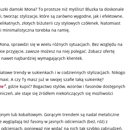
luzki damski Mona? To prostsze niż myślisz! Bluzka ta doskonale
 tworząc stylizacje, które są zarówno wygodne, jak i efektowne.
elikatnych, złotych biżuterii czy stylowych czółenek. Natomiast
i minimalistyczna torebka na ramię.
Mona, sprawdzi się w wielu różnych sytuacjach. Bez względu na
nckie przyjęcie, zawsze możesz na niej polegać. Zobacz ofertę
ia nawet najbardziej wymagających klientek.
atowe trendy w sukienkach i w codziennych stylizacjach. Nikogo
axi. A czy Ty masz już w swojej szafie taką sukienkę?
ze
, gdzie kupić? Bogactwo stylów, wzorów i fasonów dostępnych
niczeń, ale staje się źródłem niekończących się możliwości
onym lub kobaltowym. Gorącym trendem są nadal metaliczne
 wyglądają też fasony w jasnych odcieniach (beż, róż) z
 odcieniach, ponieważ nie widać na nich tak szybko zabrudzeń,