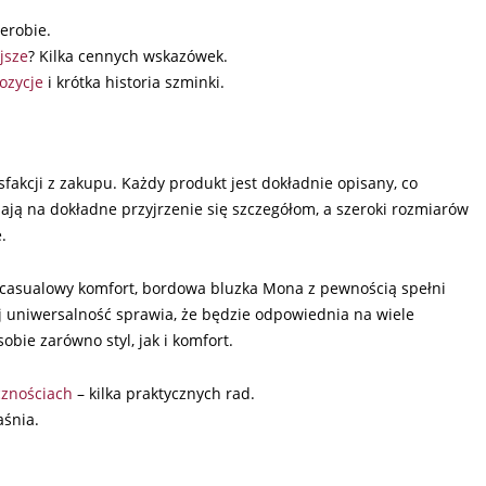
erobie.
jsze
? Kilka cennych wskazówek.
ozycje
i krótka historia szminki.
fakcji z zakupu. Każdy produkt jest dokładnie opisany, co
ają na dokładne przyjrzenie się szczegółom, a szeroki rozmiarów
.
eż casualowy komfort, bordowa bluzka Mona z pewnością spełni
 jej uniwersalność sprawia, że będzie odpowiednia na wiele
obie zarówno styl, jak i komfort.
cznościach
– kilka praktycznych rad.
aśnia.