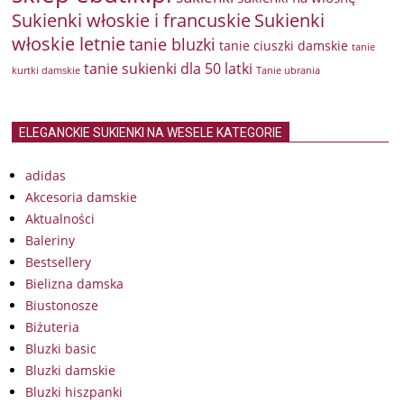
Sukienki włoskie i francuskie
Sukienki
włoskie letnie
tanie bluzki
tanie ciuszki damskie
tanie
tanie sukienki dla 50 latki
kurtki damskie
Tanie ubrania
ELEGANCKIE SUKIENKI NA WESELE KATEGORIE
adidas
Akcesoria damskie
Aktualności
Baleriny
Bestsellery
Bielizna damska
Biustonosze
Biżuteria
Bluzki basic
Bluzki damskie
Bluzki hiszpanki