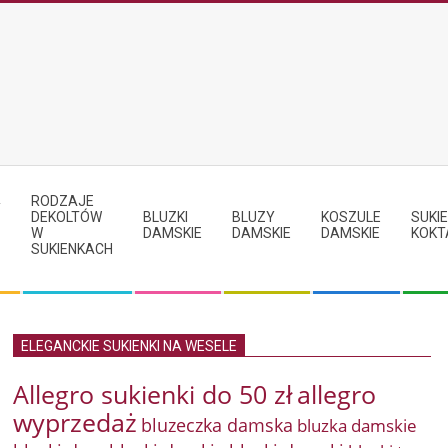
RODZAJE
Y
DEKOLTÓW
BLUZKI
BLUZY
KOSZULE
SUKIE
W
DAMSKIE
DAMSKIE
DAMSKIE
KOKT
SUKIENKACH
ELEGANCKIE SUKIENKI NA WESELE
Allegro sukienki do 50 zł
allegro
wyprzedaż
bluzeczka damska
bluzka damskie