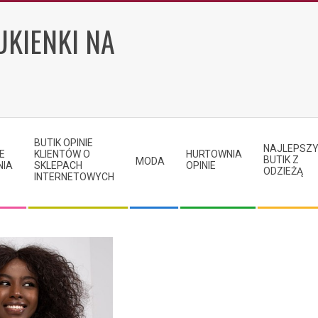
UKIENKI NA
BUTIK OPINIE
NAJLEPSZ
E
KLIENTÓW O
HURTOWNIA
BUTIK Z
MODA
NIA
SKLEPACH
OPINIE
ODZIEŻĄ
INTERNETOWYCH