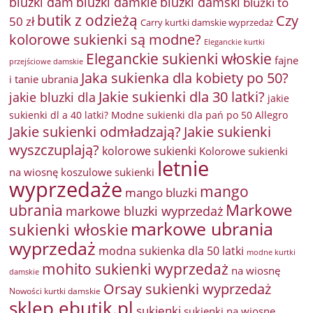
bluzki damkie
bluzki dam
bluzki damski
bluzki to
butik z odzieżą
Czy
50 zł
Carry kurtki damskie wyprzedaż
kolorowe sukienki są modne?
Eleganckie kurtki
Eleganckie sukienki włoskie
fajne
przejściowe damskie
Jaka sukienka dla kobiety po 50?
i tanie ubrania
Jakie sukienki dla 30 latki?
jakie bluzki dla
jakie
sukienki dl a 40 latki? Modne sukienki dla pań po 50 Allegro
Jakie sukienki odmładzają?
Jakie sukienki
wyszczuplają?
kolorowe sukienki
Kolorowe sukienki
letnie
na wiosnę
koszulowe sukienki
wyprzedaże
mango
mango bluzki
Markowe
ubrania
markowe bluzki wyprzedaż
markowe ubrania
sukienki włoskie
wyprzedaż
modna sukienka dla 50 latki
modne kurtki
mohito sukienki wyprzedaż
na wiosnę
damskie
Orsay sukienki wyprzedaż
Nowości kurtki damskie
sklep ebutik.pl
sukienki
sukienki na wiosnę