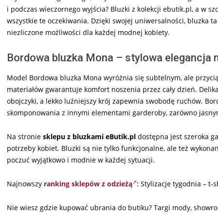
i podczas wieczornego wyjścia? Bluzki z kolekcji ebutik.pl, a w 
wszystkie te oczekiwania. Dzięki swojej uniwersalności, bluzka t
niezliczone możliwości dla każdej modnej kobiety.
Bordowa bluzka Mona – stylowa elegancja 
Model Bordowa bluzka Mona wyróżnia się subtelnym, ale przyci
materiałów gwarantuje komfort noszenia przez cały dzień. Delikatn
obojczyki, a lekko luźniejszy krój zapewnia swobodę ruchów. Bor
skomponowania z innymi elementami garderoby, zarówno jasnymi
Na stronie
sklepu z bluzkami eButik.pl
dostępna jest szeroka 
potrzeby kobiet. Bluzki są nie tylko funkcjonalne, ale też wykona
poczuć wyjątkowo i modnie w każdej sytuacji.
Najnowszy
ranking sklepów z odzieżą
: Stylizacje tygodnia – t-
Nie wiesz gdzie kupować ubrania do butiku? Targi mody, showr