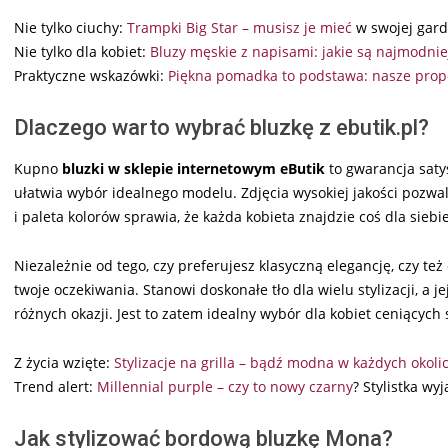
Nie tylko ciuchy:
Trampki Big Star – musisz je mieć
w swojej gard
Nie tylko dla kobiet:
Bluzy męskie z napisami: jakie są najmodnie
Praktyczne wskazówki:
Piękna pomadka to podstawa: nasze prop
Dlaczego warto wybrać bluzkę z ebutik.pl?
Kupno
bluzki w sklepie internetowym eButik
to gwarancja satys
ułatwia wybór idealnego modelu. Zdjęcia wysokiej jakości pozwal
i paleta kolorów sprawia, że każda kobieta znajdzie coś dla siebie
Niezależnie od tego, czy preferujesz klasyczną elegancję, czy t
twoje oczekiwania. Stanowi doskonałe tło dla wielu stylizacji, a
różnych okazji. Jest to zatem idealny wybór dla kobiet ceniących s
Z życia wzięte:
Stylizacje na grilla – bądź modna w każdych okoli
Trend alert:
Millennial purple – czy to nowy czarny
? Stylistka wyj
Jak stylizować bordową bluzkę Mona?