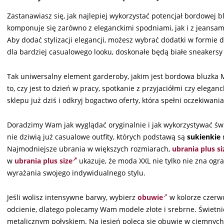
Zastanawiasz się, jak najlepiej wykorzystać potencjał bordowej b
komponuje się zarówno z eleganckimi spodniami, jak i z jeansami,
Aby dodać stylizacji elegancji, możesz wybrać dodatki w formie d
dla bardziej casualowego looku, doskonałe będą białe sneakersy 
Tak uniwersalny element garderoby, jakim jest bordowa bluzka 
to, czy jest to dzień w pracy, spotkanie z przyjaciółmi czy elega
sklepu już dziś i odkryj bogactwo oferty, która spełni oczekiwan
Doradzimy Wam jak wyglądać oryginalnie i jak wykorzystywać świ
nie dziwią już casualowe outfity, których podstawą są
sukienkie
m
Najmodniejsze ubrania w większych rozmiarach,
ubrania plus si
w
ubrania plus size
ukazuje, że moda XXL nie tylko nie zna ogra
wyrażania swojego indywidualnego stylu.
Jeśli wolisz intensywne barwy, wybierz
obuwie
w kolorze czerw
odcienie, dlatego polecamy Wam modele złote i srebrne. Świetnie
metalicznym połyskiem. Na jesień poleca się obuwie w ciemnych