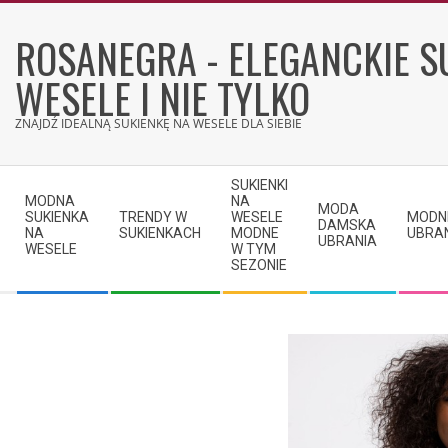
Skip
to
ROSANEGRA - ELEGANCKIE S
content
WESELE I NIE TYLKO
ZNAJDŹ IDEALNĄ SUKIENKĘ NA WESELE DLA SIEBIE
Secondary
SUKIENKI
Navigation
MODNA
NA
MODA
SUKIENKA
TRENDY W
WESELE
MODN
Menu
DAMSKA
NA
SUKIENKACH
MODNE
UBRA
UBRANIA
WESELE
W TYM
SEZONIE