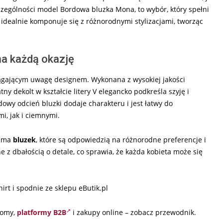
szczególności model Bordowa bluzka Mona, to wybór, który spełni
a idealnie komponuje się z różnorodnymi stylizacjami, tworząc
na każdą okazję
ągającym uwagę designem. Wykonana z wysokiej jakości
y dekolt w kształcie litery V elegancko podkreśla szyję i
dowy odcień bluzki dodaje charakteru i jest łatwy do
, jak i ciemnymi.
gama
bluzek
, które są odpowiedzią na różnorodne preferencje i
ne z dbałością o detale, co sprawia, że każda kobieta może się
shirt i spodnie ze sklepu eButik.pl
oomy,
platformy B2B
i zakupy online – zobacz przewodnik.