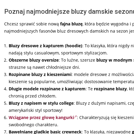
Poznaj najmodniejsze bluzy damskie sezonu
Chcesz sprawić sobie nową
fajna bluzę
, która będzie wygodna i
najmodniejszych fasonów bluz dresowych damskich na sezon jes
Bluzy dresowe z kapturem (hoodie)
: To klasyka, która nigdy
nadają stylu casualowym, sportowym stylizacjom.
Obszerne bluzy oversize
: To luźne, szersze
bluzy w modnym 
straszne są nawet chłodniejsze dni.
Rozpinane bluzy z kieszeniami
: modele dresowe z możliwośc
kieszenie są popularne, umożliwiając dostosowanie temperatu
Długie modele rozpinane z kapturem
: Te
rozpinane bluzy
, k
chronią przed chłodem.
Bluzy z napisem w stylu college
: Bluzy z dużymi napisami, cz
amerykański styl sportowy!
Wciągane przez głowę kangurki
: Charakteryzują się kieszen
swobodnego charakteru.
Bawełniane gładkie basic crewneck
: To klasyka, niezawodne
g