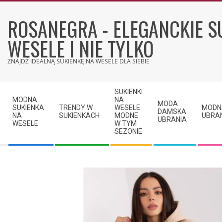
Skip
to
ROSANEGRA - ELEGANCKIE S
content
WESELE I NIE TYLKO
ZNAJDŹ IDEALNĄ SUKIENKĘ NA WESELE DLA SIEBIE
Secondary
SUKIENKI
Navigation
MODNA
NA
MODA
SUKIENKA
TRENDY W
WESELE
MODN
Menu
DAMSKA
NA
SUKIENKACH
MODNE
UBRA
UBRANIA
WESELE
W TYM
SEZONIE