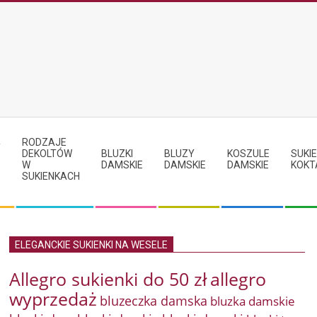
RODZAJE
Y
DEKOLTÓW
BLUZKI
BLUZY
KOSZULE
SUKIE
W
DAMSKIE
DAMSKIE
DAMSKIE
KOKT
SUKIENKACH
ELEGANCKIE SUKIENKI NA WESELE
Allegro sukienki do 50 zł
allegro
wyprzedaż
bluzeczka damska
bluzka damskie