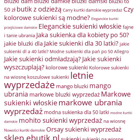
bluzki damkie
bluzki dam
bluzki damski
bluzki to
butik z odzieżą
Czy
50 zł
Carry kurtki damskie wyprzedaż
kolorowe sukienki są modne?
Eleganckie kurtki
Eleganckie sukienki włoskie
fajne
przejściowe damskie
Jaka sukienka dla kobiety po 50?
i tanie ubrania
Jakie sukienki dla 30 latki?
jakie bluzki dla
jakie
sukienki dl a 40 latki? Modne sukienki dla pań po 50 Allegro
Jakie sukienki odmładzają?
Jakie sukienki
wyszczuplają?
kolorowe sukienki
Kolorowe sukienki
letnie
na wiosnę
koszulowe sukienki
wyprzedaże
mango
mango bluzki
Markowe
ubrania
markowe bluzki wyprzedaż
markowe ubrania
sukienki włoskie
wyprzedaż
modna sukienka dla 50 latki
modne kurtki
mohito sukienki wyprzedaż
na wiosnę
damskie
Orsay sukienki wyprzedaż
Nowości kurtki damskie
sklep ebutik.pl
sukienki
sukienki na wiosnę