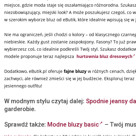
miejsce, gdzie moda staje się oszałamiająco różnorodna. Szukas
niezobowiązujący, miejski look? A może poszukujesz czegoś, co
w szerokim wyborze bluz od eButik, które idealnie wpisują się w 
Nie ma ograniczeń, jeśli chodzi o kolory – od klasycznego czarn
niebieskie. Każdy gust zostanie zaspokojony. Fasony? To już praw
wybierzesz coś, co idealnie podkreśli Twój styl. Szukasz dodat
modele proponuje teraz najlepsza
hurtownia bluz dresowych
Dodatkowo, eButik.pl oferuje
fajne
bluzy
w różnych cenach, dzięk
zachwyci, ale również zmieści się w jej budżecie. Eksploruj teraz
jesiennego outfitu!
W modnym stylu czytaj dalej:
Spodnie jeansy d
garderobie.
Sprawdź także:
Modne bluzy basic
– Twój must