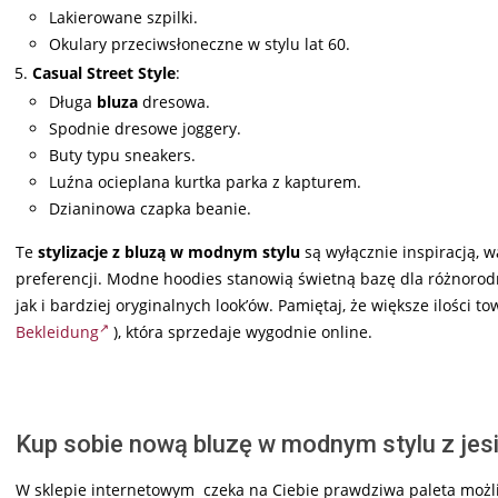
Lakierowane szpilki.
Okulary przeciwsłoneczne w stylu lat 60.
Casual Street Style
:
Długa
bluza
dresowa.
Spodnie dresowe joggery.
Buty typu sneakers.
Luźna ocieplana kurtka parka z kapturem.
Dzianinowa czapka beanie.
Te
stylizacje z bluzą w modnym stylu
są wyłącznie inspiracją, w
preferencji. Modne hoodies stanowią świetną bazę dla różnorod
jak i bardziej oryginalnych look’ów. Pamiętaj, że większe ilości 
Bekleidung
), która sprzedaje wygodnie online.
Kup sobie nową bluzę w modnym stylu z jesie
W sklepie internetowym czeka na Ciebie prawdziwa paleta możliw