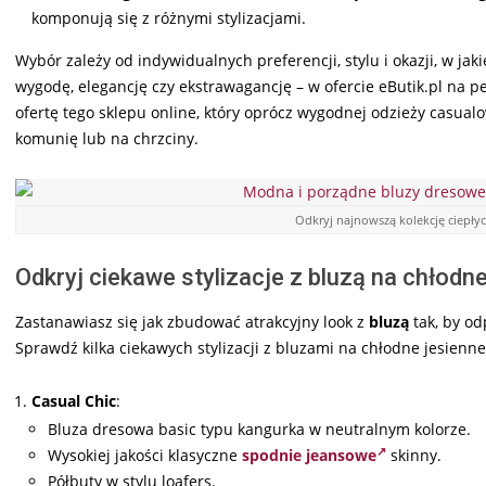
komponują się z różnymi stylizacjami.
Wybór zależy od indywidualnych preferencji, stylu i okazji, w ja
wygodę, elegancję czy ekstrawagancję – w ofercie eButik.pl na 
ofertę tego sklepu online, który oprócz wygodnej odzieży casualo
komunię lub na chrzciny.
Odkryj najnowszą kolekcję ciepł
Odkryj ciekawe stylizacje z bluzą na chłodne
Zastanawiasz się jak zbudować atrakcyjny look z
bluzą
tak, by od
Sprawdź kilka ciekawych stylizacji z bluzami na chłodne jesienn
Casual Chic
:
Bluza dresowa basic typu kangurka w neutralnym kolorze.
Wysokiej jakości klasyczne
spodnie jeansowe
skinny.
Półbuty w stylu loafers.