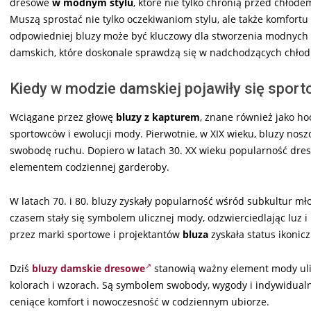
dresowe
w modnym stylu
, które nie tylko chronią przed chłode
Muszą sprostać nie tylko oczekiwaniom stylu, ale także komfort
odpowiedniej bluzy może być kluczowy dla stworzenia modnych i
damskich, które doskonale sprawdzą się w nadchodzących chłod
Kiedy w modzie damskiej pojawiły się sport
Wciągane przez głowę
bluzy z kapturem
, znane również jako ho
sportowców i ewolucji mody. Pierwotnie, w XIX wieku, bluzy nos
swobodę ruchu. Dopiero w latach 30. XX wieku popularność dresó
elementem codziennej garderoby.
W latach 70. i 80. bluzy zyskały popularność wśród subkultur mł
czasem stały się symbolem ulicznej mody, odzwierciedlając luz i
przez marki sportowe i projektantów
bluza
zyskała status ikonicz
Dziś
bluzy damskie dresowe
stanowią ważny element mody ulic
kolorach i wzorach. Są symbolem swobody, wygody i indywidualn
ceniące komfort i nowoczesność w codziennym ubiorze.