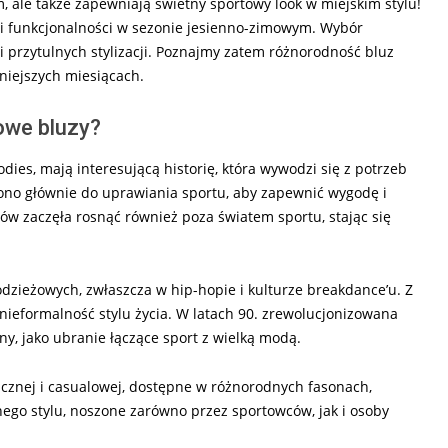
m, ale także zapewniają świetny sportowy look w miejskim stylu!
u i funkcjonalności w sezonie jesienno-zimowym. Wybór
 przytulnych stylizacji. Poznajmy zatem różnorodność bluz
niejszych miesiącach.
owe bluzy?
odies, mają interesującą historię, która wywodzi się z potrzeb
zono głównie do uprawiania sportu, aby zapewnić wygodę i
w zaczęła rosnąć również poza światem sportu, stając się
odzieżowych, zwłaszcza w hip-hopie i kulturze breakdance’u. Z
 nieformalność stylu życia. W latach 90. zrewolucjonizowana
ny, jako ubranie łączące sport z wielką modą.
znej i casualowej, dostępne w różnorodnych fasonach,
ego stylu, noszone zarówno przez sportowców, jak i osoby