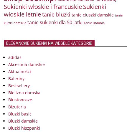
Sukienki włoskie i francuskie
Sukienki
włoskie letnie
tanie bluzki
tanie ciuszki damskie
tanie
tanie sukienki dla 50 latki
kurtki damskie
Tanie ubrania
ELEGANCKIE SUKIENKI NA WESELE KATEGORIE
adidas
Akcesoria damskie
Aktualności
Baleriny
Bestsellery
Bielizna damska
Biustonosze
Biżuteria
Bluzki basic
Bluzki damskie
Bluzki hiszpanki