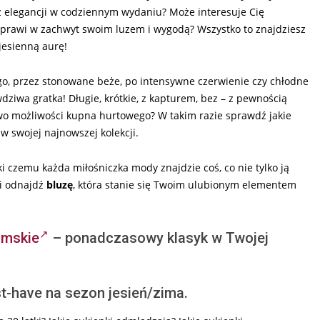
z elegancji w codziennym wydaniu? Może interesuje Cię
 wprawi w zachwyt swoim luzem i wygodą? Wszystko to znajdziesz
jesienną aurę!
ego, przez stonowane beże, po intensywne czerwienie czy chłodne
dziwa gratka! Długie, krótkie, z kapturem, bez – z pewnością
kowo możliwości kupna hurtowego? W takim razie sprawdź jakie
w swojej najnowszej kolekcji.
i czemu każda miłośniczka mody znajdzie coś, co nie tylko ją
 i odnajdź
bluzę
, która stanie się Twoim ulubionym elementem
amskie
– ponadczasowy klasyk w Twojej
-have na sezon jesień/zima.