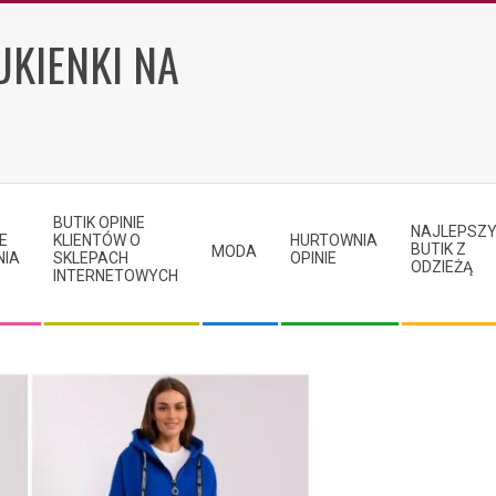
UKIENKI NA
BUTIK OPINIE
NAJLEPSZ
E
KLIENTÓW O
HURTOWNIA
BUTIK Z
MODA
NIA
SKLEPACH
OPINIE
ODZIEŻĄ
INTERNETOWYCH