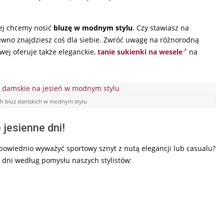
kiej chcemy nosić
bluzę w modnym stylu
. Czy stawiasz na
pewno znajdziesz coś dla siebie. Zwróć uwagę na różnorodną
wej oferuje także eleganckie,
tanie sukienki na wesele
na
ych bluz damskich w modnym stylu
 jesienne dni!
powiednio wyważyć sportowy sznyt z nutą elegancji lub casualu?
e dni według pomysłu naszych stylistów: