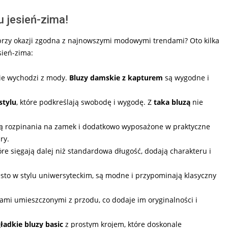
 jesień-zima!
 przy okazji zgodna z najnowszymi modowymi trendami? Oto kilka
ień-zima:
 nie wychodzi z mody.
Bluzy damskie z kapturem
są wygodne i
stylu
, które podkreślają swobodę i wygodę. Z
taka bluzą
nie
ią rozpinania na zamek i dodatkowo wyposażone w praktyczne
ry.
tóre sięgają dalej niż standardowa długość, dodają charakteru i
ęsto w stylu uniwersyteckim, są modne i przypominają klasyczny
iami umieszczonymi z przodu, co dodaje im oryginalności i
ładkie bluzy basic
z prostym krojem, które doskonale