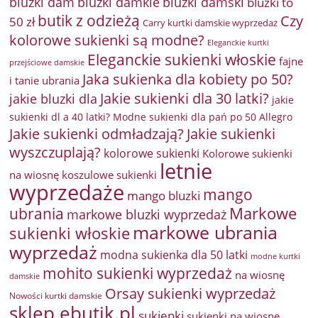
bluzki damkie
bluzki dam
bluzki damski
bluzki to
butik z odzieżą
Czy
50 zł
Carry kurtki damskie wyprzedaż
kolorowe sukienki są modne?
Eleganckie kurtki
Eleganckie sukienki włoskie
fajne
przejściowe damskie
Jaka sukienka dla kobiety po 50?
i tanie ubrania
Jakie sukienki dla 30 latki?
jakie bluzki dla
jakie
sukienki dl a 40 latki? Modne sukienki dla pań po 50 Allegro
Jakie sukienki odmładzają?
Jakie sukienki
wyszczuplają?
kolorowe sukienki
Kolorowe sukienki
letnie
na wiosnę
koszulowe sukienki
wyprzedaże
mango
mango bluzki
Markowe
ubrania
markowe bluzki wyprzedaż
markowe ubrania
sukienki włoskie
wyprzedaż
modna sukienka dla 50 latki
modne kurtki
mohito sukienki wyprzedaż
na wiosnę
damskie
Orsay sukienki wyprzedaż
Nowości kurtki damskie
sklep ebutik.pl
sukienki
sukienki na wiosnę