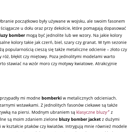
Ubranie początkowo były używane w wojsku, ale swoim fasonem
i ściągacze u dołu oraz przy dekolcie, które pomagają dopasować
luzy bomber
mogą być jednolite lub we wzory. Na jakie kolory
e kolory takie jak czerń, biel, szary czy granat. W tym sezonie
popularnością cieszą się także metaliczne odcienie – złoto czy
y róż, błękit czy miętowy. Poza jednolitymi modelami warto
to stawiać na wzór moro czy motywy kwiatowe. Atrakcyjnie
j przypadły mi modne
bomberki
w metalicznych odcieniach.
zarnymi wstawkami. Z jednolitych fasonów ciekawe są także
szywką na piersi. Modnym ubraniem są
klasyczne bluzy
z
alne są moim zdaniem zielone
bluzy bomber jacket
z dużymi
i w kształcie ptaków czy kwiatów. Intrygują mnie również modele