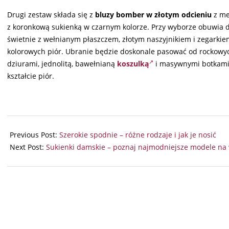
Drugi zestaw składa się z
bluzy bomber w złotym odcieniu
z me
z koronkową sukienką w czarnym kolorze. Przy wyborze obuwia d
świetnie z wełnianym płaszczem, złotym naszyjnikiem i zegarkie
kolorowych piór. Ubranie będzie doskonale pasować od rockowych s
dziurami, jednolitą, bawełnianą
koszulką
i masywnymi botkami 
kształcie piór.
2026-
03-
Previous Post:
Szerokie spodnie – różne rodzaje i jak je nosić
18
Next Post:
Sukienki damskie – poznaj najmodniejsze modele na 