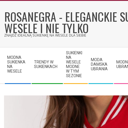
Skip
to
ROSANEGRA - ELEGANCKIE S
content
WESELE I NIE TYLKO
ZNAJDŹ IDEALNĄ SUKIENKĘ NA WESELE DLA SIEBIE
Secondary
SUKIENKI
Navigation
MODNA
NA
MODA
SUKIENKA
TRENDY W
WESELE
MODN
Menu
DAMSKA
NA
SUKIENKACH
MODNE
UBRA
UBRANIA
WESELE
W TYM
SEZONIE