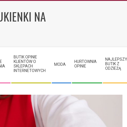
UKIENKI NA
BUTIK OPINIE
NAJLEPSZ
E
KLIENTÓW O
HURTOWNIA
BUTIK Z
MODA
NIA
SKLEPACH
OPINIE
ODZIEŻĄ
INTERNETOWYCH