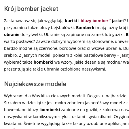
Krój bomber jacket
Zastanawiasz się jak wyglądają
kurtki
i
bluzy bomber
jacket
? 
przypomina także bluzy bejsbolówki.
Bomberki
mają luźny krój 
ubranie
do sylwetki. Ubranie są zapinane na zamek lub guziki.
B
warto postawić? Zawsze dobrym wyborem są stonowane, uniwersaln
bardzo modne są czerwone, bordowe oraz oliwkowe ubrania. Dużą 
srebro. Z jasnych modeli polecam z kolei pastelowe barwy – jasn
wybierać także
bomberki
we wzory. Jakie desenie są modne? War
prezentują się także ubrania ozdobione naszywkami.
Najciekawsze modele
Wybrałam dla Was kilka ciekawych modeli. Do gustu najbardzie
Strzałem w dziesiątkę jest moim zdaniem jasnoróżowy model z c
bawełniane bluzy
bomberki
zapinane na guziki, z kolorową na
naszywkami w komiksowym stylu – ustami i gwiazdkami. Orygin
kwiatami. Świetnie wyglądają także fasony ozdobione aplikacjam