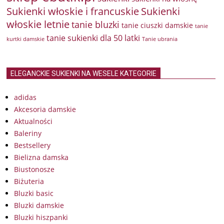
Sukienki włoskie i francuskie
Sukienki
włoskie letnie
tanie bluzki
tanie ciuszki damskie
tanie
tanie sukienki dla 50 latki
kurtki damskie
Tanie ubrania
ELEGANCKIE SUKIENKI NA WESELE KATEGORIE
adidas
Akcesoria damskie
Aktualności
Baleriny
Bestsellery
Bielizna damska
Biustonosze
Biżuteria
Bluzki basic
Bluzki damskie
Bluzki hiszpanki