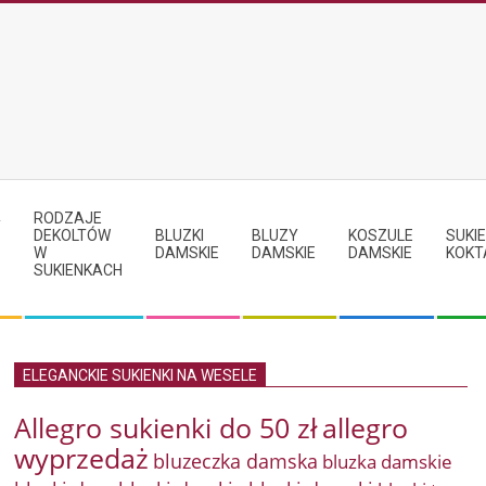
RODZAJE
Y
DEKOLTÓW
BLUZKI
BLUZY
KOSZULE
SUKIE
W
DAMSKIE
DAMSKIE
DAMSKIE
KOKT
SUKIENKACH
ELEGANCKIE SUKIENKI NA WESELE
Allegro sukienki do 50 zł
allegro
wyprzedaż
bluzeczka damska
bluzka damskie