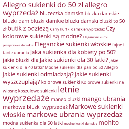
Allegro sukienki do 50 zł
allegro
wyprzedaż
bluzeczka damska
bluzka damskie
bluzki damkie
bluzki dam
bluzki damski
bluzki to 50
butik z odzieżą
Czy
zł
Carry kurtki damskie wyprzedaż
kolorowe sukienki są modne?
Eleganckie kurtki
Eleganckie sukienki włoskie
fajne i
przejściowe damskie
Jaka sukienka dla kobiety po 50?
tanie ubrania
Jakie sukienki dla 30 latki?
jakie bluzki dla
jakie
sukienki dl a 40 latki? Modne sukienki dla pań po 50 Allegro
Jakie sukienki odmładzają?
Jakie sukienki
wyszczuplają?
kolorowe sukienki
Kolorowe sukienki na
letnie
wiosnę
koszulowe sukienki
wyprzedaże
mango ubrania
mango bluzki
Markowe sukienki
markowe bluzki wyprzedaż
markowe ubrania wyprzedaż
włoskie
mohito
modna sukienka dla 50 latki
modne kurtki damskie