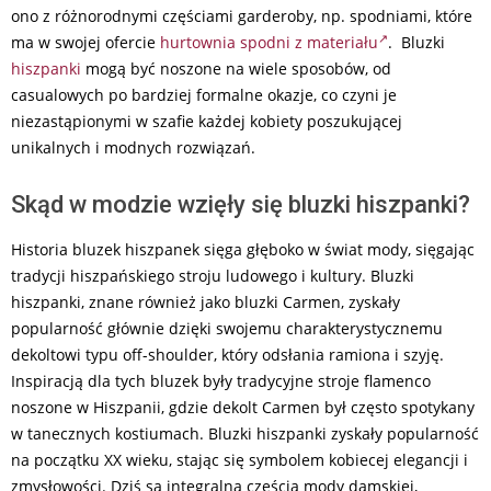
ono z różnorodnymi częściami garderoby, np. spodniami, które
ma w swojej ofercie
hurtownia spodni z materiału
. Bluzki
hiszpanki
mogą być noszone na wiele sposobów, od
casualowych po bardziej formalne okazje, co czyni je
niezastąpionymi w szafie każdej kobiety poszukującej
unikalnych i modnych rozwiązań.
Skąd w modzie wzięły się bluzki hiszpanki?
Historia bluzek hiszpanek sięga głęboko w świat mody, sięgając
tradycji hiszpańskiego stroju ludowego i kultury. Bluzki
hiszpanki, znane również jako bluzki Carmen, zyskały
popularność głównie dzięki swojemu charakterystycznemu
dekoltowi typu off-shoulder, który odsłania ramiona i szyję.
Inspiracją dla tych bluzek były tradycyjne stroje flamenco
noszone w Hiszpanii, gdzie dekolt Carmen był często spotykany
w tanecznych kostiumach. Bluzki hiszpanki zyskały popularność
na początku XX wieku, stając się symbolem kobiecej elegancji i
zmysłowości. Dziś są integralną częścią mody damskiej,