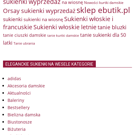
sukienki wyprzedaż
na wiosnę
Nowości kurtki damskie
sklep ebutik.pl
Orsay sukienki wyprzedaż
Sukienki włoskie i
sukienki
sukienki na wiosnę
francuskie
Sukienki włoskie letnie
tanie bluzki
tanie sukienki dla 50
tanie ciuszki damskie
tanie kurtki damskie
latki
Tanie ubrania
ELEGANCKIE SUKIENKI NA WESELE KATEGORIE
adidas
Akcesoria damskie
Aktualności
Baleriny
Bestsellery
Bielizna damska
Biustonosze
Biżuteria