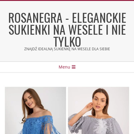
Skip
to
ROSANEGRA - ELEGANCKIE
content
SUKIENKI NA WESELE I NIE
TYLKO
ZNAJDŹ IDEALNĄ SUKIENKĘ NA WESELE DLA SIEBIE
Secondary
Menu
Navigation
Menu