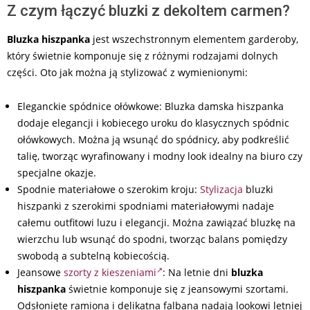
Z czym łączyć bluzki z dekoltem carmen?
Bluzka hiszpanka
jest wszechstronnym elementem garderoby,
który świetnie komponuje się z różnymi rodzajami dolnych
części. Oto jak można ją stylizować z wymienionymi:
Eleganckie spódnice ołówkowe: Bluzka damska hiszpanka
dodaje elegancji i kobiecego uroku do klasycznych spódnic
ołówkowych. Można ją wsunąć do spódnicy, aby podkreślić
talię, tworząc wyrafinowany i modny look idealny na biuro czy
specjalne okazje.
Spodnie materiałowe o szerokim kroju:
Stylizacja
bluzki
hiszpanki z szerokimi spodniami materiałowymi nadaje
całemu outfitowi luzu i elegancji. Można zawiązać bluzkę na
wierzchu lub wsunąć do spodni, tworząc balans pomiędzy
swobodą a subtelną kobiecością.
Jeansowe
szorty z kieszeniami
: Na letnie dni
bluzka
hiszpanka
świetnie komponuje się z jeansowymi szortami.
Odsłonięte ramiona i delikatna falbana nadają lookowi letniej