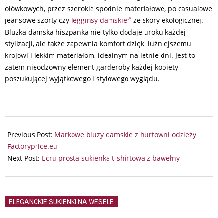
ołówkowych, przez szerokie spodnie materiałowe, po casualowe
jeansowe szorty czy
legginsy damskie
ze skóry ekologicznej.
Bluzka damska hiszpanka nie tylko dodaje uroku każdej
stylizacji, ale także zapewnia komfort dzięki luźniejszemu
krojowi i lekkim materiałom, idealnym na letnie dni. Jest to
zatem nieodzowny element garderoby każdej kobiety
poszukującej wyjątkowego i stylowego wyglądu.
2024-
07-
Previous Post:
Markowe bluzy damskie z hurtowni odzieży
09
Factoryprice.eu
Next Post:
Ecru prosta sukienka t-shirtowa z bawełny
ELEGANCKIE SUKIENKI NA WESELE