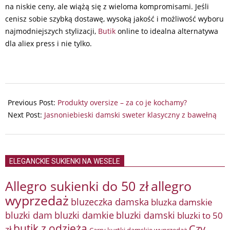
na niskie ceny, ale wiążą się z wieloma kompromisami. Jeśli
cenisz sobie szybką dostawę, wysoką jakość i możliwość wyboru
najmodniejszych stylizacji,
Butik
online to idealna alternatywa
dla aliex press i nie tylko.
2025-
10-
Previous Post:
Produkty oversize – za co je kochamy?
27
Next Post:
Jasnoniebieski damski sweter klasyczny z bawełną
ELEGANCKIE SUKIENKI NA WESELE
Allegro sukienki do 50 zł
allegro
wyprzedaż
bluzeczka damska
bluzka damskie
bluzki damkie
bluzki dam
bluzki damski
bluzki to 50
butik z odzieżą
Czy
zł