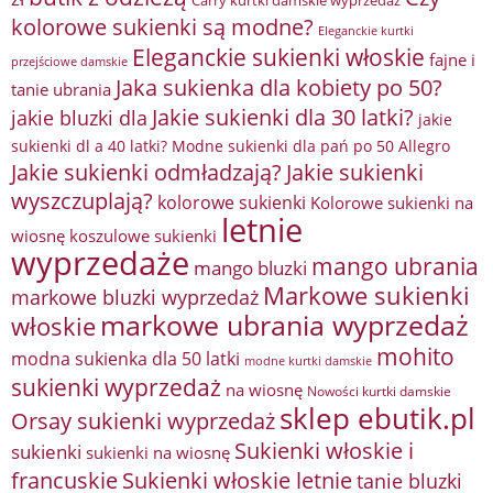
Carry kurtki damskie wyprzedaż
kolorowe sukienki są modne?
Eleganckie kurtki
Eleganckie sukienki włoskie
fajne i
przejściowe damskie
Jaka sukienka dla kobiety po 50?
tanie ubrania
Jakie sukienki dla 30 latki?
jakie bluzki dla
jakie
sukienki dl a 40 latki? Modne sukienki dla pań po 50 Allegro
Jakie sukienki odmładzają?
Jakie sukienki
wyszczuplają?
kolorowe sukienki
Kolorowe sukienki na
letnie
wiosnę
koszulowe sukienki
wyprzedaże
mango ubrania
mango bluzki
Markowe sukienki
markowe bluzki wyprzedaż
markowe ubrania wyprzedaż
włoskie
mohito
modna sukienka dla 50 latki
modne kurtki damskie
sukienki wyprzedaż
na wiosnę
Nowości kurtki damskie
sklep ebutik.pl
Orsay sukienki wyprzedaż
Sukienki włoskie i
sukienki
sukienki na wiosnę
francuskie
Sukienki włoskie letnie
tanie bluzki