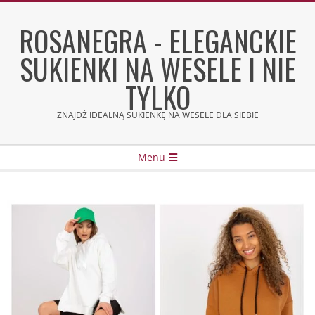
Skip
to
ROSANEGRA - ELEGANCKIE
content
SUKIENKI NA WESELE I NIE
TYLKO
ZNAJDŹ IDEALNĄ SUKIENKĘ NA WESELE DLA SIEBIE
Secondary
Menu
Navigation
Menu