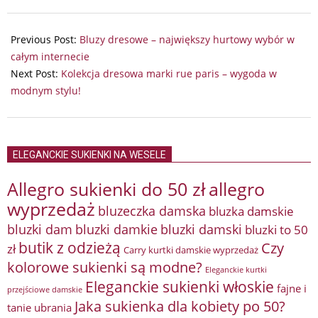
2025-
08-
Previous Post:
Bluzy dresowe – największy hurtowy wybór w
22
całym internecie
Next Post:
Kolekcja dresowa marki rue paris – wygoda w
modnym stylu!
ELEGANCKIE SUKIENKI NA WESELE
Allegro sukienki do 50 zł
allegro
wyprzedaż
bluzeczka damska
bluzka damskie
bluzki damkie
bluzki dam
bluzki damski
bluzki to 50
butik z odzieżą
Czy
zł
Carry kurtki damskie wyprzedaż
kolorowe sukienki są modne?
Eleganckie kurtki
Eleganckie sukienki włoskie
fajne i
przejściowe damskie
Jaka sukienka dla kobiety po 50?
tanie ubrania