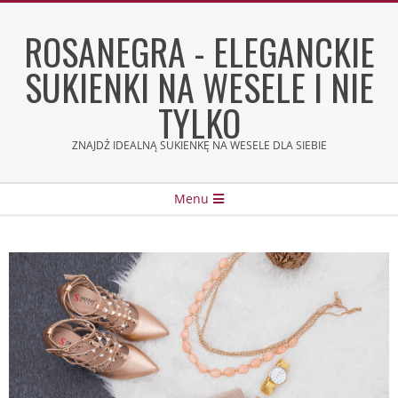
Skip
to
ROSANEGRA - ELEGANCKIE
content
SUKIENKI NA WESELE I NIE
TYLKO
ZNAJDŹ IDEALNĄ SUKIENKĘ NA WESELE DLA SIEBIE
Secondary
Menu
Navigation
Menu