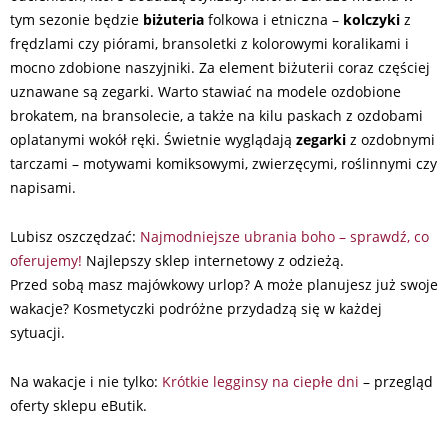
tym sezonie będzie
biżuteria
folkowa i etniczna –
kolczyki
z
frędzlami czy piórami, bransoletki z kolorowymi koralikami i
mocno zdobione naszyjniki. Za element biżuterii coraz częściej
uznawane są zegarki. Warto stawiać na modele ozdobione
brokatem, na bransolecie, a także na kilu paskach z ozdobami
oplatanymi wokół ręki. Świetnie wyglądają
zegarki
z ozdobnymi
tarczami – motywami komiksowymi, zwierzęcymi, roślinnymi czy
napisami.
Lubisz oszczędzać:
Najmodniejsze ubrania boho – sprawdź, co
oferujemy!
Najlepszy sklep internetowy z odzieżą.
Przed sobą masz majówkowy urlop? A może planujesz już swoje
wakacje? Kosmetyczki podróżne przydadzą się w każdej
sytuacji.
Na wakacje i nie tylko:
Krótkie legginsy na ciepłe dni
– przegląd
oferty sklepu eButik.