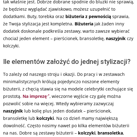
tak właśnie jest. Dobrze dobrane spodnie do bluzki nie sprawią,
że będziesz wyglądać zjawiskowo, możesz uzupełnić to
dodatkami. Buty, torebka oraz
biżuteria z pewnością
sprawia,
że Twoja stylizacja jest kompletna.
Biżuteria
jak żaden inny
dodatek doskonale podkreśla zestawy, warto zawsze wybierać
chociaż jeden element – pierścionek, bransoletkę,
naszyjnik
czy
kolczyki.
Ile elementów założyć do jednej stylizacji?
To zależy od naszego stroju i okazji. Do pracy i w zestawach
minimalistycznych królują pojedynczo noszone elementy
biżuterii, z chęcią stawia się na modele celebrytki cechujące się
prostotą.
Na imprezę
, wieczorne wyjście czy galę można
pozwolić sobie na więcej. Wtedy wybieramy zazwyczaj
naszyjnik
lub kolię plus jeden dodatek – pierścionek,
bransoletkę lub
kolczyki
. Na co dzień mamy największą
dowolność. Często nosimy nawet po kilka elementów biżuterii
na nas. Dobre są zestawy biżuterii –
kolczyki
,
bransoletka
,