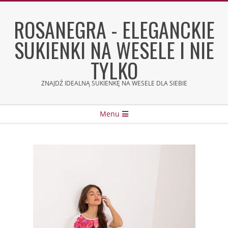
Skip
to
ROSANEGRA - ELEGANCKIE
content
SUKIENKI NA WESELE I NIE
TYLKO
ZNAJDŹ IDEALNĄ SUKIENKĘ NA WESELE DLA SIEBIE
Secondary
Menu
Navigation
Menu