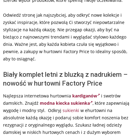
szeroki wybór produktów, które spełnią Twoje oczekiwania.
Odwiedź stronę jak najszybciej, aby odkryć nowe kolekcje i
zyskać inspiracje, które pozwolą Ci stworzyć niepowtarzalne
stylizacje na każdą okazję. Nie przegap okazji, aby być na
bieżąco z najnowszymi trendami i wyglądać stylowo każdego
dnia. Ważne jest, aby każda kobieta czuła się wyjątkowo i
pewnie, a zakupy w hurtowni Factory Price to idealny sposób,
aby to osiągnąć.
Biały komplet letni z bluzką z nadrukiem –
nowość w hurtowni Factory Price
Najlepsza internetowa hurtownia
kardiganów
i swetrów
damskich. Znajdź
modna kiecka sukienka
, które zapewniają
wygodę i modny styl. Odkryj
sukienki
w ehurtowni na
absolutnie każdą okazję i podaruj sobie komfort noszenia bez
rezygnacji z oryginalnego wyglądu. Szukasz ładnej odzieży
damskiej w niskich hurtowych cenach i z dużym wyborem