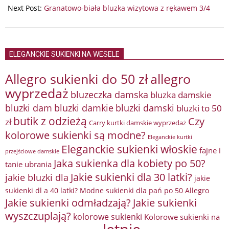
Next Post:
Granatowo-biała bluzka wizytowa z rękawem 3/4
ELEGANCKIE SUKIENKI NA WESELE
Allegro sukienki do 50 zł
allegro
wyprzedaż
bluzeczka damska
bluzka damskie
bluzki damkie
bluzki dam
bluzki damski
bluzki to 50
butik z odzieżą
Czy
zł
Carry kurtki damskie wyprzedaż
kolorowe sukienki są modne?
Eleganckie kurtki
Eleganckie sukienki włoskie
fajne i
przejściowe damskie
Jaka sukienka dla kobiety po 50?
tanie ubrania
Jakie sukienki dla 30 latki?
jakie bluzki dla
jakie
sukienki dl a 40 latki? Modne sukienki dla pań po 50 Allegro
Jakie sukienki odmładzają?
Jakie sukienki
wyszczuplają?
kolorowe sukienki
Kolorowe sukienki na