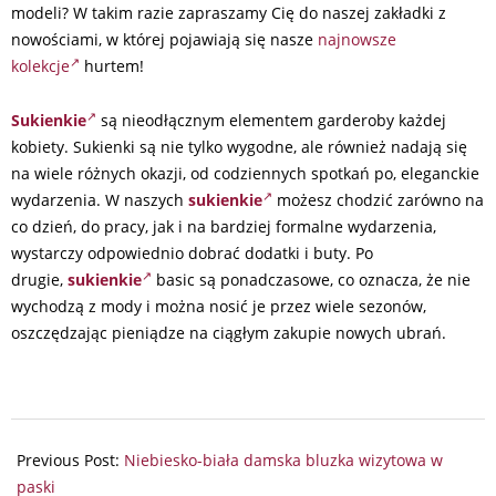
modeli? W takim razie zapraszamy Cię do naszej zakładki z
nowościami, w której pojawiają się nasze
najnowsze
kolekcje
hurtem!
Sukienkie
są nieodłącznym elementem garderoby każdej
kobiety. Sukienki są nie tylko wygodne, ale również nadają się
na wiele różnych okazji, od codziennych spotkań po, eleganckie
wydarzenia. W naszych
sukienkie
możesz chodzić zarówno na
co dzień, do pracy, jak i na bardziej formalne wydarzenia,
wystarczy odpowiednio dobrać dodatki i buty. Po
drugie,
sukienkie
basic są ponadczasowe, co oznacza, że nie
wychodzą z mody i można nosić je przez wiele sezonów,
oszczędzając pieniądze na ciągłym zakupie nowych ubrań.
2024-
07-
Previous Post:
Niebiesko-biała damska bluzka wizytowa w
02
paski