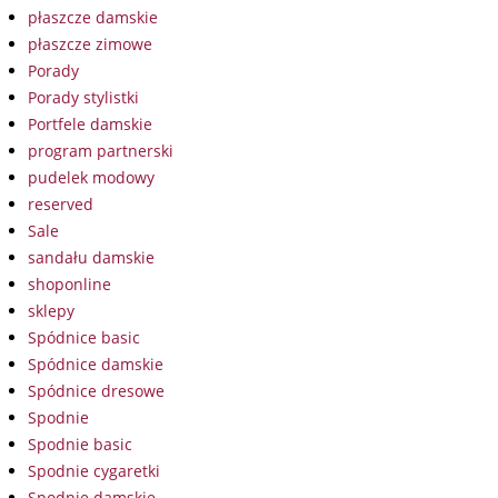
płaszcze damskie
płaszcze zimowe
Porady
Porady stylistki
Portfele damskie
program partnerski
pudelek modowy
reserved
Sale
sandału damskie
shoponline
sklepy
Spódnice basic
Spódnice damskie
Spódnice dresowe
Spodnie
Spodnie basic
Spodnie cygaretki
Spodnie damskie