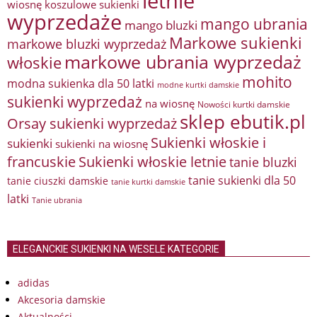
letnie
wiosnę
koszulowe sukienki
wyprzedaże
mango ubrania
mango bluzki
Markowe sukienki
markowe bluzki wyprzedaż
markowe ubrania wyprzedaż
włoskie
mohito
modna sukienka dla 50 latki
modne kurtki damskie
sukienki wyprzedaż
na wiosnę
Nowości kurtki damskie
sklep ebutik.pl
Orsay sukienki wyprzedaż
Sukienki włoskie i
sukienki
sukienki na wiosnę
francuskie
Sukienki włoskie letnie
tanie bluzki
tanie sukienki dla 50
tanie ciuszki damskie
tanie kurtki damskie
latki
Tanie ubrania
ELEGANCKIE SUKIENKI NA WESELE KATEGORIE
adidas
Akcesoria damskie
Aktualności