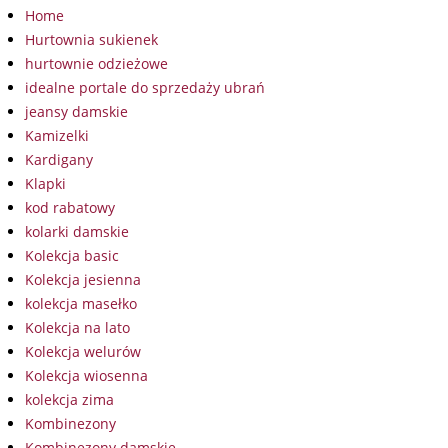
Home
Hurtownia sukienek
hurtownie odzieżowe
idealne portale do sprzedaży ubrań
jeansy damskie
Kamizelki
Kardigany
Klapki
kod rabatowy
kolarki damskie
Kolekcja basic
Kolekcja jesienna
kolekcja masełko
Kolekcja na lato
Kolekcja welurów
Kolekcja wiosenna
kolekcja zima
Kombinezony
Kombinezony damskie