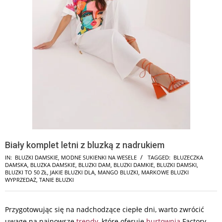
Biały komplet letni z bluzką z nadrukiem
IN:
BLUZKI DAMSKIE
,
MODNE SUKIENKI NA WESELE
TAGGED:
BLUZECZKA
DAMSKA
,
BLUZKA DAMSKIE
,
BLUZKI DAM
,
BLUZKI DAMKIE
,
BLUZKI DAMSKI
,
BLUZKI TO 50 ZŁ
,
JAKIE BLUZKI DLA
,
MANGO BLUZKI
,
MARKOWE BLUZKI
WYPRZEDAŻ
,
TANIE BLUZKI
Przygotowując się na nadchodzące ciepłe dni, warto zwrócić
uwagę na najnowsze
trendy
, które oferuje
hurtownia
Factory