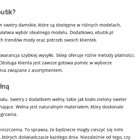
utik?
tym swetry damskie, które są dostępne w różnych modelach,
 ułatwia wybór idealnego modelu. Dodatkowo, ebutik.pl
ych trendów mody oraz potrzeb swoich klientek.
gwarancja szybkiej wysyłki. Sklep oferuje różne metody płatności,
 Obsługa klienta jest zawsze gotowa pomóc w wyborze
ania związane z asortymentem.
łną
łu. Swetry z dodatkiem wełny, takie jak biało-zielony sweter
chające. Wełna jest naturalnym materiałem, który doskonale
egrzania.
iszczenia. To sprawia, że będziecie mogły cieszyć się nimi
, których doświadczacie każdego dnia. Niezależnie od tego, czy