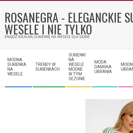
Skip
to
ROSANEGRA - ELEGANCKIE S
content
WESELE I NIE TYLKO
ZNAJDŹ IDEALNĄ SUKIENKĘ NA WESELE DLA SIEBIE
Secondary
SUKIENKI
Navigation
MODNA
NA
MODA
SUKIENKA
TRENDY W
WESELE
MODN
Menu
DAMSKA
NA
SUKIENKACH
MODNE
UBRA
UBRANIA
WESELE
W TYM
SEZONIE