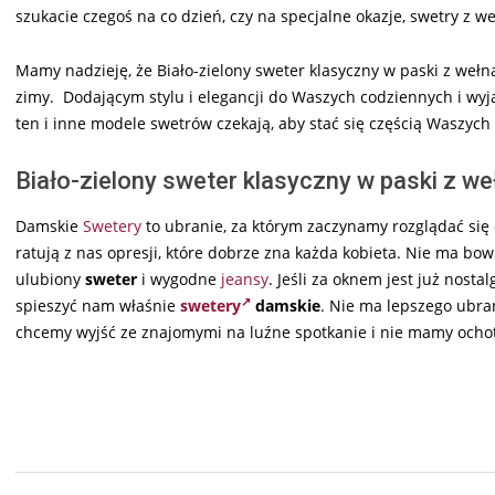
szukacie czegoś na co dzień, czy na specjalne okazje, swetry z w
Mamy nadzieję, że Biało-zielony sweter klasyczny w paski z weł
zimy. Dodającym stylu i elegancji do Waszych codziennych i wyją
ten i inne modele swetrów czekają, aby stać się częścią Waszych
Biało-zielony sweter klasyczny w paski z we
Damskie
Swetery
to ubranie, za którym zaczynamy rozglądać się 
ratują z nas opresji, które dobrze zna każda kobieta. Nie ma b
ulubiony
sweter
i wygodne
jeansy
. Jeśli za oknem jest już nosta
spieszyć nam właśnie
swetery
damskie
. Nie ma lepszego ubran
chcemy wyjść ze znajomymi na luźne spotkanie i nie mamy ochoty
2024-