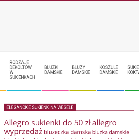
RODZAJE
Y
DEKOLTÓW
BLUZKI
BLUZY
KOSZULE
SUKIE
W
DAMSKIE
DAMSKIE
DAMSKIE
KOKT
SUKIENKACH
ELEGANCKIE SUKIENKI NA WESELE
Allegro sukienki do 50 zł
allegro
wyprzedaż
bluzeczka damska
bluzka damskie