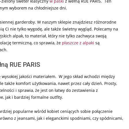
o-zielony sweter klasyczny
w paski
z wełną RUE PARIS. Ten
alnym wyborem na chłodniejsze dni.
siennej garderoby. W naszym sklepie znajdziesz różnorodne
ą Ci nie tylko wygodę, ale także świetny wygląd. Polecamy na
skich alpak, to materiał, który nie tylko zachwyca swoją
olację termiczną, co sprawia, że
płaszcze z alpaki
są
ach.
ełną RUE PARIS
ę wysokiej jakości materiałem. W jego skład wchodzi między
le także komfort użytkowania, nawet przez cały dzień. Prosty,
lności i sprawia, że jest on łatwy do zestawienia z
jak i bardziej formalne outfity.
ardziej popularne wśród kobiet ceniących sobie połączenie
równo z jeansami, jak i eleganckimi spodniami, czy spódnicami,