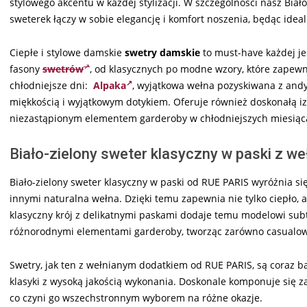
stylowego akcentu w każdej stylizacji. W szczególności nasz Biał
sweterek łączy w sobie elegancję i komfort noszenia, będąc ide
Ciepłe i stylowe damskie
swetry damskie
to must-have każdej je
fasony
swetrów
, od klasycznych po modne wzory, które zapewni
chłodniejsze dni:
Alpaka
, wyjątkowa wełna pozyskiwana z andyj
miękkością i wyjątkowym dotykiem. Oferuje również doskonałą iz
niezastąpionym elementem garderoby w chłodniejszych miesiąc
Biało-zielony sweter klasyczny w paski z w
Biało-zielony sweter klasyczny w paski od RUE PARIS wyróżnia si
innymi naturalna wełna. Dzięki temu zapewnia nie tylko ciepło, a
klasyczny krój z delikatnymi paskami dodaje temu modelowi subte
różnorodnymi elementami garderoby, tworząc zarówno casualowe, 
Swetry, jak ten z wełnianym dodatkiem od RUE PARIS, są coraz b
klasyki z wysoką jakością wykonania. Doskonale komponuje się za
co czyni go wszechstronnym wyborem na różne okazje.