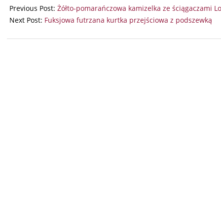
07-
Previous Post:
Żółto-pomarańczowa kamizelka ze ściągaczami Lo
24
Next Post:
Fuksjowa futrzana kurtka przejściowa z podszewką