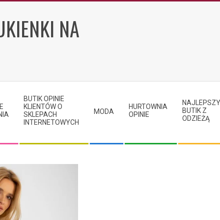
UKIENKI NA
BUTIK OPINIE
NAJLEPSZ
E
KLIENTÓW O
HURTOWNIA
BUTIK Z
MODA
NIA
SKLEPACH
OPINIE
ODZIEŻĄ
INTERNETOWYCH