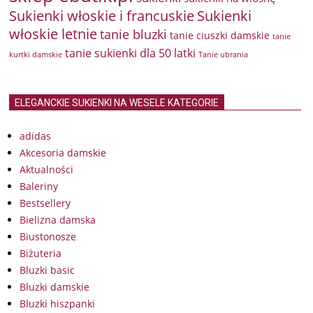
Sukienki włoskie i francuskie
Sukienki
włoskie letnie
tanie bluzki
tanie ciuszki damskie
tanie
tanie sukienki dla 50 latki
kurtki damskie
Tanie ubrania
ELEGANCKIE SUKIENKI NA WESELE KATEGORIE
adidas
Akcesoria damskie
Aktualności
Baleriny
Bestsellery
Bielizna damska
Biustonosze
Biżuteria
Bluzki basic
Bluzki damskie
Bluzki hiszpanki