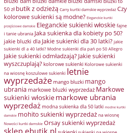
bluzki damkie
bluzki dam
bluzki damski
bluzki to
butik z odzieżą
Czy
50 zł
Carry kurtki damskie wyprzedaż
kolorowe sukienki są modne?
Eleganckie kurtki
Eleganckie sukienki włoskie
fajne
przejściowe damskie
Jaka sukienka dla kobiety po 50?
i tanie ubrania
Jakie sukienki dla 30 latki?
jakie bluzki dla
jakie
sukienki dl a 40 latki? Modne sukienki dla pań po 50 Allegro
Jakie sukienki odmładzają?
Jakie sukienki
wyszczuplają?
kolorowe sukienki
Kolorowe sukienki
letnie
na wiosnę
koszulowe sukienki
wyprzedaże
mango
mango bluzki
Markowe
ubrania
markowe bluzki wyprzedaż
markowe ubrania
sukienki włoskie
wyprzedaż
modna sukienka dla 50 latki
modne kurtki
mohito sukienki wyprzedaż
na wiosnę
damskie
Orsay sukienki wyprzedaż
Nowości kurtki damskie
sklep ebutik.pl
sukienki
sukienki na wiosnę