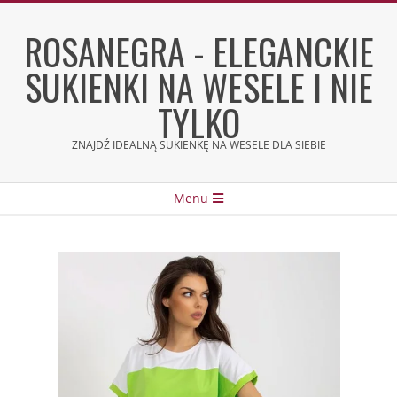
Skip
to
ROSANEGRA - ELEGANCKIE
content
SUKIENKI NA WESELE I NIE
TYLKO
ZNAJDŹ IDEALNĄ SUKIENKĘ NA WESELE DLA SIEBIE
Secondary
Menu
Navigation
Menu