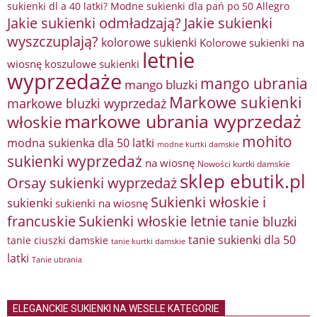
sukienki dl a 40 latki? Modne sukienki dla pań po 50 Allegro
Jakie sukienki odmładzają?
Jakie sukienki
wyszczuplają?
kolorowe sukienki
Kolorowe sukienki na
letnie
wiosnę
koszulowe sukienki
wyprzedaże
mango ubrania
mango bluzki
Markowe sukienki
markowe bluzki wyprzedaż
markowe ubrania wyprzedaż
włoskie
mohito
modna sukienka dla 50 latki
modne kurtki damskie
sukienki wyprzedaż
na wiosnę
Nowości kurtki damskie
sklep ebutik.pl
Orsay sukienki wyprzedaż
Sukienki włoskie i
sukienki
sukienki na wiosnę
francuskie
Sukienki włoskie letnie
tanie bluzki
tanie sukienki dla 50
tanie ciuszki damskie
tanie kurtki damskie
latki
Tanie ubrania
ELEGANCKIE SUKIENKI NA WESELE KATEGORIE