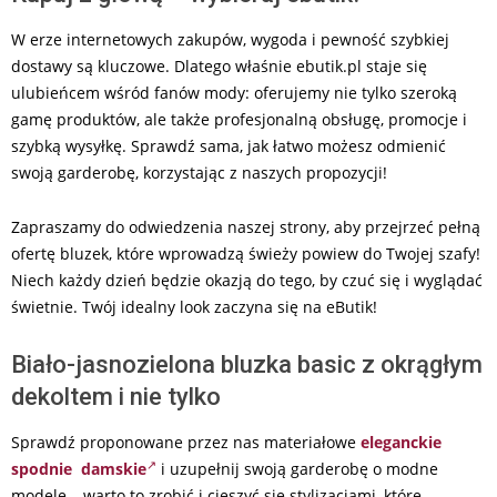
W erze internetowych zakupów, wygoda i pewność szybkiej
dostawy są kluczowe. Dlatego właśnie ebutik.pl staje się
ulubieńcem wśród fanów mody: oferujemy nie tylko szeroką
gamę produktów, ale także profesjonalną obsługę, promocje i
szybką wysyłkę. Sprawdź sama, jak łatwo możesz odmienić
swoją garderobę, korzystając z naszych propozycji!
Zapraszamy do odwiedzenia naszej strony, aby przejrzeć pełną
ofertę bluzek, które wprowadzą świeży powiew do Twojej szafy!
Niech każdy dzień będzie okazją do tego, by czuć się i wyglądać
świetnie. Twój idealny look zaczyna się na eButik!
Biało-jasnozielona bluzka basic z okrągłym
dekoltem i nie tylko
Sprawdź proponowane przez nas materiałowe
eleganckie
spodnie damskie
i uzupełnij swoją garderobę o modne
modele – warto to zrobić i cieszyć się stylizacjami, które