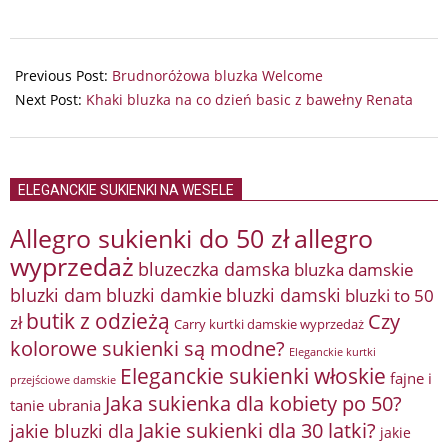
2024-
07-
Previous Post:
Brudnoróżowa bluzka Welcome
03
Next Post:
Khaki bluzka na co dzień basic z bawełny Renata
ELEGANCKIE SUKIENKI NA WESELE
Allegro sukienki do 50 zł
allegro
wyprzedaż
bluzeczka damska
bluzka damskie
bluzki damkie
bluzki dam
bluzki damski
bluzki to 50
butik z odzieżą
Czy
zł
Carry kurtki damskie wyprzedaż
kolorowe sukienki są modne?
Eleganckie kurtki
Eleganckie sukienki włoskie
fajne i
przejściowe damskie
Jaka sukienka dla kobiety po 50?
tanie ubrania
Jakie sukienki dla 30 latki?
jakie bluzki dla
jakie