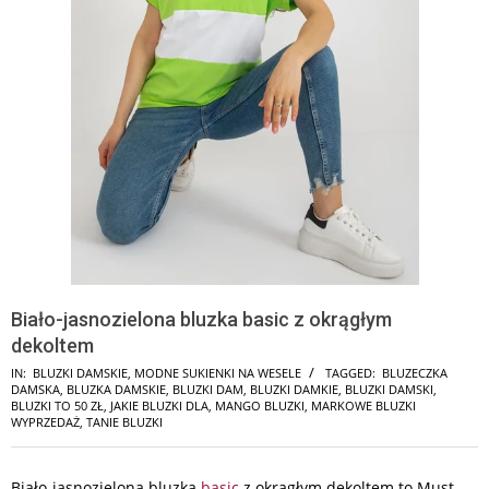
Biało-jasnozielona bluzka basic z okrągłym
dekoltem
IN:
BLUZKI DAMSKIE
,
MODNE SUKIENKI NA WESELE
TAGGED:
BLUZECZKA
DAMSKA
,
BLUZKA DAMSKIE
,
BLUZKI DAM
,
BLUZKI DAMKIE
,
BLUZKI DAMSKI
,
BLUZKI TO 50 ZŁ
,
JAKIE BLUZKI DLA
,
MANGO BLUZKI
,
MARKOWE BLUZKI
WYPRZEDAŻ
,
TANIE BLUZKI
Biało-jasnozielona bluzka
basic
z okrągłym dekoltem to Must-