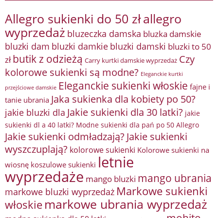
Allegro sukienki do 50 zł
allegro
wyprzedaż
bluzeczka damska
bluzka damskie
bluzki damkie
bluzki dam
bluzki damski
bluzki to 50
butik z odzieżą
Czy
zł
Carry kurtki damskie wyprzedaż
kolorowe sukienki są modne?
Eleganckie kurtki
Eleganckie sukienki włoskie
fajne i
przejściowe damskie
Jaka sukienka dla kobiety po 50?
tanie ubrania
Jakie sukienki dla 30 latki?
jakie bluzki dla
jakie
sukienki dl a 40 latki? Modne sukienki dla pań po 50 Allegro
Jakie sukienki odmładzają?
Jakie sukienki
wyszczuplają?
kolorowe sukienki
Kolorowe sukienki na
letnie
wiosnę
koszulowe sukienki
wyprzedaże
mango ubrania
mango bluzki
Markowe sukienki
markowe bluzki wyprzedaż
markowe ubrania wyprzedaż
włoskie
mohito