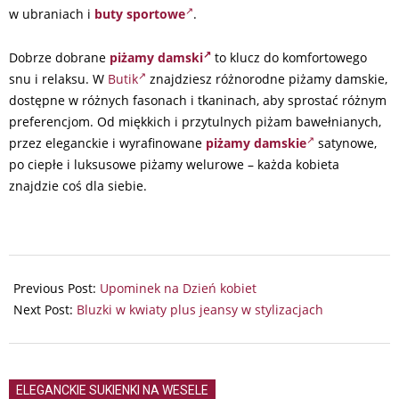
w ubraniach i
buty sportowe
.
Dobrze dobrane
piżamy damski
to klucz do komfortowego
snu i relaksu. W
Butik
znajdziesz różnorodne piżamy damskie,
dostępne w różnych fasonach i tkaninach, aby sprostać różnym
preferencjom. Od miękkich i przytulnych piżam bawełnianych,
przez eleganckie i wyrafinowane
piżamy damskie
satynowe,
po ciepłe i luksusowe piżamy welurowe – każda kobieta
znajdzie coś dla siebie.
2026-
02-
Previous Post:
Upominek na Dzień kobiet
19
Next Post:
Bluzki w kwiaty plus jeansy w stylizacjach
ELEGANCKIE SUKIENKI NA WESELE