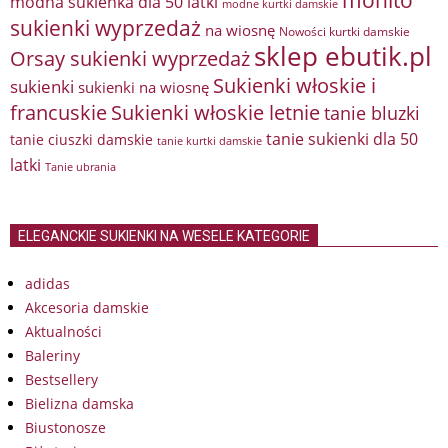
modna sukienka dla 50 latki
modne kurtki damskie
sukienki wyprzedaż
na wiosnę
Nowości kurtki damskie
sklep ebutik.pl
Orsay sukienki wyprzedaż
Sukienki włoskie i
sukienki
sukienki na wiosnę
francuskie
Sukienki włoskie letnie
tanie bluzki
tanie sukienki dla 50
tanie ciuszki damskie
tanie kurtki damskie
latki
Tanie ubrania
ELEGANCKIE SUKIENKI NA WESELE KATEGORIE
adidas
Akcesoria damskie
Aktualności
Baleriny
Bestsellery
Bielizna damska
Biustonosze