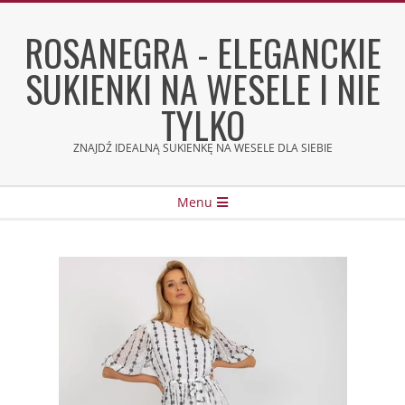
Skip
to
ROSANEGRA - ELEGANCKIE
content
SUKIENKI NA WESELE I NIE
TYLKO
ZNAJDŹ IDEALNĄ SUKIENKĘ NA WESELE DLA SIEBIE
Secondary
Menu
Navigation
Menu