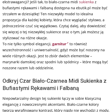
ekstrawagancji? Jeśli tak, to biało-czarna midi
sukienka
z
bufiastymi rękawami i falbaną dostępna na ebutik.pl może być
strzałem w dziesiątkę! Ten niezwykły model to idealna
propozycja dla każdej kobiety, która chce wyglądać stylowo, a
jednocześnie czuć się wyjątkowo. Czytaj dalej, aby dowiedzieć
się więcej o tej niezwykłej sukience oraz o tym, jak możesz ją
stylizować na różne okazje.
To nie tylko symbol elegancji,
garnitur
to również
wszechstronność i uniwersalność, gdyż może być noszony na
wiele różnych okazji. Jest to zbiór dwóch elementów –
marynarki damskiej oraz spodni lub spódnicy – które mogą być
noszone razem lub oddzielnie.
Odkryj Czar Biało-Czarnea Midi Sukienka z
Bufiastymi Rękawami i Falbaną
Niepowtarzalny design tej sukienki łączy w sobie klasyczną
elegancję z nowoczesnymi akcentami. Biało-czarne kolory
tworzą wyrafinowany kontrast, który nigdy nie wychodzi z mody,