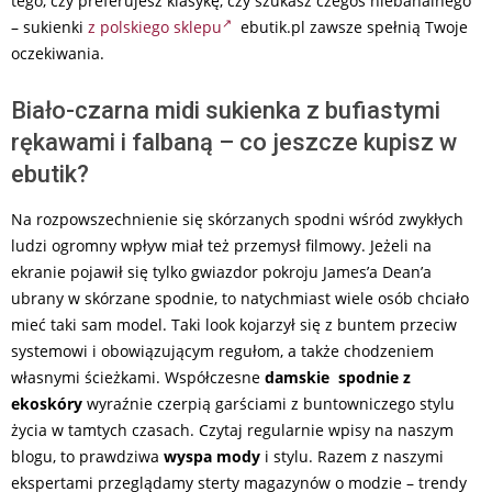
tego, czy preferujesz klasykę, czy szukasz czegoś niebanalnego
– sukienki
z polskiego sklepu
ebutik.pl zawsze spełnią Twoje
oczekiwania.
Biało-czarna midi sukienka z bufiastymi
rękawami i falbaną – co jeszcze kupisz w
ebutik?
Na rozpowszechnienie się skórzanych spodni wśród zwykłych
ludzi ogromny wpływ miał też przemysł filmowy. Jeżeli na
ekranie pojawił się tylko gwiazdor pokroju James’a Dean’a
ubrany w skórzane spodnie, to natychmiast wiele osób chciało
mieć taki sam model. Taki look kojarzył się z buntem przeciw
systemowi i obowiązującym regułom, a także chodzeniem
własnymi ścieżkami. Współczesne
damskie spodnie z
ekoskóry
wyraźnie czerpią garściami z buntowniczego stylu
życia w tamtych czasach. Czytaj regularnie wpisy na naszym
blogu, to prawdziwa
wyspa mody
i stylu. Razem z naszymi
ekspertami przeglądamy sterty magazynów o modzie – trendy