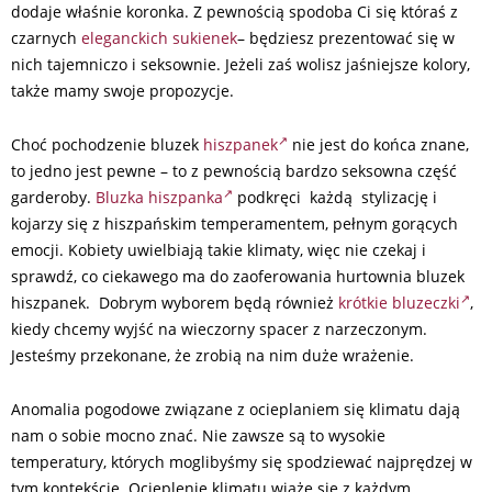
dodaje właśnie koronka. Z pewnością spodoba Ci się któraś z
czarnych
eleganckich sukienek
– będziesz prezentować się w
nich tajemniczo i seksownie. Jeżeli zaś wolisz jaśniejsze kolory,
także mamy swoje propozycje.
Choć pochodzenie bluzek
hiszpanek
nie jest do końca znane,
to jedno jest pewne – to z pewnością bardzo seksowna część
garderoby.
Bluzka hiszpanka
podkręci każdą stylizację i
kojarzy się z hiszpańskim temperamentem, pełnym gorących
emocji. Kobiety uwielbiają takie klimaty, więc nie czekaj i
sprawdź, co ciekawego ma do zaoferowania hurtownia bluzek
hiszpanek. Dobrym wyborem będą również
krótkie bluzeczki
,
kiedy chcemy wyjść na wieczorny spacer z narzeczonym.
Jesteśmy przekonane, że zrobią na nim duże wrażenie.
Anomalia pogodowe związane z ocieplaniem się klimatu dają
nam o sobie mocno znać. Nie zawsze są to wysokie
temperatury, których moglibyśmy się spodziewać najprędzej w
tym kontekście. Ocieplenie klimatu wiąże się z każdym