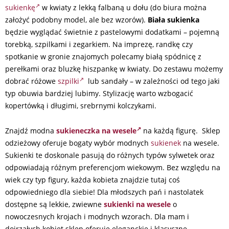
sukienkę
w kwiaty z lekką falbaną u dołu (do biura można
założyć podobny model, ale bez wzorów).
Biała sukienka
będzie wyglądać świetnie z pastelowymi dodatkami – pojemną
torebką, szpilkami i zegarkiem. Na imprezę, randkę czy
spotkanie w gronie znajomych polecamy białą spódnicę z
perełkami oraz bluzkę hiszpankę w kwiaty. Do zestawu możemy
dobrać różowe
szpilki
lub sandały – w zależności od tego jaki
typ obuwia bardziej lubimy. Stylizację warto wzbogacić
kopertówką i długimi, srebrnymi kolczykami.
Znajdź modna
sukieneczka na wesele
na każdą figurę. Sklep
odzieżowy oferuje bogaty wybór modnych
sukienek
na wesele.
Sukienki te doskonale pasują do różnych typów sylwetek oraz
odpowiadają różnym preferencjom wiekowym. Bez względu na
wiek czy typ figury, każda kobieta znajdzie tutaj coś
odpowiedniego dla siebie! Dla młodszych pań i nastolatek
dostępne są lekkie, zwiewne
sukienki na wesele
o
nowoczesnych krojach i modnych wzorach. Dla mam i
dojrzałych kobiet sklep oferuje eleganckie i klasyczne