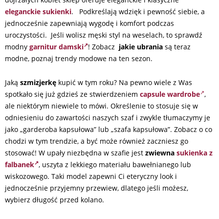
eleganckie sukienki
.
Podkreślają wdzięk i pewność siebie, a
jednocześnie zapewniają wygodę i komfort podczas
uroczystości. Jeśli wolisz męski styl na weselach, to sprawdź
modny
garnitur damski
! Zobacz
jakie ubrania
są teraz
modne, poznaj trendy modowe na ten sezon.
Jaką
szmizjerkę
kupić w tym roku? Na pewno wiele z Was
spotkało się już gdzieś ze stwierdzeniem
capsule wardrobe
,
ale niektórym niewiele to mówi. Określenie to stosuje się w
odniesieniu do zawartości naszych szaf i zwykle tłumaczymy je
jako „garderoba kapsułowa” lub „szafa kapsułowa”. Zobacz o co
chodzi w tym trendzie, a być może również zaczniesz go
stosować! W upały niezbędna w szafie jest
zwiewna
sukienka z
falbanek
, uszyta z lekkiego materiału bawełnianego lub
wiskozowego. Taki model zapewni Ci eteryczny look i
jednocześnie przyjemny przewiew, dlatego jeśli możesz,
wybierz długość przed kolano.