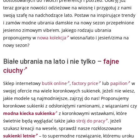
dostosowanych do Twoich preferencji i potrzeb. Odkryj już
teraz gorące nowości odzieżowe na wiosnę i przygotuj z nami
swoją szafę na nadchodzące lato. Postaw na inspirujące trendy
i zamów modne ubrania damskie na nowy sezon przepełnione
jesienno zimowym vibe’em. Jakiego rodzaju ubrania
proponujemy w
nowa kolekcja
wiosna/lato i jesień/zima na
nowy sezon?
Białe ubrania na lato i nie tylko –
fajne
ciuchy
Sklep internetowy
butik online
,
factory price
lub
papilion
w
swojej ofercie ma wiele koronkowych sukienek. Jeżeli nie wiesz,
jakie modele są najmodniejsze, zajrzyj do nas! Proponujemy
koronkowe sukienki z odsłoniętymi ramionami, z wiązaniami czy
modna kiecka sukienka
z koronkowymi wstawkami, które
świetnie będą wyglądać także jako
strój do pracy
. Jeżeli
szukasz kreacji na wesele, sprawdź nasze rozkloszowane
sukienki letnie
– to supermodne rozwiązanie, któremu uroku