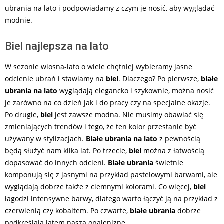
ubrania na lato i podpowiadamy z czym je nosić, aby wyglądać
modnie.
Biel najlepsza na lato
W sezonie wiosna-lato o wiele chętniej wybieramy jasne
odcienie ubrań i stawiamy na
biel
. Dlaczego? Po pierwsze,
białe
ubrania na lato
wyglądają elegancko i szykownie, można nosić
je zarówno na co dzień jak i do pracy czy na specjalne okazje.
Po drugie,
biel
jest zawsze modna. Nie musimy obawiać się
zmieniających trendów i tego, że ten kolor przestanie być
używany w stylizacjach.
Białe ubrania na lato
z pewnością
będą służyć nam kilka lat. Po trzecie,
biel
można z łatwością
dopasować do innych odcieni.
Białe ubrania
świetnie
komponują się z jasnymi na przykład pastelowymi barwami, ale
wyglądają dobrze także z ciemnymi kolorami. Co więcej,
biel
łagodzi intensywne barwy, dlatego warto łączyć ją na przykład z
czerwienią czy kobaltem. Po czwarte,
białe ubrania
dobrze
podkreślają latem naszą opaleniznę.