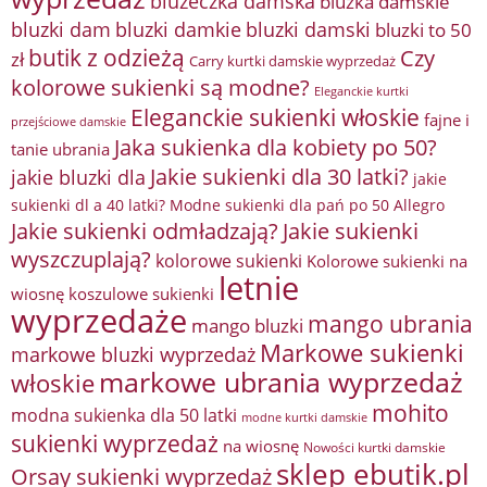
bluzeczka damska
bluzka damskie
bluzki damkie
bluzki dam
bluzki damski
bluzki to 50
butik z odzieżą
Czy
zł
Carry kurtki damskie wyprzedaż
kolorowe sukienki są modne?
Eleganckie kurtki
Eleganckie sukienki włoskie
fajne i
przejściowe damskie
Jaka sukienka dla kobiety po 50?
tanie ubrania
Jakie sukienki dla 30 latki?
jakie bluzki dla
jakie
sukienki dl a 40 latki? Modne sukienki dla pań po 50 Allegro
Jakie sukienki odmładzają?
Jakie sukienki
wyszczuplają?
kolorowe sukienki
Kolorowe sukienki na
letnie
wiosnę
koszulowe sukienki
wyprzedaże
mango ubrania
mango bluzki
Markowe sukienki
markowe bluzki wyprzedaż
markowe ubrania wyprzedaż
włoskie
mohito
modna sukienka dla 50 latki
modne kurtki damskie
sukienki wyprzedaż
na wiosnę
Nowości kurtki damskie
sklep ebutik.pl
Orsay sukienki wyprzedaż