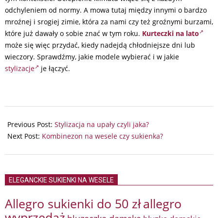
odchyleniem od normy. A mowa tutaj między innymi o bardzo
mroźnej i srogiej zimie, która za nami czy też groźnymi burzami,
które już dawały o sobie znać w tym roku.
Kurteczki na lato
może się więc przydać, kiedy nadejdą chłodniejsze dni lub
wieczory. Sprawdźmy, jakie modele wybierać i w jakie
stylizacje
je łączyć.
2024-
05-
Previous Post:
Stylizacja na upały czyli jaka?
09
Next Post:
Kombinezon na wesele czy sukienka?
ELEGANCKIE SUKIENKI NA WESELE
Allegro sukienki do 50 zł
allegro
wyprzedaż