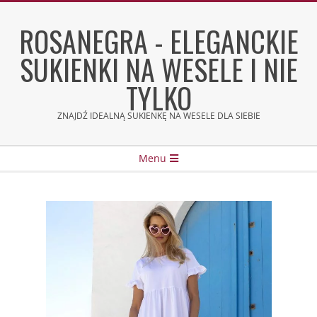
Skip
to
ROSANEGRA - ELEGANCKIE
content
SUKIENKI NA WESELE I NIE
TYLKO
ZNAJDŹ IDEALNĄ SUKIENKĘ NA WESELE DLA SIEBIE
Secondary
Menu
Navigation
Menu