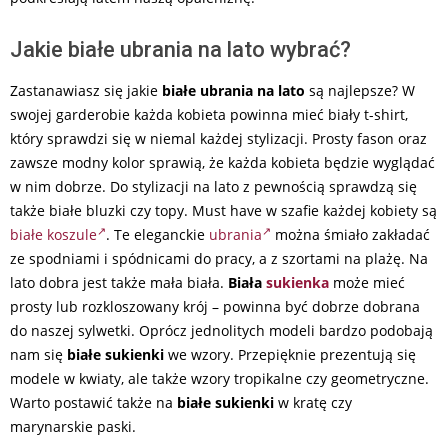
Jakie białe ubrania na lato wybrać?
Zastanawiasz się jakie
białe ubrania na lato
są najlepsze? W
swojej garderobie każda kobieta powinna mieć biały t-shirt,
który sprawdzi się w niemal każdej stylizacji. Prosty fason oraz
zawsze modny kolor sprawią, że każda kobieta będzie wyglądać
w nim dobrze. Do stylizacji na lato z pewnością sprawdzą się
także białe bluzki czy topy. Must have w szafie każdej kobiety są
białe koszule
. Te eleganckie
ubrania
można śmiało zakładać
ze spodniami i spódnicami do pracy, a z szortami na plażę. Na
lato dobra jest także mała biała.
Biała
sukienka
może mieć
prosty lub rozkloszowany krój – powinna być dobrze dobrana
do naszej sylwetki. Oprócz jednolitych modeli bardzo podobają
nam się
białe sukienki
we wzory. Przepięknie prezentują się
modele w kwiaty, ale także wzory tropikalne czy geometryczne.
Warto postawić także na
białe sukienki
w kratę czy
marynarskie paski.