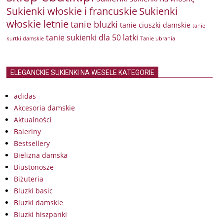
Sukienki włoskie i francuskie
Sukienki
włoskie letnie
tanie bluzki
tanie ciuszki damskie
tanie
tanie sukienki dla 50 latki
kurtki damskie
Tanie ubrania
ELEGANCKIE SUKIENKI NA WESELE KATEGORIE
adidas
Akcesoria damskie
Aktualności
Baleriny
Bestsellery
Bielizna damska
Biustonosze
Biżuteria
Bluzki basic
Bluzki damskie
Bluzki hiszpanki