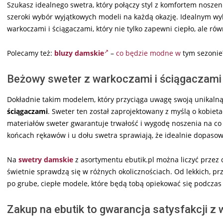
Szukasz idealnego swetra, który połączy styl z komfortem nosze
szeroki wybór wyjątkowych modeli na każdą okazję. Idealnym wy
warkoczami i ściągaczami, który nie tylko zapewni ciepło, ale równ
Polecamy też:
bluzy damskie
–
co będzie modne w
tym sezonie
Beżowy sweter z warkoczami i ściągaczami
Dokładnie takim modelem, który przyciąga uwagę swoją unikalną e
ściągaczami
. Sweter ten został zaprojektowany z myślą o kobietac
materiałów sweter gwarantuje trwałość i wygodę noszenia na co 
końcach rękawów i u dołu swetra sprawiają, że idealnie dopasowuj
Na
swetry damskie
z asortymentu ebutik.pl można liczyć przez c
świetnie sprawdzą się w różnych okolicznościach. Od lekkich, p
po grube, ciepłe modele, które będą tobą opiekować się podcza
Zakup na ebutik to gwarancja satysfakcji z 