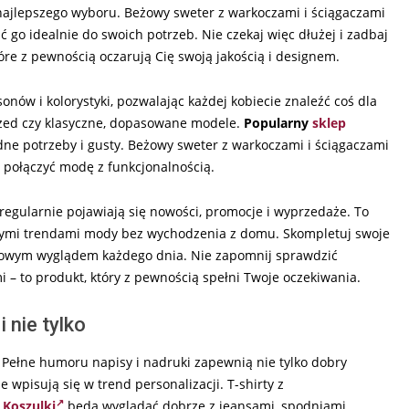
 najlepszego wyboru. Beżowy sweter z warkoczami i ściągaczami
go idealnie do swoich potrzeb. Nie czekaj więc dłużej i zadbaj
tóre z pewnością oczarują Cię swoją jakością i designem.
nów i kolorystyki, pozwalając każdej kobiecie znaleźć coś dla
rsized czy klasyczne, dopasowane modele.
Popularny
sklep
dne potrzeby i gusty. Beżowy sweter z warkoczami i ściągaczami
na połączyć modę z funkcjonalnością.
regularnie pojawiają się nowości, promocje i wyprzedaże. To
wszymi trendami mody bez wychodzenia z domu. Skompletuj swoje
ę stylowym wyglądem każdego dnia. Nie zapomnij sprawdzić
– to produkt, który z pewnością spełni Twoje oczekiwania.
 nie tylko
 Pełne humoru napisy i nadruki zapewnią nie tylko dobry
 wpisują się w trend personalizacji. T-shirty z
.
Koszulki
będą wyglądać dobrze z jeansami, spodniami