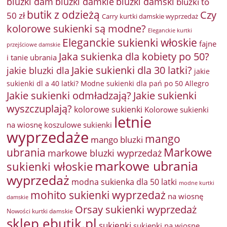
bluzki damkie
bluzki dam
bluzki damski
bluzki to
butik z odzieżą
Czy
50 zł
Carry kurtki damskie wyprzedaż
kolorowe sukienki są modne?
Eleganckie kurtki
Eleganckie sukienki włoskie
fajne
przejściowe damskie
Jaka sukienka dla kobiety po 50?
i tanie ubrania
Jakie sukienki dla 30 latki?
jakie bluzki dla
jakie
sukienki dl a 40 latki? Modne sukienki dla pań po 50 Allegro
Jakie sukienki odmładzają?
Jakie sukienki
wyszczuplają?
kolorowe sukienki
Kolorowe sukienki
letnie
na wiosnę
koszulowe sukienki
wyprzedaże
mango
mango bluzki
Markowe
ubrania
markowe bluzki wyprzedaż
markowe ubrania
sukienki włoskie
wyprzedaż
modna sukienka dla 50 latki
modne kurtki
mohito sukienki wyprzedaż
na wiosnę
damskie
Orsay sukienki wyprzedaż
Nowości kurtki damskie
sklep ebutik.pl
sukienki
sukienki na wiosnę