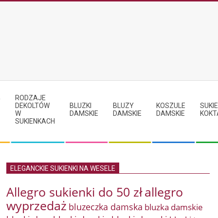
RODZAJE
Y
DEKOLTÓW
BLUZKI
BLUZY
KOSZULE
SUKIE
W
DAMSKIE
DAMSKIE
DAMSKIE
KOKT
SUKIENKACH
ELEGANCKIE SUKIENKI NA WESELE
Allegro sukienki do 50 zł
allegro
wyprzedaż
bluzeczka damska
bluzka damskie