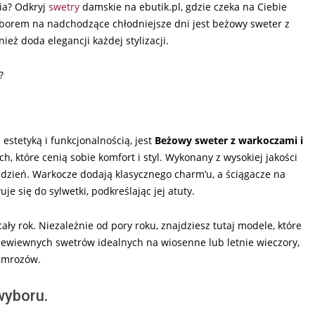
nia? Odkryj
swetry
damskie na ebutik.pl, gdzie czeka na Ciebie
borem na nadchodzące chłodniejsze dni jest beżowy sweter z
ież doda elegancji każdej stylizacji.
?
stetyką i funkcjonalnością, jest
Beżowy sweter z warkoczami i
h, które cenią sobie komfort i styl. Wykonany z wysokiej jakości
dzień. Warkocze dodają klasycznego charm’u, a ściągacze na
e się do sylwetki, podkreślając jej atuty.
ały rok. Niezależnie od pory roku, znajdziesz tutaj modele, które
rzewiewnych swetrów idealnych na wiosenne lub letnie wieczory,
s mrozów.
wyboru.