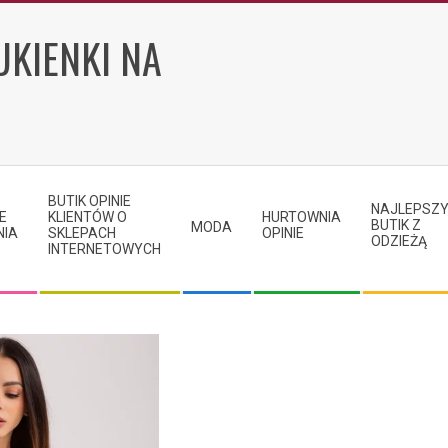
UKIENKI NA
BUTIK OPINIE
NAJLEPSZ
E
KLIENTÓW O
HURTOWNIA
BUTIK Z
MODA
NIA
SKLEPACH
OPINIE
ODZIEŻĄ
INTERNETOWYCH