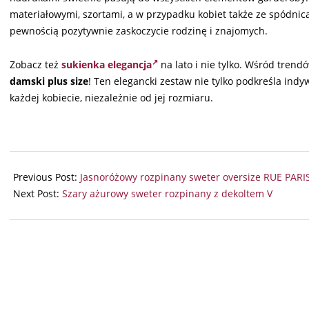
materiałowymi, szortami, a w przypadku kobiet także ze spódnic
pewnością pozytywnie zaskoczycie rodzinę i znajomych.
Zobacz też
sukienka elegancja
na lato i nie tylko. Wśród trend
damski plus size
! Ten elegancki zestaw nie tylko podkreśla indy
każdej kobiecie, niezależnie od jej rozmiaru.
2025-
11-
Previous Post:
Jasnoróżowy rozpinany sweter oversize RUE PARI
05
Next Post:
Szary ażurowy sweter rozpinany z dekoltem V