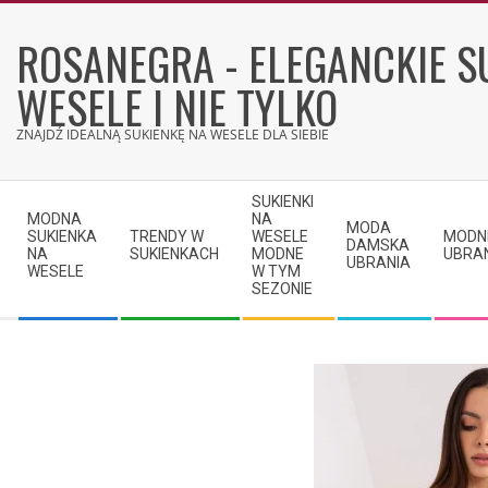
Skip
to
ROSANEGRA - ELEGANCKIE S
content
WESELE I NIE TYLKO
ZNAJDŹ IDEALNĄ SUKIENKĘ NA WESELE DLA SIEBIE
Secondary
SUKIENKI
Navigation
MODNA
NA
MODA
SUKIENKA
TRENDY W
WESELE
MODN
Menu
DAMSKA
NA
SUKIENKACH
MODNE
UBRA
UBRANIA
WESELE
W TYM
SEZONIE