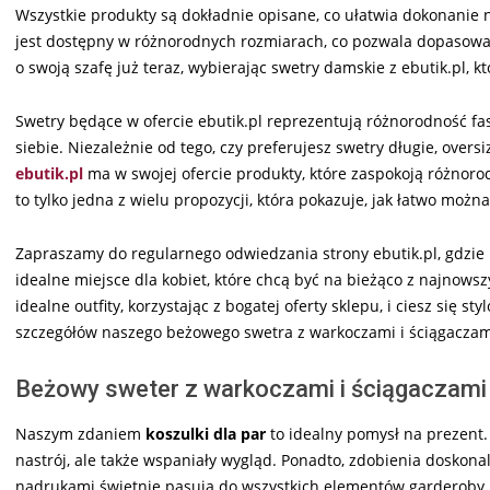
Wszystkie produkty są dokładnie opisane, co ułatwia dokonanie
jest dostępny w różnorodnych rozmiarach, co pozwala dopasować 
o swoją szafę już teraz, wybierając swetry damskie z ebutik.pl, k
Swetry będące w ofercie ebutik.pl reprezentują różnorodność faso
siebie. Niezależnie od tego, czy preferujesz swetry długie, ove
ebutik.pl
ma w swojej ofercie produkty, które zaspokoją różnoro
to tylko jedna z wielu propozycji, która pokazuje, jak łatwo moż
Zapraszamy do regularnego odwiedzania strony ebutik.pl, gdzie 
idealne miejsce dla kobiet, które chcą być na bieżąco z najno
idealne outfity, korzystając z bogatej oferty sklepu, i ciesz si
szczegółów naszego beżowego swetra z warkoczami i ściągaczami 
Beżowy sweter z warkoczami i ściągaczami i
Naszym zdaniem
koszulki dla par
to idealny pomysł na prezent.
nastrój, ale także wspaniały wygląd. Ponadto, zdobienia doskonale
nadrukami świetnie pasują do wszystkich elementów garderoby